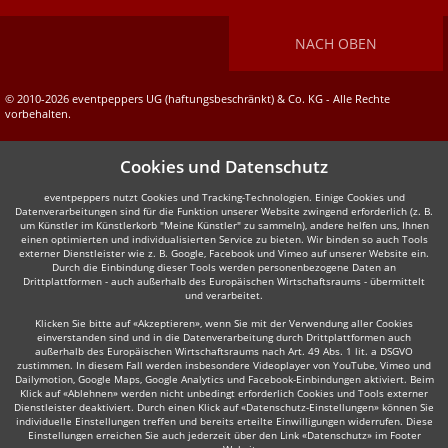
NACH OBEN
© 2010-2026 eventpeppers UG (haftungsbeschränkt) & Co. KG - Alle Rechte
vorbehalten.
Cookies und Datenschutz
eventpeppers nutzt Cookies und Tracking-Technologien. Einige Cookies und
Datenverarbeitungen sind für die Funktion unserer Website zwingend erforderlich (z. B.
um Künstler im Künstlerkorb "Meine Künstler" zu sammeln), andere helfen uns, Ihnen
einen optimierten und individualisierten Service zu bieten. Wir binden so auch Tools
externer Dienstleister wie z. B. Google, Facebook und Vimeo auf unserer Website ein.
Durch die Einbindung dieser Tools werden personenbezogene Daten an
Drittplattformen - auch außerhalb des Europäischen Wirtschaftsraums - übermittelt
und verarbeitet.
Klicken Sie bitte auf «Akzeptieren», wenn Sie mit der Verwendung aller Cookies
einverstanden sind und in die Datenverarbeitung durch Drittplattformen auch
außerhalb des Europäischen Wirtschaftsraums nach Art. 49 Abs. 1 lit. a DSGVO
zustimmen. In diesem Fall werden insbesondere Videoplayer von YouTube, Vimeo und
Dailymotion, Google Maps, Google Analytics und Facebook-Einbindungen aktiviert. Beim
Klick auf «Ablehnen» werden nicht unbedingt erforderlich Cookies und Tools externer
Dienstleister deaktiviert. Durch einen Klick auf «Datenschutz-Einstellungen» können Sie
individuelle Einstellungen treffen und bereits erteilte Einwilligungen widerrufen. Diese
Einstellungen erreichen Sie auch jederzeit über den Link «Datenschutz» im Footer