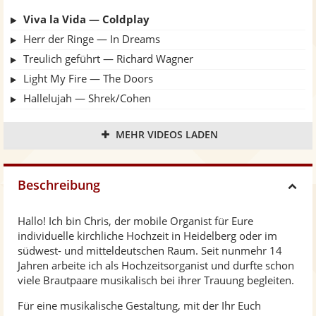
Viva la Vida — Coldplay
Herr der Ringe — In Dreams
Treulich geführt — Richard Wagner
Light My Fire — The Doors
Hallelujah — Shrek/Cohen
Star Wars — Imperial March
MEHR VIDEOS LADEN
Hochzeitsmarsch — Felix Mendelssohn Bartholdy
Beschreibung
H
Hallo! Ich bin Chris, der mobile Organist für Eure
i
individuelle kirchliche Hochzeit in Heidelberg oder im
südwest- und mitteldeutschen Raum. Seit nunmehr 14
d
Jahren arbeite ich als Hochzeitsorganist und durfte schon
viele Brautpaare musikalisch bei ihrer Trauung begleiten.
e
Für eine musikalische Gestaltung, mit der Ihr Euch