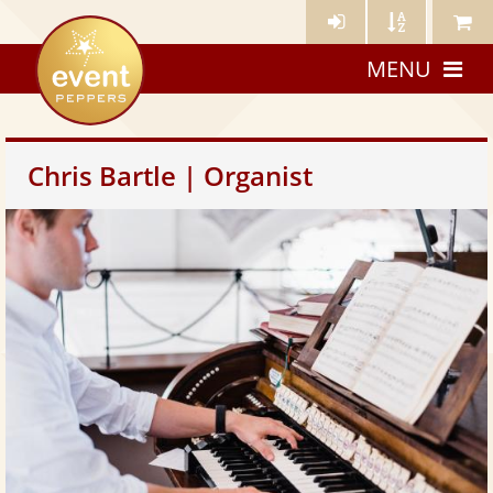
Künstler-
Künstler
Meine
eventpeppers
Login
A-
Künstle
MENU
Z
Chris Bartle | Organist