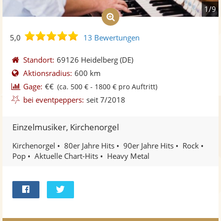
1/9
5,0
5,0
13 Bewertungen
von
5
Standort:
69126 Heidelberg
(DE)
Sternen
Aktionsradius:
600 km
Gage:
€€
(ca. 500 € - 1800 € pro Auftritt)
bei eventpeppers:
seit 7/2018
Einzelmusiker, Kirchenorgel
Kirchenorgel
80er Jahre Hits
90er Jahre Hits
Rock
Pop
Aktuelle Chart-Hits
Heavy Metal
Bei
Twittern
Facebook