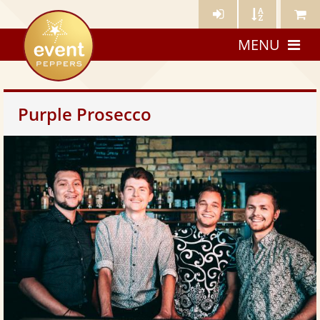
Künstler-
Künstler
Meine
eventpeppers
Login
A-
Künstle
MENU
Z
Purple Prosecco