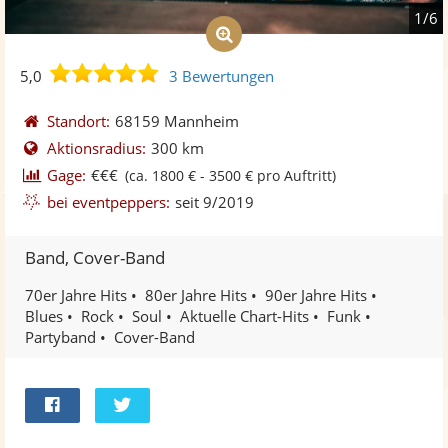
1/6
5,0
5,0
3 Bewertungen
von
5
Standort:
68159 Mannheim
Sternen
Aktionsradius:
300 km
Gage:
€€€
(ca. 1800 € - 3500 € pro Auftritt)
bei eventpeppers:
seit 9/2019
Band, Cover-Band
70er Jahre Hits
80er Jahre Hits
90er Jahre Hits
Blues
Rock
Soul
Aktuelle Chart-Hits
Funk
Partyband
Cover-Band
Bei
Twittern