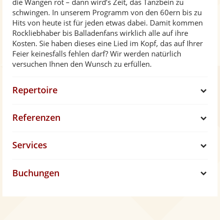
die Wangen rot – dann wird’s Zeit, das Tanzbein zu
schwingen. In unserem Programm von den 60ern bis zu
Hits von heute ist für jeden etwas dabei. Damit kommen
Rockliebhaber bis Balladenfans wirklich alle auf ihre
Kosten. Sie haben dieses eine Lied im Kopf, das auf Ihrer
Feier keinesfalls fehlen darf? Wir werden natürlich
versuchen Ihnen den Wunsch zu erfüllen.
Repertoire
S
Referenzen
h
S
Services
o
h
S
w
Buchungen
o
h
S
w
o
h