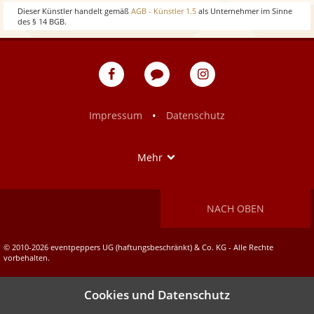
w
o
Dieser Künstler handelt gemäß
AGB - Künstler 1.5
als Unternehmer im Sinne
des § 14 BGB.
w
eventpeppers
Blog
eventpeppers
auf
auf
Facebook
Instagram
•
Impressum
Datenschutz
Show
Mehr
NACH OBEN
© 2010-2026 eventpeppers UG (haftungsbeschränkt) & Co. KG - Alle Rechte
vorbehalten.
Cookies und Datenschutz