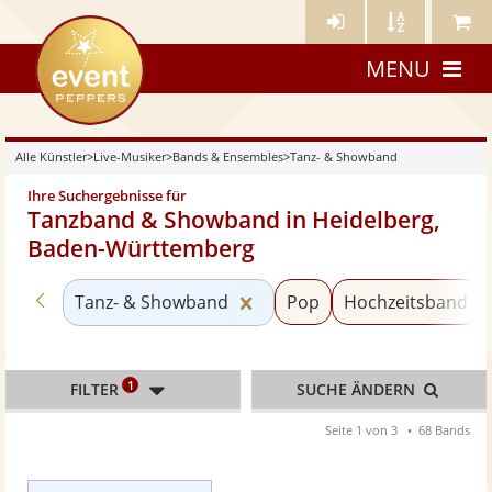
Künstler-
Künstler
Meine
eventpeppers
Login
A-
Künstle
MENU
Z
Alle Künstler
>
Live-Musiker
>
Bands & Ensembles
>
Tanz- & Showband
Ihre Suchergebnisse für
Tanzband & Showband in Heidelberg,
Baden-Württemberg
Zurück zu «Bands & Ensembles»
Kategorie «Tanz- & Showba
Tanz- & Showband
Pop
Hochzeitsband
1
FILTER
SUCHE ÄNDERN
Seite 1 von 3
68 Bands