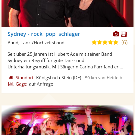
Diese
Di
Sydney - rock|pop|schlager
Künst
Kü
(6)
4,9
Band, Tanz-/Hochzeitsband
stellt
ste
von
Seit über 25 Jahren ist Hubert Ade mit seiner Band
Fotos
Vi
5
Sydney ein Begriff für gute Tanz- und
bereit
ber
Sternen
Unterhaltungsmusik. Mit Sängerin Carina Farr fand er ...
Standort:
Königsbach-Stein
(DE)
-
50 km von Heidelberg
Gage:
auf Anfrage