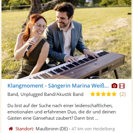
Diese
Di
Klangmoment - Sängerin Marina Weißert
Künst
Kü
(2)
5,0
Band, Unplugged Band/Akustik Band
stellt
ste
von
Du bist auf der Suche nach einer leidenschaftlichen,
Fotos
Vi
5
emotionalen und erfahrenen Duo, die dir und deinen
bereit
ber
Sternen
Gästen eine Gänsehaut zaubert? Dann bist ...
Standort:
Maulbronn
(DE)
-
47 km von Heidelberg