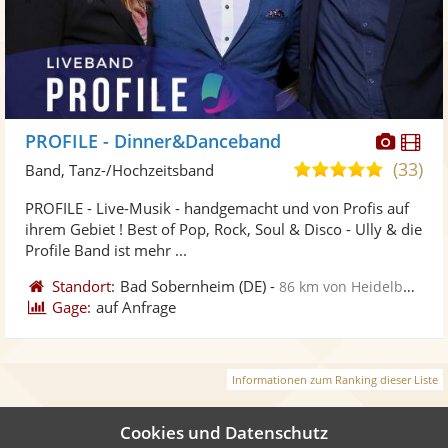
Diese
Di
PROFILE - Dinner&Danceband
Künst
Kü
(33)
5,0
Band, Tanz-/Hochzeitsband
stellt
ste
von
PROFILE - Live-Musik - handgemacht und von Profis auf
Fotos
Vi
5
ihrem Gebiet ! Best of Pop, Rock, Soul & Disco - Ully & die
bereit
ber
Sternen
Profile Band ist mehr ...
Standort:
Bad Sobernheim
(DE)
-
86 km von Heidelberg
Gage:
auf Anfrage
Informationen zum Ranking dieser Liste
Cookies und Datenschutz