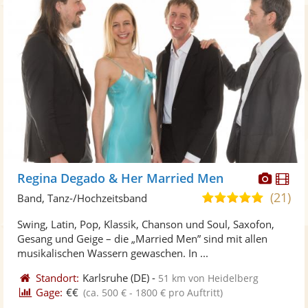
Diese
Di
Regina Degado & Her Married Men
Künst
Kü
(21)
5,0
Band, Tanz-/Hochzeitsband
stellt
ste
von
Swing, Latin, Pop, Klassik, Chanson und Soul, Saxofon,
Fotos
Vi
5
Gesang und Geige – die „Married Men” sind mit allen
bereit
ber
Sternen
musikalischen Wassern gewaschen. In ...
Standort:
Karlsruhe
(DE)
-
51 km von Heidelberg
Gage:
€€
(ca. 500 € - 1800 € pro Auftritt)