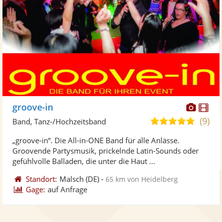
Diese
Di
groove-in
Künst
Kü
(9)
5,0
Band, Tanz-/Hochzeitsband
stellt
ste
von
„groove-in“. Die All-in-ONE Band für alle Anlässe.
Fotos
Vi
5
Groovende Partysmusik, prickelnde Latin-Sounds oder
bereit
ber
Sternen
gefühlvolle Balladen, die unter die Haut ...
Standort:
Malsch
(DE)
-
65 km von Heidelberg
Gage:
auf Anfrage