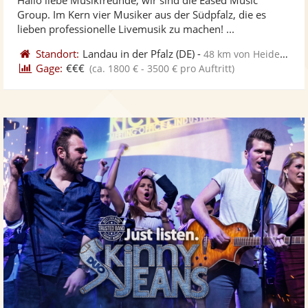
Fotos
Vi
5
Group. Im Kern vier Musiker aus der Südpfalz, die es
bereit
ber
Sternen
lieben professionelle Livemusik zu machen! ...
Standort:
Landau in der Pfalz
(DE)
-
48 km von Heidelberg
Gage:
€€€
(ca. 1800 € - 3500 € pro Auftritt)