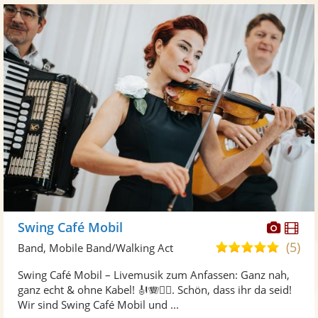
Diese
Di
Swing Café Mobil
Künst
Kü
(5)
5,0
Band, Mobile Band/Walking Act
stellt
ste
von
Swing Café Mobil – Livemusik zum Anfassen: Ganz nah,
Fotos
Vi
5
ganz echt & ohne Kabel! 🎻🪗🚶‍♂️. Schön, dass ihr da seid!
bereit
ber
Sternen
Wir sind Swing Café Mobil und ...