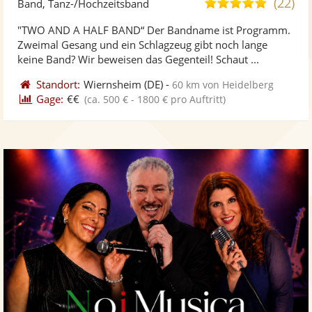
(22)
5,0
Band, Tanz-/Hochzeitsband
stellt
ste
von
"TWO AND A HALF BAND“ Der Bandname ist Programm.
Fotos
Vi
5
Zweimal Gesang und ein Schlagzeug gibt noch lange
bereit
ber
Sternen
keine Band? Wir beweisen das Gegenteil! Schaut ...
Standort:
Wiernsheim
(DE)
-
60 km von Heidelberg
Gage:
€€
(ca. 500 € - 1800 € pro Auftritt)