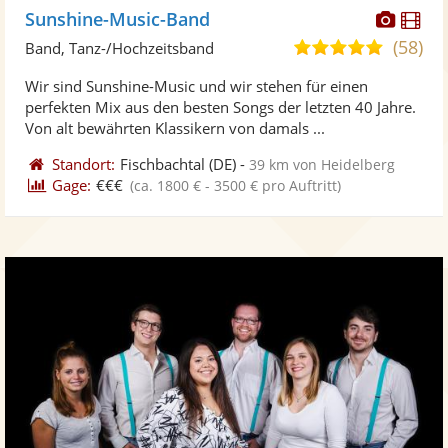
Diese
Di
Sunshine-Music-Band
Künst
Kü
(58)
5,0
Band, Tanz-/Hochzeitsband
stellt
ste
von
Wir sind Sunshine-Music und wir stehen für einen
Fotos
Vi
5
perfekten Mix aus den besten Songs der letzten 40 Jahre.
bereit
ber
Sternen
Von alt bewährten Klassikern von damals ...
Standort:
Fischbachtal
(DE)
-
39 km von Heidelberg
Gage:
€€€
(ca. 1800 € - 3500 € pro Auftritt)