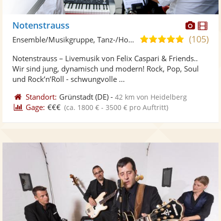
Diese
Di
Notenstrauss
Künst
Kü
(105)
5,0
Ensemble/Musikgruppe, Tanz-/Hochzeitsband
stellt
ste
von
Notenstrauss – Livemusik von Felix Caspari & Friends..
Fotos
Vi
5
Wir sind jung, dynamisch und modern! Rock, Pop, Soul
bereit
ber
Sternen
und Rock’n’Roll - schwungvolle ...
Standort:
Grünstadt
(DE)
-
42 km von Heidelberg
Gage:
€€€
(ca. 1800 € - 3500 € pro Auftritt)