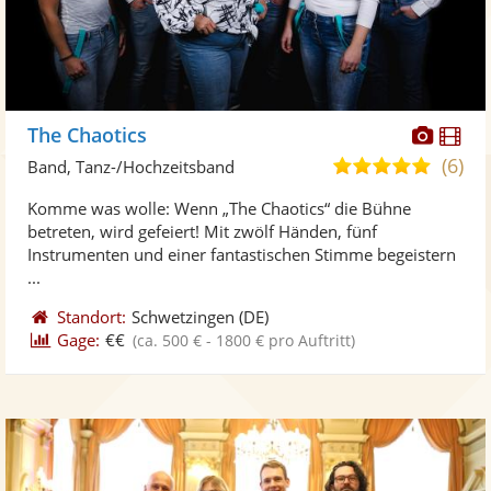
Diese
Di
The Chaotics
Künst
Kü
(6)
5,0
Band, Tanz-/Hochzeitsband
stellt
ste
von
Komme was wolle: Wenn „The Chaotics“ die Bühne
Fotos
Vi
5
betreten, wird gefeiert! Mit zwölf Händen, fünf
bereit
ber
Sternen
Instrumenten und einer fantastischen Stimme begeistern
...
Standort:
Schwetzingen
(DE)
Gage:
€€
(ca. 500 € - 1800 € pro Auftritt)