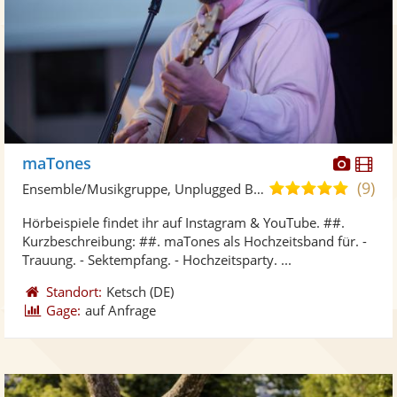
Diese
Di
maTones
Künst
Kü
(9)
5,0
Ensemble/Musikgruppe, Unplugged Band/Akustik Band
stellt
ste
von
Hörbeispiele findet ihr auf Instagram & YouTube. ##.
Fotos
Vi
5
Kurzbeschreibung: ##. maTones als Hochzeitsband für. -
bereit
ber
Sternen
Trauung. - Sektempfang. - Hochzeitsparty. ...
Standort:
Ketsch
(DE)
Gage:
auf Anfrage