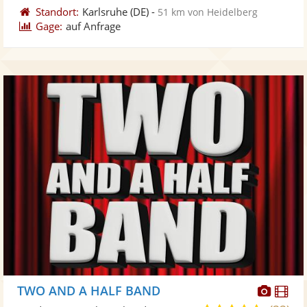
Standort:
Karlsruhe
(DE)
-
51 km von Heidelberg
Gage:
auf Anfrage
Diese
Di
TWO AND A HALF BAND
Künst
Kü