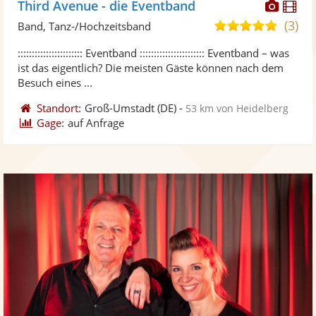
Diese
Di
Third Avenue - die Eventband
Künst
Kü
(3)
5,0
Band, Tanz-/Hochzeitsband
stellt
ste
von
::::::::::::::::::::::: Eventband ::::::::::::::::::::::: Eventband – was
Fotos
Vi
5
ist das eigentlich? Die meisten Gäste können nach dem
bereit
ber
Sternen
Besuch eines ...
Standort:
Groß-Umstadt
(DE)
-
53 km von Heidelberg
Gage:
auf Anfrage