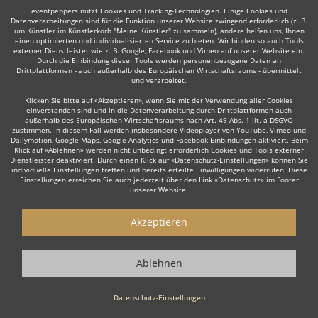
Weiter
eventpeppers nutzt Cookies und Tracking-Technologien. Einige Cookies und
Datenverarbeitungen sind für die Funktion unserer Website zwingend erforderlich (z. B.
um Künstler im Künstlerkorb "Meine Künstler" zu sammeln), andere helfen uns, Ihnen
einen optimierten und individualisierten Service zu bieten. Wir binden so auch Tools
externer Dienstleister wie z. B. Google, Facebook und Vimeo auf unserer Website ein.
Durch die Einbindung dieser Tools werden personenbezogene Daten an
Drittplattformen - auch außerhalb des Europäischen Wirtschaftsraums - übermittelt
Auch interessant:
und verarbeitet.
Klicken Sie bitte auf «Akzeptieren», wenn Sie mit der Verwendung aller Cookies
einverstanden sind und in die Datenverarbeitung durch Drittplattformen auch
außerhalb des Europäischen Wirtschaftsraums nach Art. 49 Abs. 1 lit. a DSGVO
zustimmen. In diesem Fall werden insbesondere Videoplayer von YouTube, Vimeo und
Rock
Top 40
Alternative Band
Schlager- & Oldies
Dailymotion, Google Maps, Google Analytics und Facebook-Einbindungen aktiviert. Beim
Klick auf «Ablehnen» werden nicht unbedingt erforderlich Cookies und Tools externer
Dienstleister deaktiviert. Durch einen Klick auf «Datenschutz-Einstellungen» können Sie
individuelle Einstellungen treffen und bereits erteilte Einwilligungen widerrufen. Diese
Einstellungen erreichen Sie auch jederzeit über den Link «Datenschutz» im Footer
unserer Website.
Wie funktioniert's?
Akzeptieren
1. Kostenlos anfragen
Ablehnen
Starten Sie mit dem Button 'Kostenlos anfragen' eine Anfrage an die für
Sie interessanten Bands - also z. B. bestimmte Tanzbands &
Showbands. Diesen Button finden Sie auf den jeweiligen Künstler-Profil-
Datenschutz-Einstellungen
Seiten der Musiker.