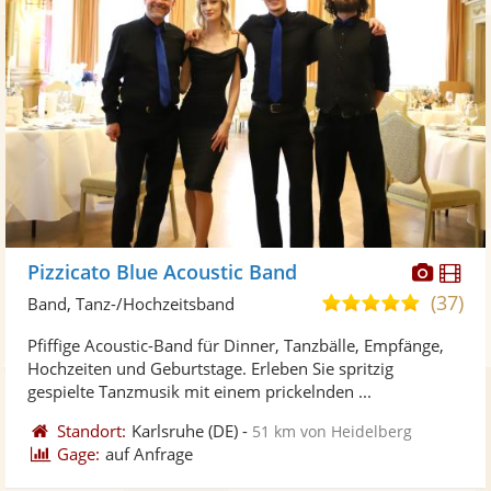
Diese
Di
Pizzicato Blue Acoustic Band
Künst
Kü
(37)
5,0
Band, Tanz-/Hochzeitsband
stellt
ste
von
Pfiffige Acoustic-Band für Dinner, Tanzbälle, Empfänge,
Fotos
Vi
5
Hochzeiten und Geburtstage. Erleben Sie spritzig
bereit
ber
Sternen
gespielte Tanzmusik mit einem prickelnden ...
Standort:
Karlsruhe
(DE)
-
51 km von Heidelberg
Gage:
auf Anfrage