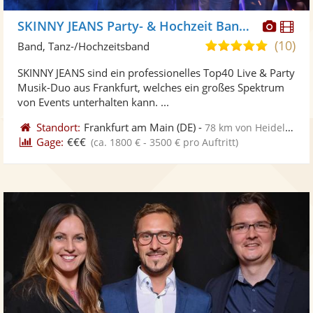
Diese
Di
SKINNY JEANS Party- & Hochzeit Band & DJ
Künst
Kü
(10)
5,0
Band, Tanz-/Hochzeitsband
stellt
ste
von
SKINNY JEANS sind ein professionelles Top40 Live & Party
Fotos
Vi
5
Musik-Duo aus Frankfurt, welches ein großes Spektrum
bereit
ber
Sternen
von Events unterhalten kann. ...
Standort:
Frankfurt am Main
(DE)
-
78 km von Heidelberg
Gage:
€€€
(ca. 1800 € - 3500 € pro Auftritt)