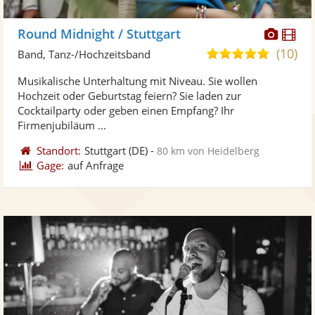
Diese
Di
Round Midnight / Stuttgart
Künst
Kü
(10)
4,9
Band, Tanz-/Hochzeitsband
stellt
ste
von
Musikalische Unterhaltung mit Niveau. Sie wollen
Fotos
Vi
5
Hochzeit oder Geburtstag feiern? Sie laden zur
bereit
ber
Sternen
Cocktailparty oder geben einen Empfang? Ihr
Firmenjubiläum ...
Standort:
Stuttgart
(DE)
-
80 km von Heidelberg
Gage:
auf Anfrage