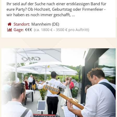
Ihr seid auf der Suche nach einer erstklassigen Band für
Fotos
Vi
5
eure Party? Ob Hochzeit, Geburtstag oder Firmenfeier -
bereit
ber
Sternen
wir haben es noch immer geschafft, ...
Standort:
Mannheim
(DE)
Gage:
€€€
(ca. 1800 € - 3500 € pro Auftritt)