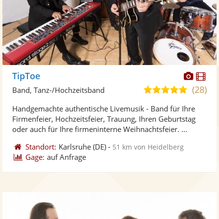
Diese
Di
TipToe
Künst
Kü
(28)
5,0
Band, Tanz-/Hochzeitsband
stellt
ste
von
Handgemachte authentische Livemusik - Band für Ihre
Fotos
Vi
5
Firmenfeier, Hochzeitsfeier, Trauung, Ihren Geburtstag
bereit
ber
Sternen
oder auch für Ihre firmeninterne Weihnachtsfeier. ...
Standort:
Karlsruhe
(DE)
-
51 km von Heidelberg
Gage:
auf Anfrage