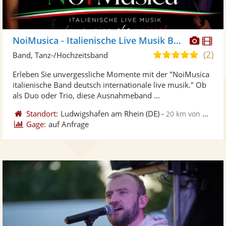
Diese
Di
NoiMusica - Italienische Live Musik Band
Künst
Kü
(2)
5,0
Band, Tanz-/Hochzeitsband
stellt
ste
von
Erleben Sie unvergessliche Momente mit der "NoiMusica
Fotos
Vi
5
italienische Band deutsch internationale live musik." Ob
bereit
ber
Sternen
als Duo oder Trio, diese Ausnahmeband ...
Standort:
Ludwigshafen am Rhein
(DE)
-
20 km von Heidelberg
Gage:
auf Anfrage