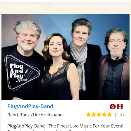
Diese
Di
PlugAndPlay-Band
Künst
Kü
(19)
5,0
Band, Tanz-/Hochzeitsband
stellt
ste
von
PlugAndPlay-Band - The Finest Live Music For Your Event!
Fotos
Vi
5