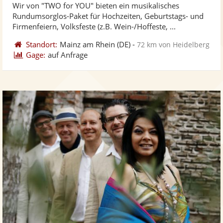
Wir von "TWO for YOU" bieten ein musikalisches
Fotos
Vi
5
Rundumsorglos-Paket für Hochzeiten, Geburtstags- und
bereit
ber
Sternen
Firmenfeiern, Volksfeste (z.B. Wein-/Hoffeste, ...
Standort:
Mainz am Rhein
(DE)
-
72 km von Heidelberg
Gage:
auf Anfrage