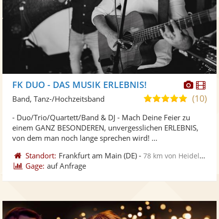
Diese
Di
FK DUO - DAS MUSIK ERLEBNIS!
Künst
Kü
(10)
5,0
Band, Tanz-/Hochzeitsband
stellt
ste
von
- Duo/Trio/Quartett/Band & DJ - Mach Deine Feier zu
Fotos
Vi
5
einem GANZ BESONDEREN, unvergesslichen ERLEBNIS,
bereit
ber
Sternen
von dem man noch lange sprechen wird! ...
Standort:
Frankfurt am Main
(DE)
-
78 km von Heidelberg
Gage:
auf Anfrage