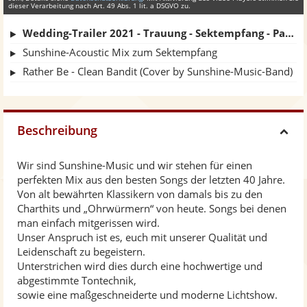
dieser Verarbeitung nach Art. 49 Abs. 1 lit. a DSGVO zu.
Wedding-Trailer 2021 - Trauung - Sektempfang - Party am Abend
Sunshine-Acoustic Mix zum Sektempfang
Rather Be - Clean Bandit (Cover by Sunshine-Music-Band)
Beschreibung
H
Wir sind Sunshine-Music und wir stehen für einen
i
perfekten Mix aus den besten Songs der letzten 40 Jahre.
Von alt bewährten Klassikern von damals bis zu den
d
Charthits und „Ohrwürmern“ von heute. Songs bei denen
man einfach mitgerissen wird.
Unser Anspruch ist es, euch mit unserer Qualität und
e
Leidenschaft zu begeistern.
Unterstrichen wird dies durch eine hochwertige und
abgestimmte Tontechnik,
sowie eine maßgeschneiderte und moderne Lichtshow.