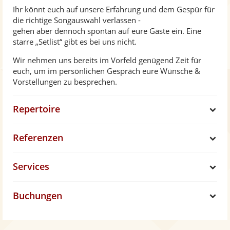
Ihr könnt euch auf unsere Erfahrung und dem Gespür für
die richtige Songauswahl verlassen -
gehen aber dennoch spontan auf eure Gäste ein. Eine
starre „Setlist“ gibt es bei uns nicht.
Wir nehmen uns bereits im Vorfeld genügend Zeit für
euch, um im persönlichen Gespräch eure Wünsche &
Vorstellungen zu besprechen.
Repertoire
S
Referenzen
h
S
Services
o
h
S
w
Buchungen
o
h
S
w
o
h