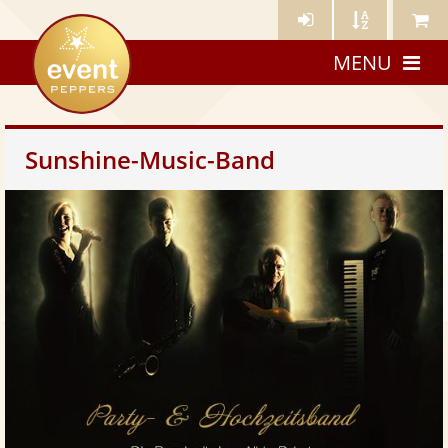
Künstler-
Künstler
Meine
eventpeppers
Login
A-
Künstle
MENU
Z
Sunshine-Music-Band