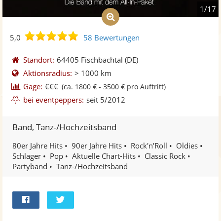
1/17
5,0
5,0
58 Bewertungen
von
5
Standort:
64405 Fischbachtal
(DE)
Sternen
Aktionsradius:
> 1000 km
Gage:
€€€
(ca. 1800 € - 3500 € pro Auftritt)
bei eventpeppers:
seit 5/2012
Band, Tanz-/Hochzeitsband
80er Jahre Hits
90er Jahre Hits
Rock'n'Roll
Oldies
Schlager
Pop
Aktuelle Chart-Hits
Classic Rock
Partyband
Tanz-/Hochzeitsband
Bei
Twittern