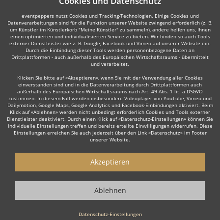
Cookies und Datenschutz
eventpeppers nutzt Cookies und Tracking-Technologien. Einige Cookies und
Datenverarbeitungen sind für die Funktion unserer Website zwingend erforderlich (z. B.
um Künstler im Künstlerkorb "Meine Künstler" zu sammeln), andere helfen uns, Ihnen
einen optimierten und individualisierten Service zu bieten. Wir binden so auch Tools
externer Dienstleister wie z. B. Google, Facebook und Vimeo auf unserer Website ein.
Durch die Einbindung dieser Tools werden personenbezogene Daten an
Drittplattformen - auch außerhalb des Europäischen Wirtschaftsraums - übermittelt
und verarbeitet.
Klicken Sie bitte auf «Akzeptieren», wenn Sie mit der Verwendung aller Cookies
einverstanden sind und in die Datenverarbeitung durch Drittplattformen auch
außerhalb des Europäischen Wirtschaftsraums nach Art. 49 Abs. 1 lit. a DSGVO
zustimmen. In diesem Fall werden insbesondere Videoplayer von YouTube, Vimeo und
Dailymotion, Google Maps, Google Analytics und Facebook-Einbindungen aktiviert. Beim
Klick auf «Ablehnen» werden nicht unbedingt erforderlich Cookies und Tools externer
Dienstleister deaktiviert. Durch einen Klick auf «Datenschutz-Einstellungen» können Sie
individuelle Einstellungen treffen und bereits erteilte Einwilligungen widerrufen. Diese
Einstellungen erreichen Sie auch jederzeit über den Link «Datenschutz» im Footer
unserer Website.
Akzeptieren
Ablehnen
Datenschutz-Einstellungen