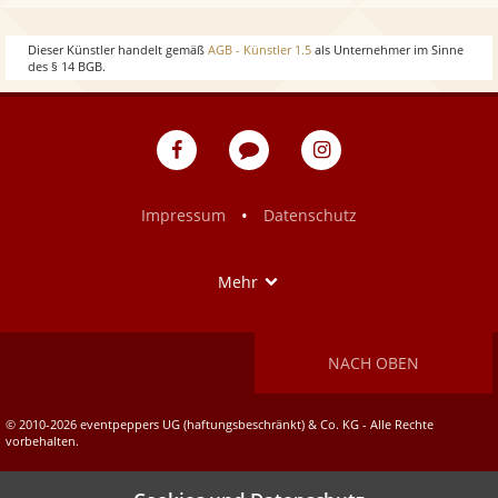
w
o
Dieser Künstler handelt gemäß
AGB - Künstler 1.5
als Unternehmer im Sinne
des § 14 BGB.
w
eventpeppers
Blog
eventpeppers
auf
auf
Facebook
Instagram
•
Impressum
Datenschutz
Show
Mehr
NACH OBEN
© 2010-2026 eventpeppers UG (haftungsbeschränkt) & Co. KG - Alle Rechte
vorbehalten.