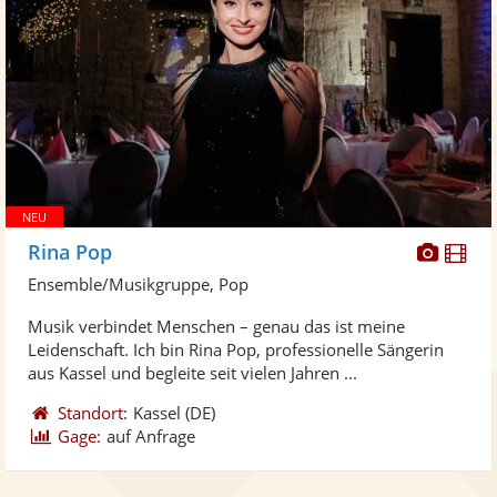
Diese
Di
Rina Pop
Künst
Kü
Ensemble/Musikgruppe, Pop
stellt
ste
Musik verbindet Menschen – genau das ist meine
Fotos
Vi
Leidenschaft. Ich bin Rina Pop, professionelle Sängerin
bereit
ber
aus Kassel und begleite seit vielen Jahren ...
Standort:
Kassel
(DE)
Gage:
auf Anfrage