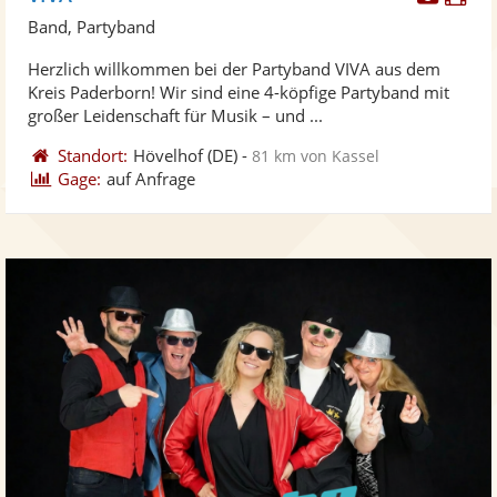
Künst
Kü
Band, Partyband
stellt
ste
Herzlich willkommen bei der Partyband VIVA aus dem
Fotos
Vi
Kreis Paderborn! Wir sind eine 4-köpfige Partyband mit
bereit
ber
großer Leidenschaft für Musik – und ...
Standort:
Hövelhof
(DE)
-
81 km von Kassel
Gage:
auf Anfrage