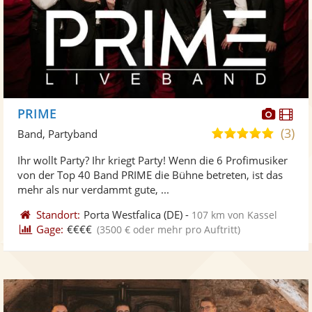
Diese
Di
PRIME
Künst
Kü
(3)
4,8
Band, Partyband
stellt
ste
von
Ihr wollt Party? Ihr kriegt Party! Wenn die 6 Profimusiker
Fotos
Vi
5
von der Top 40 Band PRIME die Bühne betreten, ist das
bereit
ber
Sternen
mehr als nur verdammt gute, ...
Standort:
Porta Westfalica
(DE)
-
107 km von Kassel
Gage:
€€€€
(3500 € oder mehr pro Auftritt)