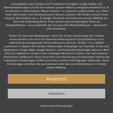
eventpeppers nutzt Cookies und Tracking-Technologien. Einige Cookies und
Datenverarbeitungen sind für die Funktion unserer Website zwingend erforderlich (z. B.
um Künstler im Künstlerkorb "Meine Künstler" zu sammeln), andere helfen uns, Ihnen
einen optimierten und individualisierten Service zu bieten. Wir binden so auch Tools
externer Dienstleister wie z. B. Google, Facebook und Vimeo auf unserer Website ein.
Durch die Einbindung dieser Tools werden personenbezogene Daten an
Auch interessant:
Drittplattformen - auch außerhalb des Europäischen Wirtschaftsraums - übermittelt
und verarbeitet.
Klicken Sie bitte auf «Akzeptieren», wenn Sie mit der Verwendung aller Cookies
einverstanden sind und in die Datenverarbeitung durch Drittplattformen auch
Rock
Top 40
Alternative Band
Tanz- & Showband
außerhalb des Europäischen Wirtschaftsraums nach Art. 49 Abs. 1 lit. a DSGVO
zustimmen. In diesem Fall werden insbesondere Videoplayer von YouTube, Vimeo und
Dailymotion, Google Maps, Google Analytics und Facebook-Einbindungen aktiviert. Beim
Klick auf «Ablehnen» werden nicht unbedingt erforderlich Cookies und Tools externer
Dienstleister deaktiviert. Durch einen Klick auf «Datenschutz-Einstellungen» können Sie
individuelle Einstellungen treffen und bereits erteilte Einwilligungen widerrufen. Diese
Einstellungen erreichen Sie auch jederzeit über den Link «Datenschutz» im Footer
unserer Website.
Wie funktioniert's?
Akzeptieren
1. Kostenlos anfragen
Starten Sie mit dem Button 'Kostenlos anfragen' eine Anfrage an die für
Ablehnen
Sie interessanten Bands - also z. B. bestimmte Partybands &
Coverbands. Diesen Button finden Sie auf den jeweiligen Künstler-
Profil-Seiten der Musiker.
Datenschutz-Einstellungen