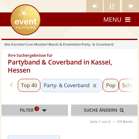
Künstler-
Künstler
Meine
eventpeppers
Login
A-
Künstle
MENU
Z
Alle Künstler
>
Live-Musiker
>
Bands & Ensembles
>
Party- & Coverband
Ihre Suchergebnisse für
Partyband & Coverband in Kassel,
Hessen
Zurück zu «Bands & Ensembles»
Kategorie «Party
Top 40
Party- & Coverband
Pop
Schlage
1
FILTER
SUCHE ÄNDERN
Seite 1 von 6
129 Bands