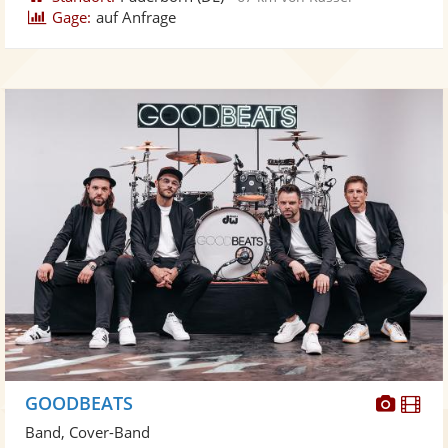
Gage:
auf Anfrage
Diese
Di
GOODBEATS
Künst
Kü
Band, Cover-Band