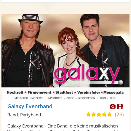
Diese
Di
Galaxy Eventband
Künst
Kü
(26)
5,0
Band, Partyband
stellt
ste
von
Galaxy Eventband - Eine Band, die keine musikalischen
Fotos
Vi
5