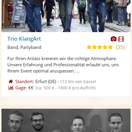
Diese
Di
Trio KlangArt
Künst
Kü
(35)
5,0
Band, Partyband
stellt
ste
von
Für Ihren Anlass kreieren wir die richtige Atmosphäre.
Fotos
Vi
5
Unsere Erfahrung und Professionalität erlaubt uns, uns
bereit
ber
Sternen
Ihrem Event optimal anzupassen: ...
Standort:
Erfurt
(DE)
-
113 km von Kassel
Gage:
€€
(ca. 500 € - 1800 € pro Auftritt)