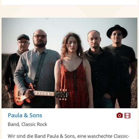
Diese
Di
Paula & Sons
Künst
Kü
Band, Classic Rock
stellt
ste
Wir sind die Band Paula & Sons, eine waschechte Classic-
Fotos
Vi