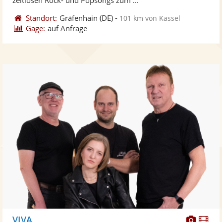
Standort:
Gräfenhain
(DE)
-
101 km von Kassel
Gage:
auf Anfrage
Diese
Di
VIVA