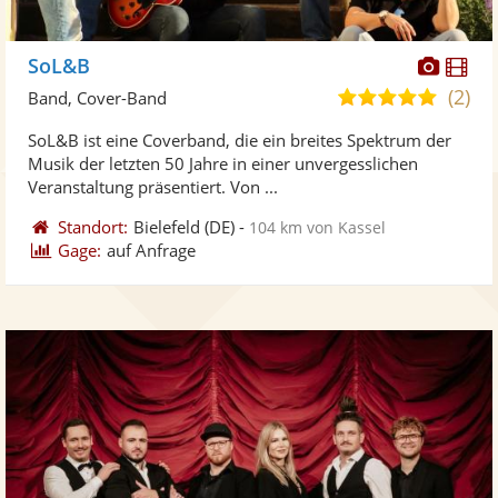
Diese
Di
SoL&B
Künst
Kü
(2)
5,0
Band, Cover-Band
stellt
ste
von
SoL&B ist eine Coverband, die ein breites Spektrum der
Fotos
Vi
5
Musik der letzten 50 Jahre in einer unvergesslichen
bereit
ber
Sternen
Veranstaltung präsentiert. Von ...
Standort:
Bielefeld
(DE)
-
104 km von Kassel
Gage:
auf Anfrage