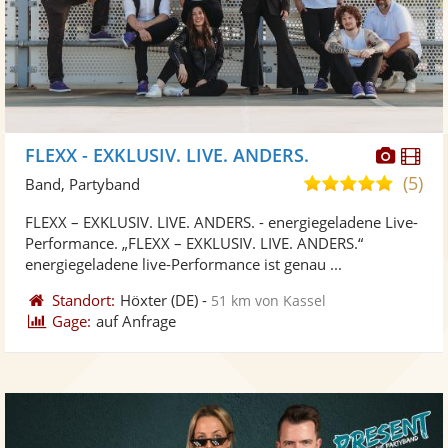
Diese
Di
FLEXX - EXKLUSIV. LIVE. ANDERS.
Künst
Kü
(5)
5,0
Band, Partyband
stellt
ste
von
FLEXX – EXKLUSIV. LIVE. ANDERS. - energiegeladene Live-
Fotos
Vi
5
Performance. „FLEXX – EXKLUSIV. LIVE. ANDERS.“
bereit
ber
Sternen
energiegeladene live-Performance ist genau ...
Standort:
Höxter
(DE)
-
51 km von Kassel
Gage:
auf Anfrage