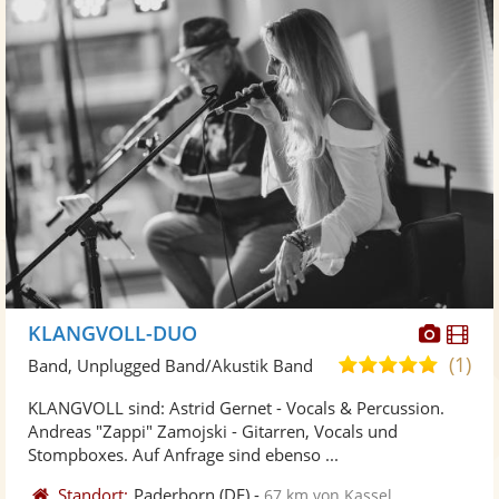
Diese
Di
KLANGVOLL-DUO
Künst
Kü
(1)
5,0
Band, Unplugged Band/Akustik Band
stellt
ste
von
KLANGVOLL sind: Astrid Gernet - Vocals & Percussion.
Fotos
Vi
5
Andreas "Zappi" Zamojski - Gitarren, Vocals und
bereit
ber
Sternen
Stompboxes. Auf Anfrage sind ebenso ...
Standort:
Paderborn
(DE)
-
67 km von Kassel