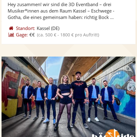
Hey zusammen! wir sind die 3D Eventband – drei
Fotos
Vi
Musiker*innen aus dem Raum Kassel – Eschwege -
bereit
ber
Gotha, die eines gemeinsam haben: richtig Bock ...
Standort:
Kassel
(DE)
Gage:
€€
(ca. 500 € - 1800 € pro Auftritt)