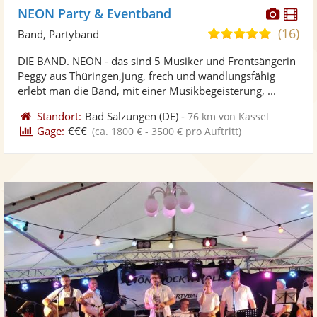
Diese
Di
NEON Party & Eventband
Künst
Kü
(16)
5,0
Band, Partyband
stellt
ste
von
DIE BAND. NEON - das sind 5 Musiker und Frontsängerin
Fotos
Vi
5
Peggy aus Thüringen,jung, frech und wandlungsfähig
bereit
ber
Sternen
erlebt man die Band, mit einer Musikbegeisterung, ...
Standort:
Bad Salzungen
(DE)
-
76 km von Kassel
Gage:
€€€
(ca. 1800 € - 3500 € pro Auftritt)