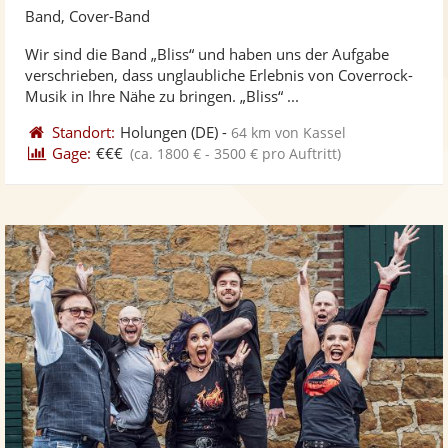
Künst
Kü
Band, Cover-Band
stellt
ste
Wir sind die Band „Bliss“ und haben uns der Aufgabe
Fotos
Vi
verschrieben, dass unglaubliche Erlebnis von Coverrock-
bereit
ber
Musik in Ihre Nähe zu bringen. „Bliss“ ...
Standort:
Holungen
(DE)
-
64 km von Kassel
Gage:
€€€
(ca. 1800 € - 3500 € pro Auftritt)