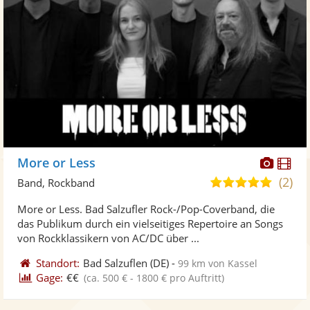
Diese
Di
More or Less
Künst
Kü
(2)
5,0
Band, Rockband
stellt
ste
von
More or Less. Bad Salzufler Rock-/Pop-Coverband, die
Fotos
Vi
5
das Publikum durch ein vielseitiges Repertoire an Songs
bereit
ber
Sternen
von Rockklassikern von AC/DC über ...
Standort:
Bad Salzuflen
(DE)
-
99 km von Kassel
Gage:
€€
(ca. 500 € - 1800 € pro Auftritt)