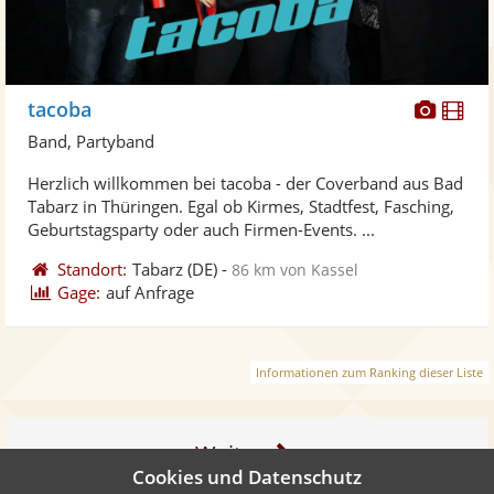
Diese
Di
tacoba
Künst
Kü
Band, Partyband
stellt
ste
Herzlich willkommen bei tacoba - der Coverband aus Bad
Fotos
Vi
Tabarz in Thüringen. Egal ob Kirmes, Stadtfest, Fasching,
bereit
ber
Geburtstagsparty oder auch Firmen-Events. ...
Standort:
Tabarz
(DE)
-
86 km von Kassel
Gage:
auf Anfrage
Informationen zum Ranking dieser Liste
Weiter
Cookies und Datenschutz