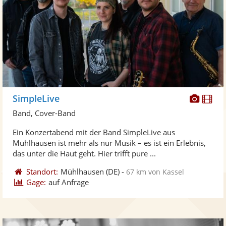
Diese
Di
SimpleLive
Künst
Kü
Band, Cover-Band
stellt
ste
Ein Konzertabend mit der Band SimpleLive aus
Fotos
Vi
Mühlhausen ist mehr als nur Musik – es ist ein Erlebnis,
bereit
ber
das unter die Haut geht. Hier trifft pure ...
Standort:
Mühlhausen
(DE)
-
67 km von Kassel
Gage:
auf Anfrage