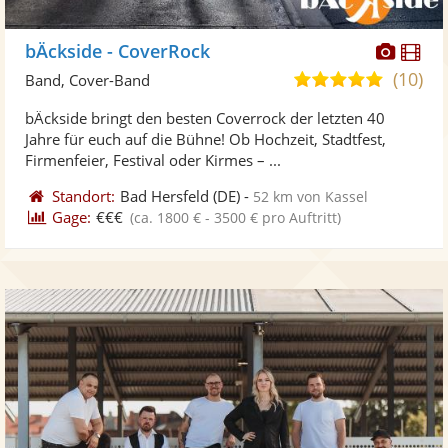
Diese
Di
bÄckside - CoverRock
Künst
Kü
(10)
5,0
Band, Cover-Band
stellt
ste
von
bÄckside bringt den besten Coverrock der letzten 40
Fotos
Vi
5
Jahre für euch auf die Bühne! Ob Hochzeit, Stadtfest,
bereit
ber
Sternen
Firmenfeier, Festival oder Kirmes – ...
Standort:
Bad Hersfeld
(DE)
-
52 km von Kassel
Gage:
€€€
(ca. 1800 € - 3500 € pro Auftritt)