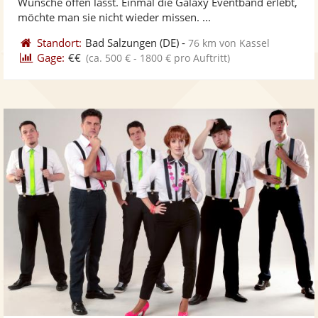
Wünsche offen lässt. Einmal die Galaxy Eventband erlebt,
bereit
ber
Sternen
möchte man sie nicht wieder missen. ...
Standort:
Bad Salzungen
(DE)
-
76 km von Kassel
Gage:
€€
(ca. 500 € - 1800 € pro Auftritt)