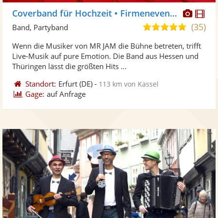
Diese
Di
Coverband für Hochzeit • Firmenevent • Festival
Künst
Kü
(35)
5,0
Band, Partyband
stellt
ste
von
Wenn die Musiker von MR JAM die Bühne betreten, trifft
Fotos
Vi
5
Live-Musik auf pure Emotion. Die Band aus Hessen und
bereit
ber
Sternen
Thüringen lässt die größten Hits ...
Standort:
Erfurt
(DE)
-
113 km von Kassel
Gage:
auf Anfrage