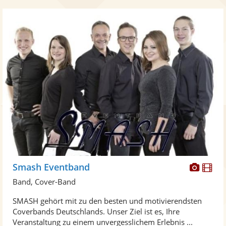
Diese
Di
Smash Eventband
Künst
Kü
Band, Cover-Band
stellt
ste
SMASH gehört mit zu den besten und motivierendsten
Fotos
Vi
Coverbands Deutschlands. Unser Ziel ist es, Ihre
bereit
ber
Veranstaltung zu einem unvergesslichem Erlebnis ...