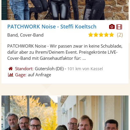
Diese
Di
PATCHWORK Noise - Steffi Koeltsch
Künst
Kü
(2)
4,9
Band, Cover-Band
stellt
ste
von
PATCHWORK Noise - Wir passen zwar in keine Schublade,
Fotos
Vi
5
dafür aber zu Ihrem/Deinem Event. Preisgekrönte LIVE-
bereit
ber
Sternen
Cover-Band mit Gänsehautfaktor für: ...
Standort:
Gütersloh
(DE)
-
101 km von Kassel
Gage:
auf Anfrage