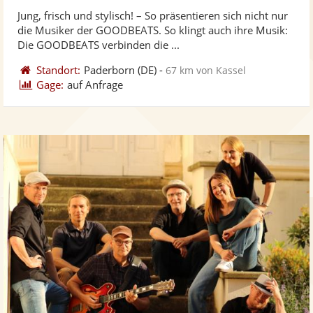
stellt
ste
Jung, frisch und stylisch! – So präsentieren sich nicht nur
Fotos
Vi
die Musiker der GOODBEATS. So klingt auch ihre Musik:
bereit
ber
Die GOODBEATS verbinden die ...
Standort:
Paderborn
(DE)
-
67 km von Kassel
Gage:
auf Anfrage