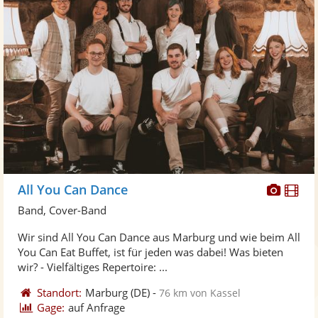
Diese
Di
All You Can Dance
Künst
Kü
Band, Cover-Band
stellt
ste
Wir sind All You Can Dance aus Marburg und wie beim All
Fotos
Vi
You Can Eat Buffet, ist für jeden was dabei! Was bieten
bereit
ber
wir? - Vielfältiges Repertoire: ...
Standort:
Marburg
(DE)
-
76 km von Kassel
Gage:
auf Anfrage