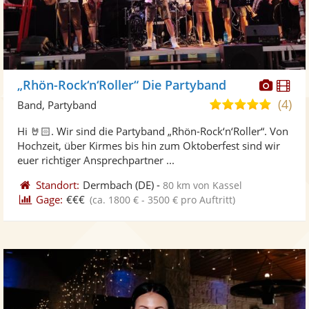
Diese
Di
„Rhön-Rock‘n‘Roller“ Die Partyband
Künst
Kü
(4)
4,8
Band, Partyband
stellt
ste
von
Hi 🤘🏻. Wir sind die Partyband „Rhön-Rock‘n‘Roller“. Von
Fotos
Vi
5
Hochzeit, über Kirmes bis hin zum Oktoberfest sind wir
bereit
ber
Sternen
euer richtiger Ansprechpartner ...
Standort:
Dermbach
(DE)
-
80 km von Kassel
Gage:
€€€
(ca. 1800 € - 3500 € pro Auftritt)