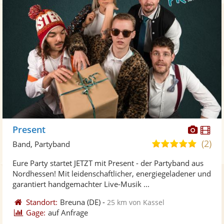
Diese
Di
Present
Künst
Kü
(2)
5,0
Band, Partyband
stellt
ste
von
Eure Party startet JETZT mit Present - der Partyband aus
Fotos
Vi
5
Nordhessen! Mit leidenschaftlicher, energiegeladener und
bereit
ber
Sternen
garantiert handgemachter Live-Musik ...
Standort:
Breuna
(DE)
-
25 km von Kassel
Gage:
auf Anfrage