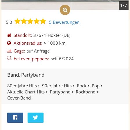
1/7
5,0
5,0
5 Bewertungen
von
5
Standort:
37671 Höxter
(DE)
Sternen
Aktionsradius:
> 1000 km
Gage:
auf Anfrage
bei eventpeppers:
seit 6/2024
Band, Partyband
80er Jahre Hits
90er Jahre Hits
Rock
Pop
Aktuelle Chart-Hits
Partyband
Rockband
Cover-Band
Bei
Twittern