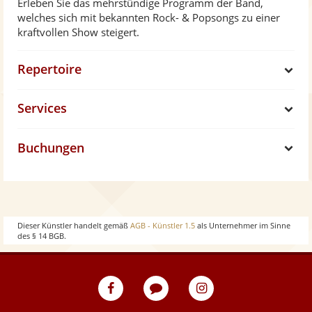
Erleben Sie das mehrstündige Programm der Band,
welches sich mit bekannten Rock- & Popsongs zu einer
kraftvollen Show steigert.
Repertoire
S
Services
h
S
Buchungen
o
h
S
w
o
h
w
o
Dieser Künstler handelt gemäß
AGB - Künstler 1.5
als Unternehmer im Sinne
des § 14 BGB.
w
eventpeppers
Blog
eventpeppers
auf
auf