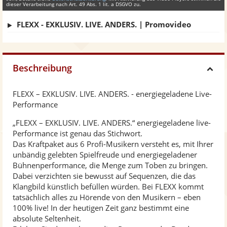
dieser Verarbeitung nach Art. 49 Abs. 1 lit. a DSGVO zu.
FLEXX - EXKLUSIV. LIVE. ANDERS. | Promovideo
Beschreibung
H
FLEXX – EXKLUSIV. LIVE. ANDERS. - energiegeladene Live-
i
Performance
„FLEXX – EXKLUSIV. LIVE. ANDERS.“ energiegeladene live-
d
Performance ist genau das Stichwort.
Das Kraftpaket aus 6 Profi-Musikern versteht es, mit Ihrer
e
unbändig gelebten Spielfreude und energiegeladener
Bühnenperformance, die Menge zum Toben zu bringen.
Dabei verzichten sie bewusst auf Sequenzen, die das
Klangbild künstlich befüllen würden. Bei FLEXX kommt
tatsächlich alles zu Hörende von den Musikern – eben
100% live! In der heutigen Zeit ganz bestimmt eine
absolute Seltenheit.