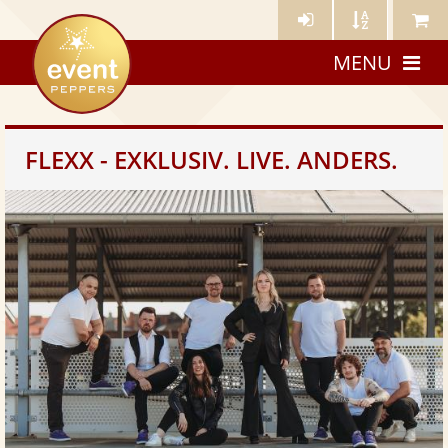
Künstler-
Künstler
Meine
eventpeppers
Login
A-
Künstle
MENU
Z
FLEXX - EXKLUSIV. LIVE. ANDERS.