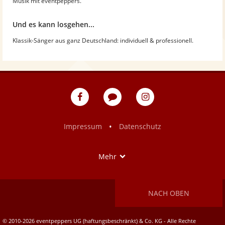
Musik mit eventpeppers.
Und es kann losgehen...
Klassik-Sänger aus ganz Deutschland: individuell & professionell.
eventpeppers
Blog
eventpeppers
auf
auf
Facebook
Instagram
•
Impressum
Datenschutz
Show
Mehr
NACH OBEN
© 2010-2026 eventpeppers UG (haftungsbeschränkt) & Co. KG - Alle Rechte