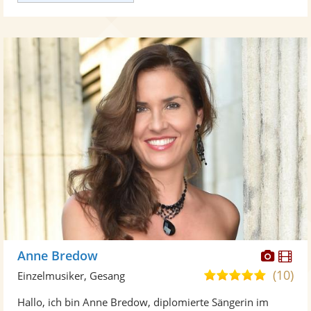
Diese
Di
Anne Bredow
Künst
Kü
(10)
5,0
Einzelmusiker, Gesang
stellt
ste
von
Hallo, ich bin Anne Bredow, diplomierte Sängerin im
Fotos
Vi
5