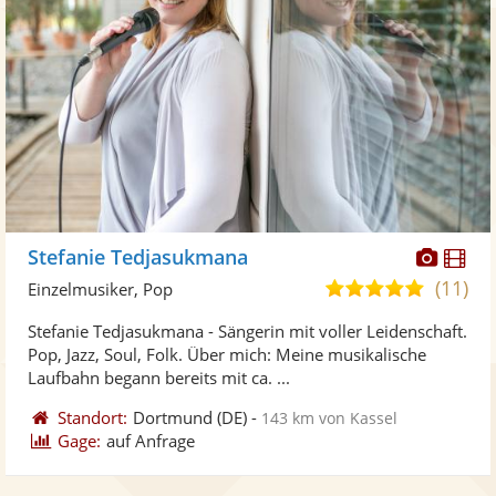
Diese
Di
Stefanie Tedjasukmana
Künst
Kü
(11)
5,0
Einzelmusiker, Pop
stellt
ste
von
Stefanie Tedjasukmana - Sängerin mit voller Leidenschaft.
Fotos
Vi
5
Pop, Jazz, Soul, Folk. Über mich: Meine musikalische
bereit
ber
Sternen
Laufbahn begann bereits mit ca. ...
Standort:
Dortmund
(DE)
-
143 km von Kassel
Gage:
auf Anfrage