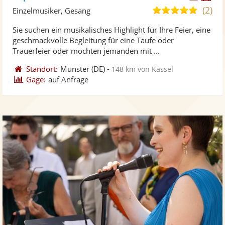
Künst
Kü
(2)
5,0
Einzelmusiker, Gesang
stellt
ste
von
Sie suchen ein musikalisches Highlight für Ihre Feier, eine
Fotos
Vi
5
geschmackvolle Begleitung für eine Taufe oder
bereit
ber
Sternen
Trauerfeier oder möchten jemanden mit ...
Standort:
Münster
(DE)
-
148 km von Kassel
Gage:
auf Anfrage