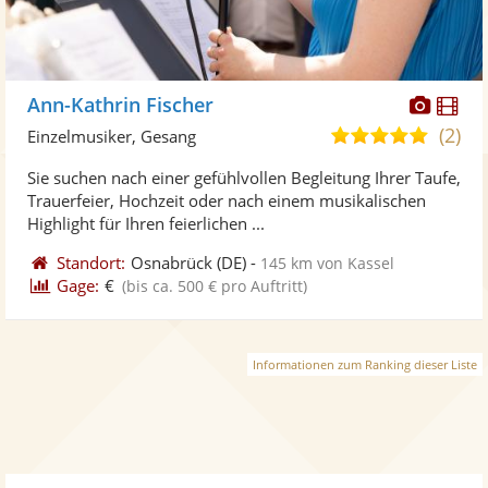
Diese
Di
Ann-Kathrin Fischer
Künst
Kü
(2)
5,0
Einzelmusiker, Gesang
stellt
ste
von
Sie suchen nach einer gefühlvollen Begleitung Ihrer Taufe,
Fotos
Vi
5
Trauerfeier, Hochzeit oder nach einem musikalischen
bereit
ber
Sternen
Highlight für Ihren feierlichen ...
Standort:
Osnabrück
(DE)
-
145 km von Kassel
Gage:
€
(bis ca. 500 € pro Auftritt)
Informationen zum Ranking dieser Liste