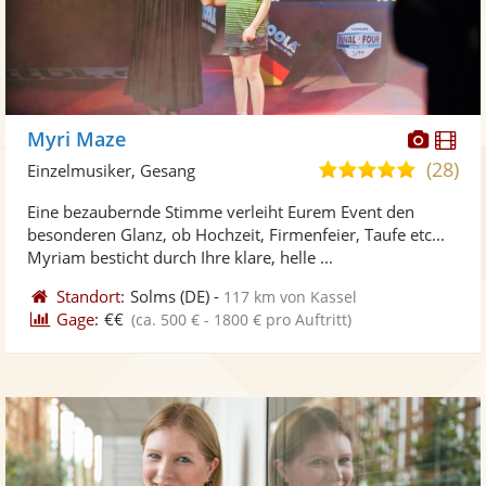
Diese
Di
Myri Maze
Künst
Kü
(28)
5,0
Einzelmusiker, Gesang
stellt
ste
von
Eine bezaubernde Stimme verleiht Eurem Event den
Fotos
Vi
5
besonderen Glanz, ob Hochzeit, Firmenfeier, Taufe etc...
bereit
ber
Sternen
Myriam besticht durch Ihre klare, helle ...
Standort:
Solms
(DE)
-
117 km von Kassel
Gage:
€€
(ca. 500 € - 1800 € pro Auftritt)