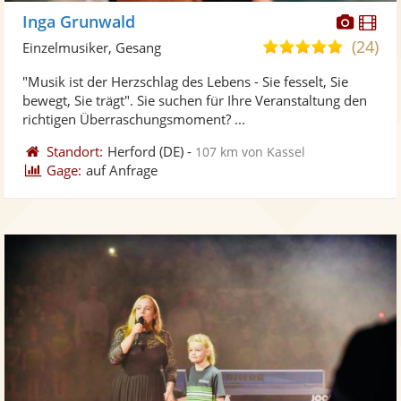
Diese
Di
Inga Grunwald
Künst
Kü
(24)
5,0
Einzelmusiker, Gesang
stellt
ste
von
"Musik ist der Herzschlag des Lebens - Sie fesselt, Sie
Fotos
Vi
5
bewegt, Sie trägt". Sie suchen für Ihre Veranstaltung den
bereit
ber
Sternen
richtigen Überraschungsmoment? ...
Standort:
Herford
(DE)
-
107 km von Kassel
Gage:
auf Anfrage