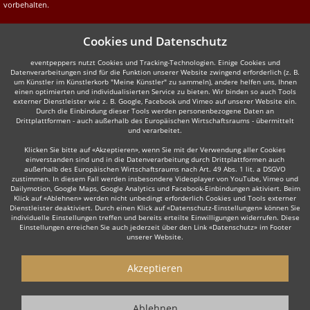
vorbehalten.
Cookies und Datenschutz
eventpeppers nutzt Cookies und Tracking-Technologien. Einige Cookies und
Datenverarbeitungen sind für die Funktion unserer Website zwingend erforderlich (z. B.
um Künstler im Künstlerkorb "Meine Künstler" zu sammeln), andere helfen uns, Ihnen
einen optimierten und individualisierten Service zu bieten. Wir binden so auch Tools
externer Dienstleister wie z. B. Google, Facebook und Vimeo auf unserer Website ein.
Durch die Einbindung dieser Tools werden personenbezogene Daten an
Drittplattformen - auch außerhalb des Europäischen Wirtschaftsraums - übermittelt
und verarbeitet.
Klicken Sie bitte auf «Akzeptieren», wenn Sie mit der Verwendung aller Cookies
einverstanden sind und in die Datenverarbeitung durch Drittplattformen auch
außerhalb des Europäischen Wirtschaftsraums nach Art. 49 Abs. 1 lit. a DSGVO
zustimmen. In diesem Fall werden insbesondere Videoplayer von YouTube, Vimeo und
Dailymotion, Google Maps, Google Analytics und Facebook-Einbindungen aktiviert. Beim
Klick auf «Ablehnen» werden nicht unbedingt erforderlich Cookies und Tools externer
Dienstleister deaktiviert. Durch einen Klick auf «Datenschutz-Einstellungen» können Sie
individuelle Einstellungen treffen und bereits erteilte Einwilligungen widerrufen. Diese
Einstellungen erreichen Sie auch jederzeit über den Link «Datenschutz» im Footer
unserer Website.
Akzeptieren
Ablehnen