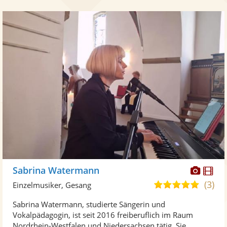
Diese
Di
Sabrina Watermann
Künst
Kü
(3)
5,0
Einzelmusiker, Gesang
stellt
ste
von
Sabrina Watermann, studierte Sängerin und
Fotos
Vi
5
Vokalpädagogin, ist seit 2016 freiberuflich im Raum
bereit
ber
Sternen
Nordrhein-Westfalen und Niedersachsen tätig. Sie ...