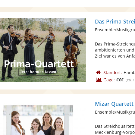
Das Prima-Stre
Ensemble/Musikgrup
Das Prima-Streichqu
ambitionierten und
Ziel war es von Anfa
Standort:
Hamb
Gage:
€€€
(ca. 
Mizar Quartett
Ensemble/Musikgrup
Das Streichquartet
Mecklenburg-Vorpo