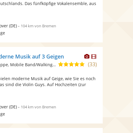
bereit.
bereit.
utschlands. Das fünfköpfige Vokalensemble, aus
over
(DE)
-
104 km von Bremen
age
Dieser
Dieser
derne Musik auf 3 Geigen
Künstler
Künstler
(33)
5,0
Ensemble/Musikgruppe, Mobile Band/Walking Act
stellt
stellt
von
Fotos
Videos
pielen moderne Musik auf Geige, wie Sie es noch
5
bereit.
bereit.
as sind die Violin Guys. Auf Hochzeiten (zur
Sternen
over
(DE)
-
104 km von Bremen
age