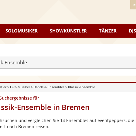
K
SOLOMUSIKER
SHOWKÜNSTLER
TÄNZER
DJS
ik-Ensemble
stler
>
Live-Musiker
>
Bands & Ensembles
>
Klassik-Ensemble
 Suchergebnisse für
assik-Ensemble in Bremen
hsuchen und vergleichen Sie 14 Ensembles auf eventpeppers, die z
ert nach Bremen reisen.