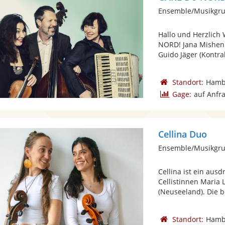
Ensemble/Musikgru
Hallo und Herzlich
NORD! Jana Mishenin
Guido Jäger (Kontrab
Standort:
Hamb
Gage:
auf Anfr
Cellina Duo
Ensemble/Musikgrup
Cellina ist ein aus
Cellistinnen Maria 
(Neuseeland). Die b
Standort:
Hamb