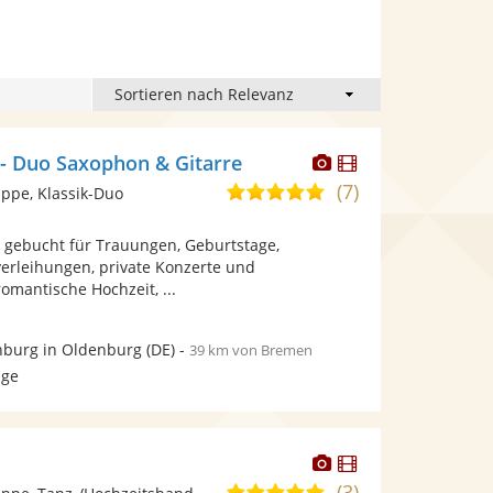
Dieser
Dieser
 - Duo Saxophon & Gitarre
Künstler
Künstler
(7)
5,0
ppe, Klassik-Duo
stellt
stellt
von
Fotos
Videos
d gebucht für Trauungen, Geburtstage,
5
bereit.
bereit.
verleihungen, private Konzerte und
Sternen
omantische Hochzeit, ...
burg in Oldenburg
(DE)
-
39 km von Bremen
age
Dieser
Dieser
Künstler
Künstler
(3)
5,0