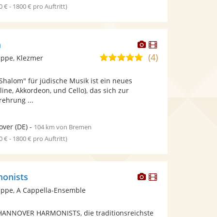
0 € - 1800 € pro Auftritt)
Dieser
Dieser
m
Künstler
Künstler
(4)
5,0
ppe, Klezmer
stellt
stellt
von
Fotos
Videos
halom" für jüdische Musik ist ein neues
5
bereit.
bereit.
line, Akkordeon, und Cello), das sich zur
Sternen
ehrung ...
over
(DE)
-
104 km von Bremen
0 € - 1800 € pro Auftritt)
Dieser
Dieser
onists
Künstler
Künstler
ppe, A Cappella-Ensemble
stellt
stellt
Fotos
Videos
e HANNOVER HARMONISTS, die traditionsreichste