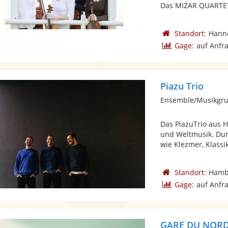
Das MIZAR QUARTET
Standort:
Hann
Gage:
auf Anfr
Piazu Trio
Das PiazuTrio aus 
und Weltmusik. Dur
wie Klezmer, Klassik 
Standort:
Hamb
Gage:
auf Anfr
GARE DU NOR