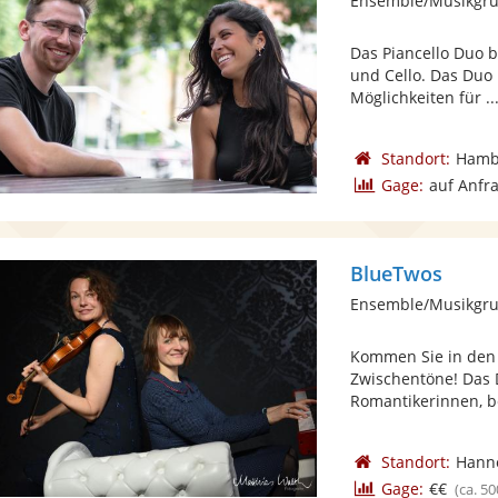
Ensemble/Musikgru
Das Piancello Duo b
und Cello. Das Duo 
Möglichkeiten für ..
Standort:
Hamb
Gage:
auf Anfr
BlueTwos
Ensemble/Musikgr
Kommen Sie in den 
Zwischentöne! Das 
Romantikerinnen, be
Standort:
Hann
Gage:
€€
(ca. 50