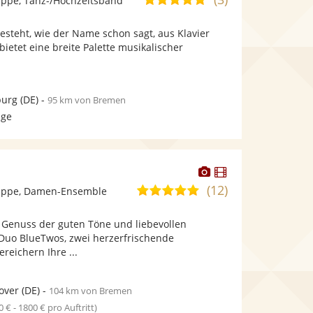
ppe, Tanz-/Hochzeitsband
stellt
stellt
von
Fotos
Videos
esteht, wie der Name schon sagt, aus Klavier
5
bereit.
bereit.
bietet eine breite Palette musikalischer
Sternen
.
urg
(DE)
-
95 km von Bremen
age
Dieser
Dieser
Künstler
Künstler
(12)
4,8
uppe, Damen-Ensemble
stellt
stellt
von
Fotos
Videos
Genuss der guten Töne und liebevollen
5
bereit.
bereit.
Duo BlueTwos, zwei herzerfrischende
Sternen
reichern Ihre ...
over
(DE)
-
104 km von Bremen
0 € - 1800 € pro Auftritt)