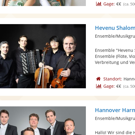
Gage:
€€
(ca. 50
Hevenu Shalo
Ensemble/Musikgru
Ensemble "Hevenu S
Ensemble (Flöte, Vio
Verbreitung und Ver
Standort:
Hann
Gage:
€€
(ca. 50
Hannover Harm
Ensemble/Musikgru
Hallo! Wir sind di