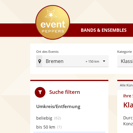
eventpeppers
BANDS & ENSEMBLES
Radius
Ort des Events
Kategorie
Bremen
Klass
Ort
des
Events
Alle Kün
festlegen
Suche filtern
Ihre
Kl
Umkreis/Entfernung
Durc
beliebig
(62)
Konz
bis 50 km
(1)