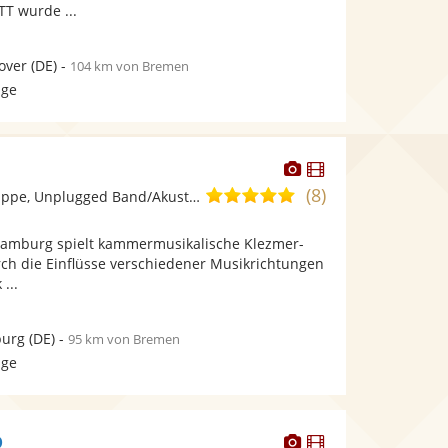
T wurde ...
over
(DE)
-
104 km von Bremen
age
Dieser
Dieser
Künstler
Künstler
(8)
5,0
Ensemble/Musikgruppe, Unplugged Band/Akustik Band
stellt
stellt
von
Fotos
Videos
Hamburg spielt kammermusikalische Klezmer-
5
bereit.
bereit.
ch die Einflüsse verschiedener Musikrichtungen
Sternen
...
urg
(DE)
-
95 km von Bremen
age
Dieser
Dieser
D