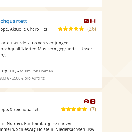
Dieser
Dieser
ichquartett
Künstler
Künstler
(26)
5,0
pe, Aktuelle Chart-Hits
stellt
stellt
von
Fotos
Videos
artett wurde 2008 von vier jungen,
5
bereit.
bereit.
 hochqualifizierten Musikern gegründet. Unser
Sternen
ng ...
urg
(DE)
-
95 km von Bremen
1800 € - 3500 € pro Auftritt)
Dieser
Dieser
Künstler
Künstler
(7)
5,0
pe, Streichquartett
stellt
stellt
von
Fotos
Videos
t im Norden. Für Hamburg, Hannover,
5
bereit.
bereit.
mmern, Schleswig-Holstein, Niedersachsen usw.
Sternen