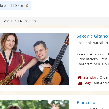
Umkreis: 150 km zurücksetzen
reis: 150 km
 1 von 1
14 Ensembles
Saxonic Gitano
Ensemble/Musikgru
Saxonic Gitano wir
Firmenfeiern, Preis
Konzertreihen. Ob r
Standort:
Olden
Gage:
auf Anfr
Piancello