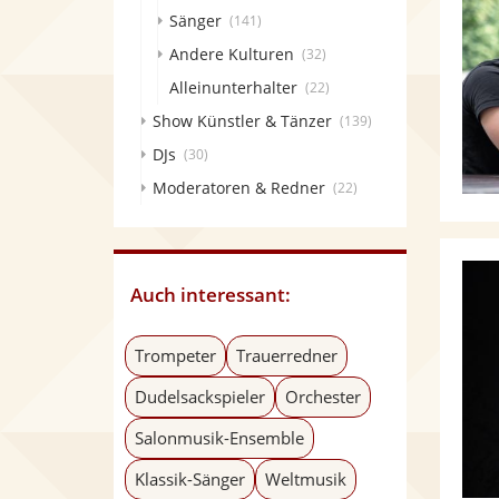
Sänger
(141)
Andere Kulturen
(32)
Alleinunterhalter
(22)
Show Künstler & Tänzer
(139)
DJs
(30)
Moderatoren & Redner
(22)
Auch interessant:
Trompeter
Trauerredner
Dudelsackspieler
Orchester
Salonmusik-Ensemble
Klassik-Sänger
Weltmusik