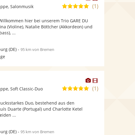
Künstler
Künstler
(1)
5,0
ppe, Salonmusik
stellt
stellt
von
Fotos
Videos
 Willkommen hier bei unserem Trio GARE DU
5
bereit.
bereit.
a (Violine), Natalie Böttcher (Akkordeon) und
Sternen
ass), ...
urg
(DE)
-
95 km von Bremen
age
Dieser
Dieser
Künstler
Künstler
(1)
5,0
pe, Soft Classic-Duo
stellt
stellt
von
Fotos
Videos
drucksstarkes Duo, bestehend aus den
5
bereit.
bereit.
Luís Duarte (Portugal) und Charlotte Ketel
Sternen
eiden ...
urg
(DE)
-
95 km von Bremen