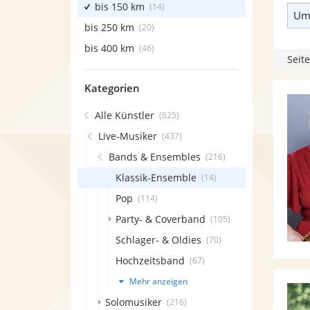
bis 150 km
(14)
Umk
bis 250 km
(20)
bis 400 km
(46)
Seite
Kategorien
Alle Künstler
(625)
Live-Musiker
(437)
Bands & Ensembles
(216)
Klassik-Ensemble
(14)
Pop
(114)
Party- & Coverband
(105)
Schlager- & Oldies
(70)
Hochzeitsband
(67)
Mehr anzeigen
Solomusiker
(216)