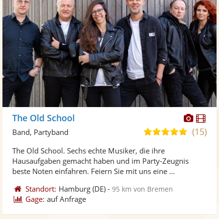
Diese
Di
The Old School
Künst
Kü
(15)
5,0
Band, Partyband
stellt
ste
von
The Old School. Sechs echte Musiker, die ihre
Fotos
Vi
5
Hausaufgaben gemacht haben und im Party-Zeugnis
bereit
ber
Sternen
beste Noten einfahren. Feiern Sie mit uns eine ...
Standort:
Hamburg
(DE)
-
95 km von Bremen
Gage:
auf Anfrage