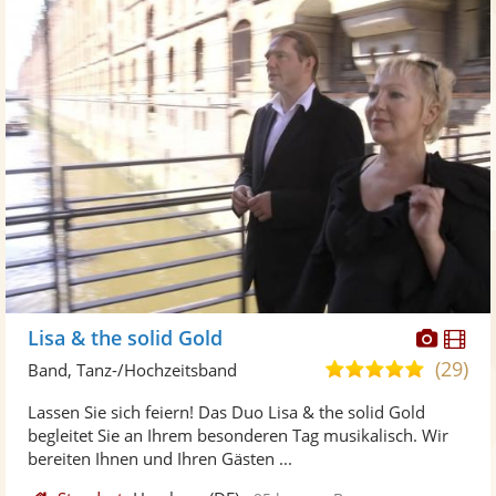
Diese
Di
Lisa & the solid Gold
Künst
Kü
(29)
5,0
Band, Tanz-/Hochzeitsband
stellt
ste
von
Lassen Sie sich feiern! Das Duo Lisa & the solid Gold
Fotos
Vi
5
begleitet Sie an Ihrem besonderen Tag musikalisch. Wir
bereit
ber
Sternen
bereiten Ihnen und Ihren Gästen ...