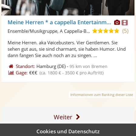
Diese
Di
Meine Herren * a cappella Entertainment
Künst
Kü
(5)
5,0
Ensemble/Musikgruppe, A Cappella-Band
stellt
ste
von
Meine Herren. aka Vøicebusters. Vier Gentlemen. Sie
Fotos
Vi
5
sehen gut aus, sie sind charmant, sie haben Humor. Und
bereit
ber
Sternen
dann fangen Sie auch noch an zu singen. ...
Standort:
Hamburg
(DE)
-
95 km von Bremen
Gage:
€€€
(ca. 1800 € - 3500 € pro Auftritt)
Informationen zum Ranking dieser Liste
Weiter
Cookies und Datenschutz