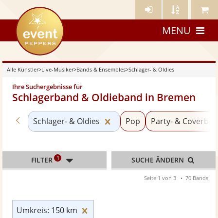
Künstler-
Künstler
Meine
eventpeppers
Login
A-
Künstle
MENU
Z
Alle Künstler
>
Live-Musiker
>
Bands & Ensembles
>
Schlager- & Oldies
Ihre Suchergebnisse für
Schlagerband & Oldieband in Bremen
Zurück zu «Bands & Ensembles»
Kategorie «Schlager- & Oldi
Schlager- & Oldies
Pop
Party- & Coverba
1
FILTER
SUCHE ÄNDERN
Seite 1 von 3
70 Bands
Umkreis: 150 km zurücksetzen
Umkreis: 150 km