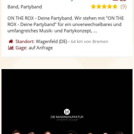
Künst
Kü
(9)
5,0
Band, Partyband
stellt
ste
von
ON THE ROX - Deine Partyband. Wir stehen mit "ON THE
Fotos
Vi
5
ROX - Deine Partyband" für ein unverwechselbares und
bereit
ber
Sternen
umfangreiches Musik- und Partykonzept, ...
Standort:
Wagenfeld
(DE)
-
64 km von Bremen
Gage:
auf Anfrage