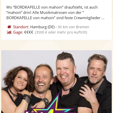
stellt
ste
von
Wo “BORDKAPELLE von mahoin” draufsteht, ist auch
Fotos
Vi
5
“mahoin” drin! Alle Musikmatrosen von der “
bereit
ber
Sternen
BORDKAPELLE von mahoin” sind feste Crewmitglieder ...
Standort:
Hamburg
(DE)
-
95 km von Bremen
Gage:
€€€€
(3500 € oder mehr pro Auftritt)