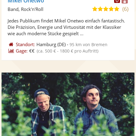
Mikel Onetwo
Künst
Kü
(6)
5,0
Band, Rock'n'Roll
stellt
ste
von
Jedes Publikum findet Mikel Onetwo einfach fantastisch.
Fotos
Vi
5
Die Präzision, Energie und Virtuosität mit der Klassiker
bereit
ber
Sternen
wie auch moderne Stücke gespielt ...
Standort:
Hamburg
(DE)
-
95 km von Bremen
Gage:
€€
(ca. 500 € - 1800 € pro Auftritt)