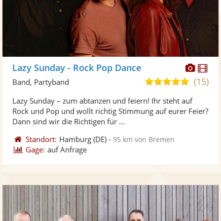
Diese
Di
Lazy Sunday - Rock Pop Dance
Künst
Kü
(15)
5,0
Band, Partyband
stellt
ste
von
Lazy Sunday – zum abtanzen und feiern! Ihr steht auf
Fotos
Vi
5
Rock und Pop und wollt richtig Stimmung auf eurer Feier?
bereit
ber
Sternen
Dann sind wir die Richtigen für ...
Standort:
Hamburg
(DE)
-
95 km von Bremen
Gage:
auf Anfrage