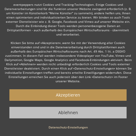
eventpeppers nutzt Cookies und Tracking-Technologien. Einige Cookies und
Datenverarbeitungen sind für die Funktion unserer Website zwingend erforderlich (z. B.
um Künstler im Künstlerkorb "Meine Künstler" zu sammeln), andere helfen uns, Ihnen
Auch interessant:
einen optimierten und individualisierten Service zu bieten. Wir binden so auch Tools
externer Dienstleister wie z. B. Google, Facebook und Vimeo auf unserer Website ein.
Durch die Einbindung dieser Tools werden personenbezogene Daten an
Drittplattformen - auch außerhalb des Europäischen Wirtschaftsraums - übermittelt
und verarbeitet.
Rock
Top 40
Alternative Band
Tanz- & Showband
Klicken Sie bitte auf «Akzeptieren», wenn Sie mit der Verwendung aller Cookies
einverstanden sind und in die Datenverarbeitung durch Drittplattformen auch
außerhalb des Europäischen Wirtschaftsraums nach Art. 49 Abs. 1 lit. a DSGVO
zustimmen. In diesem Fall werden insbesondere Videoplayer von YouTube, Vimeo und
Dailymotion, Google Maps, Google Analytics und Facebook-Einbindungen aktiviert. Beim
Klick auf «Ablehnen» werden nicht unbedingt erforderlich Cookies und Tools externer
Dienstleister deaktiviert. Durch einen Klick auf «Datenschutz-Einstellungen» können Sie
Wie funktioniert's?
individuelle Einstellungen treffen und bereits erteilte Einwilligungen widerrufen. Diese
Einstellungen erreichen Sie auch jederzeit über den Link «Datenschutz» im Footer
unserer Website.
1. Kostenlos anfragen
Starten Sie mit dem Button 'Kostenlos anfragen' eine Anfrage an die für
Akzeptieren
Sie interessanten Bands - also z. B. bestimmte Schlagerbands &
Oldiebands. Diesen Button finden Sie auf den jeweiligen Künstler-Profil-
Seiten der Musiker.
Ablehnen
2. Angebote erhalten & Details besprechen
Datenschutz-Einstellungen
Sie erhalten Angebote Ihrer angefragten Schlagerbands & Oldiebands.