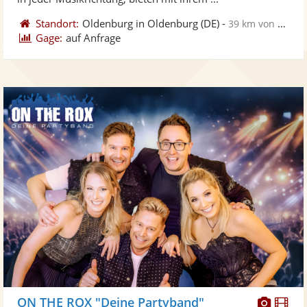
Standort:
Oldenburg in Oldenburg
(DE)
-
39 km von Bremen
Gage:
auf Anfrage
Diese
Di
ON THE ROX "Deine Partyband"