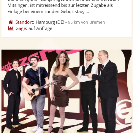
Fotos
Vi
5
Mitsingen, ist mitreissend bis zur letzten Zugabe als
bereit
ber
Sternen
Einlage bei einem runden Geburtstag, ...
Standort:
Hamburg
(DE)
-
95 km von Bremen
Gage:
auf Anfrage