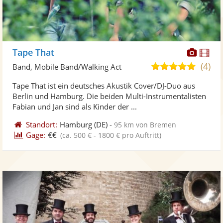
Diese
Di
Tape That
Künst
Kü
(4)
5,0
Band, Mobile Band/Walking Act
stellt
ste
von
Tape That ist ein deutsches Akustik Cover/DJ-Duo aus
Fotos
Vi
5
Berlin und Hamburg. Die beiden Multi-Instrumentalisten
bereit
ber
Sternen
Fabian und Jan sind als Kinder der ...
Standort:
Hamburg
(DE)
-
95 km von Bremen
Gage:
€€
(ca. 500 € - 1800 € pro Auftritt)