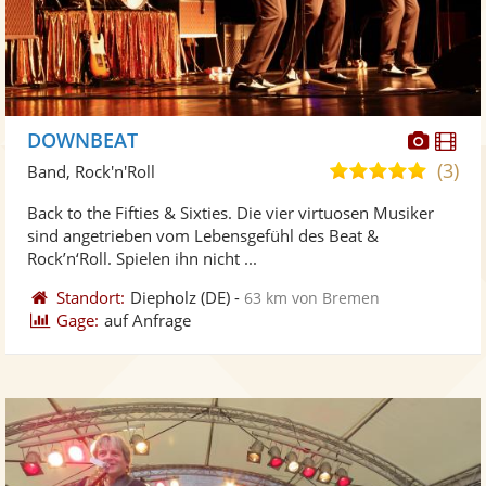
Diese
Di
DOWNBEAT
Künst
Kü
(3)
5,0
Band, Rock'n'Roll
stellt
ste
von
Back to the Fifties & Sixties. Die vier virtuosen Musiker
Fotos
Vi
5
sind angetrieben vom Lebensgefühl des Beat &
bereit
ber
Sternen
Rock’n‘Roll. Spielen ihn nicht ...
Standort:
Diepholz
(DE)
-
63 km von Bremen
Gage:
auf Anfrage