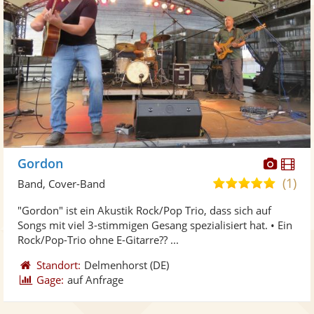
Diese
Di
Gordon
Künst
Kü
(1)
5,0
Band, Cover-Band
stellt
ste
von
"Gordon" ist ein Akustik Rock/Pop Trio, dass sich auf
Fotos
Vi
5
Songs mit viel 3-stimmigen Gesang spezialisiert hat. • Ein
bereit
ber
Sternen
Rock/Pop-Trio ohne E-Gitarre?? ...
Standort:
Delmenhorst
(DE)
Gage:
auf Anfrage