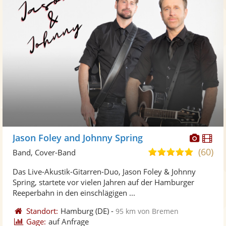
Diese
Di
Jason Foley and Johnny Spring
Künst
Kü
(60)
5,0
Band, Cover-Band
stellt
ste
von
Das Live-Akustik-Gitarren-Duo, Jason Foley & Johnny
Fotos
Vi
5
Spring, startete vor vielen Jahren auf der Hamburger
bereit
ber
Sternen
Reeperbahn in den einschlägigen ...
Standort:
Hamburg
(DE)
-
95 km von Bremen
Gage:
auf Anfrage