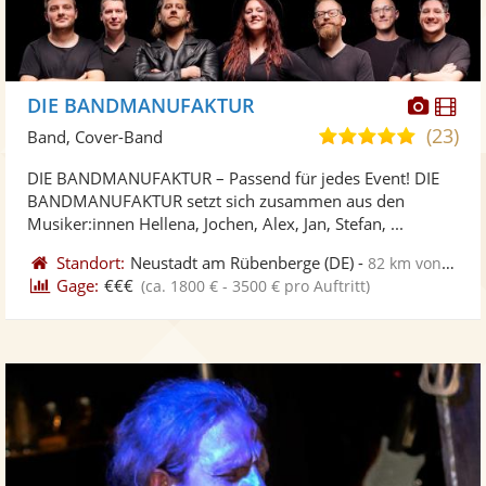
Diese
Di
DIE BANDMANUFAKTUR
Künst
Kü
(23)
5,0
Band, Cover-Band
stellt
ste
von
DIE BANDMANUFAKTUR – Passend für jedes Event! DIE
Fotos
Vi
5
BANDMANUFAKTUR setzt sich zusammen aus den
bereit
ber
Sternen
Musiker:innen Hellena, Jochen, Alex, Jan, Stefan, ...
Standort:
Neustadt am Rübenberge
(DE)
-
82 km von Bremen
Gage:
€€€
(ca. 1800 € - 3500 € pro Auftritt)