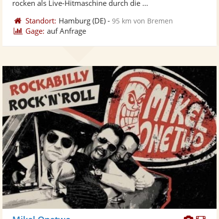
rocken als Live-Hitmaschine durch die ...
Standort:
Hamburg
(DE)
-
95 km von Bremen
Gage:
auf Anfrage
Diese
Di