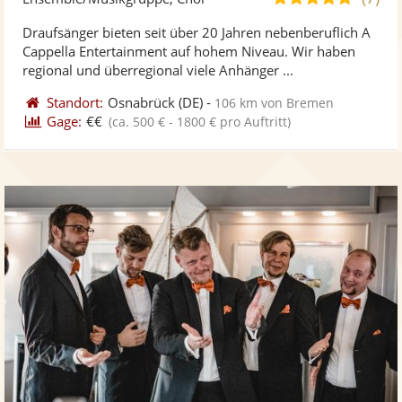
stellt
ste
von
Draufsänger bieten seit über 20 Jahren nebenberuflich A
Fotos
Vi
5
Cappella Entertainment auf hohem Niveau. Wir haben
bereit
ber
Sternen
regional und überregional viele Anhänger ...
Standort:
Osnabrück
(DE)
-
106 km von Bremen
Gage:
€€
(ca. 500 € - 1800 € pro Auftritt)