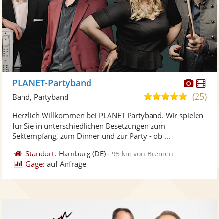
Diese
Di
PLANET-Partyband
Künst
Kü
(25)
5,0
Band, Partyband
stellt
ste
von
Herzlich Willkommen bei PLANET Partyband. Wir spielen
Fotos
Vi
5
für Sie in unterschiedlichen Besetzungen zum
bereit
ber
Sternen
Sektempfang, zum Dinner und zur Party - ob ...
Standort:
Hamburg
(DE)
-
95 km von Bremen
Gage:
auf Anfrage