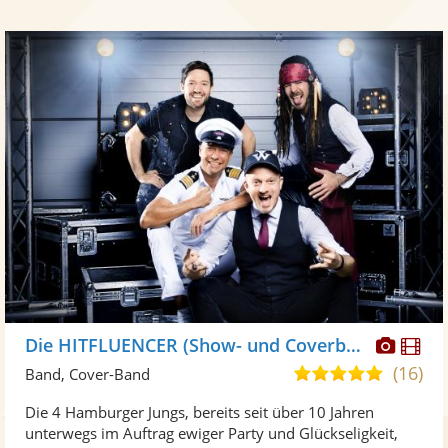
Diese
Di
Die HITFLUENCER (Show- und Coverband)
Künst
Kü
(16)
5,0
Band, Cover-Band
stellt
ste
von
Die 4 Hamburger Jungs, bereits seit über 10 Jahren
Fotos
Vi
5
unterwegs im Auftrag ewiger Party und Glückseligkeit,
bereit
ber
Sternen