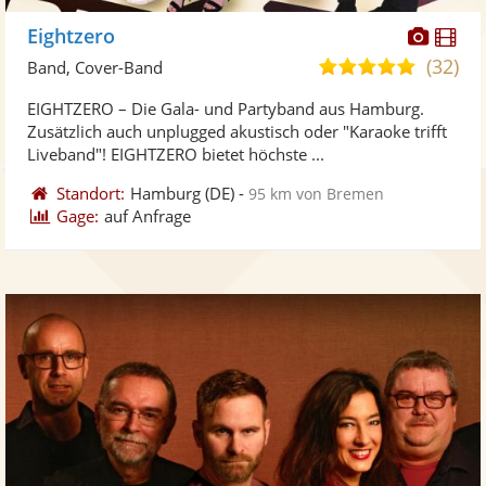
Diese
Di
Eightzero
Künst
Kü
(32)
5,0
Band, Cover-Band
stellt
ste
von
EIGHTZERO – Die Gala- und Partyband aus Hamburg.
Fotos
Vi
5
Zusätzlich auch unplugged akustisch oder "Karaoke trifft
bereit
ber
Sternen
Liveband"! EIGHTZERO bietet höchste ...
Standort:
Hamburg
(DE)
-
95 km von Bremen
Gage:
auf Anfrage