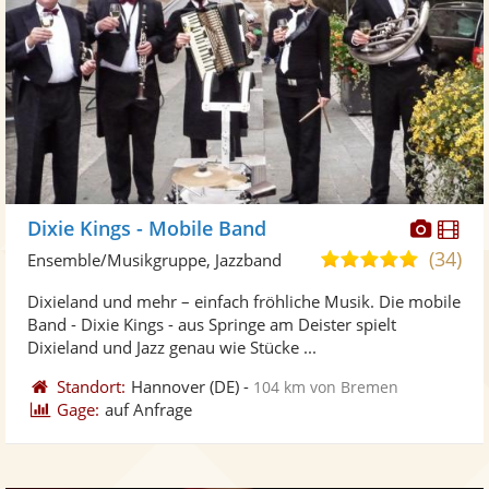
Diese
Di
Dixie Kings - Mobile Band
Künst
Kü
(34)
5,0
Ensemble/Musikgruppe, Jazzband
stellt
ste
von
Dixieland und mehr – einfach fröhliche Musik. Die mobile
Fotos
Vi
5
Band - Dixie Kings - aus Springe am Deister spielt
bereit
ber
Sternen
Dixieland und Jazz genau wie Stücke ...
Standort:
Hannover
(DE)
-
104 km von Bremen
Gage:
auf Anfrage