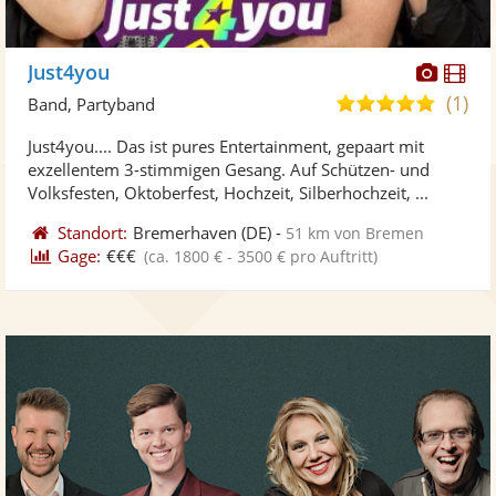
Diese
Di
Just4you
Künst
Kü
(1)
5,0
Band, Partyband
stellt
ste
von
Just4you.... Das ist pures Entertainment, gepaart mit
Fotos
Vi
5
exzellentem 3-stimmigen Gesang. Auf Schützen- und
bereit
ber
Sternen
Volksfesten, Oktoberfest, Hochzeit, Silberhochzeit, ...
Standort:
Bremerhaven
(DE)
-
51 km von Bremen
Gage:
€€€
(ca. 1800 € - 3500 € pro Auftritt)