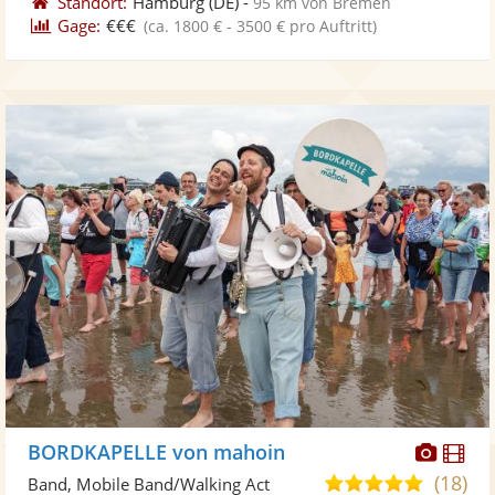
Standort:
Hamburg
(DE)
-
95 km von Bremen
Gage:
€€€
(ca. 1800 € - 3500 € pro Auftritt)
Diese
Di
BORDKAPELLE von mahoin
Künst
Kü
(18)
5,0
Band, Mobile Band/Walking Act