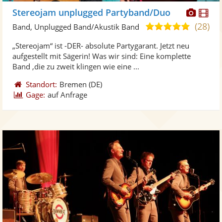
Diese
Di
Stereojam unplugged Partyband/Duo
Künst
Kü
(28)
4,9
Band, Unplugged Band/Akustik Band
stellt
ste
von
„Stereojam“ ist -DER- absolute Partygarant. Jetzt neu
Fotos
Vi
5
aufgestellt mit Sägerin! Was wir sind: Eine komplette
bereit
ber
Sternen
Band ,die zu zweit klingen wie eine ...
Standort:
Bremen
(DE)
Gage:
auf Anfrage