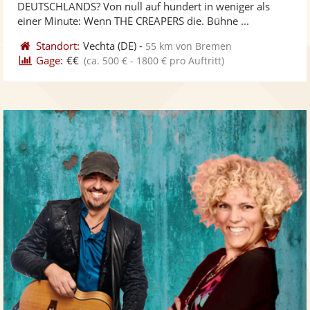
DEUTSCHLANDS? Von null auf hundert in weniger als
bereit
ber
Sternen
einer Minute: Wenn THE CREAPERS die. Bühne ...
Standort:
Vechta
(DE)
-
55 km von Bremen
Gage:
€€
(ca. 500 € - 1800 € pro Auftritt)