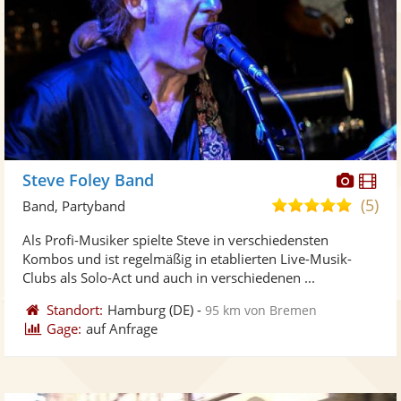
Diese
Di
Steve Foley Band
Künst
Kü
(5)
5,0
Band, Partyband
stellt
ste
von
Als Profi-Musiker spielte Steve in verschiedensten
Fotos
Vi
5
Kombos und ist regelmäßig in etablierten Live-Musik-
bereit
ber
Sternen
Clubs als Solo-Act und auch in verschiedenen ...
Standort:
Hamburg
(DE)
-
95 km von Bremen
Gage:
auf Anfrage