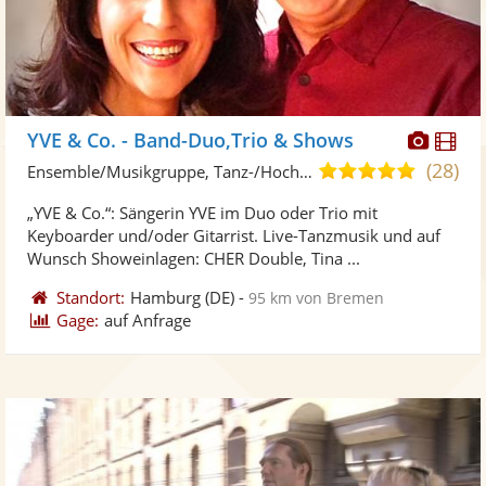
Diese
Di
YVE & Co. - Band-Duo,Trio & Shows
Künst
Kü
(28)
5,0
Ensemble/Musikgruppe, Tanz-/Hochzeitsband
stellt
ste
von
„YVE & Co.“: Sängerin YVE im Duo oder Trio mit
Fotos
Vi
5
Keyboarder und/oder Gitarrist. Live-Tanzmusik und auf
bereit
ber
Sternen
Wunsch Showeinlagen: CHER Double, Tina ...
Standort:
Hamburg
(DE)
-
95 km von Bremen
Gage:
auf Anfrage