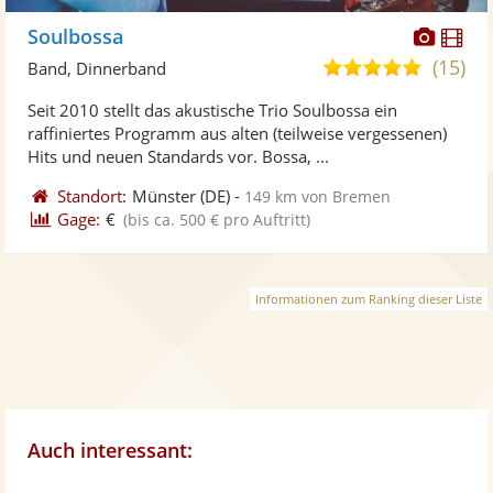
Diese
Di
Soulbossa
Künst
Kü
(15)
4,9
Band, Dinnerband
stellt
ste
von
Seit 2010 stellt das akustische Trio Soulbossa ein
Fotos
Vi
5
raffiniertes Programm aus alten (teilweise vergessenen)
bereit
ber
Sternen
Hits und neuen Standards vor. Bossa, ...
Standort:
Münster
(DE)
-
149 km von Bremen
Gage:
€
(bis ca. 500 € pro Auftritt)
Informationen zum Ranking dieser Liste
Auch interessant: