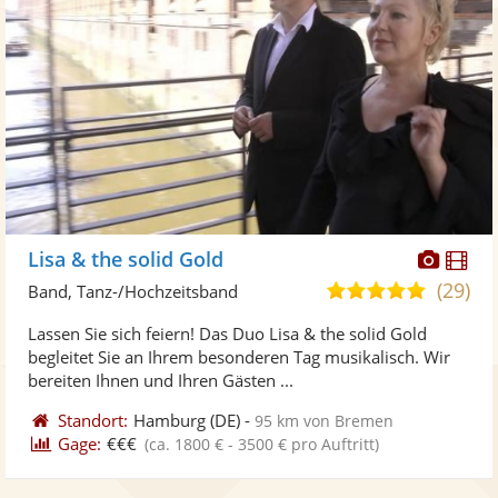
Diese
Di
Lisa & the solid Gold
Künst
Kü
(29)
5,0
Band, Tanz-/Hochzeitsband
stellt
ste
von
Lassen Sie sich feiern! Das Duo Lisa & the solid Gold
Fotos
Vi
5
begleitet Sie an Ihrem besonderen Tag musikalisch. Wir
bereit
ber
Sternen
bereiten Ihnen und Ihren Gästen ...
Standort:
Hamburg
(DE)
-
95 km von Bremen
Gage:
€€€
(ca. 1800 € - 3500 € pro Auftritt)