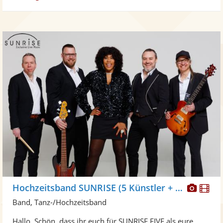
Diese
Di
Hochzeitsband SUNRISE (5 Künstler + DJ)
Künst
Kü
Band, Tanz-/Hochzeitsband
stellt
ste
Hallo. Schön, dass ihr euch für SUNRISE FIVE als eure