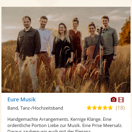
Diese
Di
Eure Musik
Künst
Kü
(18)
5,0
Band, Tanz-/Hochzeitsband
stellt
ste
von
Handgemachte Arrangements. Kernige Klänge. Eine
Fotos
Vi
5
ordentliche Portion Liebe zur Musik. Eine Prise Meersalz.
bereit
ber
Sternen
Daraus zaubern wir euch mit der Eleganz ...