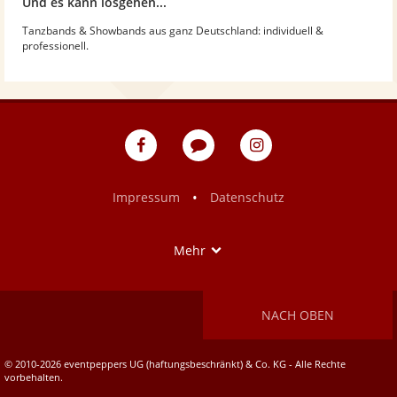
Und es kann losgehen...
Tanzbands & Showbands aus ganz Deutschland: individuell &
professionell.
eventpeppers
Blog
eventpeppers
auf
auf
Facebook
Instagram
•
Impressum
Datenschutz
Show
Mehr
NACH OBEN
© 2010-2026 eventpeppers UG (haftungsbeschränkt) & Co. KG - Alle Rechte
vorbehalten.