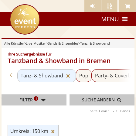
Künstler-
Künstler
Meine
eventpeppers
Login
A-
Künstle
MENU
Z
Alle Künstler
>
Live-Musiker
>
Bands & Ensembles
>
Tanz- & Showband
Ihre Suchergebnisse für
Tanzband & Showband in Bremen
Zurück zu «Bands & Ensembles»
Kategorie «Tanz- & Showba
Tanz- & Showband
Pop
Party- & Coverba
1
FILTER
SUCHE ÄNDERN
Seite 1 von 1
15 Bands
Umkreis: 150 km zurücksetzen
Umkreis: 150 km