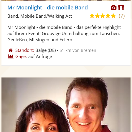
Diese
Di
Mr Moonlight - die mobile Band
Künst
Kü
(7)
5,0
Band, Mobile Band/Walking Act
stellt
ste
von
Mr Moonlight - die mobile Band - das perfekte Highlight
Fotos
Vi
5
auf Ihrem Event! Groovige Unterhaltung zum Lauschen,
bereit
ber
Sternen
Genießen, Mitsingen und Feiern. ...
Standort:
Balge
(DE)
-
51 km von Bremen
Gage:
auf Anfrage