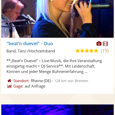
Diese
Di
"beat’n duevel" - Duo
Künst
Kü
(19)
5,0
Band, Tanz-/Hochzeitsband
stellt
ste
von
**„Beat’n Duevel“ – Live-Musik, die Ihre Veranstaltung
Fotos
Vi
5
einzigartig macht + DJ-Service**. Mit Leidenschaft,
bereit
ber
Sternen
Können und jeder Menge Bühnenerfahrung ...
Standort:
Rheine
(DE)
-
128 km von Bremen
Gage:
auf Anfrage