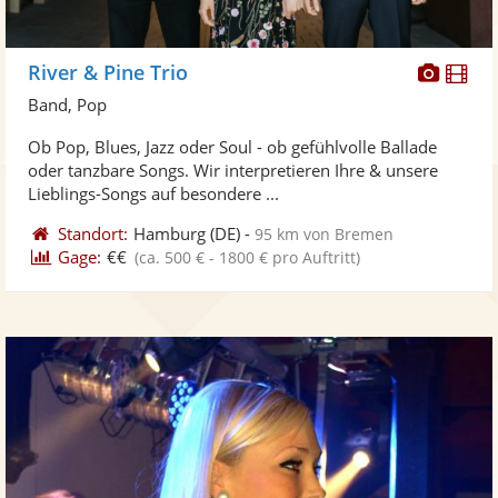
Diese
Di
River & Pine Trio
Künst
Kü
Band, Pop
stellt
ste
Ob Pop, Blues, Jazz oder Soul - ob gefühlvolle Ballade
Fotos
Vi
oder tanzbare Songs. Wir interpretieren Ihre & unsere
bereit
ber
Lieblings-Songs auf besondere ...
Standort:
Hamburg
(DE)
-
95 km von Bremen
Gage:
€€
(ca. 500 € - 1800 € pro Auftritt)