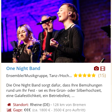
Diese
Di
One Night Band
Künst
Kü
(15)
4,9
Ensemble/Musikgruppe, Tanz-/Hochzeitsband
stellt
ste
von
Die One Night Band sorgt dafür, dass Ihre Bemühungen
Fotos
Vi
5
rund um Ihr Fest - sei es Ihre Grün- oder Silberhochzeit,
bereit
ber
Sternen
eine Galafestlichkeit, ein Betriebsfest, ...
Standort:
Rheine
(DE)
-
128 km von Bremen
Gage:
€€€
(ca. 1800 € - 3500 € pro Auftritt)