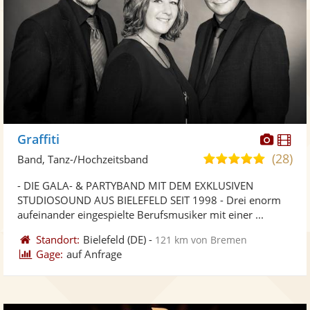
Diese
Di
Graffiti
Künst
Kü
(28)
4,9
Band, Tanz-/Hochzeitsband
stellt
ste
von
- DIE GALA- & PARTYBAND MIT DEM EXKLUSIVEN
Fotos
Vi
5
STUDIOSOUND AUS BIELEFELD SEIT 1998 - Drei enorm
bereit
ber
Sternen
aufeinander eingespielte Berufsmusiker mit einer ...
Standort:
Bielefeld
(DE)
-
121 km von Bremen
Gage:
auf Anfrage