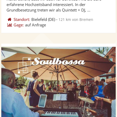
Fotos
Vi
erfahrene Hochzeitsband interessiert. In der
bereit
ber
Grundbesetzung treten wir als Quintett + DJ, ...
Standort:
Bielefeld
(DE)
-
121 km von Bremen
Gage:
auf Anfrage