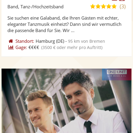
Künst
Kü
(3)
4,9
Band, Tanz-/Hochzeitsband
stellt
ste
von
Sie suchen eine Galaband, die Ihren Gästen mit echter,
Fotos
Vi
5
eleganter Tanzmusik einheizt? Dann sind wir vermutlich
bereit
ber
Sternen
die passende Band für Sie. Wir ...
Standort:
Hamburg
(DE)
-
95 km von Bremen
Gage:
€€€€
(3500 € oder mehr pro Auftritt)