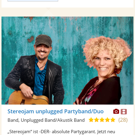
Diese
Di
Stereojam unplugged Partyband/Duo
Künst
Kü
(28)
4,9
Band, Unplugged Band/Akustik Band
stellt
ste
von
„Stereojam“ ist -DER- absolute Partygarant. Jetzt neu
Fotos
Vi
5