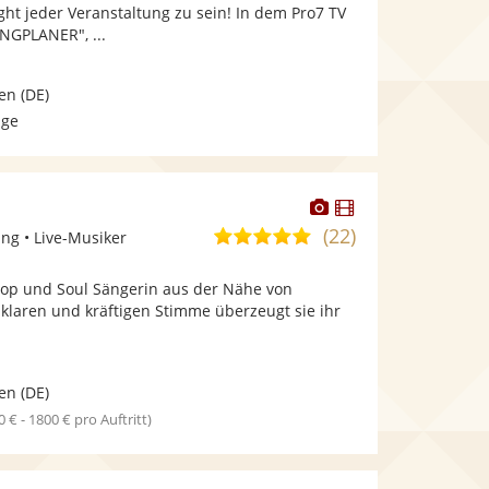
bereit.
bereit.
ght jeder Veranstaltung zu sein! In dem Pro7 TV
Sternen
NGPLANER", ...
en
(DE)
age
Dieser
Dieser
Künstler
Künstler
(22)
5,0
ng • Live-Musiker
stellt
stellt
von
Fotos
Videos
, Pop und Soul Sängerin aus der Nähe von
5
bereit.
bereit.
klaren und kräftigen Stimme überzeugt sie ihr
Sternen
.
en
(DE)
0 € - 1800 € pro Auftritt)