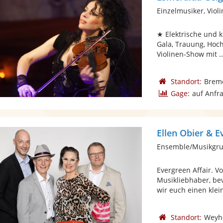
Einzelmusiker, Violi
★ Elektrische und kl
Gala, Trauung, Hoc
Violinen-Show mit ..
Standort:
Brem
Gage:
auf Anfr
Ellen Obier & E
Evergreen Affair. V
Musikliebhaber, be
wir euch einen klein
Standort:
Weyh