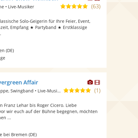
Künstler
Künstler
(63)
5,0
ne • Live-Musiker
stellt
stellt
von
Fotos
Videos
assische Solo-Geigerin für Ihre Feier, Event,
5
bereit.
bereit.
hzeit, Empfang ★ Partyband ★ Erstklassige
Sternen
.
en
(DE)
age
Dieser
Dieser
vergreen Affair
Künstler
Künstler
(1)
5,0
Ensemble/Musikgruppe, Swingband • Live-Musiker
stellt
stellt
von
Fotos
Videos
on Franz Lehar bis Roger Cicero. Liebe
5
bereit.
bereit.
vor wir euch auf der Bühne begegnen, möchten
Sternen
en ...
e bei Bremen
(DE)