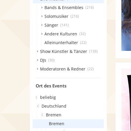
Bands & Ensembles
(216)
Solomusiker
(216)
Sänger
(141)
Andere Kulturen
(32)
Alleinunterhalter
(22)
Show Künstler & Tänzer
(139)
DJs
(30)
Moderatoren & Redner
(22)
Ort des Events
beliebig
Deutschland
Bremen
Bremen