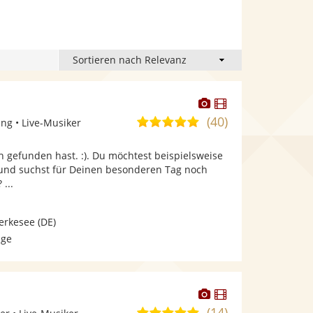
Dieser
Dieser
Künstler
Künstler
(40)
5,0
ng • Live-Musiker
stellt
stellt
von
Fotos
Videos
 gefunden hast. :). Du möchtest beispielsweise
5
bereit.
bereit.
 und suchst für Deinen besonderen Tag noch
Sternen
...
erkesee
(DE)
age
Dieser
Dieser
Künstler
Künstler
(14)
5,0