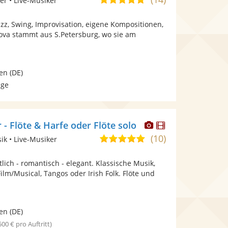
er • Live-Musiker
stellt
stellt
von
Fotos
Videos
 Jazz, Swing, Improvisation, eigene Kompositionen,
5
bereit.
bereit.
hova stammt aus S.Petersburg, wo sie am
Sternen
en
(DE)
age
Dieser
Dieser
- Flöte & Harfe oder Flöte solo
Künstler
Künstler
(10)
5,0
ik • Live-Musiker
stellt
stellt
von
Fotos
Videos
lich - romantisch - elegant. Klassische Musik,
5
bereit.
bereit.
ilm/Musical, Tangos oder Irish Folk. Flöte und
Sternen
en
(DE)
 500 € pro Auftritt)