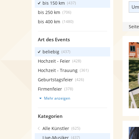
bis 150 km
(437)
Umk
bis 250 km
(706)
bis 400 km
(1480)
Seite
Art des Events
beliebig
(437)
Hochzeit - Feier
(428)
Hochzeit - Trauung
(361)
Geburtstagsfeier
(426)
Firmenfeier
(378)
Mehr anzeigen
Kategorien
Alle Künstler
(625)
Live-Musiker
(437)