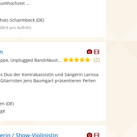
umhochzeit ...
holz-Scharmbeck
(DE)
 500 € pro Auftritt)
Dieser
Dieser
n
Künstler
Künstler
(2)
5,0
Ensemble/Musikgruppe, Unplugged Band/Akustik Band • Live-Musiker
stellt
stellt
von
Fotos
Videos
 Duo der Kontrabassistin und Sängerin Larissa
5
bereit.
bereit.
tarristen Jens Baumgart präsentieren Perlen
Sternen
en
(DE)
age
Dieser
Dieser
rin / Show-Violinistin