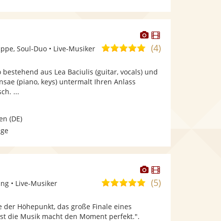
Dieser
Dieser
Künstler
Künstler
(4)
5,0
pe, Soul-Duo • Live-Musiker
stellt
stellt
von
Fotos
Videos
bestehend aus Lea Baciulis (guitar, vocals) und
5
bereit.
bereit.
sae (piano, keys) untermalt Ihren Anlass
Sternen
h. ...
en
(DE)
age
Dieser
Dieser
Künstler
Künstler
(5)
5,0
ng • Live-Musiker
stellt
stellt
von
Fotos
Videos
ie der Höhepunkt, das große Finale eines
5
bereit.
bereit.
rst die Musik macht den Moment perfekt.".
Sternen