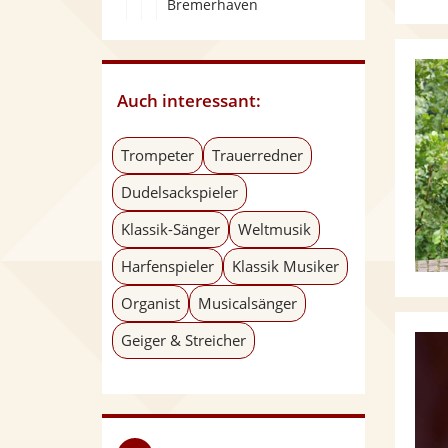
Bremerhaven
Auch interessant:
Trompeter
Trauerredner
Dudelsackspieler
Klassik-Sänger
Weltmusik
Harfenspieler
Klassik Musiker
Organist
Musicalsänger
Geiger & Streicher