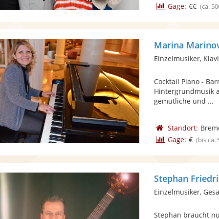
Gage:
€€
(ca. 50
Marina Marino
Einzelmusiker, Klavi
Cocktail Piano - Bar
Hintergrundmusik am
gemütliche und ...
Standort:
Brem
Gage:
€
(bis ca.
Stephan Friedr
Einzelmusiker, Gesa
Stephan braucht nu