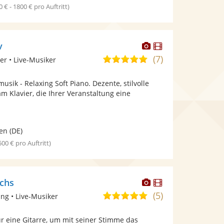
0 € - 1800 € pro Auftritt)
Dieser
Dieser
v
Künstler
Künstler
(7)
5,0
er • Live-Musiker
stellt
stellt
von
Fotos
Videos
musik - Relaxing Soft Piano. Dezente, stilvolle
5
bereit.
bereit.
 Klavier, die Ihrer Veranstaltung eine
Sternen
en
(DE)
 500 € pro Auftritt)
Dieser
Dieser
ichs
Künstler
Künstler
(5)
5,0
ng • Live-Musiker
stellt
stellt
von
Fotos
Videos
r eine Gitarre, um mit seiner Stimme das
5