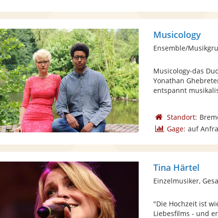
Musicology
Ensemble/Musikgrup
Musicology-das Duo 
Yonathan Ghebreten
entspannt musikalisc
Standort:
Brem
Gage:
auf Anfr
Tina Härtel
Einzelmusiker, Gesa
"Die Hochzeit ist w
Liebesfilms - und e