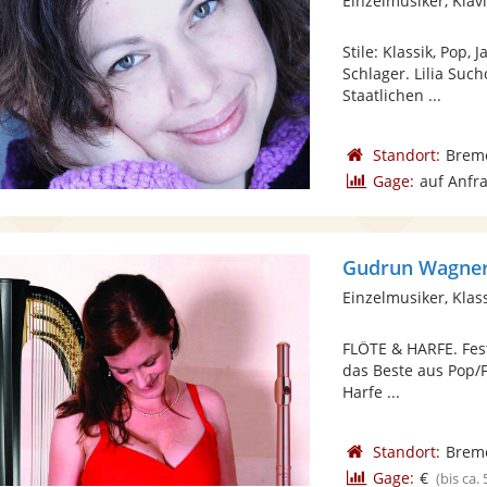
Einzelmusiker, Klavi
Stile: Klassik, Pop,
Schlager. Lilia Suc
Staatlichen ...
Standort:
Brem
Gage:
auf Anfr
Gudrun Wagner 
Einzelmusiker, Klass
FLÖTE & HARFE. Fest
das Beste aus Pop/F
Harfe ...
Standort:
Brem
Gage:
€
(bis ca.