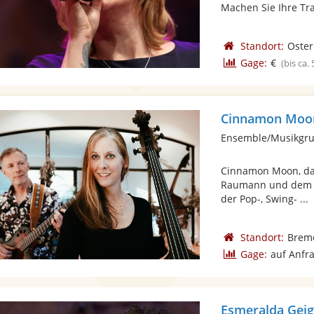
Machen Sie Ihre Tra
Standort:
Oster
Gage:
€
(bis ca.
Cinnamon Moo
Cinnamon Moon, das
Raumann und dem Gi
der Pop-, Swing- ...
Standort:
Brem
Gage:
auf Anfr
Esmeralda Geige