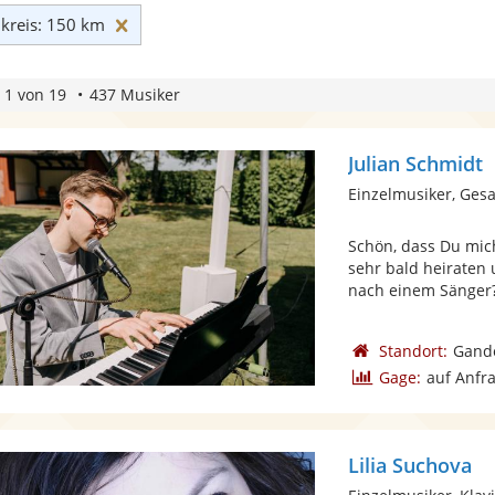
Umkreis: 150 km zurücksetzen
reis: 150 km
 1 von 19
437 Musiker
Julian Schmidt
Einzelmusiker, Gesa
Schön, dass Du mich
sehr bald heiraten
nach einem Sänger? 
Standort:
Gand
Gage:
auf Anfr
Lilia Suchova