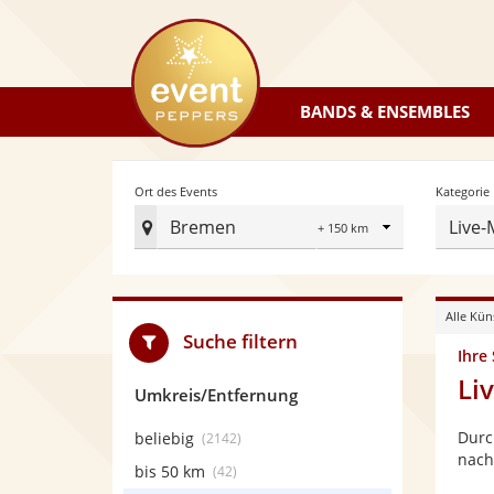
eventpeppers
BANDS & ENSEMBLES
Radius
Ort des Events
Kategorie
Bremen
Live-
Ort
des
Events
Alle Kün
festlegen
Suche filtern
Ihre
Li
Umkreis/Entfernung
Durc
beliebig
(2142)
nach
bis 50 km
(42)