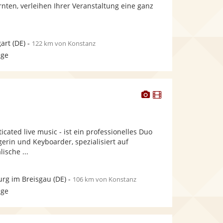
bereit.
nten, verleihen Ihrer Veranstaltung eine ganz
Sternen
gart
(DE)
-
122 km von Konstanz
age
Dieser
Dieser
Künstler
Künstler
stellt
stellt
Fotos
Videos
icated live music - ist ein professionelles Duo
bereit.
bereit.
erin und Keyboarder, spezialisiert auf
ische ...
urg im Breisgau
(DE)
-
106 km von Konstanz
age