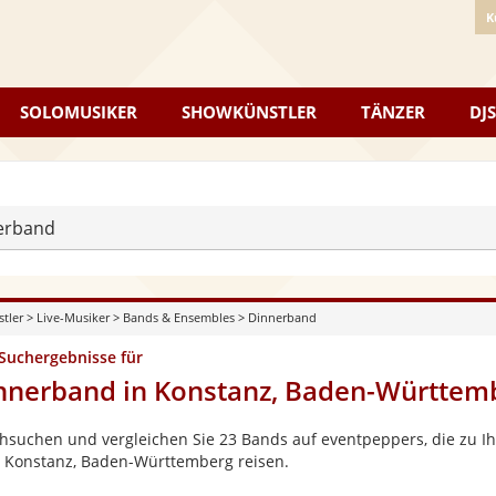
K
SOLOMUSIKER
SHOWKÜNSTLER
TÄNZER
DJS
erband
stler
>
Live-Musiker
>
Bands & Ensembles
>
Dinnerband
 Suchergebnisse für
nnerband in Konstanz, Baden-Württem
hsuchen und vergleichen Sie 23 Bands auf eventpeppers, die zu Ih
 Konstanz, Baden-Württemberg reisen.