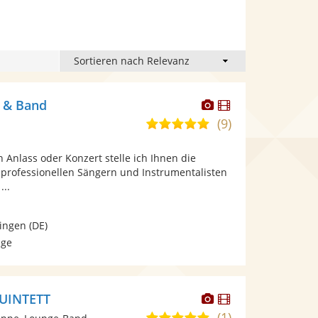
Dieser
Dieser
l & Band
Künstler
Künstler
(9)
5,0
stellt
stellt
von
Fotos
Videos
n Anlass oder Konzert stelle ich Ihnen die
5
bereit.
bereit.
professionellen Sängern und Instrumentalisten
Sternen
...
ingen
(DE)
age
Dieser
Dieser
QUINTETT
Künstler
Künstler
(1)
5,0