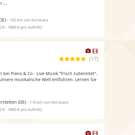
 ...
DE)
-
102 km von Konstanz
0 € - 1800 € pro Auftritt)
Dieser
Dieser
Künstler
Künstler
(17)
5,0
stellt
stellt
von
Fotos
Videos
 bei Piano & Co - Live-Musik "frisch zubereitet".
5
bereit.
bereit.
in unsere musikalische Welt entführen. Lernen Sie
Sternen
rstetten
(DE)
-
110 km von Konstanz
0 € - 1800 € pro Auftritt)
Dieser
Dieser