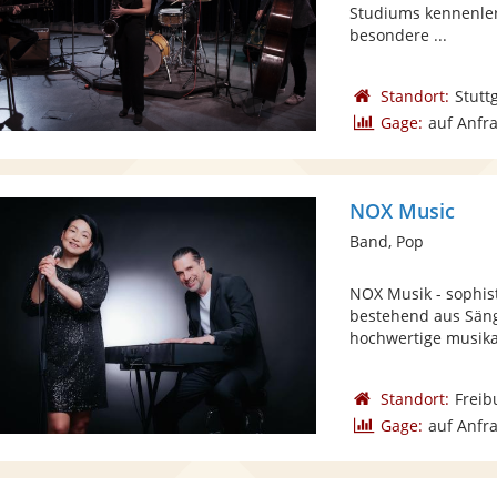
Studiums kennenler
besondere ...
Standort:
Stutt
Gage:
auf Anfr
NOX Music
Band, Pop
NOX Musik - sophist
bestehend aus Säng
hochwertige musikal
Standort:
Freib
Gage:
auf Anfr