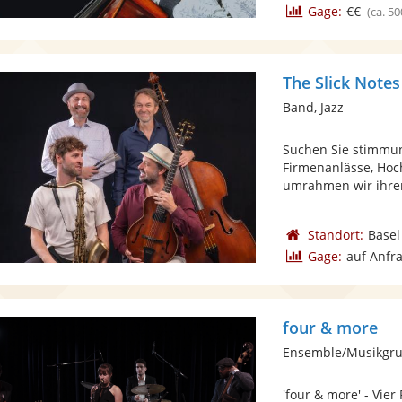
Gage:
€€
(ca. 50
The Slick Notes
Band, Jazz
Suchen Sie stimmun
Firmenanlässe, Hoch
umrahmen wir ihren
Standort:
Basel
Gage:
auf Anfr
four & more
Ensemble/Musikgru
'four & more' - Vie