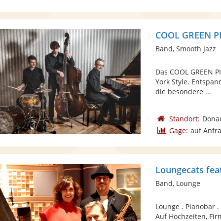
COOL GREEN P
Band, Smooth Jazz
Das COOL GREEN PIA
York Style. Entspann
die besondere ...
Standort:
Dona
Gage:
auf Anfr
Loungecats fea
Band, Lounge
Lounge . Pianobar . 
Auf Hochzeiten, Fir