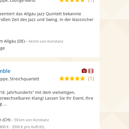
ppe, Lounge-Band
stellt
stellt
von
Fotos
Videos
äsentiert das Allgäu Jazz Quintett bekannte
5
bereit.
bereit.
oßen Zeit des Jazz und Swing. In der klassischer
Sternen
im Allgäu
(DE)
-
64 km von Konstanz
age
Dieser
Dieser
mble
Künstler
Künstler
(1)
5,0
pe, Streichquartett
stellt
stellt
von
Fotos
Videos
18. Jahrhunderts“ mit dem vielseitigen,
5
bereit.
bereit.
erwechselbaren Klang! Lassen Sie Ihr Event, Ihre
Sternen
 ...
h
(CH)
-
59 km von Konstanz
1800 € - 3500 € pro Auftritt)