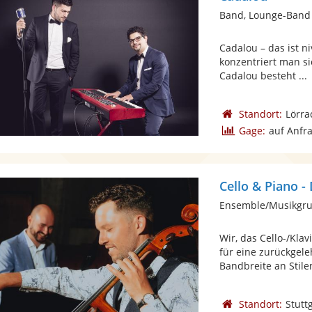
Band, Lounge-Band
Cadalou – das ist n
konzentriert man s
Cadalou besteht ...
Standort:
Lörra
Gage:
auf Anfr
Cello & Piano -
Wir, das Cello-/Kla
für eine zurückgel
Bandbreite an Stilen
Standort:
Stutt