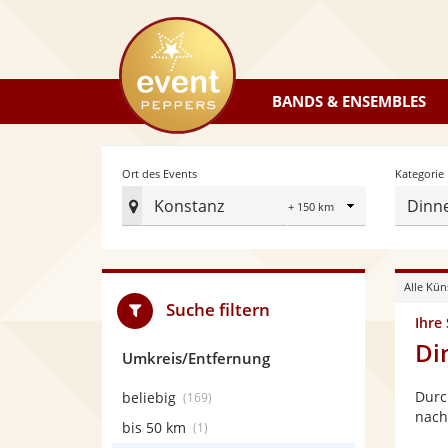
eventpeppers
BANDS & ENSEMBLES
Radius
Ort des Events
Kategorie
Konstanz
Dinn
Ort
des
Events
Alle Kün
festlegen
Suche filtern
Ihre
Di
Umkreis/Entfernung
Durc
beliebig
(169)
nach
bis 50 km
(1)