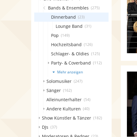
Bands & Ensembles
(275)
Dinnerband
(23)
Lounge Band
(31)
Pop
(149)
Hochzeitsband
(126)
Schlager- & Oldies
(125)
Party- & Coverband
(112)
Mehr anzeigen
Solomusiker
(247)
Sänger
(162)
Alleinunterhalter
(54)
Andere Kulturen
(40)
Show Künstler & Tänzer
(182)
DJs
(37)
Moderatoren & Redner
(23)