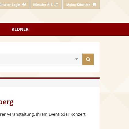
ünstler-Login
Künstler A-Z
Meine Künstler
REDNER
Künstler
finden
berg
rer Veranstaltung, Ihrem Event oder Konzert