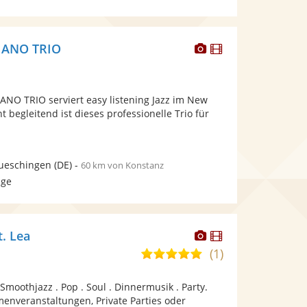
Dieser
Dieser
IANO TRIO
Künstler
Künstler
stellt
stellt
Fotos
Videos
NO TRIO serviert easy listening Jazz im New
bereit.
bereit.
t begleitend ist dieses professionelle Trio für
ueschingen
(DE)
-
60 km von Konstanz
age
Dieser
Dieser
t. Lea
Künstler
Künstler
(1)
5,0
stellt
stellt
von
Fotos
Videos
Smoothjazz . Pop . Soul . Dinnermusik . Party.
5
bereit.
bereit.
menveranstaltungen, Private Parties oder
Sternen