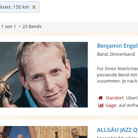
Umkreis: 150 km zurücksetzen
reis: 150 km
 1 von 1
23 Bands
Benjamin Enge
Band, Dinnerband
Für Ihren feierliche
passende Band mit 
zusammen. Je nach 
Standort:
Überl
Gage:
auf Anfr
ALLGÄU JAZZ 