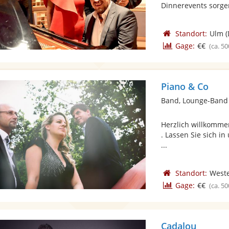
Dinnerevents sorgen
Standort:
Ulm
(
Gage:
€€
(ca. 50
Piano & Co
Band, Lounge-Band
Herzlich willkommen
​. ​Lassen Sie sich 
...
Standort:
Weste
Gage:
€€
(ca. 50
Cadalou