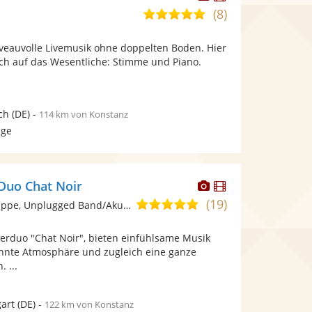
Künstler
Künstler
(8)
5,0
stellt
stellt
von
Fotos
Videos
iveauvolle Livemusik ohne doppelten Boden. Hier
5
bereit.
bereit.
ich auf das Wesentliche: Stimme und Piano.
Sternen
ch
(DE)
-
114 km von Konstanz
age
Dieser
Dieser
 Duo Chat Noir
Künstler
Künstler
(19)
5,0
Ensemble/Musikgruppe, Unplugged Band/Akustik Band
stellt
stellt
von
Fotos
Videos
vierduo "Chat Noir", bieten einfühlsame Musik
5
bereit.
bereit.
ehnte Atmosphäre und zugleich eine ganze
Sternen
. ...
gart
(DE)
-
122 km von Konstanz