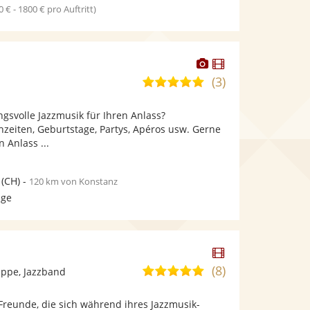
0 € - 1800 € pro Auftritt)
Dieser
Dieser
Künstler
Künstler
(3)
5,0
stellt
stellt
von
Fotos
Videos
gsvolle Jazzmusik für Ihren Anlass?
5
bereit.
bereit.
zeiten, Geburtstage, Partys, Apéros usw. Gerne
Sternen
 Anlass ...
(CH)
-
120 km von Konstanz
age
Dieser
Künstler
(8)
5,0
ppe, Jazzband
stellt
von
Videos
r Freunde, die sich während ihres Jazzmusik-
5