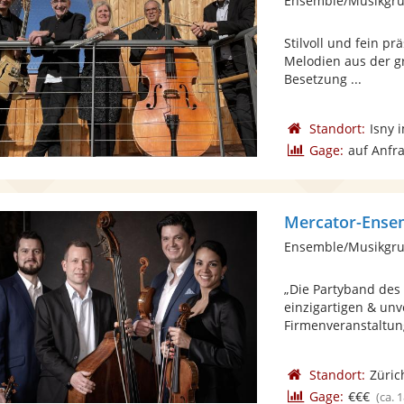
Ensemble/Musikgru
Stilvoll und fein pr
Melodien aus der gr
Besetzung ...
Standort:
Isny 
Gage:
auf Anfr
Mercator-Ense
Ensemble/Musikgrup
„Die Partyband des 
einzigartigen & unv
Firmenveranstaltung
Standort:
Züric
Gage:
€€€
(ca. 