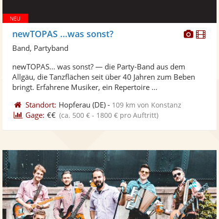
Diese
Di
newTOPAS ...was sonst?
Künst
Kü
Band, Partyband
stellt
ste
newTOPAS... was sonst? — die Party-Band aus dem
Fotos
Vi
Allgäu, die Tanzflächen seit über 40 Jahren zum Beben
bereit
ber
bringt. Erfahrene Musiker, ein Repertoire ...
Standort:
Hopferau
(DE)
-
109 km von Konstanz
Gage:
€€
(ca. 500 € - 1800 € pro Auftritt)