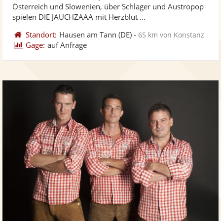
Österreich und Slowenien, über Schlager und Austropop
bereit
ber
spielen DIE JAUCHZAAA mit Herzblut ...
Standort:
Hausen am Tann
(DE)
-
65 km von Konstanz
Gage:
auf Anfrage