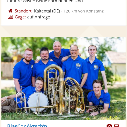
für Ihre Gäste! Beide Formationen sind ...
Standort:
Kaltental
(DE)
-
120 km von Konstanz
Gage:
auf Anfrage
Diese
Di
BlasConÄktsch‘n