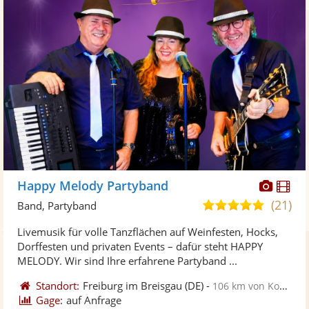
Diese
Di
Happy Melody Partyband
Künst
Kü
(21)
4,9
Band, Partyband
stellt
ste
von
Livemusik für volle Tanzflächen auf Weinfesten, Hocks,
Fotos
Vi
5
Dorffesten und privaten Events – dafür steht HAPPY
bereit
ber
Sternen
MELODY. Wir sind Ihre erfahrene Partyband ...
Standort:
Freiburg im Breisgau
(DE)
-
106 km von Konstanz
Gage:
auf Anfrage