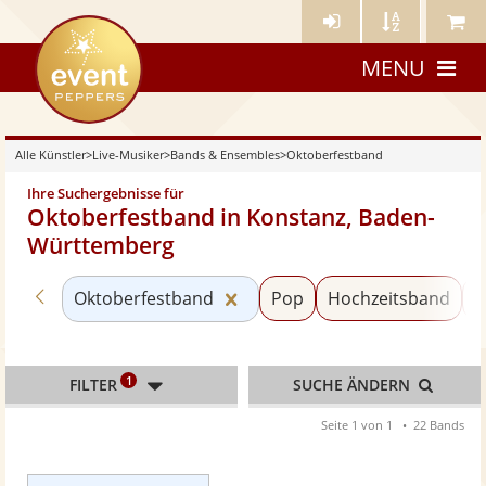
Künstler-
Künstler
Meine
eventpeppers
Login
A-
Künstle
MENU
Z
Alle Künstler
>
Live-Musiker
>
Bands & Ensembles
>
Oktoberfestband
Ihre Suchergebnisse für
Oktoberfestband in Konstanz, Baden-
Württemberg
Zurück zu «Bands & Ensembles»
Kategorie «Oktoberfestband»
Oktoberfestband
Pop
Hochzeitsband
S
1
FILTER
SUCHE ÄNDERN
Seite 1 von 1
22 Bands