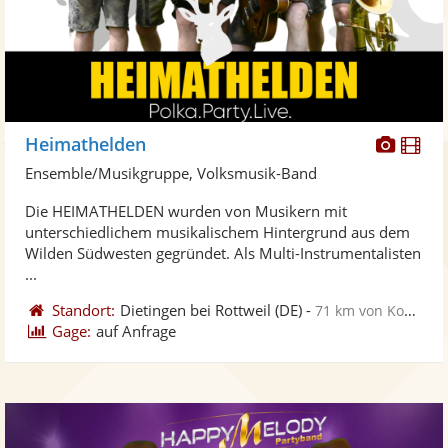
Diese
Di
Heimathelden
Künst
Kü
Ensemble/Musikgruppe, Volksmusik-Band
stellt
ste
Die HEIMATHELDEN wurden von Musikern mit
Fotos
Vi
unterschiedlichem musikalischem Hintergrund aus dem
bereit
ber
Wilden Südwesten gegründet. Als Multi-Instrumentalisten
...
Standort:
Dietingen bei Rottweil
(DE)
-
71 km von Konstanz
Gage:
auf Anfrage