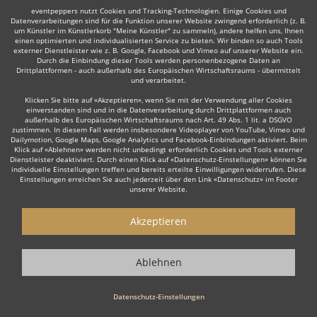
Bands und können dann individuell Preise und Zahlungsmodalitäten
eventpeppers nutzt Cookies und Tracking-Technologien. Einige Cookies und
aushandeln.
Datenverarbeitungen sind für die Funktion unserer Website zwingend erforderlich (z. B.
um Künstler im Künstlerkorb "Meine Künstler" zu sammeln), andere helfen uns, Ihnen
einen optimierten und individualisierten Service zu bieten. Wir binden so auch Tools
externer Dienstleister wie z. B. Google, Facebook und Vimeo auf unserer Website ein.
Professionell, mit Bewertungen
Durch die Einbindung dieser Tools werden personenbezogene Daten an
Drittplattformen - auch außerhalb des Europäischen Wirtschaftsraums - übermittelt
Die Musiker werden auf der Plattform professionell präsentiert -
und verarbeitet.
Bewertungen und Erfahrungen anderer Nutzer inklusive. Wenn Sie
Klicken Sie bitte auf «Akzeptieren», wenn Sie mit der Verwendung aller Cookies
Musiker - also insbesondere eine Oktoberfestband - für Ihre
einverstanden sind und in die Datenverarbeitung durch Drittplattformen auch
Veranstaltung über eventpeppers anfragen, haben Sie die Möglichkeit
außerhalb des Europäischen Wirtschaftsraums nach Art. 49 Abs. 1 lit. a DSGVO
nach Ihrer Veranstaltung selbst eine Bewertung abzugeben und helfen
zustimmen. In diesem Fall werden insbesondere Videoplayer von YouTube, Vimeo und
damit anderen Nutzern gute Musiker zu finden.
Dailymotion, Google Maps, Google Analytics und Facebook-Einbindungen aktiviert. Beim
Klick auf «Ablehnen» werden nicht unbedingt erforderlich Cookies und Tools externer
Dienstleister deaktiviert. Durch einen Klick auf «Datenschutz-Einstellungen» können Sie
Bands für jeden Anlaß
individuelle Einstellungen treffen und bereits erteilte Einwilligungen widerrufen. Diese
Einstellungen erreichen Sie auch jederzeit über den Link «Datenschutz» im Footer
unserer Website.
Egal ob Hochzeit, Firmenfeier, Party, Weihnachtsfeier oder
Betriebsfeier - feiern Sie mit Stil und buchen Sie Ihre individuelle Live-
Musik mit eventpeppers.
Akzeptieren
Und es kann losgehen...
Ablehnen
Oktoberfestbands aus ganz Deutschland: individuell & professionell.
Datenschutz-Einstellungen