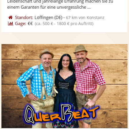
Leidenschaft und jahrelange Erfahrung machen sie zu
bereit
ber
einem Garanten für eine unvergessliche ...
Standort:
Löffingen
(DE)
-
67 km von Konstanz
Gage:
€€
(ca. 500 € - 1800 € pro Auftritt)