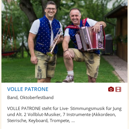
Diese
Di
VOLLE PATRONE
Künst
Kü
Band, Oktoberfestband
stellt
ste
VOLLE PATRONE steht für Live- Stimmungsmusik für Jung
Fotos
Vi
und Alt. 2 Vollblut-Musiker, 7 Instrumente (Akkordeon,
bereit
ber
Steirische, Keyboard, Trompete, ...