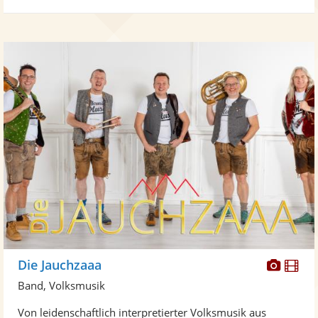
Diese
Di
Die Jauchzaaa
Künst
Kü
Band, Volksmusik
stellt
ste
Von leidenschaftlich interpretierter Volksmusik aus
Fotos
Vi