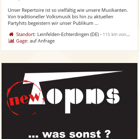
stellt
ste
Unser Repertoire ist so vielfältig wie unsere Musikanten.
Fotos
Vi
Von traditioneller Volksmusik bis hin zu aktuellen
bereit
ber
Partyhits begeistern wir unser Publikum ...
Standort:
Leinfelden-Echterdingen
(DE)
-
115 km von Konstanz
Gage:
auf Anfrage