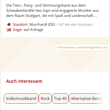
stellt
ste
von
Die Tanz-, Party- und Stimmungsband aus dem
Fotos
Vi
5
Schwabenländle! two tops sind engagierte Musiker aus
bereit
ber
Sternen
dem Raum Stuttgart, die mit Spaß und Leidenschaft ...
Standort:
Murrhardt
(DE)
-
147 km von Konstanz
Gage:
auf Anfrage
Informationen zum Ranking dieser Liste
Auch interessant:
Volksmusikband
Rock
Top 40
Alternative Band
Sc