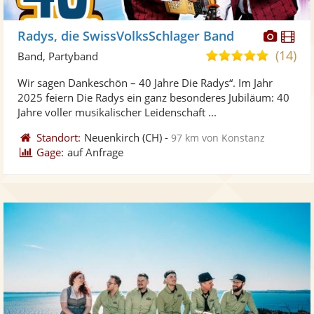
Diese
Di
Radys, die SwissVolksSchlager Band
Künst
Kü
(14)
4,9
Band, Partyband
stellt
ste
von
Wir sagen Dankeschön – 40 Jahre Die Radys“. Im Jahr
Fotos
Vi
5
2025 feiern Die Radys ein ganz besonderes Jubiläum: 40
bereit
ber
Sternen
Jahre voller musikalischer Leidenschaft ...
Standort:
Neuenkirch
(CH)
-
97 km von Konstanz
Gage:
auf Anfrage