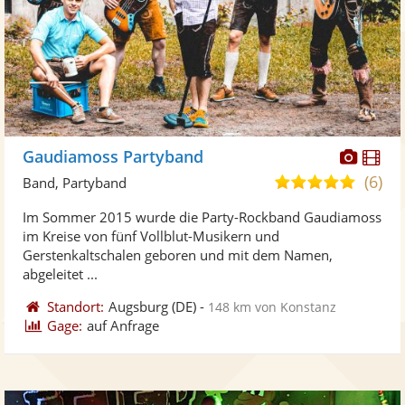
Diese
Di
Gaudiamoss Partyband
Künst
Kü
(6)
4,9
Band, Partyband
stellt
ste
von
Im Sommer 2015 wurde die Party-Rockband Gaudiamoss
Fotos
Vi
5
im Kreise von fünf Vollblut-Musikern und
bereit
ber
Sternen
Gerstenkaltschalen geboren und mit dem Namen,
abgeleitet ...
Standort:
Augsburg
(DE)
-
148 km von Konstanz
Gage:
auf Anfrage