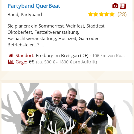
Diese
Di
Partyband QuerBeat
Künst
Kü
(28)
4,9
Band, Partyband
stellt
ste
von
Sie planen: ein Sommerfest, Weinfest, Stadtfest,
Fotos
Vi
5
Oktoberfest, Festzeltveranstaltung,
bereit
ber
Sternen
Fasnachtsveranstaltung, Hochzeit, Gala oder
Betriebsfeier...? ...
Standort:
Freiburg im Breisgau
(DE)
-
106 km von Konstanz
Gage:
€€
(ca. 500 € - 1800 € pro Auftritt)