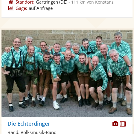
Standort:
Gärtringen
(DE)
-
111 km von Konstanz
Gage:
auf Anfrage
Diese
Di
Die Echterdinger
Künst
Kü
Band, Volksmusik-Band