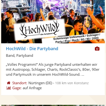
Di
HochWild - Die Partyband
Kü
Band, Partyband
ste
„Volles Programm!“ Als junge Partyband unterhalten wir
Fo
mit Austropop, Schlager, Charts, RockClassic‘s, 80er, 90er
ber
und Partymusik in unserem HochWild-Sound. ...
Standort:
Nürtingen
(DE)
-
108 km von Konstanz
Gage:
auf Anfrage