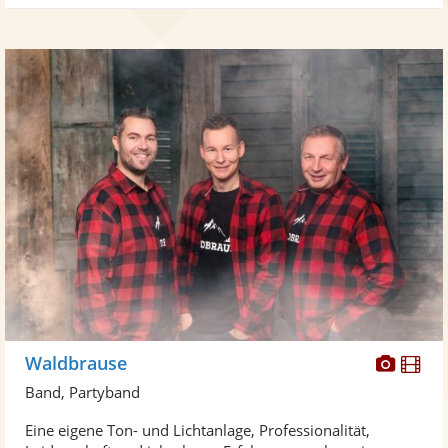
Diese
Di
Waldbrause
Künst
Kü
Band, Partyband
stellt
ste
Eine eigene Ton- und Lichtanlage, Professionalität,
Fotos
Vi