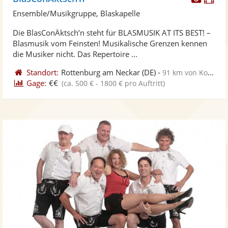
Künst
Kü
Ensemble/Musikgruppe, Blaskapelle
stellt
ste
Die BlasConÄktsch’n steht für BLASMUSIK AT ITS BEST! –
Fotos
Vi
Blasmusik vom Feinsten! Musikalische Grenzen kennen
bereit
ber
die Musiker nicht. Das Repertoire ...
Standort:
Rottenburg am Neckar
(DE)
-
91 km von Konstanz
Gage:
€€
(ca. 500 € - 1800 € pro Auftritt)