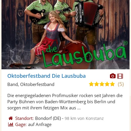
Diese
Di
Oktoberfestband Die Lausbuba
Künst
Kü
(5)
4,9
Band, Oktoberfestband
stellt
ste
von
Die energiegeladenen Profimusiker rocken seit Jahren die
Fotos
Vi
5
Party Bühnen von Baden-Württemberg bis Berlin und
bereit
ber
Sternen
sorgen mit ihrem fetzigen Mix aus ...
Standort:
Bondorf
(DE)
-
98 km von Konstanz
Gage:
auf Anfrage