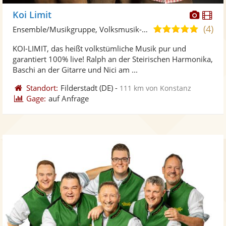
Diese
Di
Koi Limit
Künst
Kü
(4)
5,0
Ensemble/Musikgruppe, Volksmusik-Band
stellt
ste
von
KOI-LIMIT, das heißt volkstümliche Musik pur und
Fotos
Vi
5
garantiert 100% live! Ralph an der Steirischen Harmonika,
bereit
ber
Sternen
Baschi an der Gitarre und Nici am ...
Standort:
Filderstadt
(DE)
-
111 km von Konstanz
Gage:
auf Anfrage