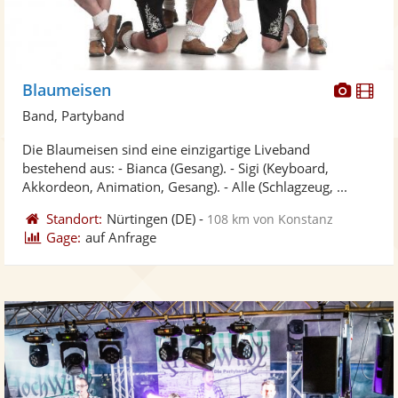
Diese
Di
Blaumeisen
Künst
Kü
Band, Partyband
stellt
ste
Die Blaumeisen sind eine einzigartige Liveband
Fotos
Vi
bestehend aus: - Bianca (Gesang). - Sigi (Keyboard,
bereit
ber
Akkordeon, Animation, Gesang). - Alle (Schlagzeug, ...
Standort:
Nürtingen
(DE)
-
108 km von Konstanz
Gage:
auf Anfrage