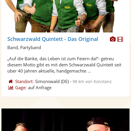
Diese
Di
Schwarzwald Quintett - Das Original
Künst
Kü
Band, Partyband
stellt
ste
„Auf die Bänke, das Leben ist zum Feiern da!“- getreu
Fotos
Vi
diesem Motto gibt es mit dem Schwarzwald Quintett seit
bereit
ber
über 40 Jahren aktuelle, handgemachte ...
Standort:
Simonswald
(DE)
-
98 km von Konstanz
Gage:
auf Anfrage