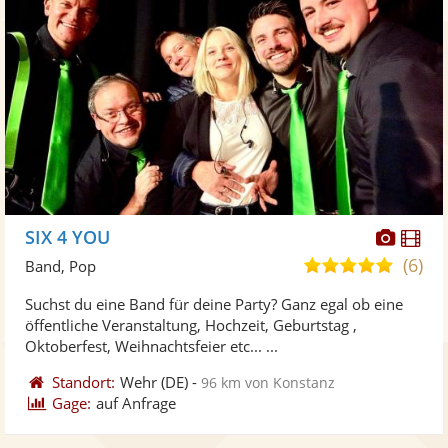
Diese
Di
SIX 4 YOU
Künst
Kü
(6)
5,0
Band, Pop
stellt
ste
von
Suchst du eine Band für deine Party? Ganz egal ob eine
Fotos
Vi
5
öffentliche Veranstaltung, Hochzeit, Geburtstag ,
bereit
ber
Sternen
Oktoberfest, Weihnachtsfeier etc... ...
Standort:
Wehr
(DE)
-
96 km von Konstanz
Gage:
auf Anfrage