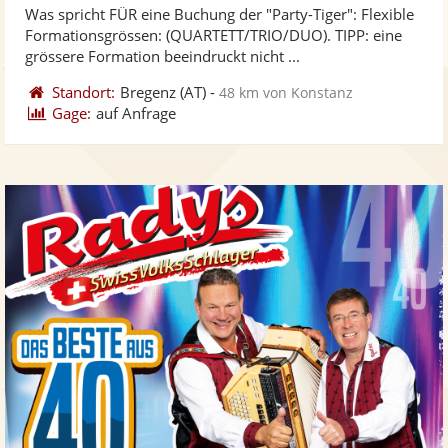
Was spricht FÜR eine Buchung der "Party-Tiger": Flexible
Fotos
Vi
5
Formationsgrössen: (QUARTETT/TRIO/DUO). TIPP: eine
bereit
ber
Sternen
grössere Formation beeindruckt nicht ...
Standort:
Bregenz
(AT)
-
48 km von Konstanz
Gage:
auf Anfrage