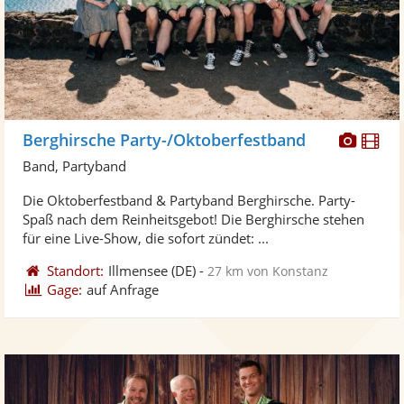
Diese
Di
Berghirsche Party-/Oktoberfestband
Künst
Kü
Band, Partyband
stellt
ste
Die Oktoberfestband & Partyband Berghirsche. Party-
Fotos
Vi
Spaß nach dem Reinheitsgebot! Die Berghirsche stehen
bereit
ber
für eine Live-Show, die sofort zündet: ...
Standort:
Illmensee
(DE)
-
27 km von Konstanz
Gage:
auf Anfrage