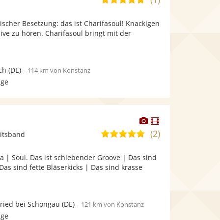
stellt
stellt
von
Fotos
Videos
sischer Besetzung: das ist Charifasoul! Knackigen
5
bereit.
bereit.
live zu hören. Charifasoul bringt mit der
Sternen
ch
(DE)
-
114 km von Konstanz
age
Dieser
Dieser
Künstler
Künstler
(2)
5,0
itsband
stellt
stellt
von
Fotos
Videos
a | Soul. Das ist schiebender Groove | Das sind
5
bereit.
bereit.
Das sind fette Bläserkicks | Das sind krasse
Sternen
ried bei Schongau
(DE)
-
121 km von Konstanz
age