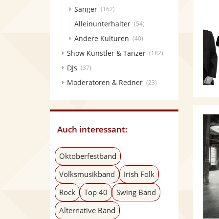
Sänger
(162)
Alleinunterhalter
(54)
Andere Kulturen
(40)
Show Künstler & Tänzer
(182)
DJs
(37)
Moderatoren & Redner
(23)
Auch interessant:
Oktoberfestband
Volksmusikband
Irish Folk
Rock
Top 40
Swing Band
Alternative Band