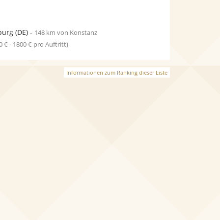
burg
(DE)
-
148 km von Konstanz
0 € - 1800 € pro Auftritt)
Informationen zum Ranking dieser Liste