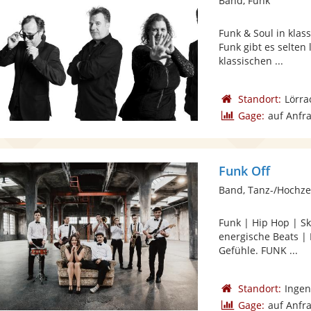
Band, Funk
Funk & Soul in klas
Funk gibt es selten 
klassischen ...
Standort:
Lörra
Gage:
auf Anfr
Funk Off
Band, Tanz-/Hochze
Funk | Hip Hop | Sk
energische Beats | 
Gefühle. FUNK ...
Standort:
Ingen
Gage:
auf Anfr