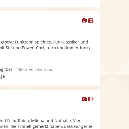
Dieser
Dieser
Künstler
Künstler
stellt
stellt
Fotos
Videos
g groovt: Funkzahn spielt es. Funkklassiker und
bereit.
bereit.
mit Stil und Power. Cool, retro und immer funky.
ng
(DE)
-
146 km von Konstanz
age
Dieser
Dieser
Künstler
Künstler
stellt
stellt
Fotos
Videos
ind Felix, Robin, Milena und Nathalie. Vier
bereit.
bereit.
nnen, die schnell gemerkt haben, dass wir gerne