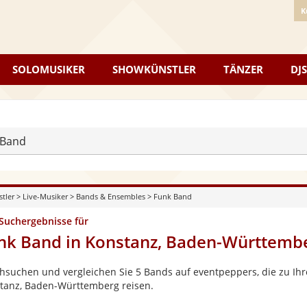
K
SOLOMUSIKER
SHOWKÜNSTLER
TÄNZER
DJS
 Band
stler
>
Live-Musiker
>
Bands & Ensembles
>
Funk Band
 Suchergebnisse für
nk Band in Konstanz, Baden-Württemb
hsuchen und vergleichen Sie 5 Bands auf eventpeppers, die zu Ihr
tanz, Baden-Württemberg reisen.