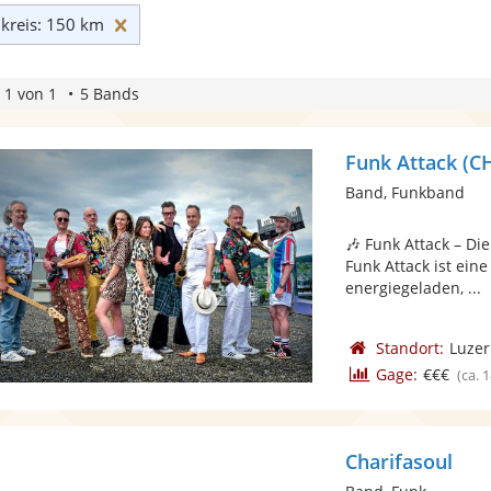
Umkreis: 150 km zurücksetzen
reis: 150 km
 1 von 1
5 Bands
Funk Attack (C
Band, Funkband
🎶 Funk Attack – Di
Funk Attack ist ein
energiegeladen, ...
Standort:
Luze
Gage:
€€€
(ca. 
Charifasoul