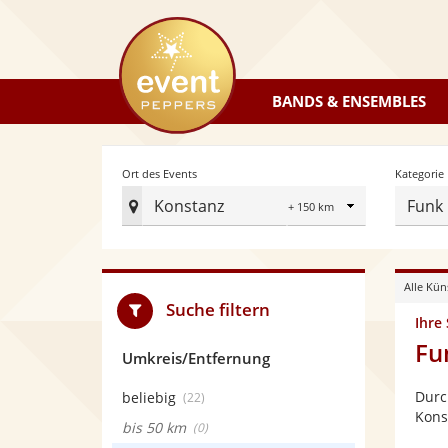
eventpeppers
BANDS & ENSEMBLES
Radius
Ort des Events
Kategorie
Konstanz
Funk
Ort
des
Events
Alle Kün
festlegen
Suche filtern
Ihre
Fu
Umkreis/Entfernung
Durc
beliebig
(22)
Kons
bis 50 km
(0)