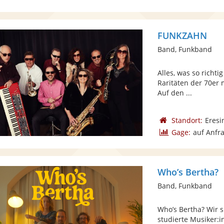
FUNKZAHN
Band, Funkband
Alles, was so richti
Raritäten der 70er 
Auf den ...
Standort:
Eresi
Gage:
auf Anfr
Who’s Bertha?
Band, Funkband
Who’s Bertha? Wir s
studierte Musiker:i