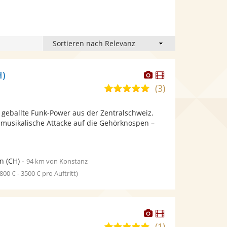
Dieser
Dieser
H)
Künstler
Künstler
(3)
5,0
stellt
stellt
von
Fotos
Videos
e geballte Funk-Power aus der Zentralschweiz.
5
bereit.
bereit.
e musikalische Attacke auf die Gehörknospen –
Sternen
rn
(CH)
-
94 km von Konstanz
1800 € - 3500 € pro Auftritt)
Dieser
Dieser
Künstler
Künstler
(1)
5,0