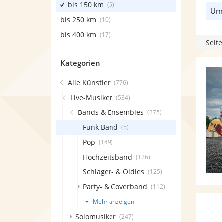
bis 150 km
(5)
Umk
bis 250 km
(10)
bis 400 km
(17)
Seite
Kategorien
Alle Künstler
(776)
Live-Musiker
(534)
Bands & Ensembles
(275)
Funk Band
(5)
Pop
(149)
Hochzeitsband
(126)
Schlager- & Oldies
(125)
Party- & Coverband
(112)
Mehr anzeigen
Solomusiker
(247)