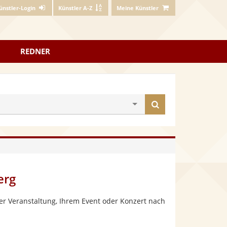
ünstler-Login
Künstler A-Z
Meine Künstler
REDNER
Künstler
finden
erg
er Veranstaltung, Ihrem Event oder Konzert nach