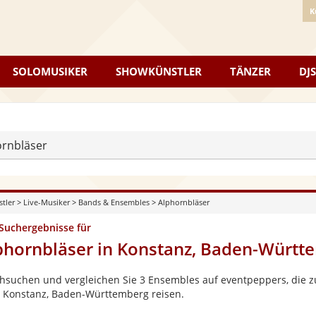
K
SOLOMUSIKER
SHOWKÜNSTLER
TÄNZER
DJS
ornbläser
stler
>
Live-Musiker
>
Bands & Ensembles
>
Alphornbläser
 Suchergebnisse für
phornbläser in Konstanz, Baden-Württ
hsuchen und vergleichen Sie 3 Ensembles auf eventpeppers, die zu
 Konstanz, Baden-Württemberg reisen.