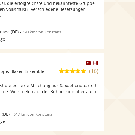
Fotos
Videos
si, die erfolgreichste und bekannteste Gruppe
5
bereit.
bereit.
ten Volksmusik. Verschiedene Besetzungen
Sternen
...
rnsee
(DE)
-
193 km von Konstanz
age
Dieser
Dieser
Künstler
Künstler
(16)
5,0
ppe, Bläser-Ensemble
stellt
stellt
von
Fotos
Videos
 ist die perfekte Mischung aus Saxophonquartett
5
bereit.
bereit.
ble. Wir spielen auf der Bühne, sind aber auch
Sternen
.
n
(DE)
-
617 km von Konstanz
age