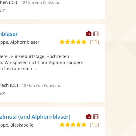
hen
(DE)
-
187 km von Konstanz
age
Dieser
Dieser
nbläser
Künstler
Künstler
(11)
5,0
ppe, Alphornbläser
stellt
stellt
von
Fotos
Videos
re . Für Geburtstage, Hochzeiten ,
5
bereit.
bereit.
 Wir spielen nicht nur Alphorn sondern
Sternen
n Instrumenten ...
lach
(DE)
-
187 km von Konstanz
age
Dieser
Dieser
zlmusi (und Alphornbläser)
Künstler
Künstler
(10)
5,0
pe, Blaskapelle
stellt
stellt
von