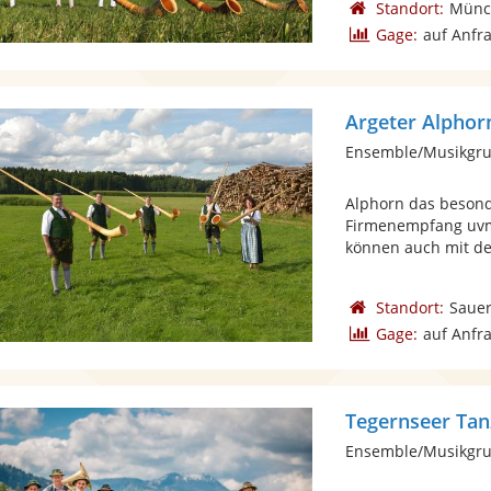
Standort:
Münc
Gage:
auf Anfr
Argeter Alphor
Ensemble/Musikgru
Alphorn das besonde
Firmenempfang uvm.
können auch mit de
Standort:
Sauer
Gage:
auf Anfr
Tegernseer Tan
Ensemble/Musikgrup