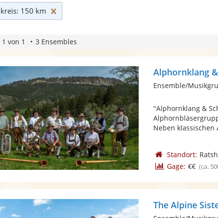
Umkreis: 150 km zurücksetzen
reis: 150 km
 1 von 1
3 Ensembles
Alphornklang 
Ensemble/Musikgru
"Alphornklang & Sc
Alphornbläsergrup
Neben klassischen 
Standort:
Rats
Gage:
€€
(ca. 50
The Alpine Sist