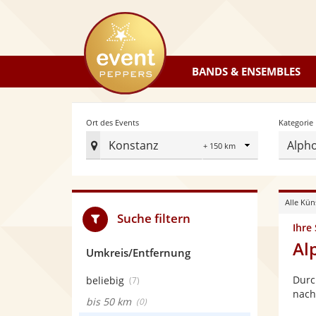
eventpeppers
BANDS & ENSEMBLES
Radius
Ort des Events
Kategorie
Konstanz
Alph
Ort
des
Events
Alle Kün
festlegen
Suche filtern
Ihre
Al
Umkreis/Entfernung
Durc
beliebig
(7)
nach
bis 50 km
(0)