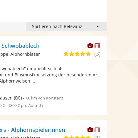
Dieser
Dieser
& Schwobablech
Künstler
Künstler
(3)
5,0
ppe, Alphornbläser
stellt
stellt
von
Fotos
Videos
hwobablech" empfiehlt sich als
5
bereit.
bereit.
pe und Blasmusikbesetzung der besonderen Art.
Sternen
Alphornweisen ...
hausen
(DE)
-
66 km von Konstanz
0 € - 1800 € pro Auftritt)
Dieser
Dieser
ers - Alphornspielerinnen
Künstler
Künstler
(1)
4,8