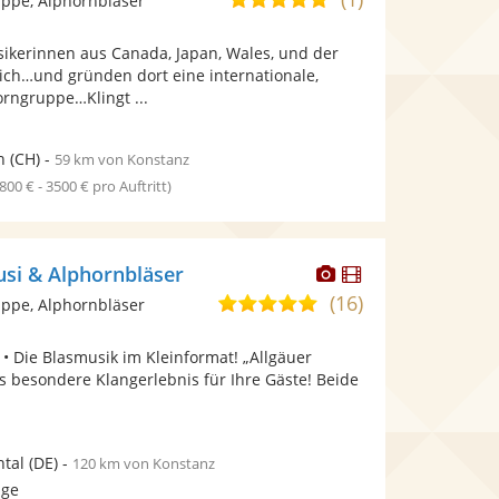
ppe, Alphornbläser
stellt
stellt
von
Fotos
Videos
kerinnen aus Canada, Japan, Wales, und der
5
bereit.
bereit.
ch…und gründen dort eine internationale,
Sternen
orngruppe…Klingt ...
h
(CH)
-
59 km von Konstanz
1800 € - 3500 € pro Auftritt)
Dieser
Dieser
si & Alphornbläser
Künstler
Künstler
(16)
5,0
ppe, Alphornbläser
stellt
stellt
von
Fotos
Videos
• Die Blasmusik im Kleinformat! „Allgäuer
5
bereit.
bereit.
s besondere Klangerlebnis für Ihre Gäste! Beide
Sternen
.
ntal
(DE)
-
120 km von Konstanz
age