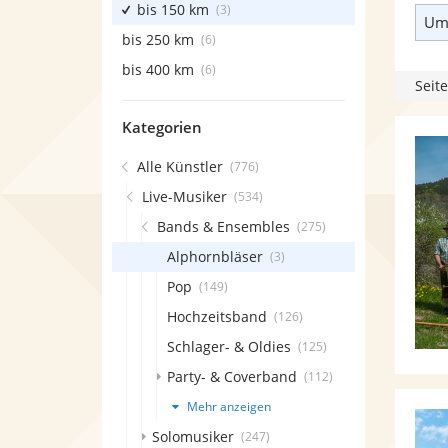
bis 150 km
(3)
Umk
bis 250 km
(6)
bis 400 km
(6)
Seite
Kategorien
Alle Künstler
(776)
Live-Musiker
(534)
Bands & Ensembles
(275)
Alphornbläser
(3)
Pop
(149)
Hochzeitsband
(126)
Schlager- & Oldies
(125)
Party- & Coverband
(112)
Mehr anzeigen
Solomusiker
(247)