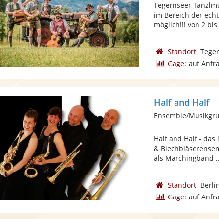
Tegernseer Tanzlmu
im Bereich der ech
möglich!!! von 2 bis 
Standort:
Tege
Gage:
auf Anfr
Half and Half
Ensemble/Musikgru
Half and Half - das
& Blechbläserensem
als Marchingband ..
Standort:
Berli
Gage:
auf Anfr