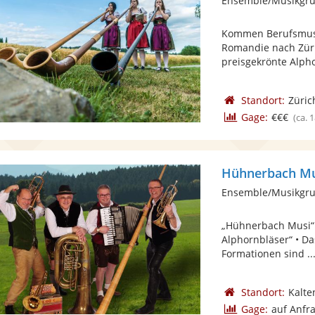
Ensemble/Musikgru
Kommen Berufsmusi
Romandie nach Züri
preisgekrönte Alph
Standort:
Züric
Gage:
€€€
(ca. 
Hühnerbach Mu
Ensemble/Musikgru
„Hühnerbach Musi“ 
Alphornbläser“ • Da
Formationen sind ..
Standort:
Kalte
Gage:
auf Anfr