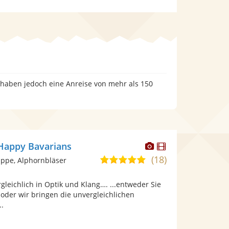
 haben jedoch eine Anreise von mehr als 150
Dieser
Dieser
Happy Bavarians
Künstler
Künstler
(18)
4,9
ppe, Alphornbläser
stellt
stellt
von
Fotos
Videos
gleichlich in Optik und Klang…. ...entweder Sie
5
bereit.
bereit.
 oder wir bringen die unvergleichlichen
Sternen
..