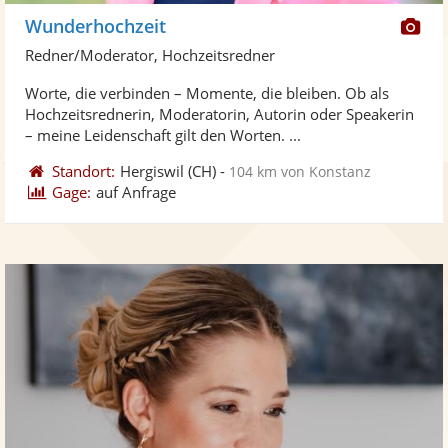
Di
Wunderhochzeit
Kü
Redner/Moderator, Hochzeitsredner
ste
Worte, die verbinden – Momente, die bleiben. Ob als
Fo
Hochzeitsrednerin, Moderatorin, Autorin oder Speakerin
ber
– meine Leidenschaft gilt den Worten. ...
Standort:
Hergiswil
(CH)
-
104 km von Konstanz
Gage:
auf Anfrage