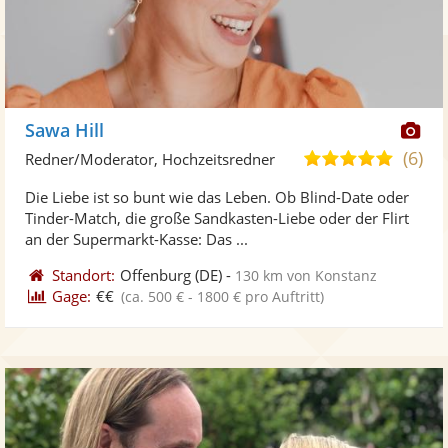
Di
Sawa Hill
Kü
(6)
5,0
Redner/Moderator, Hochzeitsredner
ste
von
Die Liebe ist so bunt wie das Leben. Ob Blind-Date oder
Fo
5
Tinder-Match, die große Sandkasten-Liebe oder der Flirt
ber
Sternen
an der Supermarkt-Kasse: Das ...
Standort:
Offenburg
(DE)
-
130 km von Konstanz
Gage:
€€
(ca. 500 € - 1800 € pro Auftritt)