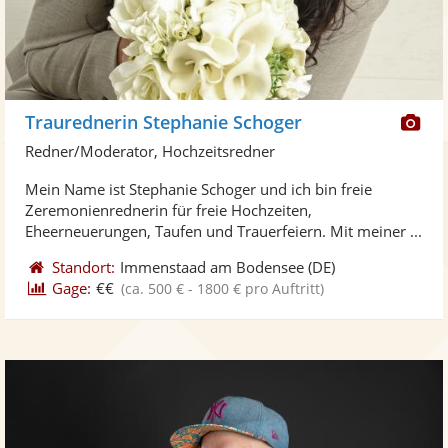
Di
Traurednerin Stephanie Schoger
Kü
Redner/Moderator, Hochzeitsredner
ste
Mein Name ist Stephanie Schoger und ich bin freie
Fo
Zeremonienrednerin für freie Hochzeiten,
ber
Eheerneuerungen, Taufen und Trauerfeiern. Mit meiner ...
Standort:
Immenstaad am Bodensee
(DE)
Gage:
€€
(ca. 500 € - 1800 € pro Auftritt)