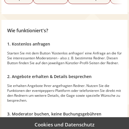
Wie funktioniert's?
1. Kostenlos anfragen
Starten Sie mit dem Button 'Kostenlos anfragen' eine Anfrage an die für
Sie interessanten Moderatoren - also z. B. bestimmte Redner. Diesen
Button finden Sie auf den jeweiligen Künstler-Profil-Seiten der Redner.
2. Angebote erhalten & Details besprechen
Sie erhalten Angebote Ihrer angefragten Redner. Nutzen Sie die
Funktionen der eventpeppers-Plattform oder telefonieren Sie direkt mit
den Rednern um weitere Details, die Gage sowie spezielle Wünsche zu
besprechen.
3. Moderator buchen, keine Buchungsgebühren
Wenn Sie sich einig geworden sind, erstellt der gewünschte Redner
Cookies und Datenschutz
eine Buchung für Sie. Sie erhalten darin nochmals eine übersichtliche