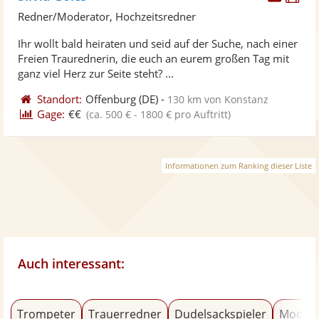
Künst
Kü
Redner/Moderator, Hochzeitsredner
stellt
ste
Ihr wollt bald heiraten und seid auf der Suche, nach einer
Fotos
Vi
Freien Traurednerin, die euch an eurem großen Tag mit
bereit
ber
ganz viel Herz zur Seite steht? ...
Standort:
Offenburg
(DE)
-
130 km von Konstanz
Gage:
€€
(ca. 500 € - 1800 € pro Auftritt)
Informationen zum Ranking dieser Liste
Auch interessant:
Trompeter
Trauerredner
Dudelsackspieler
Modera