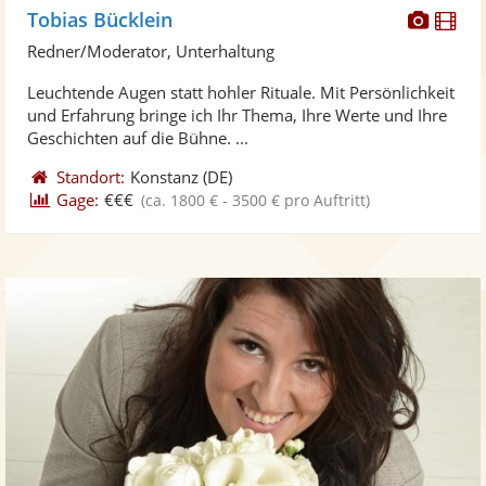
Diese
Di
Tobias Bücklein
Künst
Kü
Redner/Moderator, Unterhaltung
stellt
ste
Leuchtende Augen statt hohler Rituale. Mit Persönlichkeit
Fotos
Vi
und Erfahrung bringe ich Ihr Thema, Ihre Werte und Ihre
bereit
ber
Geschichten auf die Bühne. ...
Standort:
Konstanz
(DE)
Gage:
€€€
(ca. 1800 € - 3500 € pro Auftritt)