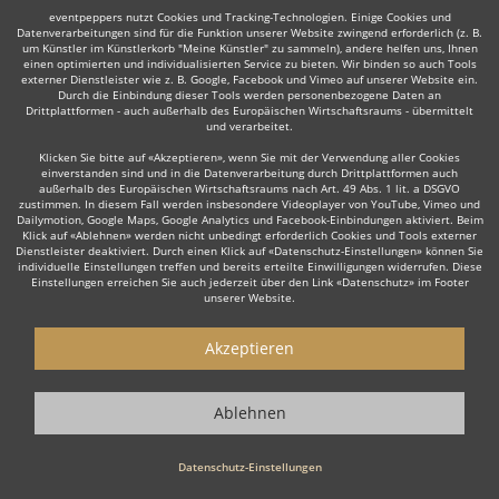
Zusammenstellung aller Details. Für Sie entstehen dadurch keine
eventpeppers nutzt Cookies und Tracking-Technologien. Einige Cookies und
Kosten durch eventpeppers.
Datenverarbeitungen sind für die Funktion unserer Website zwingend erforderlich (z. B.
um Künstler im Künstlerkorb "Meine Künstler" zu sammeln), andere helfen uns, Ihnen
Nach Ihrer Veranstaltung sind sie berechtigt, Ihren gebuchten Redner
einen optimierten und individualisierten Service zu bieten. Wir binden so auch Tools
zu bewerten.
externer Dienstleister wie z. B. Google, Facebook und Vimeo auf unserer Website ein.
Durch die Einbindung dieser Tools werden personenbezogene Daten an
Drittplattformen - auch außerhalb des Europäischen Wirtschaftsraums - übermittelt
4. Live-Show genießen
und verarbeitet.
Klicken Sie bitte auf «Akzeptieren», wenn Sie mit der Verwendung aller Cookies
Lehnen Sie sich zurück und genießen Sie Ihren Top Redner.
einverstanden sind und in die Datenverarbeitung durch Drittplattformen auch
außerhalb des Europäischen Wirtschaftsraums nach Art. 49 Abs. 1 lit. a DSGVO
zustimmen. In diesem Fall werden insbesondere Videoplayer von YouTube, Vimeo und
Dailymotion, Google Maps, Google Analytics und Facebook-Einbindungen aktiviert. Beim
Klick auf «Ablehnen» werden nicht unbedingt erforderlich Cookies und Tools externer
Dienstleister deaktiviert. Durch einen Klick auf «Datenschutz-Einstellungen» können Sie
Warum
einen Redner
über eventpeppers
individuelle Einstellungen treffen und bereits erteilte Einwilligungen widerrufen. Diese
buchen?
Einstellungen erreichen Sie auch jederzeit über den Link «Datenschutz» im Footer
unserer Website.
Große Auswahl an Rednern
Akzeptieren
Auf eventpeppers, dem großen Portal für Musiker,
Unterhaltungskünstler und Tänzer, finden Sie eine große Auswahl an
Rednern rund um Konstanz, Baden-Württemberg.
Ablehnen
Kostenlos. Keine Buchungsgebühren, keine Registrierung
nötig!
Datenschutz-Einstellungen