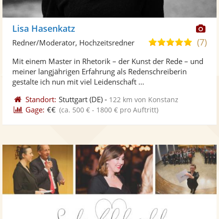
Di
Lisa Hasenkatz
Kü
(7)
5,0
Redner/Moderator, Hochzeitsredner
ste
von
Mit einem Master in Rhetorik – der Kunst der Rede – und
Fo
5
meiner langjährigen Erfahrung als Redenschreiberin
ber
Sternen
gestalte ich nun mit viel Leidenschaft ...
Standort:
Stuttgart
(DE)
-
122 km von Konstanz
Gage:
€€
(ca. 500 € - 1800 € pro Auftritt)