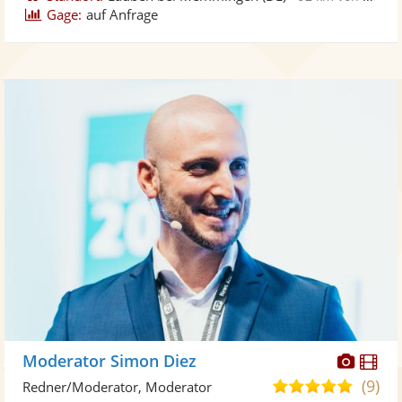
Gage:
auf Anfrage
Diese
Di
Moderator Simon Diez
Künst
Kü
(9)
4,9
Redner/Moderator, Moderator