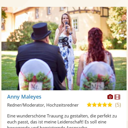
Diese
Di
Anny Maleyes
Künst
Kü
(5)
5,0
Redner/Moderator, Hochzeitsredner
stellt
ste
von
Eine wunderschöne Trauung zu gestalten, die perfekt zu
Fotos
Vi
5
euch passt, das ist meine Leidenschaft! Es soll eine
bereit
ber
Sternen
bewegende und begeisternde Ansprache ...