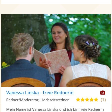
Di
Vanessa Linska - freie Rednerin
Kü
(1)
5,0
Redner/Moderator, Hochzeitsredner
ste
von
Mein Name ist Vanessa Linska und ich bin freie Rednerin
Fo
5