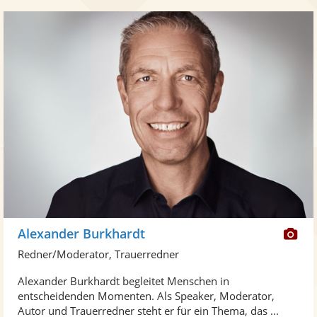
Di
Alexander Burkhardt
Kü
Redner/Moderator, Trauerredner
ste
Alexander Burkhardt begleitet Menschen in
Fo
entscheidenden Momenten. Als Speaker, Moderator,
ber
Autor und Trauerredner steht er für ein Thema, das ...