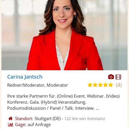
Diese
Di
Carina Jantsch
Künst
Kü
(4)
5,0
Redner/Moderator, Moderator
stellt
ste
von
Ihre starke Partnerin für. (Online) Event. Webinar. (Video)
Fotos
Vi
5
Konferenz. Gala. (Hybrid) Veranstaltung.
bereit
ber
Sternen
Podiumsdiskussion / Panel / Talk. Interview. ...
Standort:
Stuttgart
(DE)
-
122 km von Konstanz
Gage:
auf Anfrage