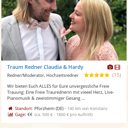
Diese
Di
Traum Redner Claudia & Hardy
Künst
Kü
(15)
5,0
Redner/Moderator, Hochzeitsredner
stellt
ste
von
Wir bieten Euch ALLES für Eure unvergessliche Freie
Fotos
Vi
5
Trauung: Eine Freie Traurednerin mit vieeel Herz, Live-
bereit
ber
Sternen
Pianomusik & zweistimmiger Gesang ...
Standort:
Pforzheim
(DE)
-
140 km von Konstanz
Gage:
€€
(ca. 500 € - 1800 € pro Auftritt)