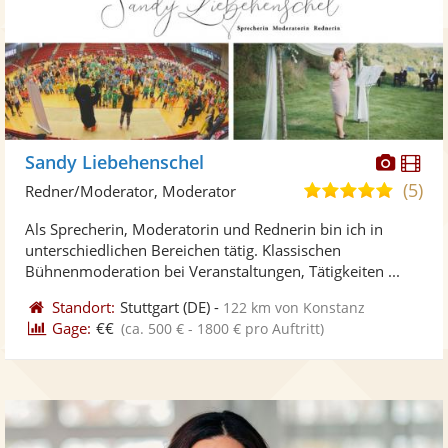
Diese
Di
Sandy Liebehenschel
Künst
Kü
(5)
5,0
Redner/Moderator, Moderator
stellt
ste
von
Als Sprecherin, Moderatorin und Rednerin bin ich in
Fotos
Vi
5
unterschiedlichen Bereichen tätig. Klassischen
bereit
ber
Sternen
Bühnenmoderation bei Veranstaltungen, Tätigkeiten ...
Standort:
Stuttgart
(DE)
-
122 km von Konstanz
Gage:
€€
(ca. 500 € - 1800 € pro Auftritt)