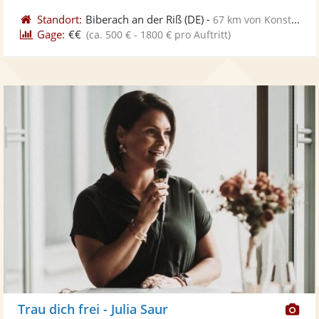
Standort:
Biberach an der Riß
(DE)
-
67 km von Konstanz
Gage:
€€
(ca. 500 € - 1800 € pro Auftritt)
Di
Trau dich frei - Julia Saur