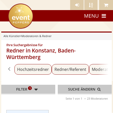
Künstler-
Künstler
Meine
eventpeppers
Login
A-
Künstle
MENU
Z
Alle Künstler
>
Moderatoren & Redner
Ihre Suchergebnisse für
Redner in Konstanz, Baden-
Württemberg
Zurück zu «Alle Künstler»
Hochzeitsredner
Redner/Referent
Moderator
1
FILTER
SUCHE ÄNDERN
Seite 1 von 1
23 Moderatoren