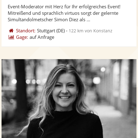
stellt
ste
von
Event-Moderator mit Herz für Ihr erfolgreiches Event!
Fotos
Vi
5
Mitreißend und sprachlich virtuos sorgt der gelernte
bereit
ber
Sternen
Simultandolmetscher Simon Diez als ...
Standort:
Stuttgart
(DE)
-
122 km von Konstanz
Gage:
auf Anfrage