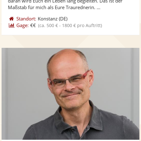
daran wird Euch ein Leben lang begleiten. Das ist der
bereit
ber
Sternen
Maßstab für mich als Eure Traurednerin. ...
Standort:
Konstanz
(DE)
Gage:
€€
(ca. 500 € - 1800 € pro Auftritt)