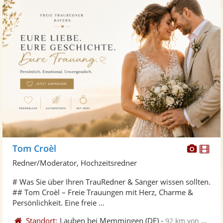
Diese
Di
Tom Croèl
Künst
Kü
Redner/Moderator, Hochzeitsredner
stellt
ste
# Was Sie über Ihren TrauRedner & Sänger wissen sollten.
Fotos
Vi
## Tom Croèl – Freie Trauungen mit Herz, Charme &
bereit
ber
Persönlichkeit. Eine freie ...
Standort:
Lauben bei Memmingen
(DE)
-
92 km von Konstanz