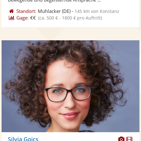
Standort:
Mühlacker
(DE)
-
145 km von Konstanz
Gage:
€€
(ca. 500 € - 1800 € pro Auftritt)
Diese
Di
Silvia Goics