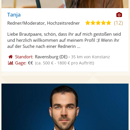
Di
Tanja
Kü
(12)
5,0
Redner/Moderator, Hochzeitsredner
ste
von
Liebe Brautpaare, schön, dass ihr auf mich gestoßen seid
Fo
5
und herzlich willkommen auf meinem Profil :)! Wenn ihr
ber
Sternen
auf der Suche nach einer Rednerin ...
Standort:
Ravensburg
(DE)
-
35 km von Konstanz
Gage:
€€
(ca. 500 € - 1800 € pro Auftritt)