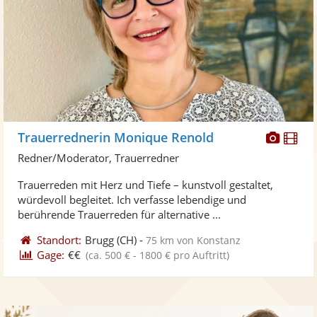
Diese
Di
Trauerrednerin Monique Renold
Künst
Kü
Redner/Moderator, Trauerredner
stellt
ste
Trauerreden mit Herz und Tiefe – kunstvoll gestaltet,
Fotos
Vi
würdevoll begleitet. Ich verfasse lebendige und
bereit
ber
berührende Trauerreden für alternative ...
Standort:
Brugg
(CH)
-
75 km von Konstanz
Gage:
€€
(ca. 500 € - 1800 € pro Auftritt)