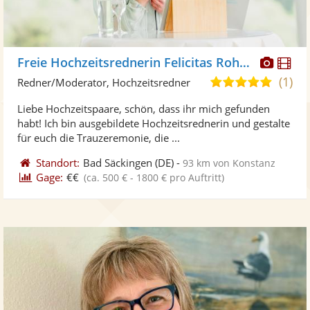
Diese
Di
Freie Hochzeitsrednerin Felicitas Rohrer
Künst
Kü
(1)
5,0
Redner/Moderator, Hochzeitsredner
stellt
ste
von
Liebe Hochzeitspaare, schön, dass ihr mich gefunden
Fotos
Vi
5
habt! Ich bin ausgebildete Hochzeitsrednerin und gestalte
bereit
ber
Sternen
für euch die Trauzeremonie, die ...
Standort:
Bad Säckingen
(DE)
-
93 km von Konstanz
Gage:
€€
(ca. 500 € - 1800 € pro Auftritt)