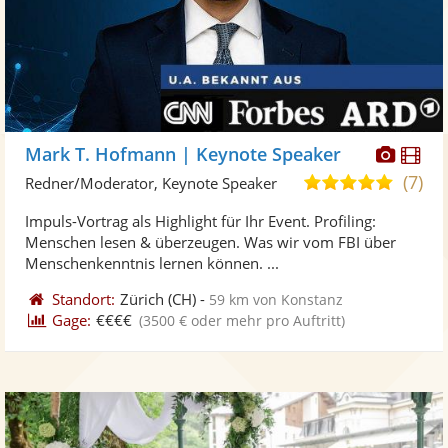
Diese
Di
Mark T. Hofmann | Keynote Speaker
Künst
Kü
(7)
4,9
Redner/Moderator, Keynote Speaker
stellt
ste
von
Impuls-Vortrag als Highlight für Ihr Event. Profiling:
Fotos
Vi
5
Menschen lesen & überzeugen. Was wir vom FBI über
bereit
ber
Sternen
Menschenkenntnis lernen können. ...
Standort:
Zürich
(CH)
-
59 km von Konstanz
Gage:
€€€€
(3500 € oder mehr pro Auftritt)