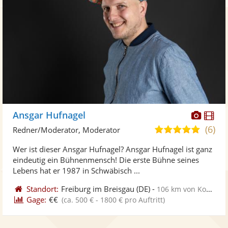
Diese
Di
Ansgar Hufnagel
Künst
Kü
(6)
5,0
Redner/Moderator, Moderator
stellt
ste
von
Wer ist dieser Ansgar Hufnagel? Ansgar Hufnagel ist ganz
Fotos
Vi
5
eindeutig ein Bühnenmensch! Die erste Bühne seines
bereit
ber
Sternen
Lebens hat er 1987 in Schwäbisch ...
Standort:
Freiburg im Breisgau
(DE)
-
106 km von Konstanz
Gage:
€€
(ca. 500 € - 1800 € pro Auftritt)