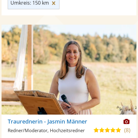
Umkreis: 150 km zurücksetzen
Umkreis: 150 km
Di
Traurednerin - Jasmin Männer
Kü
(8)
5,0
Redner/Moderator, Hochzeitsredner
ste
von