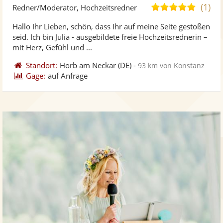
Kü
(1)
5,0
Redner/Moderator, Hochzeitsredner
ste
von
Hallo Ihr Lieben, schön, dass Ihr auf meine Seite gestoßen
Fo
5
seid. Ich bin Julia - ausgebildete freie Hochzeitsrednerin –
ber
Sternen
mit Herz, Gefühl und ...
Standort:
Horb am Neckar
(DE)
-
93 km von Konstanz
Gage:
auf Anfrage