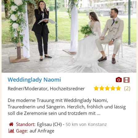
Diese
Di
Weddinglady Naomi
Künst
Kü
(2)
4,9
Redner/Moderator, Hochzeitsredner
stellt
ste
von
Die moderne Trauung mit Weddinglady Naomi,
Fotos
Vi
5
Traurednerin und Sängerin. Herzlich, fröhlich und lässig
bereit
ber
Sternen
soll die Zeremonie sein und trotzdem mit ...
Standort:
Eglisau
(CH)
-
50 km von Konstanz
Gage:
auf Anfrage