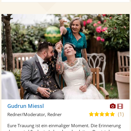
Diese
Di
Gudrun Miessl
Künst
Kü
(1)
5,0
Redner/Moderator, Redner
stellt
ste
von
Eure Trauung ist ein einmaliger Moment. Die Erinnerung
Fotos
Vi
5