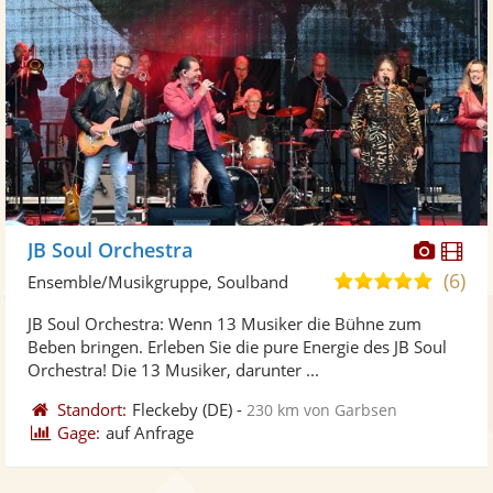
Diese
Di
JB Soul Orchestra
Künst
Kü
(6)
5,0
Ensemble/Musikgruppe, Soulband
stellt
ste
von
JB Soul Orchestra: Wenn 13 Musiker die Bühne zum
Fotos
Vi
5
Beben bringen. Erleben Sie die pure Energie des JB Soul
bereit
ber
Sternen
Orchestra! Die 13 Musiker, darunter ...
Standort:
Fleckeby
(DE)
-
230 km von Garbsen
Gage:
auf Anfrage