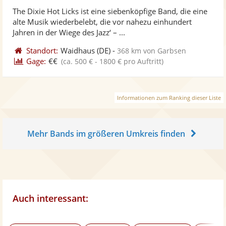
stellt
ste
von
The Dixie Hot Licks ist eine siebenköpfige Band, die eine
Fotos
Vi
5
alte Musik wiederbelebt, die vor nahezu einhundert
bereit
ber
Sternen
Jahren in der Wiege des Jazz‘ – ...
Standort:
Waidhaus
(DE)
-
368 km von Garbsen
Gage:
€€
(ca. 500 € - 1800 € pro Auftritt)
Informationen zum Ranking dieser Liste
Mehr Bands im größeren Umkreis finden
Auch interessant: