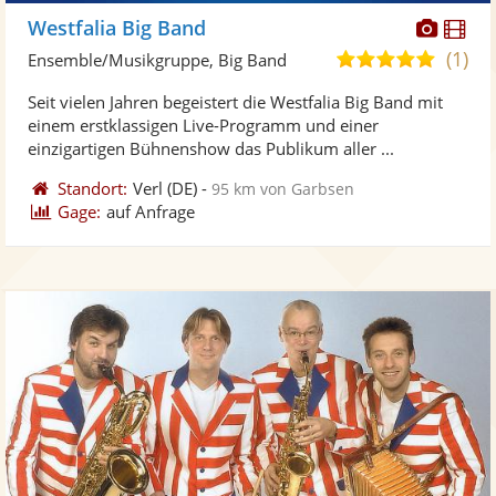
Diese
Di
Westfalia Big Band
Künst
Kü
(1)
5,0
Ensemble/Musikgruppe, Big Band
stellt
ste
von
Seit vielen Jahren begeistert die Westfalia Big Band mit
Fotos
Vi
5
einem erstklassigen Live-Programm und einer
bereit
ber
Sternen
einzigartigen Bühnenshow das Publikum aller ...
Standort:
Verl
(DE)
-
95 km von Garbsen
Gage:
auf Anfrage