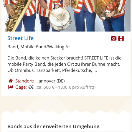
Diese
Di
Street Life
Künst
Kü
Band, Mobile Band/Walking Act
stellt
ste
Die Band, die keinen Stecker braucht! STREET LIFE ist die
Fotos
Vi
mobile Party Band, die jeden Ort zu ihrer Bühne macht.
bereit
ber
Ob Omnibus, Tanzparkett, Pferdekutsche, ...
Standort:
Hannover
(DE)
Gage:
€€
(ca. 500 € - 1800 € pro Auftritt)
Bands aus der erweiterten Umgebung