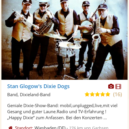
Diese
Di
Stan Glogow's Dixie Dogs
Künst
Kü
(16)
4,9
Band, Dixieland-Band
stellt
ste
von
Geniale Dixie-Show-Band: mobil,unplugged,live,mit viel
Fotos
Vi
5
Gesang und guter Laune.Radio und TV-Erfahrung !
bereit
ber
Sternen
„Happy Dixie“ zum Anfassen. Bei den Konzerten ...
Standort:
Wiesbaden
(DE)
-
276 km von Garbsen