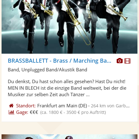
Diese
Di
BRASSBALLETT - Brass / Marching Band/ Walkact, Blaskapelle
Künst
Kü
Band, Unplugged Band/Akustik Band
stellt
ste
Du denkst, Du hast schon alles gesehen? Hast Du nicht!
Fotos
Vi
MEN IN BLECH ist die einzige Band weltweit, bei der die
bereit
ber
Musiker zur selben Zeit auch Tänzer ...
Standort:
Frankfurt am Main
(DE)
-
264 km von Garbsen
Gage:
€€€
(ca. 1800 € - 3500 € pro Auftritt)