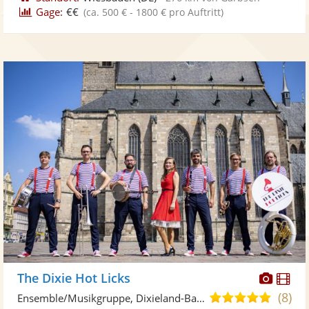
Gage:
€€
(ca. 500 € - 1800 € pro Auftritt)
Diese
Di
The Dixie Hot Licks
Künst
Kü
(8)
5,0
Ensemble/Musikgruppe, Dixieland-Band