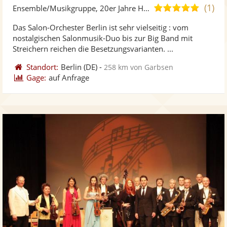
Künst
Kü
(1)
4,8
Ensemble/Musikgruppe, 20er Jahre Hits
stellt
ste
von
Das Salon-Orchester Berlin ist sehr vielseitig : vom
Fotos
Vi
5
nostalgischen Salonmusik-Duo bis zur Big Band mit
bereit
ber
Sternen
Streichern reichen die Besetzungsvarianten. ...
Standort:
Berlin
(DE)
-
258 km von Garbsen
Gage:
auf Anfrage