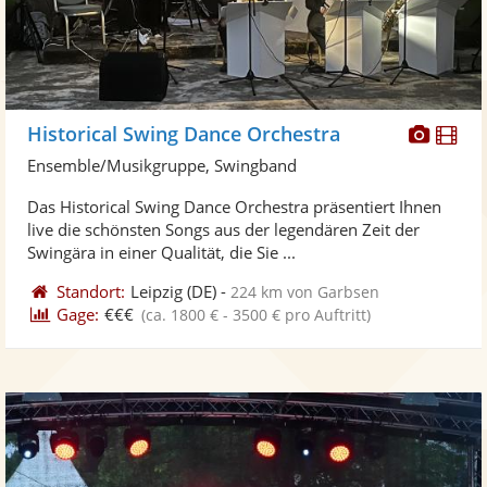
Diese
Di
Historical Swing Dance Orchestra
Künst
Kü
Ensemble/Musikgruppe, Swingband
stellt
ste
Das Historical Swing Dance Orchestra präsentiert Ihnen
Fotos
Vi
live die schönsten Songs aus der legendären Zeit der
bereit
ber
Swingära in einer Qualität, die Sie ...
Standort:
Leipzig
(DE)
-
224 km von Garbsen
Gage:
€€€
(ca. 1800 € - 3500 € pro Auftritt)