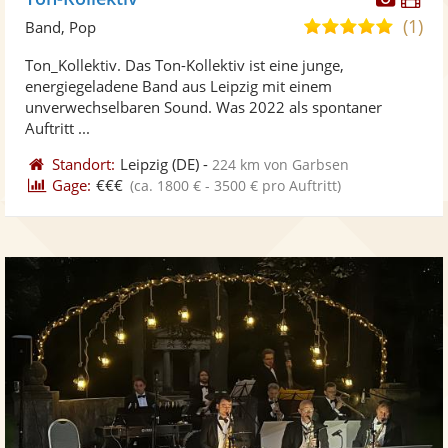
Künst
Kü
(1)
5,0
Band, Pop
stellt
ste
von
Ton_Kollektiv. Das Ton-Kollektiv ist eine junge,
Fotos
Vi
5
energiegeladene Band aus Leipzig mit einem
bereit
ber
Sternen
unverwechselbaren Sound. Was 2022 als spontaner
Auftritt ...
Standort:
Leipzig
(DE)
-
224 km von Garbsen
Gage:
€€€
(ca. 1800 € - 3500 € pro Auftritt)