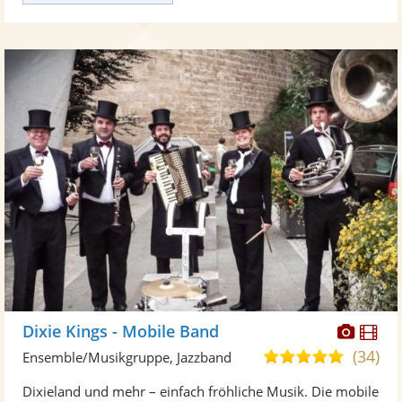
Diese
Di
Dixie Kings - Mobile Band
Künst
Kü
(34)
5,0
Ensemble/Musikgruppe, Jazzband
stellt
ste
von
Dixieland und mehr – einfach fröhliche Musik. Die mobile
Fotos
Vi
5