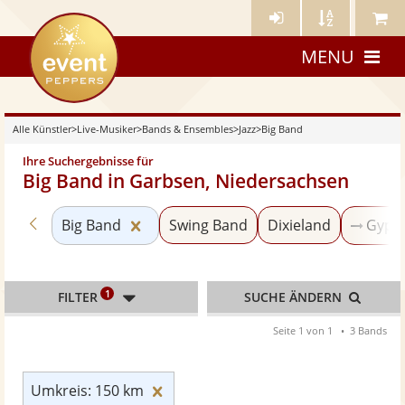
Künstler-
Künstler
Meine
eventpeppers
Login
A-
Künstle
MENU
Z
Alle Künstler
>
Live-Musiker
>
Bands & Ensembles
>
Jazz
>
Big Band
Ihre Suchergebnisse für
Big Band in Garbsen, Niedersachsen
Zurück zu «Jazz»
Kategorie «Big Band» zurücksetzen
Big Band
Swing Band
Dixieland
Gypsy
1
FILTER
SUCHE ÄNDERN
Seite 1 von 1
3 Bands
Umkreis: 150 km zurücksetzen
Umkreis: 150 km