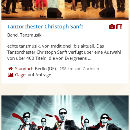
Diese
Di
Tanzorchester Christoph Sanft
Künst
Kü
Band, Tanzmusik
stellt
ste
echte tanzmusik. von traditionell bis aktuell. Das
Fotos
Vi
Tanzorchester Christoph Sanft verfügt über eine Auswahl
bereit
ber
von über 400 Titeln, die von Evergreens ...
Standort:
Berlin
(DE)
-
258 km von Garbsen
Gage:
auf Anfrage