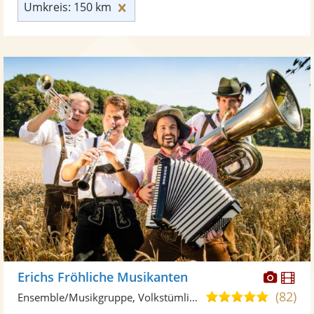
Umkreis: 150 km zurücksetzen
Umkreis: 150 km
Diese
Di
Erichs Fröhliche Musikanten
Künst
Kü
(82)
4,9
Ensemble/Musikgruppe, Volkstümliche Musik
stellt
ste
von