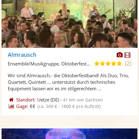
Diese
Di
Almrausch
Künst
Kü
(2)
5,0
Ensemble/Musikgruppe, Oktoberfestband
stellt
ste
von
Wir sind Almrausch,- die Oktoberfestband! Als Duo, Trio,
Fotos
Vi
5
Quartett, Quintett ... unterstützt durch technisches
bereit
ber
Sternen
Equipment lassen wir es im stilgerechtem ...
Standort:
Uetze
(DE)
-
41 km von Garbsen
Gage:
€€
(ca. 500 € - 1800 € pro Auftritt)