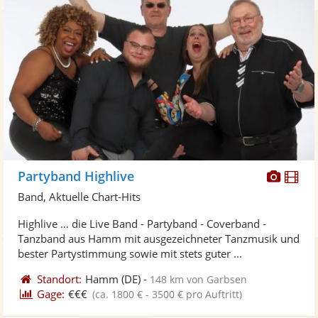
Diese
Di
Partyband Highlive
Künst
Kü
Band, Aktuelle Chart-Hits
stellt
ste
Highlive … die Live Band - Partyband - Coverband -
Fotos
Vi
Tanzband aus Hamm mit ausgezeichneter Tanzmusik und
bereit
ber
bester Partystimmung sowie mit stets guter ...
Standort:
Hamm
(DE)
-
148 km von Garbsen
Gage:
€€€
(ca. 1800 € - 3500 € pro Auftritt)