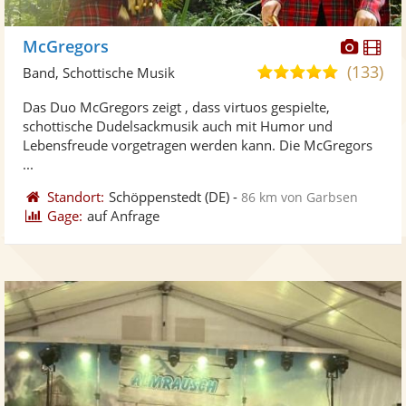
Diese
Di
McGregors
Künst
Kü
(133)
5,0
Band, Schottische Musik
stellt
ste
von
Das Duo McGregors zeigt , dass virtuos gespielte,
Fotos
Vi
5
schottische Dudelsackmusik auch mit Humor und
bereit
ber
Sternen
Lebensfreude vorgetragen werden kann. Die McGregors
...
Standort:
Schöppenstedt
(DE)
-
86 km von Garbsen
Gage:
auf Anfrage