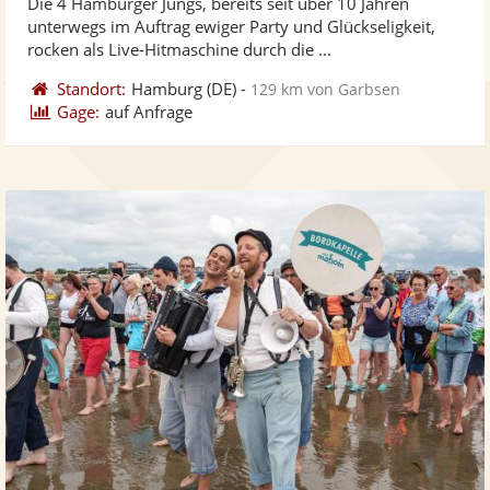
Die 4 Hamburger Jungs, bereits seit über 10 Jahren
Fotos
Vi
5
unterwegs im Auftrag ewiger Party und Glückseligkeit,
bereit
ber
Sternen
rocken als Live-Hitmaschine durch die ...
Standort:
Hamburg
(DE)
-
129 km von Garbsen
Gage:
auf Anfrage