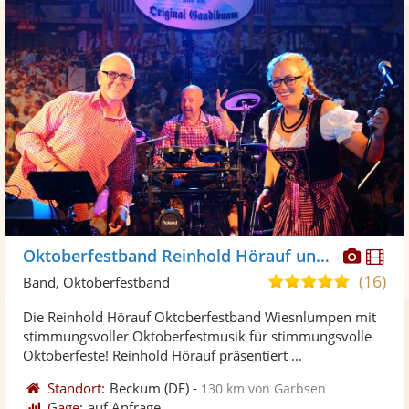
Diese
Di
Oktoberfestband Reinhold Hörauf und die Wiesnlumpen
Künst
Kü
(16)
5,0
Band, Oktoberfestband
stellt
ste
von
Die Reinhold Hörauf Oktoberfestband Wiesnlumpen mit
Fotos
Vi
5
stimmungsvoller Oktoberfestmusik für stimmungsvolle
bereit
ber
Sternen
Oktoberfeste! Reinhold Hörauf präsentiert ...
Standort:
Beckum
(DE)
-
130 km von Garbsen
Gage:
auf Anfrage