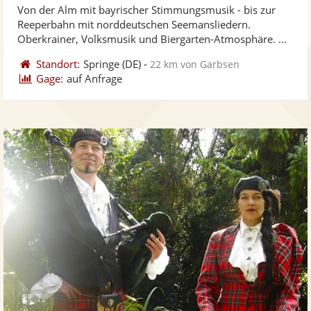
Von der Alm mit bayrischer Stimmungsmusik - bis zur
Fotos
Vi
5
Reeperbahn mit norddeutschen Seemansliedern.
bereit
ber
Sternen
Oberkrainer, Volksmusik und Biergarten-Atmosphäre. ...
Standort:
Springe
(DE)
-
22 km von Garbsen
Gage:
auf Anfrage