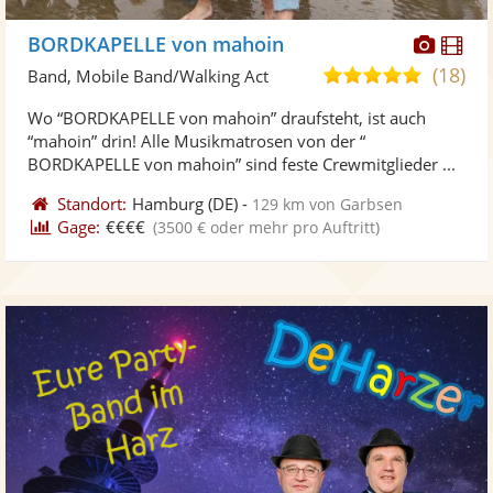
Diese
Di
BORDKAPELLE von mahoin
Künst
Kü
(18)
5,0
Band, Mobile Band/Walking Act
stellt
ste
von
Wo “BORDKAPELLE von mahoin” draufsteht, ist auch
Fotos
Vi
5
“mahoin” drin! Alle Musikmatrosen von der “
bereit
ber
Sternen
BORDKAPELLE von mahoin” sind feste Crewmitglieder ...
Standort:
Hamburg
(DE)
-
129 km von Garbsen
Gage:
€€€€
(3500 € oder mehr pro Auftritt)