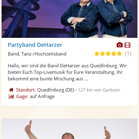
Diese
Di
Partyband DeHarzer
Künst
Kü
(1)
5,0
Band, Tanz-/Hochzeitsband
stellt
ste
von
Hallo, wir sind die Band DeHarzer aus Quedlinburg. Wir
Fotos
Vi
5
bieten Euch Top-Livemusik für Eure Veranstaltung. Ihr
bereit
ber
Sternen
bekommt eine bunte Mischung aus ...
Standort:
Quedlinburg
(DE)
-
127 km von Garbsen
Gage:
auf Anfrage