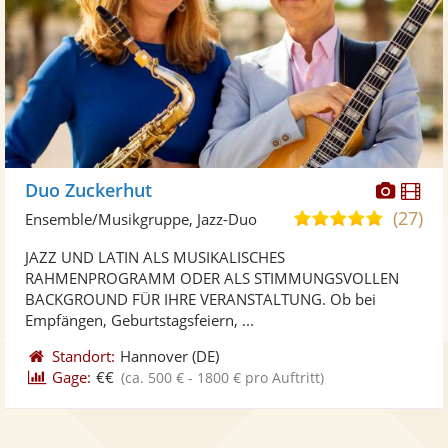
Diese
Di
Duo Zuckerhut
Künst
Kü
(27)
5,0
Ensemble/Musikgruppe, Jazz-Duo
stellt
ste
von
JAZZ UND LATIN ALS MUSIKALISCHES
Fotos
Vi
5
RAHMENPROGRAMM ODER ALS STIMMUNGSVOLLEN
bereit
ber
Sternen
BACKGROUND FÜR IHRE VERANSTALTUNG. Ob bei
Empfängen, Geburtstagsfeiern, ...
Standort:
Hannover
(DE)
Gage:
€€
(ca. 500 € - 1800 € pro Auftritt)