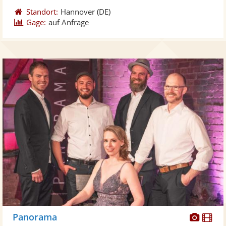
Standort:
Hannover
(DE)
Gage:
auf Anfrage
Diese
Di
Panorama