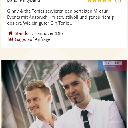
stellt
ste
von
Ginny & the Tonics servieren den perfekten Mix für
Fotos
Vi
5
Events mit Anspruch – frisch, stilvoll und genau richtig
bereit
ber
Sternen
dosiert. Wie ein guter Gin Tonic ...
Standort:
Hannover
(DE)
Gage:
auf Anfrage