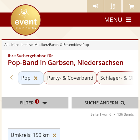
Künstler-
Künstler
Meine
eventpeppers
Login
A-
Künstle
MENU
Z
Alle Künstler
>
Live-Musiker
>
Bands & Ensembles
>
Pop
Ihre Suchergebnisse für
Pop-Band in Garbsen, Niedersachsen
Zurück zu «Bands & Ensembles»
Kategorie «Pop» zurücksetzen
Pop
Party- & Coverband
Schlager- & Oldi
1
FILTER
SUCHE ÄNDERN
Seite 1 von 6
136 Bands
Umkreis: 150 km zurücksetzen
Umkreis: 150 km