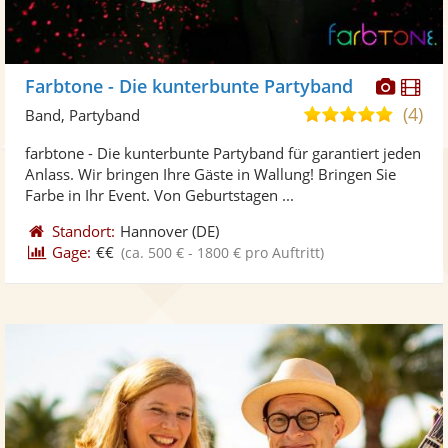
Diese
Di
Farbtone - Die kunterbunte Partyband
Künst
Kü
(4)
5,0
Band, Partyband
stellt
ste
von
farbtone - Die kunterbunte Partyband für garantiert jeden
Fotos
Vi
5
Anlass. Wir bringen Ihre Gäste in Wallung! Bringen Sie
bereit
ber
Sternen
Farbe in Ihr Event. Von Geburtstagen ...
Standort:
Hannover
(DE)
Gage:
€€
(ca. 500 € - 1800 € pro Auftritt)