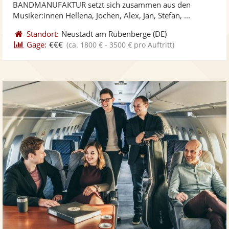
BANDMANUFAKTUR setzt sich zusammen aus den
bereit
ber
Sternen
Musiker:innen Hellena, Jochen, Alex, Jan, Stefan, ...
Standort:
Neustadt am Rübenberge
(DE)
Gage:
€€€
(ca. 1800 € - 3500 € pro Auftritt)