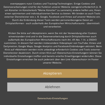
eventpeppers nutzt Cookies und Tracking-Technologien. Einige Cookies und
Datenverarbeitungen sind für die Funktion unserer Website zwingend erforderlich (z. B.
um Künstler im Künstlerkorb "Meine Künstler" zu sammeln), andere helfen uns, Ihnen
einen optimierten und individualisierten Service zu bieten. Wir binden so auch Tools
externer Dienstleister wie z. B. Google, Facebook und Vimeo auf unserer Website ein.
Durch die Einbindung dieser Tools werden personenbezogene Daten an
Drittplattformen - auch außerhalb des Europäischen Wirtschaftsraums - übermittelt
Auch interessant:
und verarbeitet.
Klicken Sie bitte auf «Akzeptieren», wenn Sie mit der Verwendung aller Cookies
einverstanden sind und in die Datenverarbeitung durch Drittplattformen auch
außerhalb des Europäischen Wirtschaftsraums nach Art. 49 Abs. 1 lit. a DSGVO
Rock
Top 40
Alternative Band
Tanz- & Showband
zustimmen. In diesem Fall werden insbesondere Videoplayer von YouTube, Vimeo und
Dailymotion, Google Maps, Google Analytics und Facebook-Einbindungen aktiviert. Beim
Klick auf «Ablehnen» werden nicht unbedingt erforderlich Cookies und Tools externer
Dienstleister deaktiviert. Durch einen Klick auf «Datenschutz-Einstellungen» können Sie
individuelle Einstellungen treffen und bereits erteilte Einwilligungen widerrufen. Diese
Einstellungen erreichen Sie auch jederzeit über den Link «Datenschutz» im Footer
unserer Website.
Wie funktioniert's?
Akzeptieren
1. Kostenlos anfragen
Ablehnen
Starten Sie mit dem Button 'Kostenlos anfragen' eine Anfrage an die für
Sie interessanten Bands - also z. B. bestimmte Pop-Bands. Diesen
Button finden Sie auf den jeweiligen Künstler-Profil-Seiten der Musiker.
Datenschutz-Einstellungen