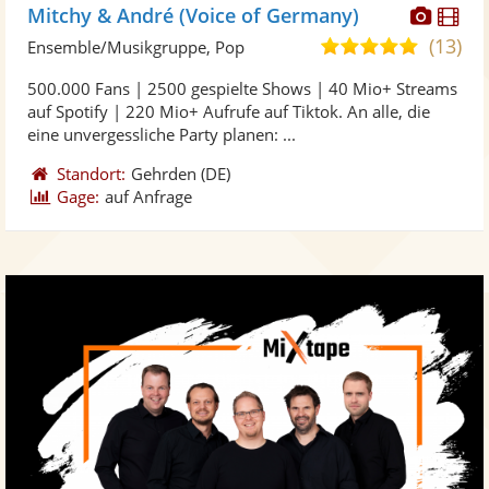
Diese
Di
Mitchy & André (Voice of Germany)
Künst
Kü
(13)
5,0
Ensemble/Musikgruppe, Pop
stellt
ste
von
500.000 Fans | 2500 gespielte Shows | 40 Mio+ Streams
Fotos
Vi
5
auf Spotify | 220 Mio+ Aufrufe auf Tiktok. An alle, die
bereit
ber
Sternen
eine unvergessliche Party planen: ...
Standort:
Gehrden
(DE)
Gage:
auf Anfrage