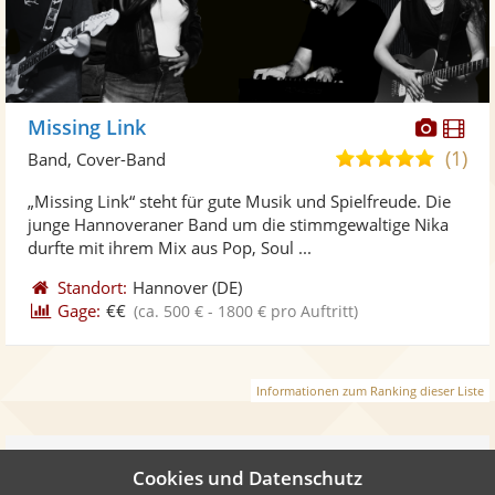
Diese
Di
Missing Link
Künst
Kü
(1)
5,0
Band, Cover-Band
stellt
ste
von
„Missing Link“ steht für gute Musik und Spielfreude. Die
Fotos
Vi
5
junge Hannoveraner Band um die stimmgewaltige Nika
bereit
ber
Sternen
durfte mit ihrem Mix aus Pop, Soul ...
Standort:
Hannover
(DE)
Gage:
€€
(ca. 500 € - 1800 € pro Auftritt)
Informationen zum Ranking dieser Liste
Weiter
Cookies und Datenschutz