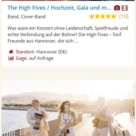
Diese
Di
The High Fives / Hochzeit, Gala und mehr
Künst
Kü
(10)
5,0
Band, Cover-Band
stellt
ste
von
Was wäre ein Konzert ohne Leidenschaft, Spielfreude und
Fotos
Vi
5
echte Verbindung auf der Bühne? Die High Fives – fünf
bereit
ber
Sternen
Freunde aus Hannover, die sich ...
Standort:
Hannover
(DE)
Gage:
auf Anfrage