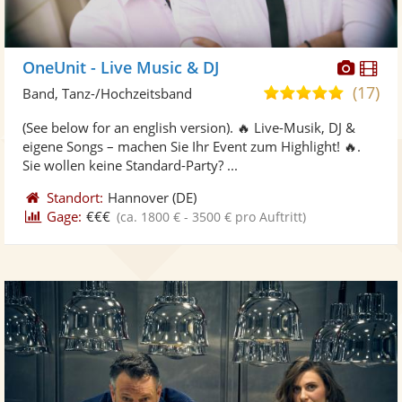
Diese
Di
OneUnit - Live Music & DJ
Künst
Kü
(17)
4,9
Band, Tanz-/Hochzeitsband
stellt
ste
von
(See below for an english version). 🔥 Live-Musik, DJ &
Fotos
Vi
5
eigene Songs – machen Sie Ihr Event zum Highlight! 🔥.
bereit
ber
Sternen
Sie wollen keine Standard-Party? ...
Standort:
Hannover
(DE)
Gage:
€€€
(ca. 1800 € - 3500 € pro Auftritt)