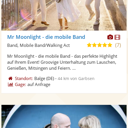
Diese
Di
Mr Moonlight - die mobile Band
Künst
Kü
(7)
5,0
Band, Mobile Band/Walking Act
stellt
ste
von
Mr Moonlight - die mobile Band - das perfekte Highlight
Fotos
Vi
5
auf Ihrem Event! Groovige Unterhaltung zum Lauschen,
bereit
ber
Sternen
Genießen, Mitsingen und Feiern. ...
Standort:
Balge
(DE)
-
44 km von Garbsen
Gage:
auf Anfrage