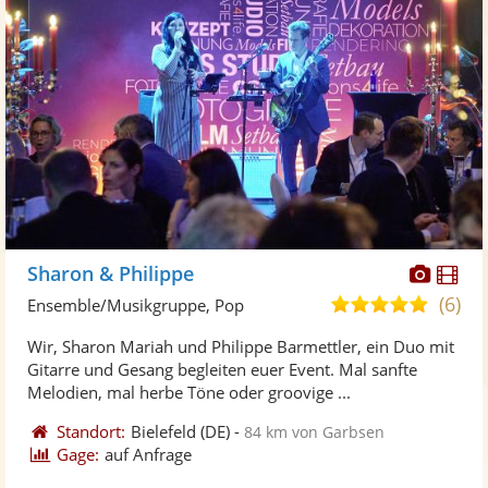
Diese
Di
Sharon & Philippe
Künst
Kü
(6)
5,0
Ensemble/Musikgruppe, Pop
stellt
ste
von
Wir, Sharon Mariah und Philippe Barmettler, ein Duo mit
Fotos
Vi
5
Gitarre und Gesang begleiten euer Event. Mal sanfte
bereit
ber
Sternen
Melodien, mal herbe Töne oder groovige ...
Standort:
Bielefeld
(DE)
-
84 km von Garbsen
Gage:
auf Anfrage