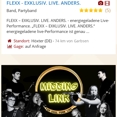
Diese
Di
FLEXX - EXKLUSIV. LIVE. ANDERS.
Künst
Kü
(5)
5,0
Band, Partyband
stellt
ste
von
FLEXX – EXKLUSIV. LIVE. ANDERS. - energiegeladene Live-
Fotos
Vi
5
Performance. „FLEXX – EXKLUSIV. LIVE. ANDERS.“
bereit
ber
Sternen
energiegeladene live-Performance ist genau ...
Standort:
Höxter
(DE)
-
74 km von Garbsen
Gage:
auf Anfrage