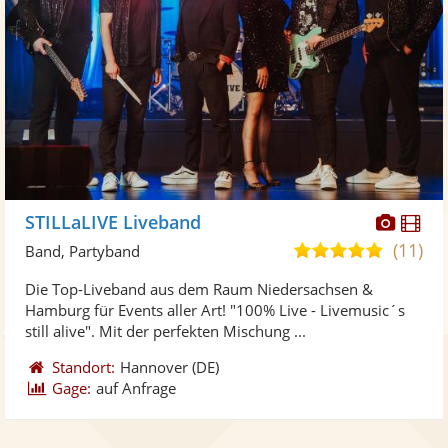
Diese
Di
STILLaLIVE Liveband
Künst
Kü
(11)
5,0
Band, Partyband
stellt
ste
von
Die Top-Liveband aus dem Raum Niedersachsen &
Fotos
Vi
5
Hamburg für Events aller Art! "100% Live - Livemusic´s
bereit
ber
Sternen
still alive". Mit der perfekten Mischung ...
Standort:
Hannover
(DE)
Gage:
auf Anfrage