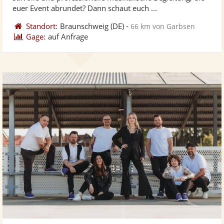
bereit
ber
Sternen
euer Event abrundet? Dann schaut euch ...
Standort:
Braunschweig
(DE)
-
66 km von Garbsen
Gage:
auf Anfrage