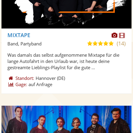
Diese
Di
MIXTAPE
Künst
Kü
(14)
5,0
Band, Partyband
stellt
ste
von
Was damals das selbst aufgenommene Mixtape für die
Fotos
Vi
5
lange Autofahrt in den Urlaub war, ist heute deine
bereit
ber
Sternen
gestreamte Lieblings-Playlist für die gute ...
Standort:
Hannover
(DE)
Gage:
auf Anfrage