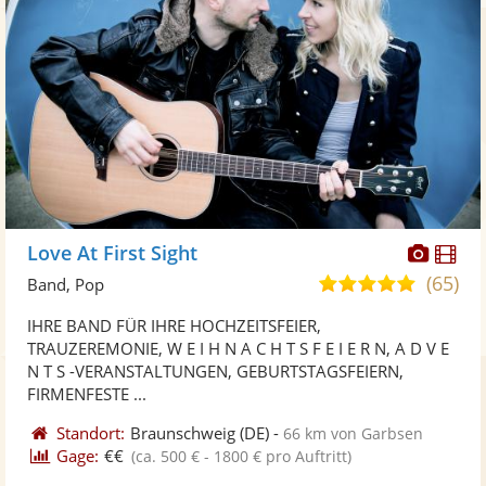
Diese
Di
Love At First Sight
Künst
Kü
(65)
5,0
Band, Pop
stellt
ste
von
IHRE BAND FÜR IHRE HOCHZEITSFEIER,
Fotos
Vi
5
TRAUZEREMONIE, W E I H N A C H T S F E I E R N, A D V E
bereit
ber
Sternen
N T S -VERANSTALTUNGEN, GEBURTSTAGSFEIERN,
FIRMENFESTE ...
Standort:
Braunschweig
(DE)
-
66 km von Garbsen
Gage:
€€
(ca. 500 € - 1800 € pro Auftritt)