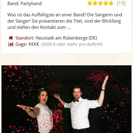
Künst
Kü
(19)
5,0
Band, Partyband
stellt
ste
von
Was ist das Auffälligste an einer Band? Die Sängerin und
Fotos
Vi
5
der Sänger! Sie präsentieren die Titel, sind der Blickfang
bereit
ber
Sternen
und stellen den Kontakt zum ...
Standort:
Neustadt am Rübenberge
(DE)
Gage:
€€€€
(3500 € oder mehr pro Auftritt)