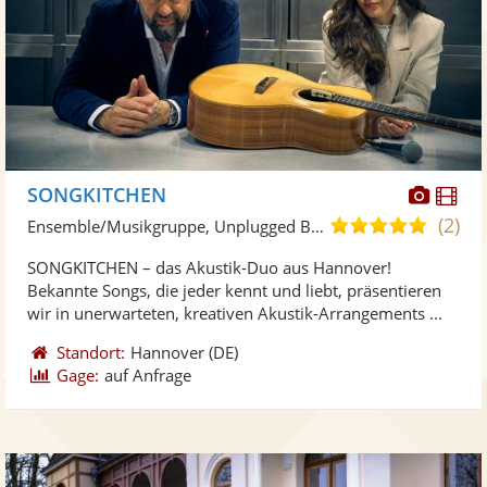
Diese
Di
SONGKITCHEN
Künst
Kü
(2)
4,8
Ensemble/Musikgruppe, Unplugged Band/Akustik Band
stellt
ste
von
SONGKITCHEN – das Akustik-Duo aus Hannover!
Fotos
Vi
5
Bekannte Songs, die jeder kennt und liebt, präsentieren
bereit
ber
Sternen
wir in unerwarteten, kreativen Akustik-Arrangements ...
Standort:
Hannover
(DE)
Gage:
auf Anfrage