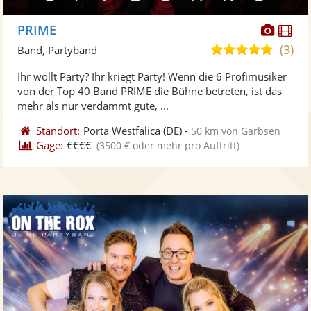
Diese
Di
PRIME
Künst
Kü
(3)
4,8
Band, Partyband
stellt
ste
von
Ihr wollt Party? Ihr kriegt Party! Wenn die 6 Profimusiker
Fotos
Vi
5
von der Top 40 Band PRIME die Bühne betreten, ist das
bereit
ber
Sternen
mehr als nur verdammt gute, ...
Standort:
Porta Westfalica
(DE)
-
50 km von Garbsen
Gage:
€€€€
(3500 € oder mehr pro Auftritt)