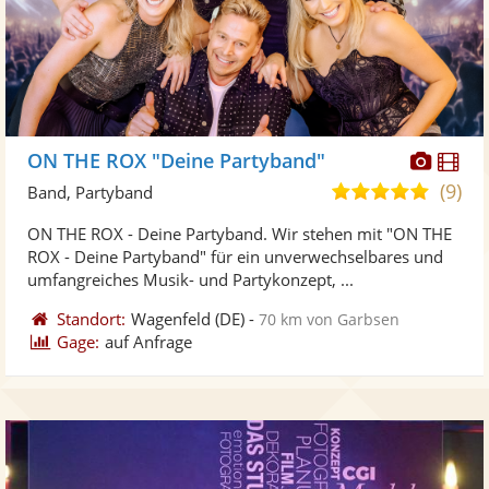
Diese
Di
ON THE ROX "Deine Partyband"
Künst
Kü
(9)
5,0
Band, Partyband
stellt
ste
von
ON THE ROX - Deine Partyband. Wir stehen mit "ON THE
Fotos
Vi
5
ROX - Deine Partyband" für ein unverwechselbares und
bereit
ber
Sternen
umfangreiches Musik- und Partykonzept, ...
Standort:
Wagenfeld
(DE)
-
70 km von Garbsen
Gage:
auf Anfrage