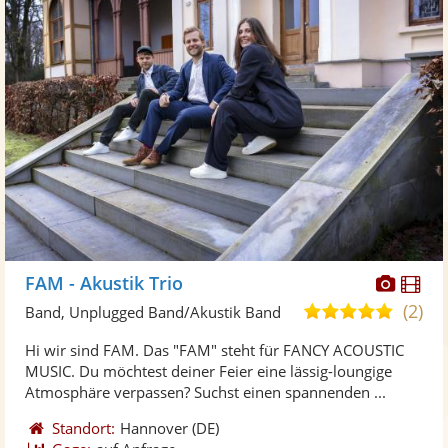
Diese
Di
FAM - Akustik Trio
Künst
Kü
(2)
5,0
Band, Unplugged Band/Akustik Band
stellt
ste
von
Hi wir sind FAM. Das "FAM" steht für FANCY ACOUSTIC
Fotos
Vi
5
MUSIC. Du möchtest deiner Feier eine lässig-loungige
bereit
ber
Sternen
Atmosphäre verpassen? Suchst einen spannenden ...
Standort:
Hannover
(DE)