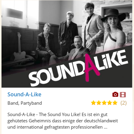
Diese
Di
Sound-A-Like
Künst
Kü
(2)
5,0
Band, Partyband
stellt
ste
von
Sound-A-Like - The Sound You Like! Es ist ein gut
Fotos
Vi
5
gehütetes Geheimnis dass einige der deutschlandweit
bereit
ber
Sternen
und international gefragtesten professionellen ...