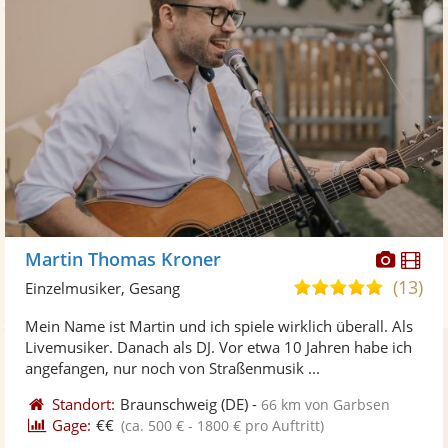
Diese
Di
Martin Thomas Kroner
Künst
Kü
(13)
5,0
Einzelmusiker, Gesang
stellt
ste
von
Mein Name ist Martin und ich spiele wirklich überall. Als
Fotos
Vi
5
Livemusiker. Danach als DJ. Vor etwa 10 Jahren habe ich
bereit
ber
Sternen
angefangen, nur noch von Straßenmusik ...
Standort:
Braunschweig
(DE)
-
66 km von Garbsen
Gage:
€€
(ca. 500 € - 1800 € pro Auftritt)