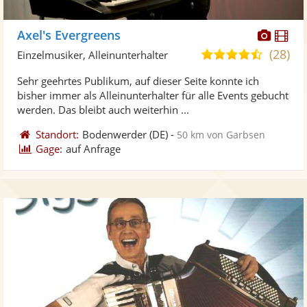
Diese
Di
Axel's Evergreens
Künst
Kü
(28)
4,7
Einzelmusiker, Alleinunterhalter
stellt
ste
von
Sehr geehrtes Publikum, auf dieser Seite konnte ich
Fotos
Vi
5
bisher immer als Alleinunterhalter für alle Events gebucht
bereit
ber
Sternen
werden. Das bleibt auch weiterhin ...
Standort:
Bodenwerder
(DE)
-
50 km von Garbsen
Gage:
auf Anfrage