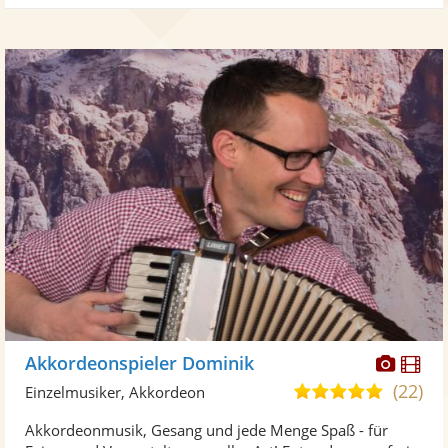
Diese
Di
Akkordeonspieler Dominik
Künst
Kü
(22)
5,0
Einzelmusiker, Akkordeon
stellt
ste
von
Akkordeonmusik, Gesang und jede Menge Spaß - für
Fotos
Vi
5