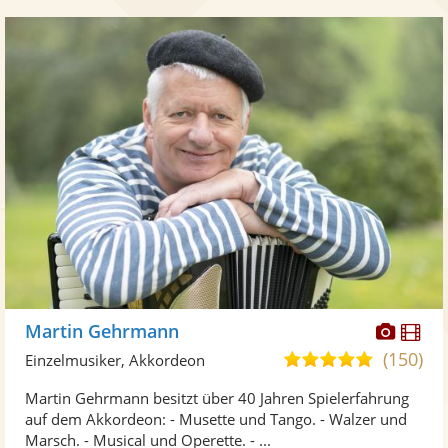
Diese
Di
Martin Gehrmann
Künst
Kü
(150)
5,0
Einzelmusiker, Akkordeon
stellt
ste
von
Martin Gehrmann besitzt über 40 Jahren Spielerfahrung
Fotos
Vi
5
auf dem Akkordeon: - Musette und Tango. - Walzer und
bereit
ber
Sternen
Marsch. - Musical und Operette. - ...