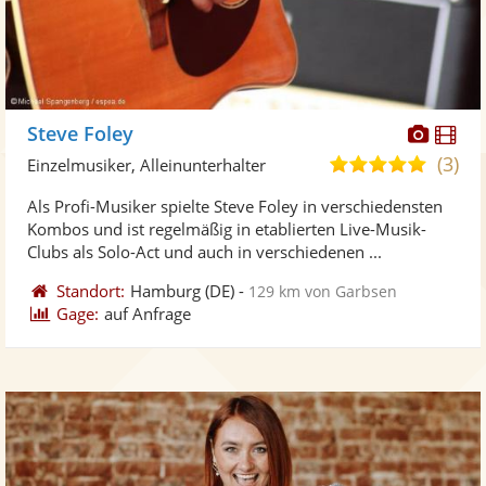
Diese
Di
Steve Foley
Künst
Kü
(3)
5,0
Einzelmusiker, Alleinunterhalter
stellt
ste
von
Als Profi-Musiker spielte Steve Foley in verschiedensten
Fotos
Vi
5
Kombos und ist regelmäßig in etablierten Live-Musik-
bereit
ber
Sternen
Clubs als Solo-Act und auch in verschiedenen ...
Standort:
Hamburg
(DE)
-
129 km von Garbsen
Gage:
auf Anfrage