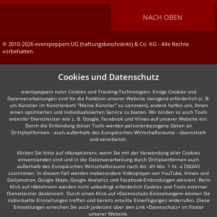
NACH OBEN
© 2010-2026 eventpeppers UG (haftungsbeschränkt) & Co. KG - Alle Rechte
vorbehalten.
Cookies und Datenschutz
eventpeppers nutzt Cookies und Tracking-Technologien. Einige Cookies und
Datenverarbeitungen sind für die Funktion unserer Website zwingend erforderlich (z. B.
um Künstler im Künstlerkorb "Meine Künstler" zu sammeln), andere helfen uns, Ihnen
einen optimierten und individualisierten Service zu bieten. Wir binden so auch Tools
externer Dienstleister wie z. B. Google, Facebook und Vimeo auf unserer Website ein.
Durch die Einbindung dieser Tools werden personenbezogene Daten an
Drittplattformen - auch außerhalb des Europäischen Wirtschaftsraums - übermittelt
und verarbeitet.
Klicken Sie bitte auf «Akzeptieren», wenn Sie mit der Verwendung aller Cookies
einverstanden sind und in die Datenverarbeitung durch Drittplattformen auch
außerhalb des Europäischen Wirtschaftsraums nach Art. 49 Abs. 1 lit. a DSGVO
zustimmen. In diesem Fall werden insbesondere Videoplayer von YouTube, Vimeo und
Dailymotion, Google Maps, Google Analytics und Facebook-Einbindungen aktiviert. Beim
Klick auf «Ablehnen» werden nicht unbedingt erforderlich Cookies und Tools externer
Dienstleister deaktiviert. Durch einen Klick auf «Datenschutz-Einstellungen» können Sie
individuelle Einstellungen treffen und bereits erteilte Einwilligungen widerrufen. Diese
Einstellungen erreichen Sie auch jederzeit über den Link «Datenschutz» im Footer
unserer Website.