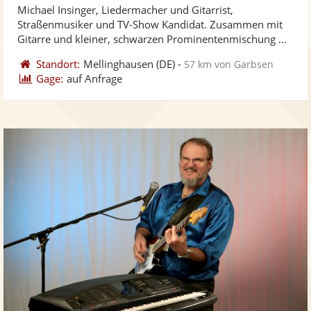
Michael Insinger, Liedermacher und Gitarrist,
Fotos
Vi
5
Straßenmusiker und TV-Show Kandidat. Zusammen mit
bereit
ber
Sternen
Gitarre und kleiner, schwarzen Prominentenmischung ...
Standort:
Mellinghausen
(DE)
-
57 km von Garbsen
Gage:
auf Anfrage