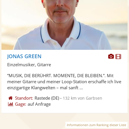
Diese
Di
JONAS GREEN
Künst
Kü
Einzelmusiker, Gitarre
stellt
ste
”MUSIK, DIE BERÜHRT. MOMENTE, DIE BLEIBEN.”. Mit
Fotos
Vi
meiner Gitarre und meiner Loop-Station erschaffe ich live
bereit
ber
einzigartige Klangwelten – mal sanft ...
Standort:
Rastede
(DE)
-
132 km von Garbsen
Gage:
auf Anfrage
Informationen zum Ranking dieser Liste