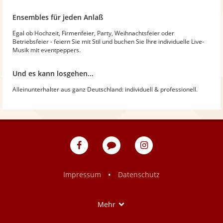
Ensembles für jeden Anlaß
Egal ob Hochzeit, Firmenfeier, Party, Weihnachtsfeier oder
Betriebsfeier - feiern Sie mit Stil und buchen Sie Ihre individuelle Live-
Musik mit eventpeppers.
Und es kann losgehen...
Alleinunterhalter aus ganz Deutschland: individuell & professionell.
eventpeppers
Blog
eventpeppers
auf
auf
Facebook
Instagram
•
Impressum
Datenschutz
Show
Mehr