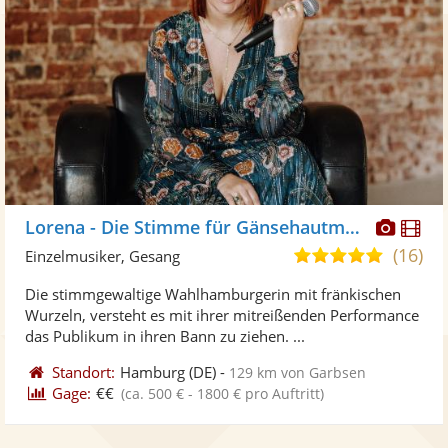
Diese
Di
Lorena - Die Stimme für Gänsehautmomente
Künst
Kü
(16)
5,0
Einzelmusiker, Gesang
stellt
ste
von
Die stimmgewaltige Wahlhamburgerin mit fränkischen
Fotos
Vi
5
Wurzeln, versteht es mit ihrer mitreißenden Performance
bereit
ber
Sternen
das Publikum in ihren Bann zu ziehen. ...
Standort:
Hamburg
(DE)
-
129 km von Garbsen
Gage:
€€
(ca. 500 € - 1800 € pro Auftritt)