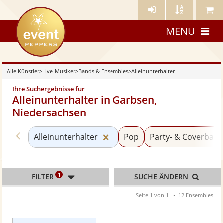
Künstler-
Künstler
Meine
eventpeppers
Login
A-
Künstle
MENU
Z
Alle Künstler
>
Live-Musiker
>
Bands & Ensembles
>
Alleinunterhalter
Ihre Suchergebnisse für
Alleinunterhalter in Garbsen,
Niedersachsen
Zurück zu «Bands & Ensembles»
Kategorie «Alleinunterhalter
Alleinunterhalter
Pop
Party- & Coverban
1
FILTER
SUCHE ÄNDERN
Seite 1 von 1
12 Ensembles