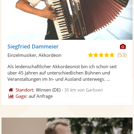
Di
Siegfried Dammeier
Kü
(53)
5,0
Einzelmusiker, Akkordeon
ste
von
Als leidenschaftlicher Akkordeonist bin ich schon seit
Fo
5
über 45 Jahren auf unterschiedlichen Bühnen und
ber
Sternen
Veranstaltungen im In- und Ausland unterwegs. ...
Standort:
Winsen
(DE)
-
35 km von Garbsen
Gage:
auf Anfrage