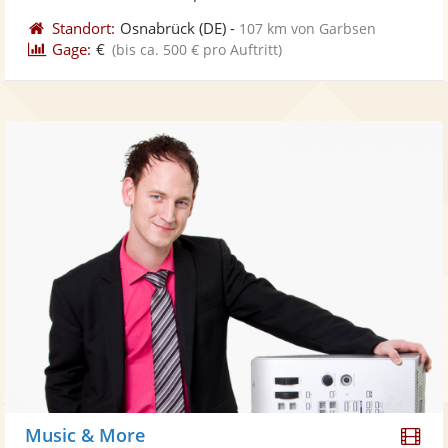
Standort:
Osnabrück
(DE)
-
107 km von Garbsen
Gage:
€
(bis ca. 500 € pro Auftritt)
Di
Music & More