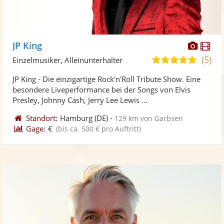
Diese
Di
JP King
Künst
Kü
(5)
5,0
Einzelmusiker, Alleinunterhalter
stellt
ste
von
JP King - Die einzigartige Rock'n'Roll Tribute Show. Eine
Fotos
Vi
5
besondere Liveperformance bei der Songs von Elvis
bereit
ber
Sternen
Presley, Johnny Cash, Jerry Lee Lewis ...
Standort:
Hamburg
(DE)
-
129 km von Garbsen
Gage:
€
(bis ca. 500 € pro Auftritt)