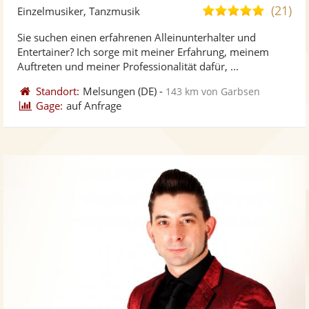
Kü
(21)
5,0
Einzelmusiker, Tanzmusik
ste
von
Sie suchen einen erfahrenen Alleinunterhalter und
Vi
5
Entertainer? Ich sorge mit meiner Erfahrung, meinem
ber
Sternen
Auftreten und meiner Professionalität dafür, ...
Standort:
Melsungen
(DE)
-
143 km von Garbsen
Gage:
auf Anfrage