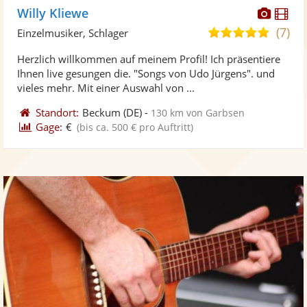
Diese
Di
Willy Kliewe
Künst
Kü
(7)
4,8
Einzelmusiker, Schlager
stellt
ste
von
Herzlich willkommen auf meinem Profil! Ich präsentiere
Fotos
Vi
5
Ihnen live gesungen die. "Songs von Udo Jürgens". und
bereit
ber
Sternen
vieles mehr. Mit einer Auswahl von ...
Standort:
Beckum
(DE)
-
130 km von Garbsen
Gage:
€
(bis ca. 500 € pro Auftritt)