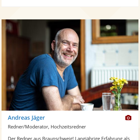
Di
Andreas Jäger
Kü
Redner/Moderator, Hochzeitsredner
ste
Der Redner aus Braunschweig! Langjährige Erfahrung als