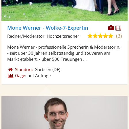
Diese
Di
Mone Werner - Wolke-7-Expertin
Künst
Kü
(3)
5,0
Redner/Moderator, Hochzeitsredner
stellt
ste
von
Mone Werner - professionelle Sprecherin & Moderatorin.
Fotos
Vi
5
- seit über 30 Jahren selbstständig und souverän am
bereit
ber
Sternen
Markt etabliert. - über 500 Trauungen ...
Standort:
Garbsen
(DE)
Gage:
auf Anfrage