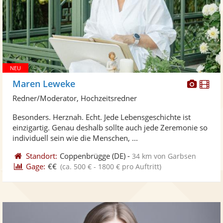
Diese
Di
Maren Leweke
Künst
Kü
Redner/Moderator, Hochzeitsredner
stellt
ste
Besonders. Herznah. Echt. Jede Lebensgeschichte ist
Fotos
Vi
einzigartig. Genau deshalb sollte auch jede Zeremonie so
bereit
ber
individuell sein wie die Menschen, ...
Standort:
Coppenbrügge
(DE)
-
34 km von Garbsen
Gage:
€€
(ca. 500 € - 1800 € pro Auftritt)