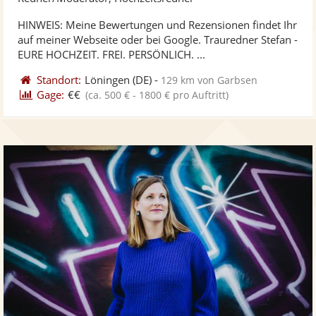
ste
HINWEIS: Meine Bewertungen und Rezensionen findet Ihr
Fo
auf meiner Webseite oder bei Google. Trauredner Stefan -
ber
EURE HOCHZEIT. FREI. PERSÖNLICH. ...
Standort:
Löningen
(DE)
-
129 km von Garbsen
Gage:
€€
(ca. 500 € - 1800 € pro Auftritt)