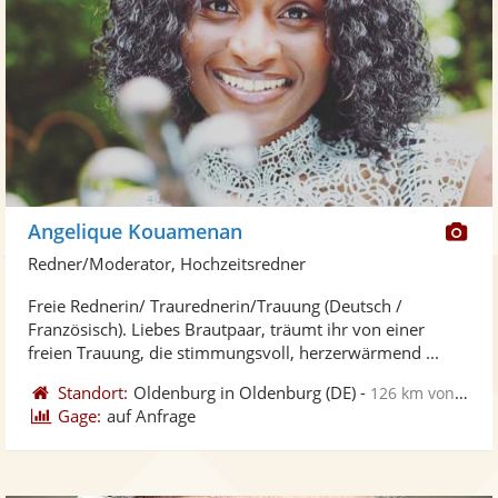
Di
Angelique Kouamenan
Kü
Redner/Moderator, Hochzeitsredner
ste
Freie Rednerin/ Traurednerin/Trauung (Deutsch /
Fo
Französisch). Liebes Brautpaar, träumt ihr von einer
ber
freien Trauung, die stimmungsvoll, herzerwärmend ...
Standort:
Oldenburg in Oldenburg
(DE)
-
126 km von Garbsen
Gage:
auf Anfrage