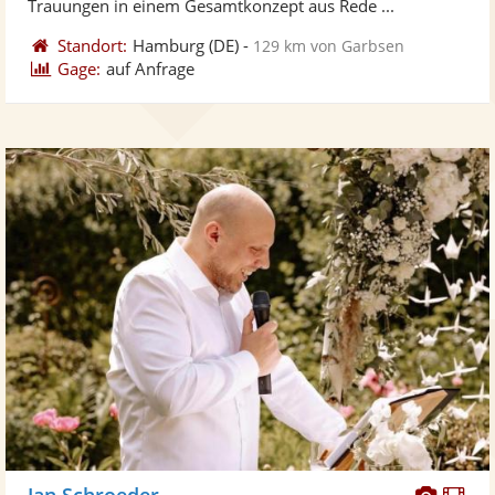
Trauungen in einem Gesamtkonzept aus Rede ...
Standort:
Hamburg
(DE)
-
129 km von Garbsen
Gage:
auf Anfrage
Diese
Di
Jan Schroeder