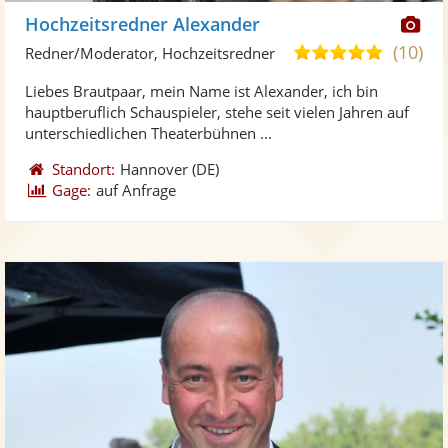
Di
Hochzeitsredner Alexander
Kü
(10)
5,0
Redner/Moderator, Hochzeitsredner
ste
von
Liebes Brautpaar, mein Name ist Alexander, ich bin
Fo
5
hauptberuflich Schauspieler, stehe seit vielen Jahren auf
ber
Sternen
unterschiedlichen Theaterbühnen ...
Standort:
Hannover
(DE)
Gage:
auf Anfrage