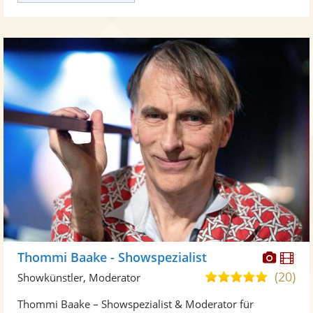
Diese
Di
Thommi Baake - Showspezialist
Künst
Kü
(20)
4,8
Showkünstler, Moderator
stellt
ste
von
Thommi Baake – Showspezialist & Moderator für
Fotos
Vi
5