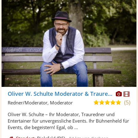
Diese
Di
Oliver W. Schulte Moderator & Trauredner
Künst
Kü
(5)
5,0
Redner/Moderator, Moderator
stellt
ste
von
Oliver W. Schulte – Ihr Moderator, Trauredner und
Fotos
Vi
5
Entertainer für unvergessliche Events. Ihr Bühnenheld für
bereit
ber
Sternen
Events, die begeistern! Egal, ob ...