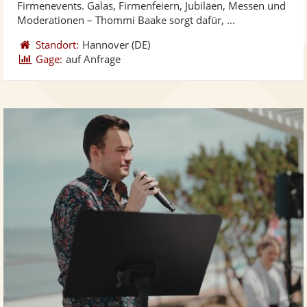
Firmenevents. Galas, Firmenfeiern, Jubiläen, Messen und
bereit
ber
Sternen
Moderationen – Thommi Baake sorgt dafür, ...
Standort:
Hannover
(DE)
Gage:
auf Anfrage