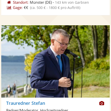
Standort:
Münster
(DE)
-
143 km von Garbsen
Gage:
€€
(ca. 500 € - 1800 € pro Auftritt)
Di
Trauredner Stefan
Kü
Redner/Moderator, Hochzeitsredner