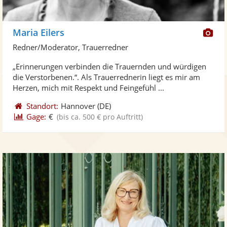
Di
Maria Eilers
Kü
Redner/Moderator, Trauerredner
ste
„Erinnerungen verbinden die Trauernden und würdigen
Fo
die Verstorbenen.“. Als Trauerrednerin liegt es mir am
ber
Herzen, mich mit Respekt und Feingefühl ...
Standort:
Hannover
(DE)
Gage:
€
(bis ca. 500 € pro Auftritt)