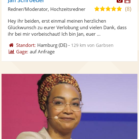
Künst
Kü
(8)
5,0
Redner/Moderator, Hochzeitsredner
stellt
ste
von
Hey ihr beiden, erst einmal meinen herzlichen
Fotos
Vi
5
Glückwunsch zu eurer Verlobung und vielen Dank, dass
bereit
ber
Sternen
ihr bei mir vorbeischaut! Ich bin Jan, euer ...
Standort:
Hamburg
(DE)
-
129 km von Garbsen
Gage:
auf Anfrage