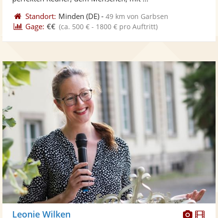
Standort:
Minden
(DE)
-
49 km von Garbsen
Gage:
€€
(ca. 500 € - 1800 € pro Auftritt)
Diese
Di
Leonie Wilken