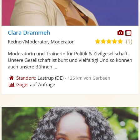
Diese
Di
Clara Drammeh
Künst
Kü
(1)
5,0
Redner/Moderator, Moderator
stellt
ste
von
Moderatorin und Trainerin für Politik & Zivilgesellschaft.
Fotos
Vi
5
Unsere Gesellschaft ist bunt und vielfältig! Und so können
bereit
ber
Sternen
auch unsere Bühnen ...
Standort:
Lastrup
(DE)
-
125 km von Garbsen
Gage:
auf Anfrage