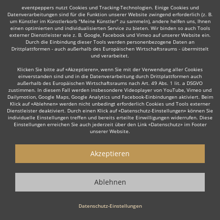
eventpeppers nutzt Cookies und Tracking-Technologien. Einige Cookies und
Datenverarbeitungen sind für die Funktion unserer Website zwingend erforderlich (z. B.
um Künstler im Künstlerkorb "Meine Künstler" zu sammeln), andere helfen uns, Ihnen
einen optimierten und individualisierten Service zu bieten. Wir binden so auch Tools
Trompeter
Trauerredner
Dudelsackspieler
Modera
externer Dienstleister wie z. B. Google, Facebook und Vimeo auf unserer Website ein.
Durch die Einbindung dieser Tools werden personenbezogene Daten an
Drittplattformen - auch außerhalb des Europäischen Wirtschaftsraums - übermittelt
und verarbeitet.
Klicken Sie bitte auf «Akzeptieren», wenn Sie mit der Verwendung aller Cookies
einverstanden sind und in die Datenverarbeitung durch Drittplattformen auch
außerhalb des Europäischen Wirtschaftsraums nach Art. 49 Abs. 1 lit. a DSGVO
Wie funktioniert's?
zustimmen. In diesem Fall werden insbesondere Videoplayer von YouTube, Vimeo und
Dailymotion, Google Maps, Google Analytics und Facebook-Einbindungen aktiviert. Beim
Klick auf «Ablehnen» werden nicht unbedingt erforderlich Cookies und Tools externer
Dienstleister deaktiviert. Durch einen Klick auf «Datenschutz-Einstellungen» können Sie
1. Kostenlos anfragen
individuelle Einstellungen treffen und bereits erteilte Einwilligungen widerrufen. Diese
Einstellungen erreichen Sie auch jederzeit über den Link «Datenschutz» im Footer
Starten Sie mit dem Button 'Kostenlos anfragen' eine Anfrage an die für
unserer Website.
Sie interessanten Moderatoren - also z. B. bestimmte Redner. Diesen
Button finden Sie auf den jeweiligen Künstler-Profil-Seiten der Redner.
Akzeptieren
2. Angebote erhalten & Details besprechen
Ablehnen
Sie erhalten Angebote Ihrer angefragten Redner. Nutzen Sie die
Funktionen der eventpeppers-Plattform oder telefonieren Sie direkt mit
den Rednern um weitere Details, die Gage sowie spezielle Wünsche zu
Datenschutz-Einstellungen
besprechen.