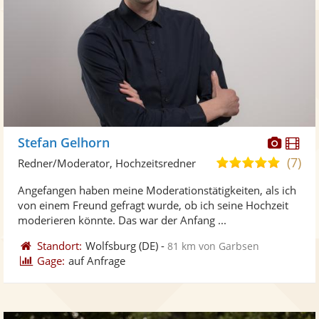
Diese
Di
Stefan Gelhorn
Künst
Kü
(7)
5,0
Redner/Moderator, Hochzeitsredner
stellt
ste
von
Angefangen haben meine Moderationstätigkeiten, als ich
Fotos
Vi
5
von einem Freund gefragt wurde, ob ich seine Hochzeit
bereit
ber
Sternen
moderieren könnte. Das war der Anfang ...
Standort:
Wolfsburg
(DE)
-
81 km von Garbsen
Gage:
auf Anfrage