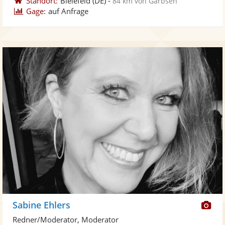
Standort:
Bielefeld
(DE)
-
84 km von Garbsen
Gage:
auf Anfrage
Di
Sabine Ehlers
Kü
Redner/Moderator, Moderator