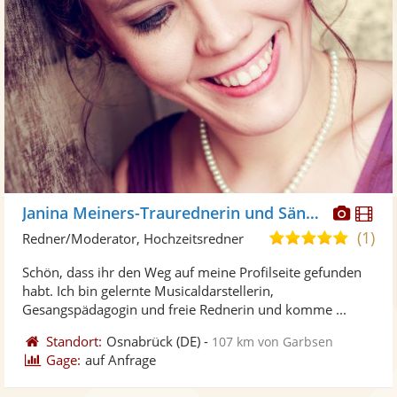
Diese
Di
Janina Meiners-Traurednerin und Sängerin
Künst
Kü
(1)
5,0
Redner/Moderator, Hochzeitsredner
stellt
ste
von
Schön, dass ihr den Weg auf meine Profilseite gefunden
Fotos
Vi
5
habt. Ich bin gelernte Musicaldarstellerin,
bereit
ber
Sternen
Gesangspädagogin und freie Rednerin und komme ...
Standort:
Osnabrück
(DE)
-
107 km von Garbsen
Gage:
auf Anfrage