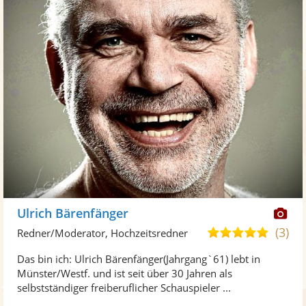
Di
Ulrich Bärenfänger
Kü
(3)
4,8
Redner/Moderator, Hochzeitsredner
ste
von
Das bin ich: Ulrich Bärenfänger(Jahrgang`61) lebt in
Fo
5
Münster/Westf. und ist seit über 30 Jahren als
ber
Sternen
selbstständiger freiberuflicher Schauspieler ...