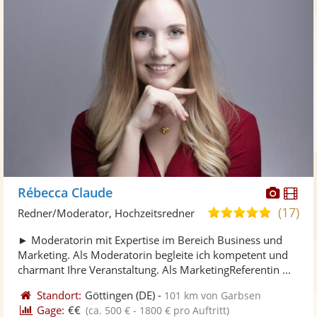
Diese
Di
Rébecca Claude
Künst
Kü
(17)
5,0
Redner/Moderator, Hochzeitsredner
stellt
ste
von
► Moderatorin mit Expertise im Bereich Business und
Fotos
Vi
5
Marketing. Als Moderatorin begleite ich kompetent und
bereit
ber
Sternen
charmant Ihre Veranstaltung. Als MarketingReferentin ...
Standort:
Göttingen
(DE)
-
101 km von Garbsen
Gage:
€€
(ca. 500 € - 1800 € pro Auftritt)