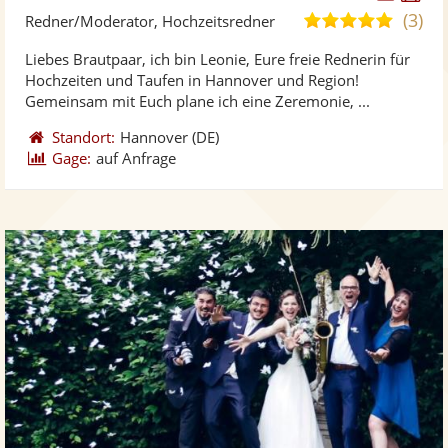
Künst
Kü
(3)
5,0
Redner/Moderator, Hochzeitsredner
stellt
ste
von
Liebes Brautpaar, ich bin Leonie, Eure freie Rednerin für
Fotos
Vi
5
Hochzeiten und Taufen in Hannover und Region!
bereit
ber
Sternen
Gemeinsam mit Euch plane ich eine Zeremonie, ...
Standort:
Hannover
(DE)
Gage:
auf Anfrage