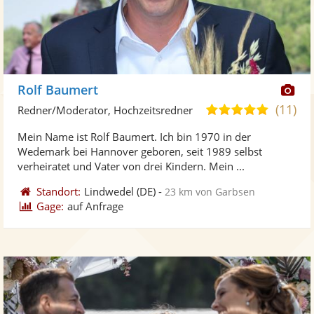
Di
Rolf Baumert
Kü
(11)
5,0
Redner/Moderator, Hochzeitsredner
ste
von
Mein Name ist Rolf Baumert. Ich bin 1970 in der
Fo
5
Wedemark bei Hannover geboren, seit 1989 selbst
ber
Sternen
verheiratet und Vater von drei Kindern. Mein ...
Standort:
Lindwedel
(DE)
-
23 km von Garbsen
Gage:
auf Anfrage