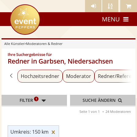
Künstler-
Künstler
Meine
eventpeppers
Login
A-
Künstle
MENU
Z
Alle Künstler
>
Moderatoren & Redner
Ihre Suchergebnisse für
Redner in Garbsen, Niedersachsen
Zurück zu «Alle Künstler»
Hochzeitsredner
Moderator
Redner/Referent
1
FILTER
SUCHE ÄNDERN
Seite 1 von 1
24 Moderatoren
Umkreis: 150 km zurücksetzen
Umkreis: 150 km