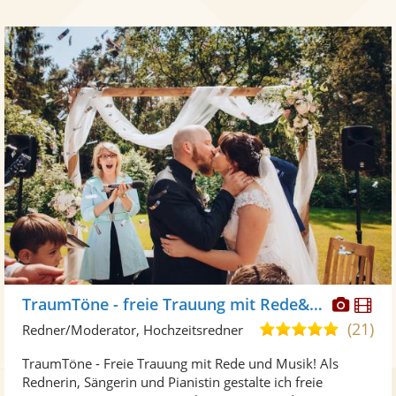
Diese
Di
TraumTöne - freie Trauung mit Rede&Musik
Künst
Kü
(21)
5,0
Redner/Moderator, Hochzeitsredner
stellt
ste
von
TraumTöne - Freie Trauung mit Rede und Musik! Als
Fotos
Vi
5
Rednerin, Sängerin und Pianistin gestalte ich freie
bereit
ber
Sternen