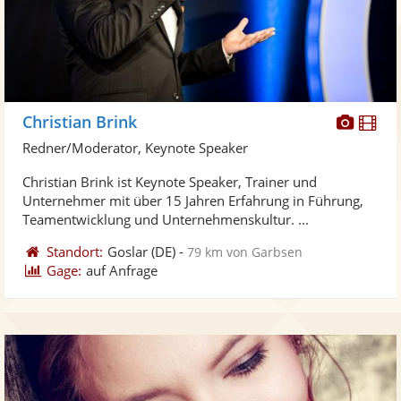
Diese
Di
Christian Brink
Künst
Kü
Redner/Moderator, Keynote Speaker
stellt
ste
Christian Brink ist Keynote Speaker, Trainer und
Fotos
Vi
Unternehmer mit über 15 Jahren Erfahrung in Führung,
bereit
ber
Teamentwicklung und Unternehmenskultur. ...
Standort:
Goslar
(DE)
-
79 km von Garbsen
Gage:
auf Anfrage