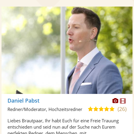
Diese
Di
Daniel Pabst
Künst
Kü
(26)
5,0
Redner/Moderator, Hochzeitsredner
stellt
ste
von
Liebes Brautpaar, Ihr habt Euch für eine Freie Trauung
Fotos
Vi
5
entschieden und seid nun auf der Suche nach Eurem
bereit
ber
Sternen
perfekten Redner, dem Menschen, mit ...