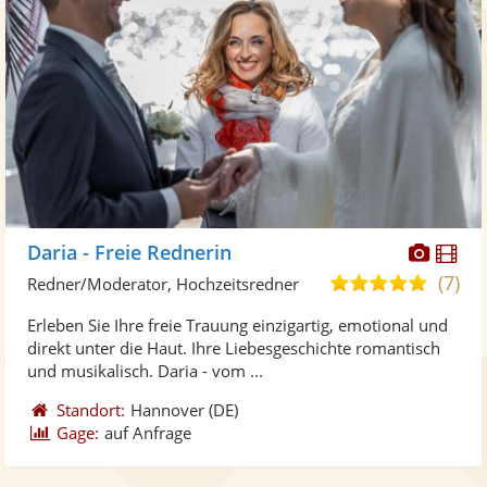
Diese
Di
Daria - Freie Rednerin
Künst
Kü
(7)
5,0
Redner/Moderator, Hochzeitsredner
stellt
ste
von
Erleben Sie Ihre freie Trauung einzigartig, emotional und
Fotos
Vi
5
direkt unter die Haut. Ihre Liebesgeschichte romantisch
bereit
ber
Sternen
und musikalisch. Daria - vom ...
Standort:
Hannover
(DE)
Gage:
auf Anfrage