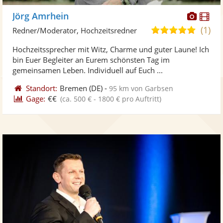
Diese
Di
Jörg Amrhein
Künst
Kü
(1)
5,0
Redner/Moderator, Hochzeitsredner
stellt
ste
von
Hochzeitssprecher mit Witz, Charme und guter Laune! Ich
Fotos
Vi
5
bin Euer Begleiter an Eurem schönsten Tag im
bereit
ber
Sternen
gemeinsamen Leben. Individuell auf Euch ...
Standort:
Bremen
(DE)
-
95 km von Garbsen
Gage:
€€
(ca. 500 € - 1800 € pro Auftritt)