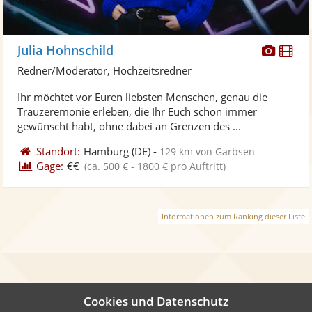
Diese
Di
Julia Hohnschild
Künst
Kü
Redner/Moderator, Hochzeitsredner
stellt
ste
Ihr möchtet vor Euren liebsten Menschen, genau die
Fotos
Vi
Trauzeremonie erleben, die Ihr Euch schon immer
bereit
ber
gewünscht habt, ohne dabei an Grenzen des ...
Standort:
Hamburg
(DE)
-
129 km von Garbsen
Gage:
€€
(ca. 500 € - 1800 € pro Auftritt)
Informationen zum Ranking dieser Liste
Cookies und Datenschutz
Auch interessant: