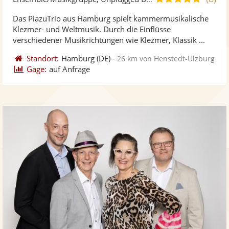
stellt
ste
von
Das PiazuTrio aus Hamburg spielt kammermusikalische
Fotos
Vi
5
Klezmer- und Weltmusik. Durch die Einflüsse
bereit
ber
Sternen
verschiedener Musikrichtungen wie Klezmer, Klassik ...
Standort:
Hamburg
(DE)
-
26 km von Henstedt-Ulzburg
Gage:
auf Anfrage