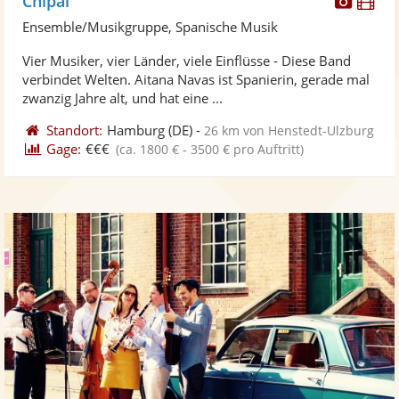
Chipai
Künst
Kü
Ensemble/Musikgruppe, Spanische Musik
stellt
ste
Vier Musiker, vier Länder, viele Einflüsse - Diese Band
Fotos
Vi
verbindet Welten. Aitana Navas ist Spanierin, gerade mal
bereit
ber
zwanzig Jahre alt, und hat eine ...
Standort:
Hamburg
(DE)
-
26 km von Henstedt-Ulzburg
Gage:
€€€
(ca. 1800 € - 3500 € pro Auftritt)