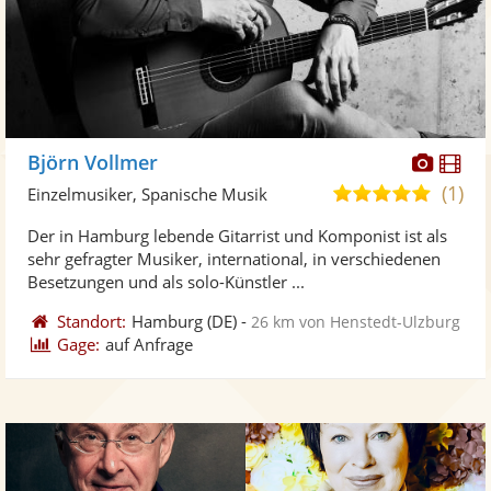
Diese
Di
Björn Vollmer
Künst
Kü
(1)
5,0
Einzelmusiker, Spanische Musik
stellt
ste
von
Der in Hamburg lebende Gitarrist und Komponist ist als
Fotos
Vi
5
sehr gefragter Musiker, international, in verschiedenen
bereit
ber
Sternen
Besetzungen und als solo-Künstler ...
Standort:
Hamburg
(DE)
-
26 km von Henstedt-Ulzburg
Gage:
auf Anfrage