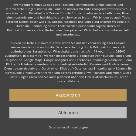
Bei eventpeppers fallen für Sie keine Buchungsgebühren an. Sie
eventpeppers nutzt Cookies und Tracking-Technologien. Einige Cookies und
bekommen einen Direktkontakt zu Ihren gewünschten Bands bzw.
Datenverarbeitungen sind für die Funktion unserer Website zwingend erforderlich (z. B.
um Künstler im Künstlerkorb "Meine Künstler" zu sammeln), andere helfen uns, Ihnen
Ensembles aus aller Welt und können dann individuell Preise und
einen optimierten und individualisierten Service zu bieten. Wir binden so auch Tools
Zahlungsmodalitäten aushandeln.
externer Dienstleister wie z. B. Google, Facebook und Vimeo auf unserer Website ein.
Durch die Einbindung dieser Tools werden personenbezogene Daten an
Drittplattformen - auch außerhalb des Europäischen Wirtschaftsraums - übermittelt
Professionell, mit Bewertungen
und verarbeitet.
Klicken Sie bitte auf «Akzeptieren», wenn Sie mit der Verwendung aller Cookies
Die Musiker werden auf der Plattform professionell präsentiert -
einverstanden sind und in die Datenverarbeitung durch Drittplattformen auch
Bewertungen und Erfahrungen anderer Nutzer inklusive. Wenn Sie
außerhalb des Europäischen Wirtschaftsraums nach Art. 49 Abs. 1 lit. a DSGVO
Musiker - also insbesondere eine internationale Band bzw. ein
zustimmen. In diesem Fall werden insbesondere Videoplayer von YouTube, Vimeo und
internationales Ensemble - für Ihre Feier über eventpeppers anfragen,
Dailymotion, Google Maps, Google Analytics und Facebook-Einbindungen aktiviert. Beim
haben Sie die Möglichkeit nach Ihrer Veranstaltung selbst eine
Klick auf «Ablehnen» werden nicht unbedingt erforderlich Cookies und Tools externer
Dienstleister deaktiviert. Durch einen Klick auf «Datenschutz-Einstellungen» können Sie
Bewertung abzugeben und helfen damit anderen Nutzern gute Musiker
individuelle Einstellungen treffen und bereits erteilte Einwilligungen widerrufen. Diese
zu finden.
Einstellungen erreichen Sie auch jederzeit über den Link «Datenschutz» im Footer
unserer Website.
Bands für jeden Anlaß
Akzeptieren
Egal ob Hochzeit, Firmenfeier, Party, Weihnachtsfeier oder
Betriebsfeier - feiern Sie mit Stil und buchen Sie Ihre individuelle Live-
Musik mit eventpeppers.
Ablehnen
Und es kann losgehen...
Datenschutz-Einstellungen
Internationale Bands bzw. internationale Ensembles aus ganz