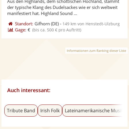
Aus den Highlands, dem schottischen Hochland, stammt
Fotos
Vi
5
der typische Klang des Dudelsackes wie er sich weltweit
bereit
ber
Sternen
manifestiert hat. Highland Sound ...
Standort:
Gifhorn
(DE)
-
149 km von Henstedt-Ulzburg
Gage:
€
(bis ca. 500 € pro Auftritt)
Informationen zum Ranking dieser Liste
Auch interessant:
Tribute Band
Irish Folk
Lateinamerikanische Musik