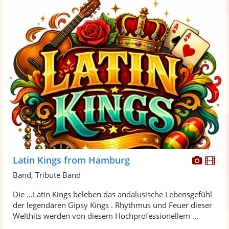
Diese
Di
Latin Kings from Hamburg
Künst
Kü
Band, Tribute Band
stellt
ste
Die …Latin Kings beleben das andalusische Lebensgefühl
Fotos
Vi
der legendären Gipsy Kings . Rhythmus und Feuer dieser
bereit
ber
Welthits werden von diesem Hochprofessionellem ...