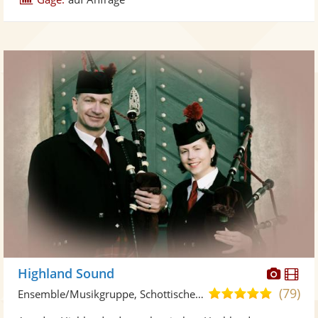
Diese
Di
Highland Sound
Künst
Kü
(79)
5,0
Ensemble/Musikgruppe, Schottische Musik
stellt
ste
von