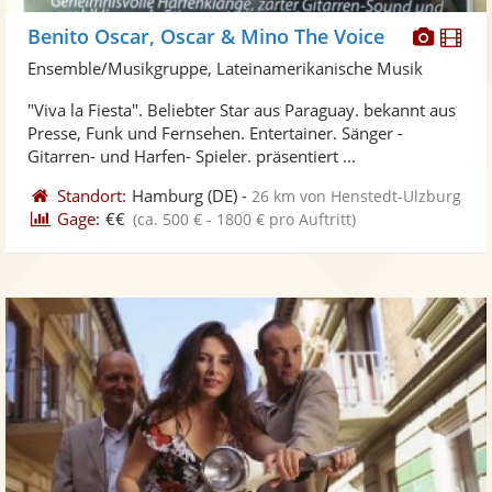
Diese
Di
Benito Oscar, Oscar & Mino The Voice
Künst
Kü
Ensemble/Musikgruppe, Lateinamerikanische Musik
stellt
ste
"Viva la Fiesta". Beliebter Star aus Paraguay. bekannt aus
Fotos
Vi
Presse, Funk und Fernsehen. Entertainer. Sänger -
bereit
ber
Gitarren- und Harfen- Spieler. präsentiert ...
Standort:
Hamburg
(DE)
-
26 km von Henstedt-Ulzburg
Gage:
€€
(ca. 500 € - 1800 € pro Auftritt)