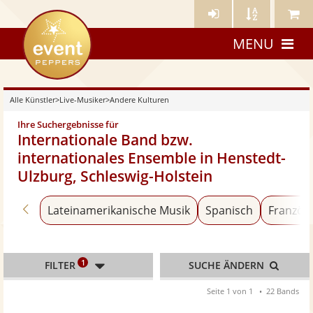
Künstler-
Künstler
Meine
eventpeppers
Login
A-
Künstle
MENU
Z
Alle Künstler
>
Live-Musiker
>
Andere Kulturen
Ihre Suchergebnisse für
Internationale Band bzw.
internationales Ensemble in Henstedt-
Ulzburg, Schleswig-Holstein
Zurück zu «Bands & Ensembles»
Lateinamerikanische Musik
Spanisch
Französ
1
FILTER
SUCHE ÄNDERN
Seite 1 von 1
22 Bands