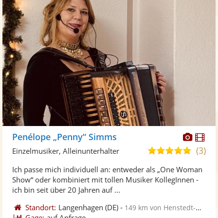
Diese
Di
Penélope „Penny“ Simms
Künst
Kü
(3)
5,0
Einzelmusiker, Alleinunterhalter
stellt
ste
von
Ich passe mich individuell an: entweder als „One Woman
Fotos
Vi
5
Show“ oder kombiniert mit tollen Musiker KollegInnen -
bereit
ber
Sternen
ich bin seit über 20 Jahren auf ...
Standort:
Langenhagen
(DE)
-
149 km von Henstedt-Ulzburg
Gage:
auf Anfrage