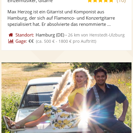
Einzelmusiker, Gitarre
stellt
ste
von
Max Herzog ist ein Gitarrist und Komponist aus
Fotos
Vi
5
Hamburg, der sich auf Flamenco- und Konzertgitarre
bereit
ber
Sternen
spezialisiert hat. Er absolvierte das renommierte ...
Standort:
Hamburg
(DE)
-
26 km von Henstedt-Ulzburg
Gage:
€€
(ca. 500 € - 1800 € pro Auftritt)