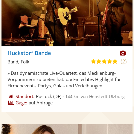
Di
Huckstorf Bande
Kü
(2)
5,0
Band, Folk
ste
von
» Das dynamischste Live-Quartett, das Mecklenburg-
Fo
5
Vorpommern zu bieten hat. «. » Ein echtes Highlight für
ber
Sternen
Firmenevents, Partys, Galas und Verleihungen. ...
Standort:
Rostock
(DE)
-
144 km von Henstedt-Ulzburg
Gage:
auf Anfrage