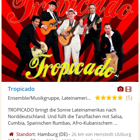
Diese
Di
Tropicado
Künst
Kü
(5)
4,9
Ensemble/Musikgruppe, Lateinamerikanische Musik
stellt
ste
von
TROPICADO bringt die Sonne Lateinamerikas nach
Fotos
Vi
5
Norddeutschland. Und füllt die Tanzflächen mit Salsa,
bereit
ber
Sternen
Cumbia, Spanischen Rumbas, Afro-Kubanischem ...
Standort:
Hamburg
(DE)
-
26 km von Henstedt-Ulzburg