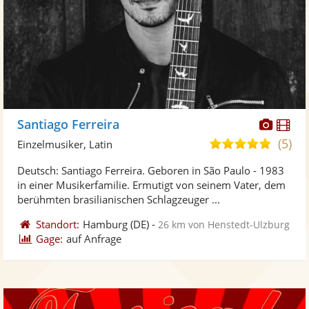
Diese
Di
Santiago Ferreira
Künst
Kü
(5)
5,0
Einzelmusiker, Latin
stellt
ste
von
Deutsch: Santiago Ferreira. Geboren in São Paulo - 1983
Fotos
Vi
5
in einer Musikerfamilie. Ermutigt von seinem Vater, dem
bereit
ber
Sternen
berühmten brasilianischen Schlagzeuger ...
Standort:
Hamburg
(DE)
-
26 km von Henstedt-Ulzburg
Gage:
auf Anfrage