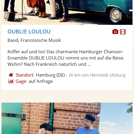
Diese
Di
OUBLIE LOULOU
Künst
Kü
Band, Französische Musik
stellt
ste
Koffer auf und los! Das charmante Hamburger Chanson-
Fotos
Vi
Ensemble OUBLIE LOULOU nimmt uns mit auf die Reise.
bereit
ber
Wohin? Nach Frankreich natürlich und ...
Standort:
Hamburg
(DE)
-
26 km von Henstedt-Ulzburg
Gage:
auf Anfrage