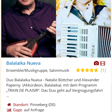
Diese
Di
Balalaika Nueva
Künst
Kü
(1)
5,0
Ensemble/Musikgruppe, Salonmusik
stellt
ste
von
Duo Balalaika Nueva - Natalie Böttcher und Alexander
Fotos
Vi
5
Paperny. (Akkordeon, Balalaika). mit dem Programm
bereit
ber
Sternen
„TRAIN DE PLAISIR“. Das Duo geht auf Vergnügungsfahrt
...
Standort:
Pinneberg
(DE)
Gage:
auf Anfrage