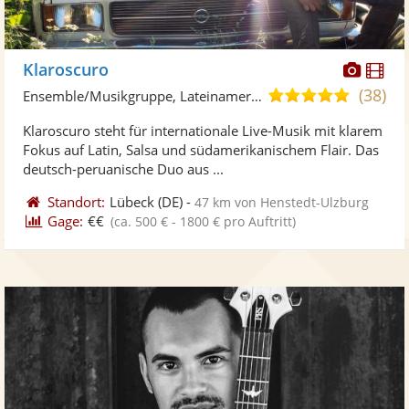
Diese
Di
Klaroscuro
Künst
Kü
(38)
4,9
Ensemble/Musikgruppe, Lateinamerikanische Musik
stellt
ste
von
Klaroscuro steht für internationale Live-Musik mit klarem
Fotos
Vi
5
Fokus auf Latin, Salsa und südamerikanischem Flair. Das
bereit
ber
Sternen
deutsch-peruanische Duo aus ...
Standort:
Lübeck
(DE)
-
47 km von Henstedt-Ulzburg
Gage:
€€
(ca. 500 € - 1800 € pro Auftritt)