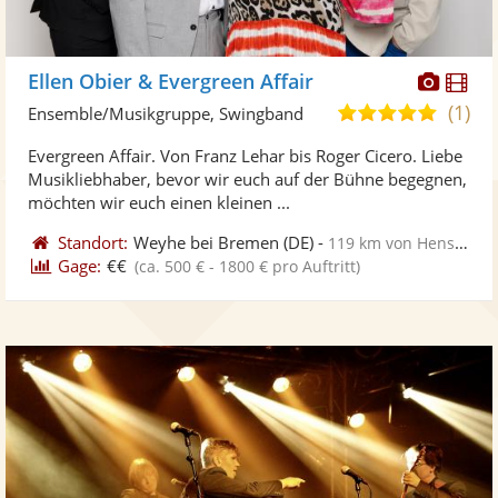
Diese
Di
Ellen Obier & Evergreen Affair
Künst
Kü
(1)
5,0
Ensemble/Musikgruppe, Swingband
stellt
ste
von
Evergreen Affair. Von Franz Lehar bis Roger Cicero. Liebe
Fotos
Vi
5
Musikliebhaber, bevor wir euch auf der Bühne begegnen,
bereit
ber
Sternen
möchten wir euch einen kleinen ...
Standort:
Weyhe bei Bremen
(DE)
-
119 km von Henstedt-Ulzburg
Gage:
€€
(ca. 500 € - 1800 € pro Auftritt)