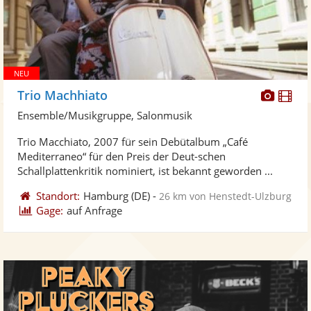
Diese
Di
Trio Machhiato
Künst
Kü
Ensemble/Musikgruppe, Salonmusik
stellt
ste
Trio Macchiato, 2007 für sein Debütalbum „Café
Fotos
Vi
Mediterraneo“ für den Preis der Deut-schen
bereit
ber
Schallplattenkritik nominiert, ist bekannt geworden ...
Standort:
Hamburg
(DE)
-
26 km von Henstedt-Ulzburg
Gage:
auf Anfrage