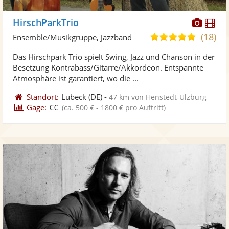
Diese
Di
HirschParkTrio
Künst
Kü
(18)
5,0
Ensemble/Musikgruppe, Jazzband
stellt
ste
von
Das Hirschpark Trio spielt Swing, Jazz und Chanson in der
Fotos
Vi
5
Besetzung Kontrabass/Gitarre/Akkordeon. Entspannte
bereit
ber
Sternen
Atmosphäre ist garantiert, wo die ...
Standort:
Lübeck
(DE)
-
47 km von Henstedt-Ulzburg
Gage:
€€
(ca. 500 € - 1800 € pro Auftritt)