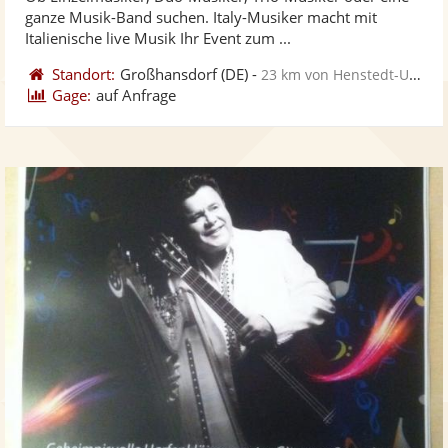
Fotos
Vi
5
ganze Musik-Band suchen. Italy-Musiker macht mit
bereit
ber
Sternen
Italienische live Musik Ihr Event zum ...
Standort:
Großhansdorf
(DE)
-
23 km von Henstedt-Ulzburg
Gage:
auf Anfrage