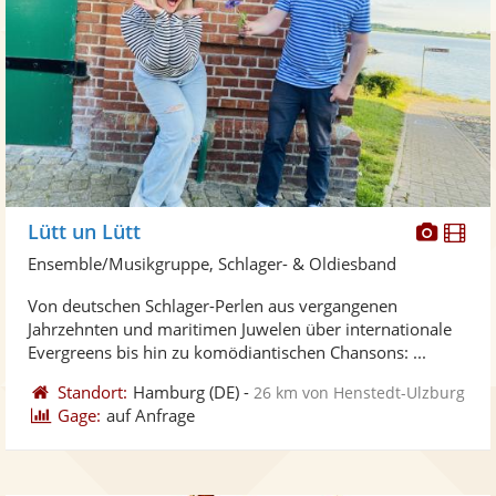
Diese
Di
Lütt un Lütt
Künst
Kü
Ensemble/Musikgruppe, Schlager- & Oldiesband
stellt
ste
Von deutschen Schlager-Perlen aus vergangenen
Fotos
Vi
Jahrzehnten und maritimen Juwelen über internationale
bereit
ber
Evergreens bis hin zu komödiantischen Chansons: ...
Standort:
Hamburg
(DE)
-
26 km von Henstedt-Ulzburg
Gage:
auf Anfrage