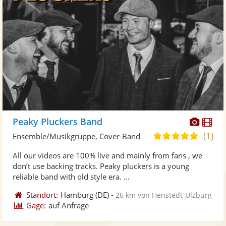
Diese
Di
Peaky Pluckers Band
Künst
Kü
(1)
5,0
Ensemble/Musikgruppe, Cover-Band
stellt
ste
von
All our videos are 100% live and mainly from fans , we
Fotos
Vi
5
don’t use backing tracks. Peaky pluckers is a young
bereit
ber
Sternen
reliable band with old style era. ...
Standort:
Hamburg
(DE)
-
26 km von Henstedt-Ulzburg
Gage:
auf Anfrage