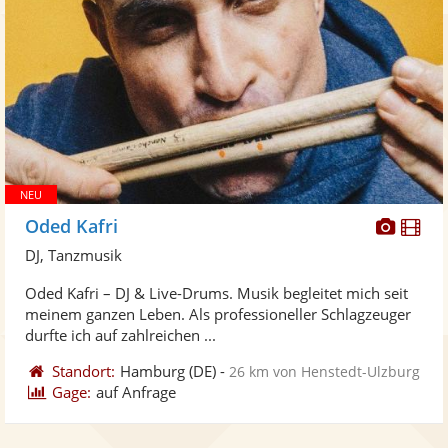
Diese
Di
Oded Kafri
Künst
Kü
DJ, Tanzmusik
stellt
ste
Oded Kafri – DJ & Live-Drums. Musik begleitet mich seit
Fotos
Vi
meinem ganzen Leben. Als professioneller Schlagzeuger
bereit
ber
durfte ich auf zahlreichen ...
Standort:
Hamburg
(DE)
-
26 km von Henstedt-Ulzburg
Gage:
auf Anfrage