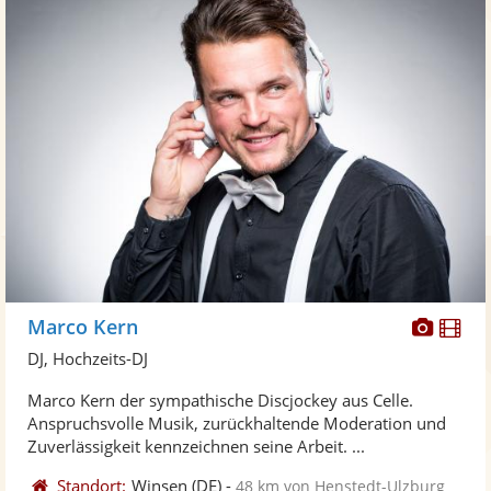
Diese
Di
Marco Kern
Künst
Kü
DJ, Hochzeits-DJ
stellt
ste
Marco Kern der sympathische Discjockey aus Celle.
Fotos
Vi
Anspruchsvolle Musik, zurückhaltende Moderation und
bereit
ber
Zuverlässigkeit kennzeichnen seine Arbeit. ...
Standort:
Winsen
(DE)
-
48 km von Henstedt-Ulzburg