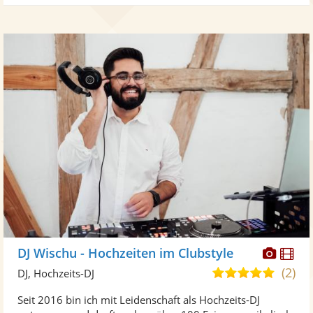
Diese
Di
DJ Wischu - Hochzeiten im Clubstyle
Künst
Kü
(2)
5,0
DJ, Hochzeits-DJ
stellt
ste
von
Seit 2016 bin ich mit Leidenschaft als Hochzeits-DJ
Fotos
Vi
5