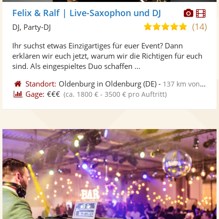
Diese
Di
Felix & Ralf | Live-Saxophon und DJ
Künst
Kü
(14)
5,0
DJ, Party-DJ
stellt
ste
von
Ihr suchst etwas Einzigartiges für euer Event? Dann
Fotos
Vi
5
erklären wir euch jetzt, warum wir die Richtigen für euch
bereit
ber
Sternen
sind. Als eingespieltes Duo schaffen ...
Standort:
Oldenburg in Oldenburg
(DE)
-
137 km von Henstedt-Ulzburg
Gage:
€€€
(ca. 1800 € - 3500 € pro Auftritt)