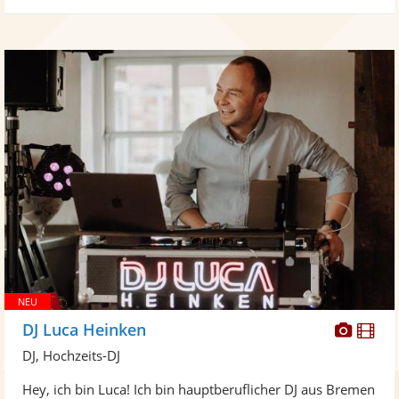
Diese
Di
DJ Luca Heinken
Künst
Kü
DJ, Hochzeits-DJ
stellt
ste
Hey, ich bin Luca! Ich bin hauptberuflicher DJ aus Bremen
Fotos
Vi