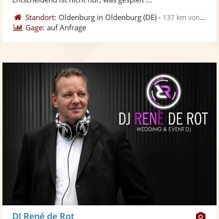
Standort:
Oldenburg in Oldenburg
(DE)
-
137 km von Henstedt-Ulzburg
Gage:
auf Anfrage
Di
DJ René de Rot