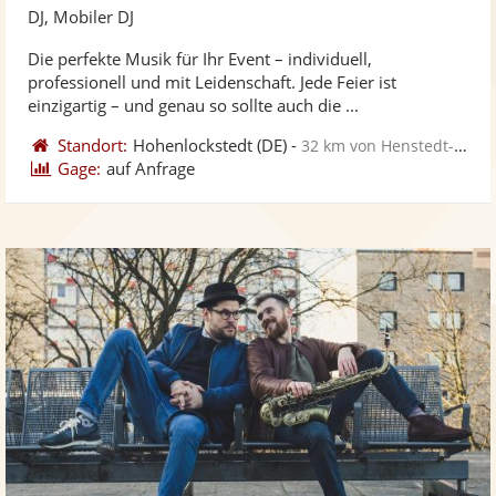
Künst
Kü
DJ, Mobiler DJ
stellt
ste
Die perfekte Musik für Ihr Event – individuell,
Fotos
Vi
professionell und mit Leidenschaft. Jede Feier ist
bereit
ber
einzigartig – und genau so sollte auch die ...
Standort:
Hohenlockstedt
(DE)
-
32 km von Henstedt-Ulzburg
Gage:
auf Anfrage