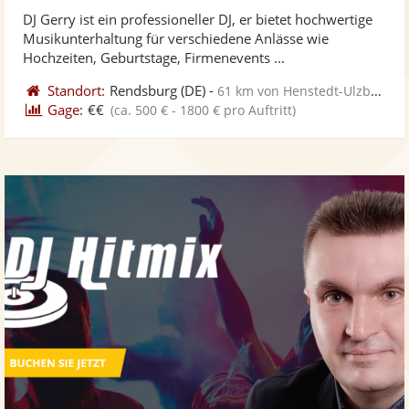
stellt
ste
DJ Gerry ist ein professioneller DJ, er bietet hochwertige
Fotos
Vi
Musikunterhaltung für verschiedene Anlässe wie
bereit
ber
Hochzeiten, Geburtstage, Firmenevents ...
Standort:
Rendsburg
(DE)
-
61 km von Henstedt-Ulzburg
Gage:
€€
(ca. 500 € - 1800 € pro Auftritt)