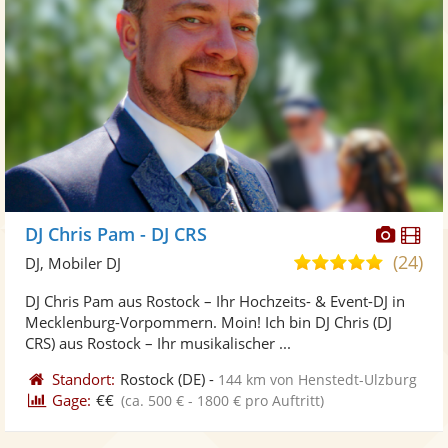
Diese
Di
DJ Chris Pam - DJ CRS
Künst
Kü
(24)
5,0
DJ, Mobiler DJ
stellt
ste
von
DJ Chris Pam aus Rostock – Ihr Hochzeits- & Event-DJ in
Fotos
Vi
5
Mecklenburg-Vorpommern. Moin! Ich bin DJ Chris (DJ
bereit
ber
Sternen
CRS) aus Rostock – Ihr musikalischer ...
Standort:
Rostock
(DE)
-
144 km von Henstedt-Ulzburg
Gage:
€€
(ca. 500 € - 1800 € pro Auftritt)