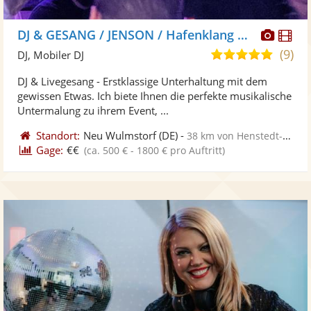
Diese
Di
DJ & GESANG / JENSON / Hafenklang Musik
Künst
Kü
(9)
4,9
DJ, Mobiler DJ
stellt
ste
von
DJ & Livegesang - Erstklassige Unterhaltung mit dem
Fotos
Vi
5
gewissen Etwas. Ich biete Ihnen die perfekte musikalische
bereit
ber
Sternen
Untermalung zu ihrem Event, ...
Standort:
Neu Wulmstorf
(DE)
-
38 km von Henstedt-Ulzburg
Gage:
€€
(ca. 500 € - 1800 € pro Auftritt)