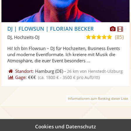
Diese
Di
DJ | FLOWSUN | FLORIAN BECKER
Künst
Kü
(85)
5,0
DJ, Hochzeits-DJ
stellt
ste
von
Hi! Ich bin Flowsun – DJ für Hochzeiten, Business Events
Fotos
Vi
5
und moderne Eventformate. Ich kreiere mit Musik die
bereit
ber
Sternen
Atmosphäre, die euer Event besonders ...
Standort:
Hamburg
(DE)
-
26 km von Henstedt-Ulzburg
Gage:
€€€
(ca. 1800 € - 3500 € pro Auftritt)
Informationen zum Ranking dieser Liste
Cookies und Datenschutz