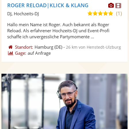
Diese
Di
ROGER RELOAD|KLICK & KLANG
Künst
Kü
(1)
5,0
DJ, Hochzeits-DJ
stellt
ste
von
Hallo mein Name ist Roger. Auch bekannt als Roger
Fotos
Vi
5
Reload. Als erfahrener Hochzeits-DJ und Event-Profi
bereit
ber
Sternen
schaffe ich unvergessliche Partymomente ...
Standort:
Hamburg
(DE)
-
26 km von Henstedt-Ulzburg
Gage:
auf Anfrage