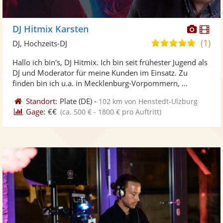
Diese
Di
DJ Hitmix Karsten
Künst
Kü
(1)
5,0
DJ, Hochzeits-DJ
stellt
ste
von
Hallo ich bin's, DJ Hitmix. Ich bin seit frühester Jugend als
Fotos
Vi
5
DJ und Moderator für meine Kunden im Einsatz. Zu
bereit
ber
Sternen
finden bin ich u.a. in Mecklenburg-Vorpommern, ...
Standort:
Plate
(DE)
-
102 km von Henstedt-Ulzburg
Gage:
€€
(ca. 500 € - 1800 € pro Auftritt)