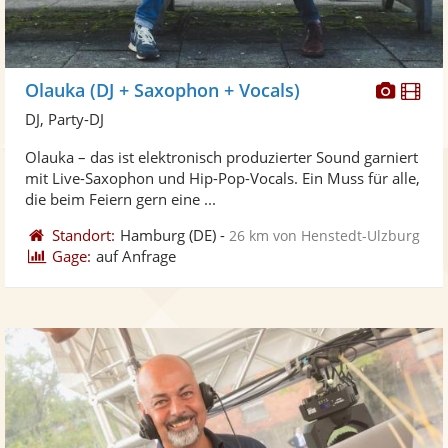
Diese
Di
Olauka (DJ + Saxophon + Vocals)
Künst
Kü
DJ, Party-DJ
stellt
ste
Olauka – das ist elektronisch produzierter Sound garniert
Fotos
Vi
mit Live-Saxophon und Hip-Pop-Vocals. Ein Muss für alle,
bereit
ber
die beim Feiern gern eine ...
Standort:
Hamburg
(DE)
-
26 km von Henstedt-Ulzburg
Gage:
auf Anfrage