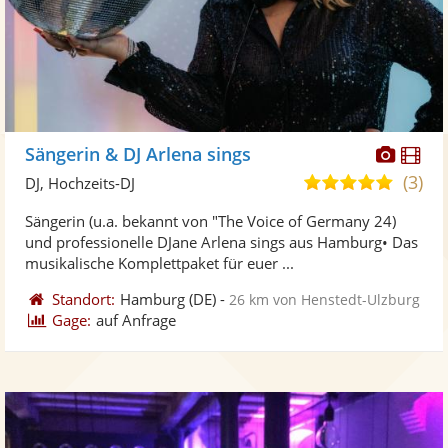
Diese
Di
Sängerin & DJ Arlena sings
Künst
Kü
(3)
5,0
DJ, Hochzeits-DJ
stellt
ste
von
Sängerin (u.a. bekannt von "The Voice of Germany 24)
Fotos
Vi
5
und professionelle DJane Arlena sings aus Hamburg• Das
bereit
ber
Sternen
musikalische Komplettpaket für euer ...
Standort:
Hamburg
(DE)
-
26 km von Henstedt-Ulzburg
Gage:
auf Anfrage