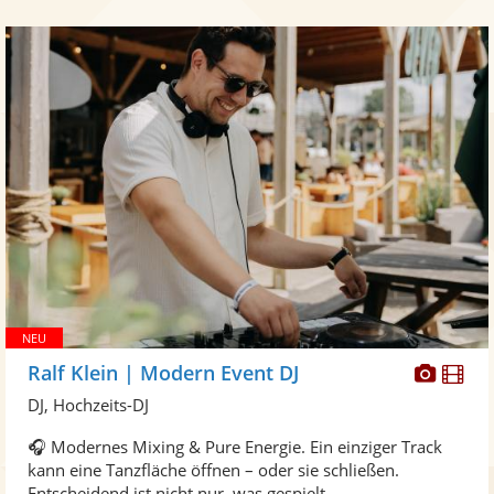
Diese
Di
Ralf Klein | Modern Event DJ
Künst
Kü
DJ, Hochzeits-DJ
stellt
ste
🎧 Modernes Mixing & Pure Energie. Ein einziger Track
Fotos
Vi
kann eine Tanzfläche öffnen – oder sie schließen.
bereit
ber
Entscheidend ist nicht nur, was gespielt ...