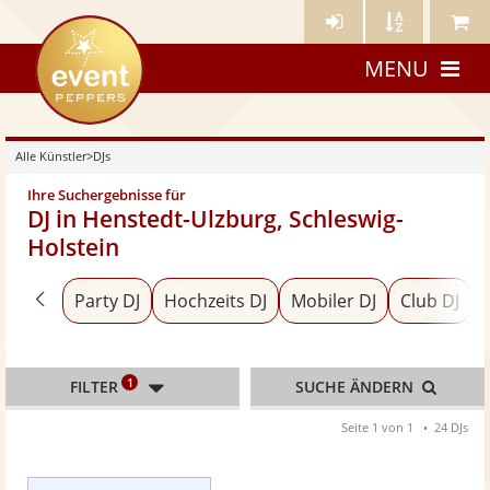
Künstler-
Künstler
Meine
eventpeppers
Login
A-
Künstle
MENU
Z
Alle Künstler
>
DJs
Ihre Suchergebnisse für
DJ in Henstedt-Ulzburg, Schleswig-
Holstein
Zurück zu «Alle Künstler»
Party DJ
Hochzeits DJ
Mobiler DJ
Club DJ
1
FILTER
SUCHE ÄNDERN
Seite 1 von 1
24 DJs