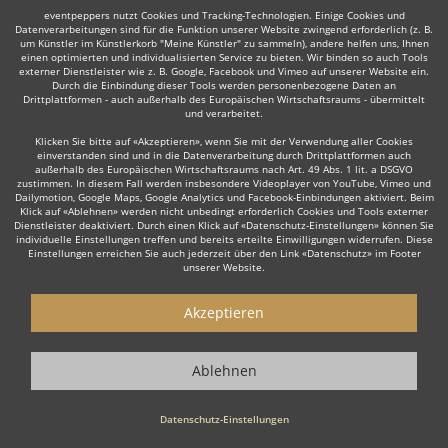
eventpeppers nutzt Cookies und Tracking-Technologien. Einige Cookies und
Auch interessant:
Datenverarbeitungen sind für die Funktion unserer Website zwingend erforderlich (z. B.
um Künstler im Künstlerkorb "Meine Künstler" zu sammeln), andere helfen uns, Ihnen
einen optimierten und individualisierten Service zu bieten. Wir binden so auch Tools
externer Dienstleister wie z. B. Google, Facebook und Vimeo auf unserer Website ein.
Durch die Einbindung dieser Tools werden personenbezogene Daten an
Latin
DJane
Hochzeits DJ
Rock
Tanz- & Showband
Drittplattformen - auch außerhalb des Europäischen Wirtschaftsraums - übermittelt
und verarbeitet.
Klicken Sie bitte auf «Akzeptieren», wenn Sie mit der Verwendung aller Cookies
einverstanden sind und in die Datenverarbeitung durch Drittplattformen auch
außerhalb des Europäischen Wirtschaftsraums nach Art. 49 Abs. 1 lit. a DSGVO
zustimmen. In diesem Fall werden insbesondere Videoplayer von YouTube, Vimeo und
Dailymotion, Google Maps, Google Analytics und Facebook-Einbindungen aktiviert. Beim
Wie funktioniert's?
Klick auf «Ablehnen» werden nicht unbedingt erforderlich Cookies und Tools externer
Dienstleister deaktiviert. Durch einen Klick auf «Datenschutz-Einstellungen» können Sie
individuelle Einstellungen treffen und bereits erteilte Einwilligungen widerrufen. Diese
Einstellungen erreichen Sie auch jederzeit über den Link «Datenschutz» im Footer
1. Kostenlos anfragen
unserer Website.
Starten Sie mit dem Button 'Kostenlos anfragen' eine Anfrage an die für
Sie interessanten DJs - also z. B. bestimmte DJs. Diesen Button finden
Akzeptieren
Sie auf den jeweiligen Künstler-Profil-Seiten der Discjockeys.
2. Angebote erhalten & Details besprechen
Ablehnen
Sie erhalten Angebote Ihrer angefragten DJs. Nutzen Sie die Funktionen
der eventpeppers-Plattform oder telefonieren Sie direkt mit den DJs um
Datenschutz-Einstellungen
weitere Details, die Gage sowie spezielle Wünsche zu besprechen.