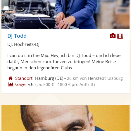
Diese
Di
DJ Todd
Künst
Kü
DJ, Hochzeits-DJ
stellt
ste
I can do it in the Mix. Hey, ich bin DJ Todd – und ich lebe
Fotos
Vi
dafür, Menschen zum Tanzen zu bringen! Meine Reise
bereit
ber
begann in den legendären Clubs ...
Standort:
Hamburg
(DE)
-
26 km von Henstedt-Ulzburg
Gage:
€€
(ca. 500 € - 1800 € pro Auftritt)