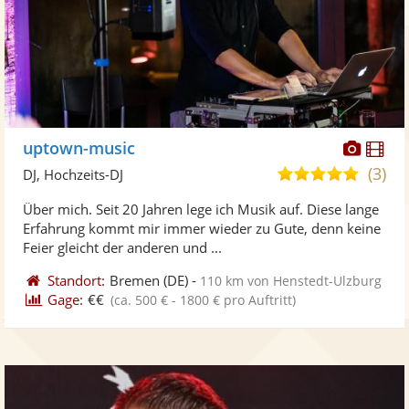
Diese
Di
uptown-music
Künst
Kü
(3)
4,8
DJ, Hochzeits-DJ
stellt
ste
von
Über mich. Seit 20 Jahren lege ich Musik auf. Diese lange
Fotos
Vi
5
Erfahrung kommt mir immer wieder zu Gute, denn keine
bereit
ber
Sternen
Feier gleicht der anderen und ...
Standort:
Bremen
(DE)
-
110 km von Henstedt-Ulzburg
Gage:
€€
(ca. 500 € - 1800 € pro Auftritt)