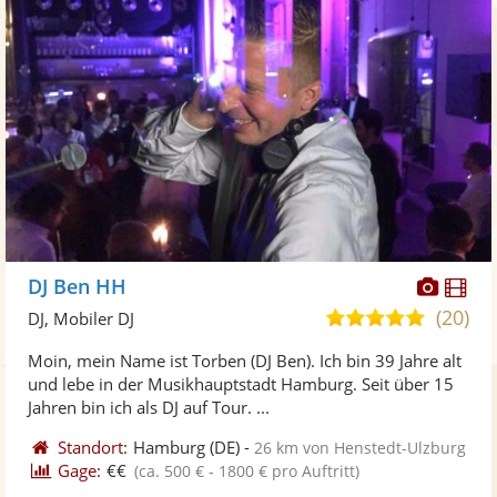
Diese
Di
DJ Ben HH
Künst
Kü
(20)
5,0
DJ, Mobiler DJ
stellt
ste
von
Moin, mein Name ist Torben (DJ Ben). Ich bin 39 Jahre alt
Fotos
Vi
5
und lebe in der Musikhauptstadt Hamburg. Seit über 15
bereit
ber
Sternen
Jahren bin ich als DJ auf Tour. ...
Standort:
Hamburg
(DE)
-
26 km von Henstedt-Ulzburg
Gage:
€€
(ca. 500 € - 1800 € pro Auftritt)