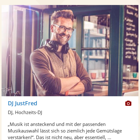
Di
DJ JustFred
Kü
DJ, Hochzeits-DJ
ste
„Musik ist ansteckend und mit der passenden
Fo
Musikauswahl lässt sich so ziemlich jede Gemütslage
ber
verstärken!“. Das ist nicht neu, aber essentiell, ...