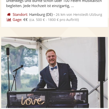
unterwegs und durfte schon über 100 Feiern musikalisch
bereit
ber
Sternen
begleiten. Jede Hochzeit ist einzigartig, ...
Standort:
Hamburg
(DE)
-
26 km von Henstedt-Ulzburg
Gage:
€€
(ca. 500 € - 1800 € pro Auftritt)