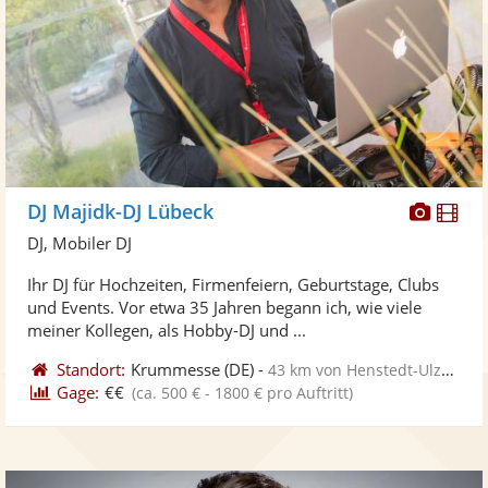
Diese
Di
DJ Majidk-DJ Lübeck
Künst
Kü
DJ, Mobiler DJ
stellt
ste
Ihr DJ für Hochzeiten, Firmenfeiern, Geburtstage, Clubs
Fotos
Vi
und Events. Vor etwa 35 Jahren begann ich, wie viele
bereit
ber
meiner Kollegen, als Hobby-DJ und ...
Standort:
Krummesse
(DE)
-
43 km von Henstedt-Ulzburg
Gage:
€€
(ca. 500 € - 1800 € pro Auftritt)