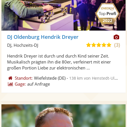
Di
DJ Oldenburg Hendrik Dreyer
Kü
(3)
5,0
DJ, Hochzeits-DJ
ste
von
Hendrik Dreyer ist durch und durch Kind seiner Zeit.
Fo
5
Musikalisch prägten ihn die 80er, verfeinert mit einer
ber
Sternen
großen Portion Liebe zur elektronischen ...
Standort:
Wiefelstede
(DE)
-
138 km von Henstedt-Ulzburg
Gage:
auf Anfrage