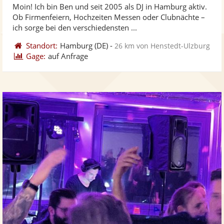
Moin! Ich bin Ben und seit 2005 als DJ in Hamburg aktiv.
Fotos
Vi
5
Ob Firmenfeiern, Hochzeiten Messen oder Clubnächte –
bereit
ber
Sternen
ich sorge bei den verschiedensten ...
Standort:
Hamburg
(DE)
-
26 km von Henstedt-Ulzburg
Gage:
auf Anfrage