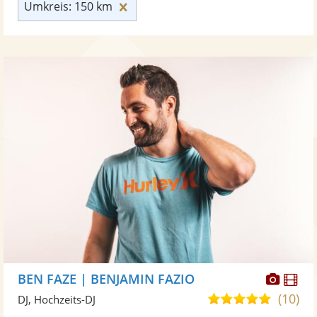
Umkreis: 150 km zurücksetzen
Umkreis: 150 km
Diese
Di
BEN FAZE | BENJAMIN FAZIO
Künst
Kü
(10)
5,0
DJ, Hochzeits-DJ
stellt
ste
von