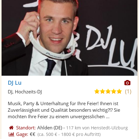
Di
DJ Lu
Kü
(1)
5,0
DJ, Hochzeits-DJ
ste
von
Musik, Party & Unterhaltung für Ihre Feier! Ihnen ist
Fo
5
Zuverlässigkeit und Qualität besonders wichtig?!? Sie
ber
Sternen
möchten Ihre Feier zu einem unvergesslichen ...
Standort:
Ahlden
(DE)
-
117 km von Henstedt-Ulzburg
Gage:
€€
(ca. 500 € - 1800 € pro Auftritt)