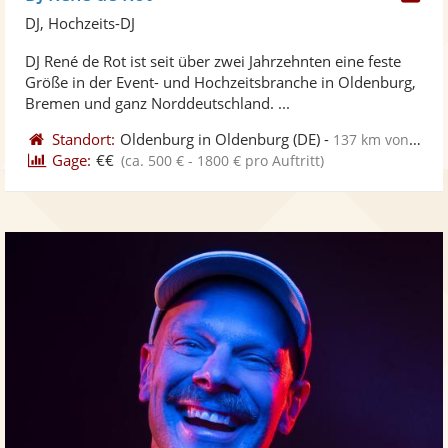
Kü
DJ, Hochzeits-DJ
ste
DJ René de Rot ist seit über zwei Jahrzehnten eine feste
Fo
Größe in der Event- und Hochzeitsbranche in Oldenburg,
ber
Bremen und ganz Norddeutschland. ...
Standort:
Oldenburg in Oldenburg
(DE)
-
137 km von Henstedt-Ulzburg
Gage:
€€
(ca. 500 € - 1800 € pro Auftritt)