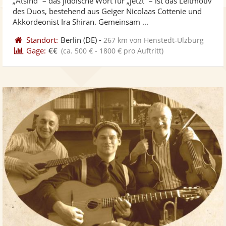
„Atsind“ – das jiddische Wort für „jetzt“ – ist das Leitmotiv
Fotos
Vi
des Duos, bestehend aus Geiger Nicolaas Cottenie und
bereit
ber
Akkordeonist Ira Shiran. Gemeinsam ...
Standort:
Berlin
(DE)
-
267 km von Henstedt-Ulzburg
Gage:
€€
(ca. 500 € - 1800 € pro Auftritt)