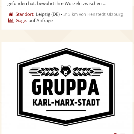
bereit
ber
gefunden hat, bewahrt ihre Wurzeln zwischen ...
Standort:
Leipzig
(DE)
-
313 km von Henstedt-Ulzburg
Gage:
auf Anfrage