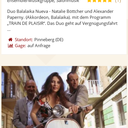
Ensemble/Musikgruppe, Salonmusik
stellt
ste
von
Duo Balalaika Nueva - Natalie Böttcher und Alexander
Fotos
Vi
5
Paperny. (Akkordeon, Balalaika). mit dem Programm
bereit
ber
Sternen
„TRAIN DE PLAISIR“. Das Duo geht auf Vergnügungsfahrt
...
Standort:
Pinneberg
(DE)
Gage:
auf Anfrage