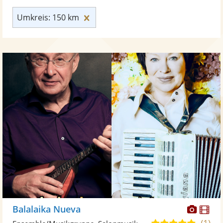
Umkreis: 150 km zurücksetzen
Umkreis: 150 km
Diese
Di
Balalaika Nueva
Künst
Kü
(1)
5,0