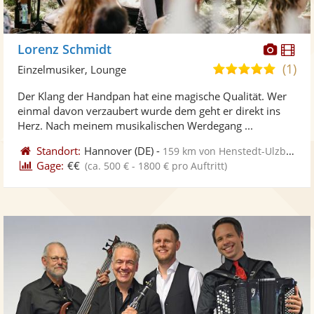
Diese
Di
Lorenz Schmidt
Künst
Kü
(1)
5,0
Einzelmusiker, Lounge
stellt
ste
von
Der Klang der Handpan hat eine magische Qualität. Wer
Fotos
Vi
5
einmal davon verzaubert wurde dem geht er direkt ins
bereit
ber
Sternen
Herz. Nach meinem musikalischen Werdegang ...
Standort:
Hannover
(DE)
-
159 km von Henstedt-Ulzburg
Gage:
€€
(ca. 500 € - 1800 € pro Auftritt)