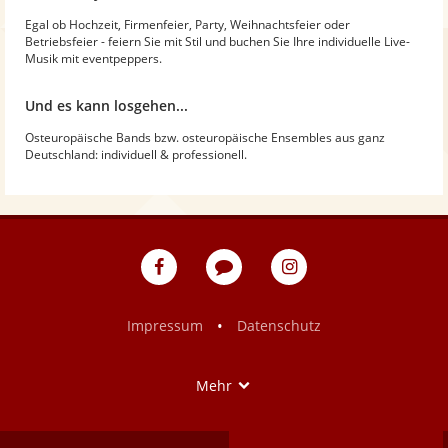
Egal ob Hochzeit, Firmenfeier, Party, Weihnachtsfeier oder
Betriebsfeier - feiern Sie mit Stil und buchen Sie Ihre individuelle Live-
Musik mit eventpeppers.
Und es kann losgehen...
Osteuropäische Bands bzw. osteuropäische Ensembles aus ganz
Deutschland: individuell & professionell.
eventpeppers
Blog
eventpeppers
auf
auf
Facebook
Instagram
•
Impressum
Datenschutz
Show
Mehr