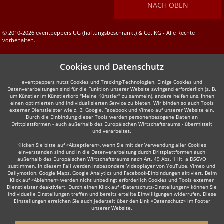
NACH OBEN
© 2010-2026 eventpeppers UG (haftungsbeschränkt) & Co. KG - Alle Rechte
vorbehalten.
Cookies und Datenschutz
eventpeppers nutzt Cookies und Tracking-Technologien. Einige Cookies und
Datenverarbeitungen sind für die Funktion unserer Website zwingend erforderlich (z. B.
um Künstler im Künstlerkorb "Meine Künstler" zu sammeln), andere helfen uns, Ihnen
einen optimierten und individualisierten Service zu bieten. Wir binden so auch Tools
externer Dienstleister wie z. B. Google, Facebook und Vimeo auf unserer Website ein.
Durch die Einbindung dieser Tools werden personenbezogene Daten an
Drittplattformen - auch außerhalb des Europäischen Wirtschaftsraums - übermittelt
und verarbeitet.
Klicken Sie bitte auf «Akzeptieren», wenn Sie mit der Verwendung aller Cookies
einverstanden sind und in die Datenverarbeitung durch Drittplattformen auch
außerhalb des Europäischen Wirtschaftsraums nach Art. 49 Abs. 1 lit. a DSGVO
zustimmen. In diesem Fall werden insbesondere Videoplayer von YouTube, Vimeo und
Dailymotion, Google Maps, Google Analytics und Facebook-Einbindungen aktiviert. Beim
Klick auf «Ablehnen» werden nicht unbedingt erforderlich Cookies und Tools externer
Dienstleister deaktiviert. Durch einen Klick auf «Datenschutz-Einstellungen» können Sie
individuelle Einstellungen treffen und bereits erteilte Einwilligungen widerrufen. Diese
Einstellungen erreichen Sie auch jederzeit über den Link «Datenschutz» im Footer
unserer Website.