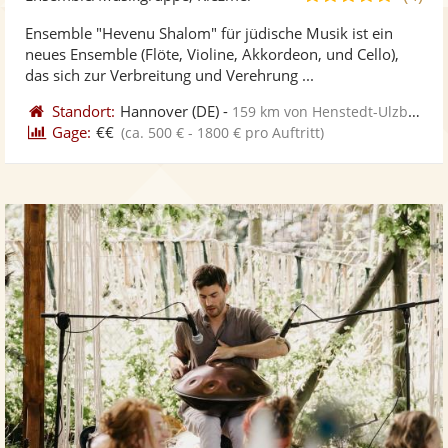
stellt
ste
von
Ensemble "Hevenu Shalom" für jüdische Musik ist ein
Fotos
Vi
5
neues Ensemble (Flöte, Violine, Akkordeon, und Cello),
bereit
ber
Sternen
das sich zur Verbreitung und Verehrung ...
Standort:
Hannover
(DE)
-
159 km von Henstedt-Ulzburg
Gage:
€€
(ca. 500 € - 1800 € pro Auftritt)