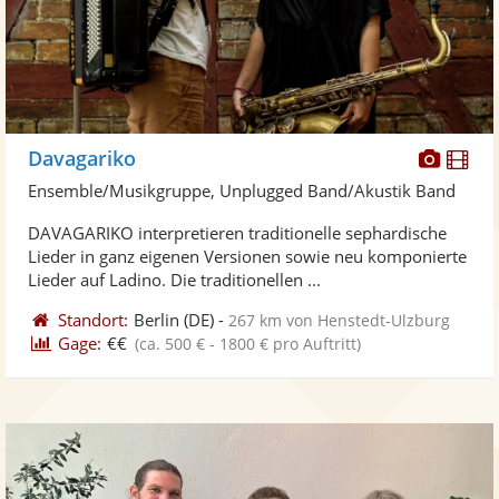
Diese
Di
Davagariko
Künst
Kü
Ensemble/Musikgruppe, Unplugged Band/Akustik Band
stellt
ste
DAVAGARIKO interpretieren traditionelle sephardische
Fotos
Vi
Lieder in ganz eigenen Versionen sowie neu komponierte
bereit
ber
Lieder auf Ladino. Die traditionellen ...
Standort:
Berlin
(DE)
-
267 km von Henstedt-Ulzburg
Gage:
€€
(ca. 500 € - 1800 € pro Auftritt)