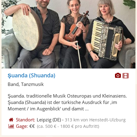
Diese
Di
Şuanda (Shuanda)
Künst
Kü
Band, Tanzmusik
stellt
ste
Şuanda. traditionelle Musik Osteuropas und Kleinasiens.
Fotos
Vi
Şuanda (Shuanda) ist der türkische Ausdruck für ‚im
bereit
ber
Moment / im Augenblick‘ und damit ...
Standort:
Leipzig
(DE)
-
313 km von Henstedt-Ulzburg
Gage:
€€
(ca. 500 € - 1800 € pro Auftritt)