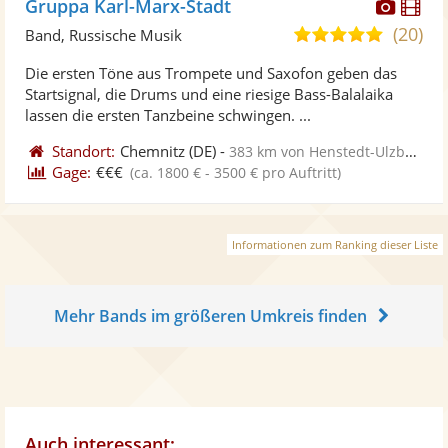
Diese
Di
Gruppa Karl-Marx-Stadt
Künst
Kü
(20)
5,0
Band, Russische Musik
stellt
ste
von
Die ersten Töne aus Trompete und Saxofon geben das
Fotos
Vi
5
Startsignal, die Drums und eine riesige Bass-Balalaika
bereit
ber
Sternen
lassen die ersten Tanzbeine schwingen. ...
Standort:
Chemnitz
(DE)
-
383 km von Henstedt-Ulzburg
Gage:
€€€
(ca. 1800 € - 3500 € pro Auftritt)
Informationen zum Ranking dieser Liste
Mehr Bands im größeren Umkreis finden
Auch interessant: