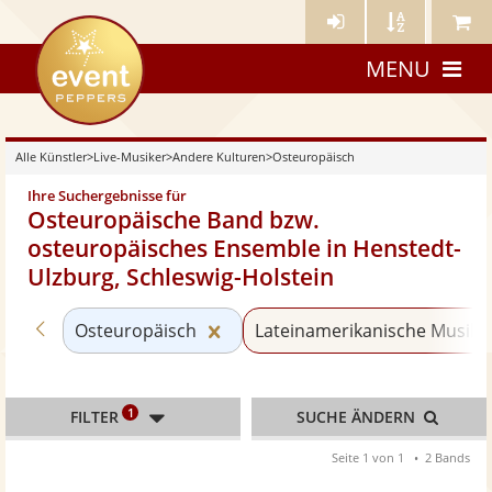
Künstler-
Künstler
Meine
eventpeppers
Login
A-
Künstle
MENU
Z
Alle Künstler
>
Live-Musiker
>
Andere Kulturen
>
Osteuropäisch
Ihre Suchergebnisse für
Osteuropäische Band bzw.
osteuropäisches Ensemble in Henstedt-
Ulzburg, Schleswig-Holstein
Zurück zu «Andere Kulturen»
Kategorie «Osteuropäisch» zur
Osteuropäisch
Lateinamerikanische Musik
1
FILTER
SUCHE ÄNDERN
Seite 1 von 1
2 Bands