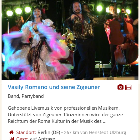
Diese
Di
Vasily Romano und seine Zigeuner
Künst
Kü
Band, Partyband
stellt
ste
Gehobene Livemusik von professionellen Musikern.
Fotos
Vi
Unterstützt von Zigeuner-Tänzerinnen wird der ganze
bereit
ber
Reichtum der Roma Kultur in der Musik des ...
Standort:
Berlin
(DE)
-
267 km von Henstedt-Ulzburg
Gage:
auf Anfrage