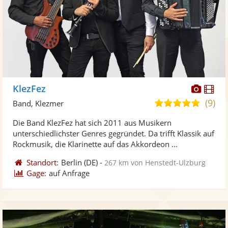
Diese
Di
KlezFez
Künst
Kü
(9)
5,0
Band, Klezmer
stellt
ste
von
Die Band KlezFez hat sich 2011 aus Musikern
Fotos
Vi
5
unterschiedlichster Genres gegründet. Da trifft Klassik auf
bereit
ber
Sternen
Rockmusik, die Klarinette auf das Akkordeon ...
Standort:
Berlin
(DE)
-
267 km von Henstedt-Ulzburg
Gage:
auf Anfrage