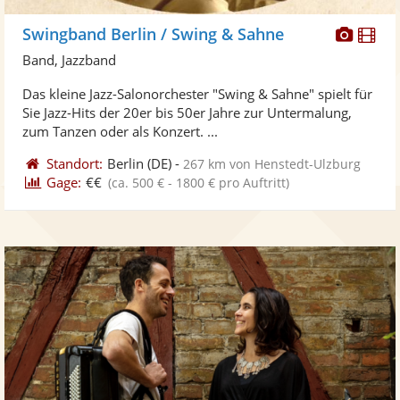
Diese
Di
Swingband Berlin / Swing & Sahne
Künst
Kü
Band, Jazzband
stellt
ste
Das kleine Jazz-Salonorchester "Swing & Sahne" spielt für
Fotos
Vi
Sie Jazz-Hits der 20er bis 50er Jahre zur Untermalung,
bereit
ber
zum Tanzen oder als Konzert. ...
Standort:
Berlin
(DE)
-
267 km von Henstedt-Ulzburg
Gage:
€€
(ca. 500 € - 1800 € pro Auftritt)