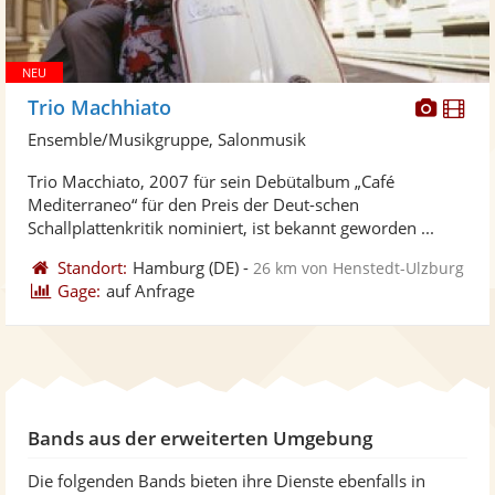
Diese
Di
Trio Machhiato
Künst
Kü
Ensemble/Musikgruppe, Salonmusik
stellt
ste
Trio Macchiato, 2007 für sein Debütalbum „Café
Fotos
Vi
Mediterraneo“ für den Preis der Deut-schen
bereit
ber
Schallplattenkritik nominiert, ist bekannt geworden ...
Standort:
Hamburg
(DE)
-
26 km von Henstedt-Ulzburg
Gage:
auf Anfrage
Bands aus der erweiterten Umgebung
Die folgenden Bands bieten ihre Dienste ebenfalls in