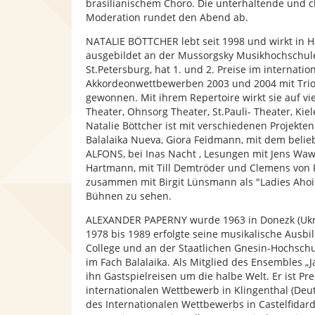
brasilianischem Choro. Die unterhaltende und 
Moderation rundet den Abend ab.
NATALIE BÖTTCHER lebt seit 1998 und wirkt in 
ausgebildet an der Mussorgsky Musikhochschule 
St.Petersburg, hat 1. und 2. Preise im internatio
Akkordeonwettbewerben 2003 und 2004 mit Trio
gewonnen. Mit ihrem Repertoire wirkt sie auf v
Theater, Ohnsorg Theater, St.Pauli- Theater, Kie
Natalie Böttcher ist mit verschiedenen Projekten
Balalaika Nueva, Giora Feidmann, mit dem belie
ALFONS, bei Inas Nacht , Lesungen mit Jens Wa
Hartmann, mit Till Demtröder und Clemens von 
zusammen mit Birgit Lünsmann als "Ladies Ahoi
Bühnen zu sehen.
ALEXANDER PAPERNY wurde 1963 in Donezk (Ukr
1978 bis 1989 erfolgte seine musikalische Ausb
College und an der Staatlichen Gnesin-Hochsch
im Fach Balalaika. Als Mitglied des Ensembles „J
ihn Gastspielreisen um die halbe Welt. Er ist Pr
internationalen Wettbewerb in Klingenthal (De
des Internationalen Wettbewerbs in Castelfidardo