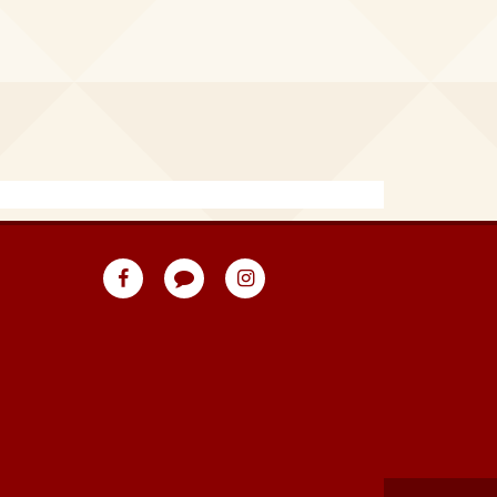
eventpeppers
Blog
eventpeppers
auf
auf
Facebook
Instagram