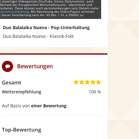
r jeweiligen Videoportale (YouTube, Vimeo, Dailymotion) - auch
ßerhalb des Europäischen Wirtschaftsraums - übermittelt und
rarbeitet. Diese können auch personenbezogen sein, Details siehe
tenschutzerklärung
. Mit Aktivierung des Video-Players stimmen
e dieser Verarbeitung nach Art. 49 Abs. 1 lit. a DSGVO zu.
Duo Balalaika Nueva - Pop-Unterhaltung
Duo Balalaika Nueva - Klassik-Folk
Bewertungen
Gesamt
5
,
Weiterempfehlung
100 %
0
Auf Basis von
einer Bewertung
.
v
o
n
Top-Bewertung
5