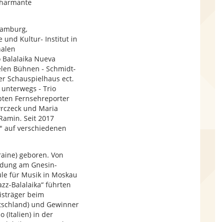
charmante
Hamburg,
und Kultur- Institut in
nalen
 Balalaika Nueva
ielen Bühnen - Schmidt-
ler Schauspielhaus ect.
 unterwegs - Trio
bten Fernsehreporter
wrczeck und Maria
Ramin. Seit 2017
" auf verschiedenen
aine) geboren. Von
ildung am Gnesin-
ule für Musik in Moskau
azz-Balalaika“ führten
eisträger beim
utschland) und Gewinner
 (Italien) in der