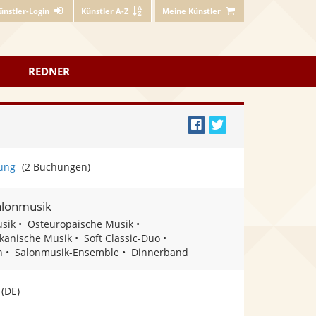
ünstler-Login
Künstler A-Z
Meine Künstler
REDNER
Bei
Twittern
Facebook
ung
(2 Buchungen)
teilen
alonmusik
sik
Osteuropäische Musik
kanische Musik
Soft Classic-Duo
n
Salonmusik-Ensemble
Dinnerband
(DE)