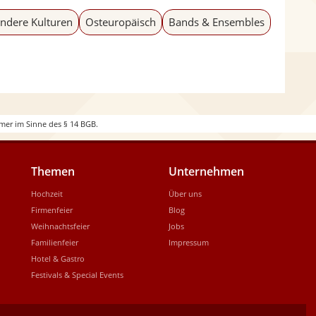
i
ndere Kulturen
Osteuropäisch
Bands & Ensembles
d
e
mer im Sinne des § 14 BGB.
Themen
Unternehmen
Hochzeit
Über uns
Firmenfeier
Blog
Weihnachtsfeier
Jobs
Familienfeier
Impressum
Hotel & Gastro
Festivals & Special Events