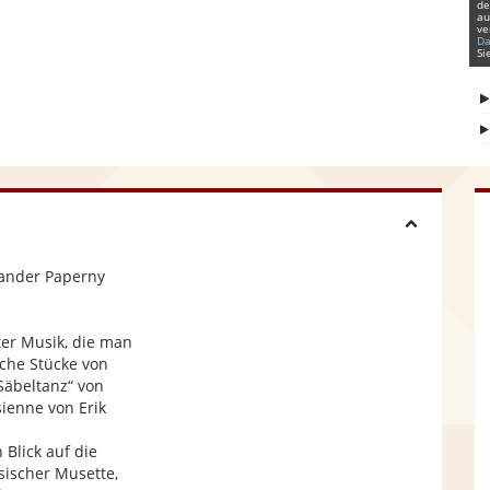
de
au
ve
Da
Si
H
xander Paperny
i
er Musik, die man
d
sche Stücke von
Säbeltanz“ von
e
ienne von Erik
 Blick auf die
sischer Musette,