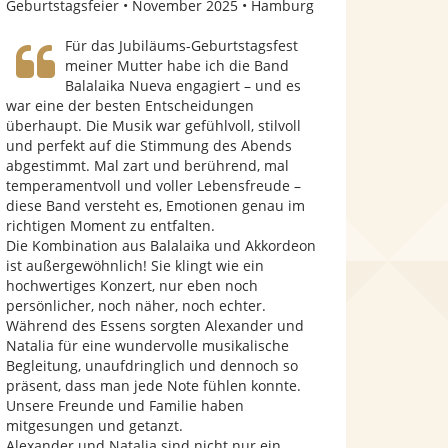
Geburtstagsfeier
November 2025
Hamburg
S
Für das Jubiläums-Geburtstagsfest
t
meiner Mutter habe ich die Band
Balalaika Nueva engagiert – und es
e
war eine der besten Entscheidungen
r
überhaupt. Die Musik war gefühlvoll, stilvoll
und perfekt auf die Stimmung des Abends
n
abgestimmt. Mal zart und berührend, mal
e
temperamentvoll und voller Lebensfreude –
diese Band versteht es, Emotionen genau im
n
richtigen Moment zu entfalten.
Die Kombination aus Balalaika und Akkordeon
ist außergewöhnlich! Sie klingt wie ein
hochwertiges Konzert, nur eben noch
persönlicher, noch näher, noch echter.
Während des Essens sorgten Alexander und
Natalia für eine wundervolle musikalische
Begleitung, unaufdringlich und dennoch so
präsent, dass man jede Note fühlen konnte.
Unsere Freunde und Familie haben
mitgesungen und getanzt.
Alexander und Natalia sind nicht nur ein