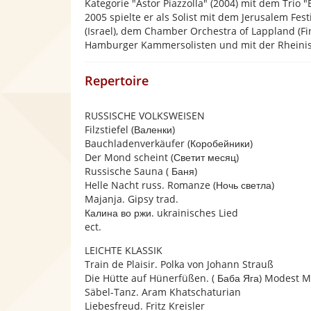
Kategorie "Astor Piazzolla" (2004) mit dem Trio 
2005 spielte er als Solist mit dem Jerusalem Fe
(Israel), dem Chamber Orchestra of Lappland (Fi
Hamburger Kammersolisten und mit der Rheinis
Repertoire
RUSSISCHE VOLKSWEISEN
Filzstiefel (Валенки)
Bauchladenverkäufer (Коробейники)
Der Mond scheint (Светит месяц)
Russische Sauna ( Баня)
Helle Nacht russ. Romanze (Ночь светла)
Majanja. Gipsy trad.
Калина во ржи. ukrainisches Lied
ect.
LEICHTE KLASSIK
Train de Plaisir. Polka von Johann Strauß
Die Hütte auf Hünerfüßen. ( Баба Яга) Modest 
Säbel-Tanz. Aram Khatschaturian
Liebesfreud. Fritz Kreisler