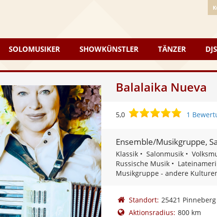
K
SOLOMUSIKER
SHOWKÜNSTLER
TÄNZER
DJS
Balalaika Nueva
5,0
5,0
1 Bewert
von
5
Ensemble/Musikgruppe, S
Sternen
Klassik
Salonmusik
Volksmu
Russische Musik
Lateinameri
Musikgruppe - andere Kulture
Standort:
25421 Pinneberg
Aktionsradius:
800 km