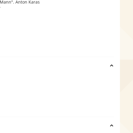
 Mann". Anton Karas
r
H
i
d
e
H