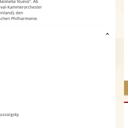
"Balalaika Nueva". Ab
stival-Kammerorchester
nnland), den
chen Philharmonie.
H
i
d
e
Mussorgsky