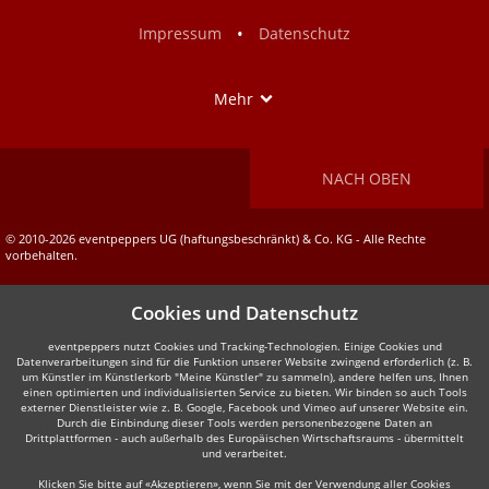
Facebook
Instagram
•
Impressum
Datenschutz
Show
Mehr
NACH OBEN
© 2010-2026 eventpeppers UG (haftungsbeschränkt) & Co. KG - Alle Rechte
vorbehalten.
Cookies und Datenschutz
eventpeppers nutzt Cookies und Tracking-Technologien. Einige Cookies und
Datenverarbeitungen sind für die Funktion unserer Website zwingend erforderlich (z. B.
um Künstler im Künstlerkorb "Meine Künstler" zu sammeln), andere helfen uns, Ihnen
einen optimierten und individualisierten Service zu bieten. Wir binden so auch Tools
externer Dienstleister wie z. B. Google, Facebook und Vimeo auf unserer Website ein.
Durch die Einbindung dieser Tools werden personenbezogene Daten an
Drittplattformen - auch außerhalb des Europäischen Wirtschaftsraums - übermittelt
und verarbeitet.
Klicken Sie bitte auf «Akzeptieren», wenn Sie mit der Verwendung aller Cookies