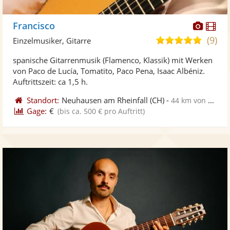
Diese
Di
Francisco
Künst
Kü
(9)
4,9
Einzelmusiker, Gitarre
stellt
ste
von
spanische Gitarrenmusik (Flamenco, Klassik) mit Werken
Fotos
Vi
5
von Paco de Lucía, Tomatito, Paco Pena, Isaac Albéniz.
bereit
ber
Sternen
Auftrittszeit: ca 1,5 h.
Standort:
Neuhausen am Rheinfall
(CH)
-
44 km von Konstanz
Gage:
€
(bis ca. 500 € pro Auftritt)