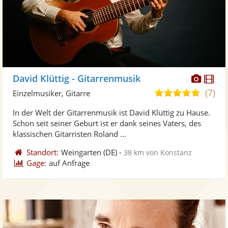
Diese
Di
David Klüttig - Gitarrenmusik
Künst
Kü
(7)
5,0
Einzelmusiker, Gitarre
stellt
ste
von
In der Welt der Gitarrenmusik ist David Klüttig zu Hause.
Fotos
Vi
5
Schon seit seiner Geburt ist er dank seines Vaters, des
bereit
ber
Sternen
klassischen Gitarristen Roland ...
Standort:
Weingarten
(DE)
-
38 km von Konstanz
Gage:
auf Anfrage