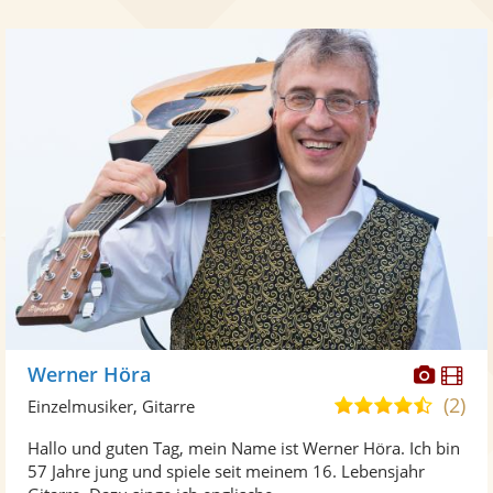
Diese
Di
Werner Höra
Künst
Kü
(2)
4,6
Einzelmusiker, Gitarre
stellt
ste
von
Hallo und guten Tag, mein Name ist Werner Höra. Ich bin
Fotos
Vi
5
57 Jahre jung und spiele seit meinem 16. Lebensjahr
bereit
ber
Sternen