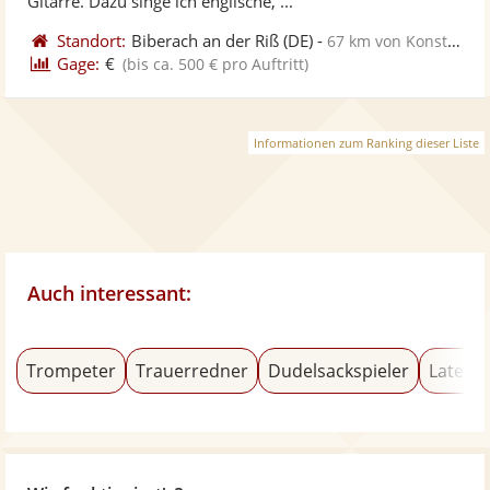
Gitarre. Dazu singe ich englische, ...
Standort:
Biberach an der Riß
(DE)
-
67 km von Konstanz
Gage:
€
(bis ca. 500 € pro Auftritt)
Informationen zum Ranking dieser Liste
Auch interessant:
Trompeter
Trauerredner
Dudelsackspieler
Latein