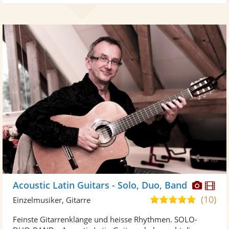
Diese
Di
Acoustic Latin Guitars - Solo, Duo, Band
Künst
Kü
(10)
5,0
Einzelmusiker, Gitarre
stellt
ste
von
Feinste Gitarrenklänge und heisse Rhythmen. SOLO-
Fotos
Vi
5