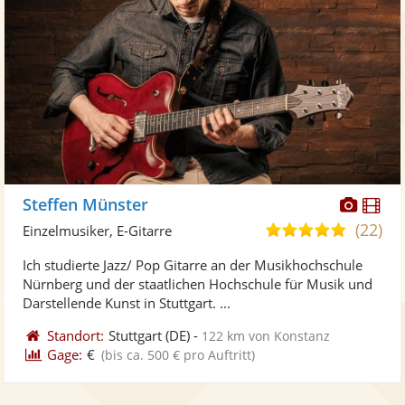
Diese
Di
Steffen Münster
Künst
Kü
(22)
5,0
Einzelmusiker, E-Gitarre
stellt
ste
von
Ich studierte Jazz/ Pop Gitarre an der Musikhochschule
Fotos
Vi
5
Nürnberg und der staatlichen Hochschule für Musik und
bereit
ber
Sternen
Darstellende Kunst in Stuttgart. ...
Standort:
Stuttgart
(DE)
-
122 km von Konstanz
Gage:
€
(bis ca. 500 € pro Auftritt)