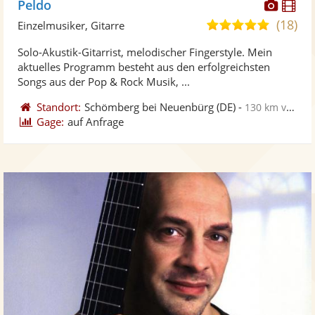
Diese
Di
Peldo
Künst
Kü
(18)
5,0
Einzelmusiker, Gitarre
stellt
ste
von
Solo-Akustik-Gitarrist, melodischer Fingerstyle. Mein
Fotos
Vi
5
aktuelles Programm besteht aus den erfolgreichsten
bereit
ber
Sternen
Songs aus der Pop & Rock Musik, ...
Standort:
Schömberg bei Neuenbürg
(DE)
-
130 km von Konstanz
Gage:
auf Anfrage