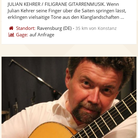
JULIAN KEHRER / FILIGRANE GITARRENMUSIK. Wenn
Fotos
Vi
5
Julian Kehrer seine Finger über die Saiten springen lässt,
bereit
ber
Sternen
erklingen vielsaitige Töne aus den Klanglandschaften ...
Standort:
Ravensburg
(DE)
-
35 km von Konstanz
Gage:
auf Anfrage