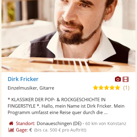
Diese
Di
Dirk Fricker
Künst
Kü
(1)
5,0
Einzelmusiker, Gitarre
stellt
ste
von
* KLASSIKER DER POP- & ROCKGESCHICHTE IN
Fotos
Vi
5
FINGERSTYLE *. Hallo, mein Name ist Dirk Fricker. Mein
bereit
ber
Sternen
Programm umfasst eine Reise quer durch die ...
Standort:
Donaueschingen
(DE)
-
60 km von Konstanz
Gage:
€
(bis ca. 500 € pro Auftritt)