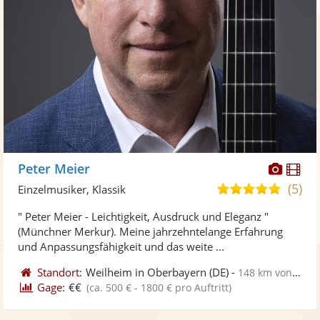
Diese
Di
Peter Meier
Künst
Kü
(5)
5,0
Einzelmusiker, Klassik
stellt
ste
von
" Peter Meier - Leichtigkeit, Ausdruck und Eleganz "
Fotos
Vi
5
(Münchner Merkur). Meine jahrzehntelange Erfahrung
bereit
ber
Sternen
und Anpassungsfähigkeit und das weite ...
Standort:
Weilheim in Oberbayern
(DE)
-
148 km von Konstanz
Gage:
€€
(ca. 500 € - 1800 € pro Auftritt)