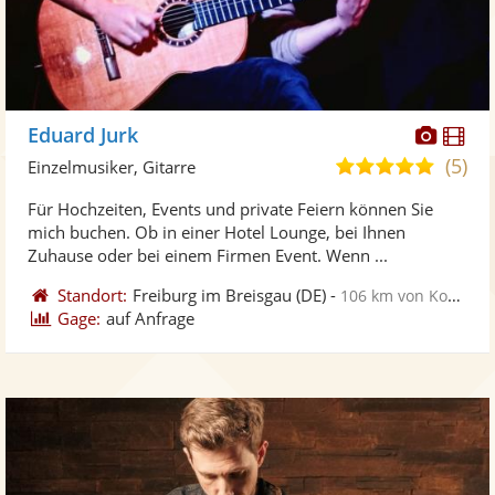
Diese
Di
Eduard Jurk
Künst
Kü
(5)
5,0
Einzelmusiker, Gitarre
stellt
ste
von
Für Hochzeiten, Events und private Feiern können Sie
Fotos
Vi
5
mich buchen. Ob in einer Hotel Lounge, bei Ihnen
bereit
ber
Sternen
Zuhause oder bei einem Firmen Event. Wenn ...
Standort:
Freiburg im Breisgau
(DE)
-
106 km von Konstanz
Gage:
auf Anfrage