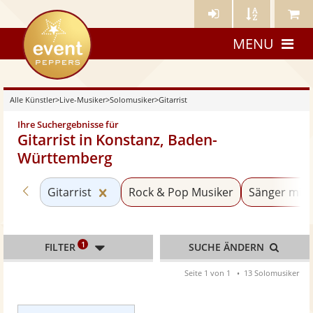
Künstler-
Künstler
Meine
eventpeppers
Login
A-
Künstle
MENU
Z
Alle Künstler
>
Live-Musiker
>
Solomusiker
>
Gitarrist
Ihre Suchergebnisse für
Gitarrist in Konstanz, Baden-
Württemberg
Zurück zu «Solomusiker»
Kategorie «Gitarrist» zurücksetzen
Gitarrist
Rock & Pop Musiker
Sänger mit 
1
FILTER
SUCHE ÄNDERN
Seite 1 von 1
13 Solomusiker