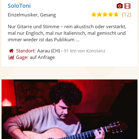
Diese
Di
SoloToni
Künst
Kü
(12)
5,0
Einzelmusiker, Gesang
stellt
ste
von
Nur Gitarre und Stimme – rein akustisch oder verstärkt,
Fotos
Vi
5
mal nur Englisch, mal nur Italienisch, mal gemischt und
bereit
ber
Sternen
immer wieder ist das Publikum ...
Standort:
Aarau
(CH)
-
91 km von Konstanz
Gage:
auf Anfrage