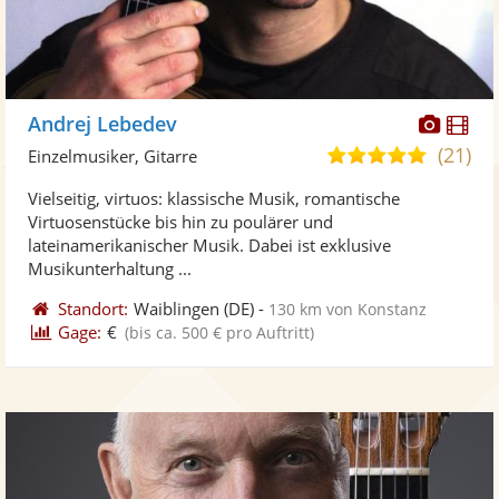
Diese
Di
Andrej Lebedev
Künst
Kü
(21)
5,0
Einzelmusiker, Gitarre
stellt
ste
von
Vielseitig, virtuos: klassische Musik, romantische
Fotos
Vi
5
Virtuosenstücke bis hin zu poulärer und
bereit
ber
Sternen
lateinamerikanischer Musik. Dabei ist exklusive
Musikunterhaltung ...
Standort:
Waiblingen
(DE)
-
130 km von Konstanz
Gage:
€
(bis ca. 500 € pro Auftritt)