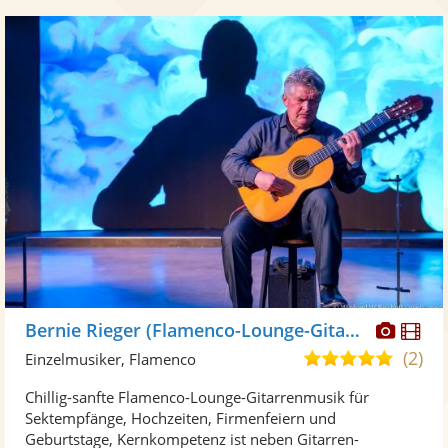
Diese
Di
Bernie Rieger (Flamenco-Lounge-Gitarre)
Künst
Kü
(2)
5,0
Einzelmusiker, Flamenco
stellt
ste
von
Chillig-sanfte Flamenco-Lounge-Gitarrenmusik für
Fotos
Vi
5
Sektempfänge, Hochzeiten, Firmenfeiern und
bereit
ber
Sternen
Geburtstage, Kernkompetenz ist neben Gitarren-