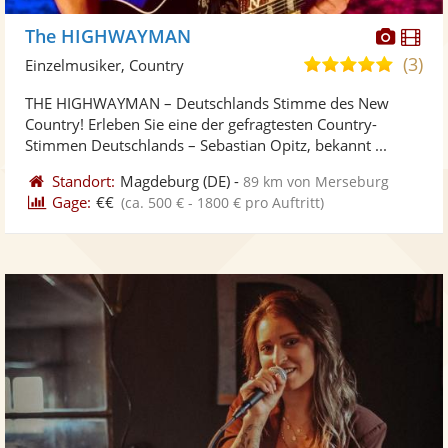
Diese
Di
The HIGHWAYMAN
Künst
Kü
(3)
5,0
Einzelmusiker, Country
stellt
ste
von
THE HIGHWAYMAN – Deutschlands Stimme des New
Fotos
Vi
5
Country! Erleben Sie eine der gefragtesten Country-
bereit
ber
Sternen
Stimmen Deutschlands – Sebastian Opitz, bekannt ...
Standort:
Magdeburg
(DE)
-
89 km von Merseburg
Gage:
€€
(ca. 500 € - 1800 € pro Auftritt)