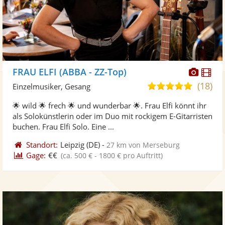
Diese
Di
FRAU ELFI (ABBA - ZZ-Top)
Künst
Kü
(18)
5,0
Einzelmusiker, Gesang
stellt
ste
von
🌟 wild 🌟 frech 🌟 und wunderbar 🌟. Frau Elfi könnt ihr
Fotos
Vi
5
als Solokünstlerin oder im Duo mit rockigem E-Gitarristen
bereit
ber
Sternen
buchen. Frau Elfi Solo. Eine ...
Standort:
Leipzig
(DE)
-
27 km von Merseburg
Gage:
€€
(ca. 500 € - 1800 € pro Auftritt)