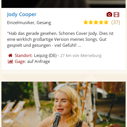
Diese
Di
Jody Cooper
Künst
Kü
(37)
5,0
Einzelmusiker, Gesang
stellt
ste
von
"Hab das gerade gesehen. Schönes Cover Jody. Dies ist
Fotos
Vi
5
eine wirklich großartige Version meines Songs. Gut
bereit
ber
Sternen
gespielt und gesungen - viel Gefühl! ...
Standort:
Leipzig
(DE)
-
27 km von Merseburg
Gage:
auf Anfrage