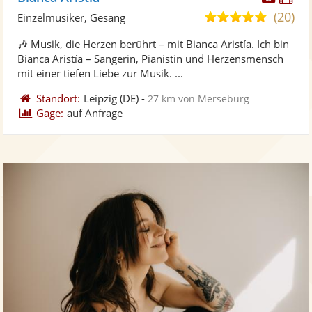
Künst
Kü
(20)
5,0
Einzelmusiker, Gesang
stellt
ste
von
🎶 Musik, die Herzen berührt – mit Bianca Aristía. Ich bin
Fotos
Vi
5
Bianca Aristía – Sängerin, Pianistin und Herzensmensch
bereit
ber
Sternen
mit einer tiefen Liebe zur Musik. ...
Standort:
Leipzig
(DE)
-
27 km von Merseburg
Gage:
auf Anfrage