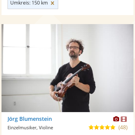
Umkreis: 150 km zurücksetzen
Umkreis: 150 km
Diese
Di
Jörg Blumenstein
Künst
Kü
(48)
5,0
Einzelmusiker, Violine
stellt
ste
von