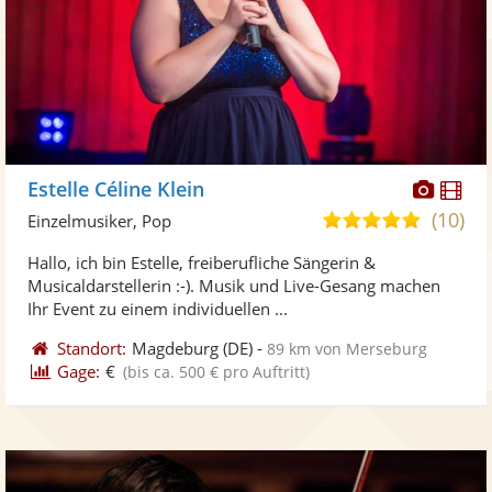
Diese
Di
Estelle Céline Klein
Künst
Kü
(10)
5,0
Einzelmusiker, Pop
stellt
ste
von
Hallo, ich bin Estelle, freiberufliche Sängerin &
Fotos
Vi
5
Musicaldarstellerin :-). Musik und Live-Gesang machen
bereit
ber
Sternen
Ihr Event zu einem individuellen ...
Standort:
Magdeburg
(DE)
-
89 km von Merseburg
Gage:
€
(bis ca. 500 € pro Auftritt)