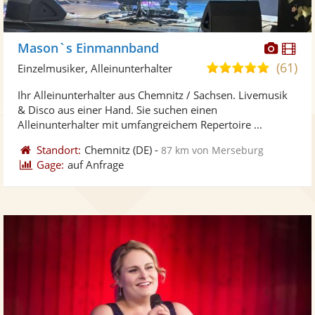
Diese
Di
Mason`s Einmannband
Künst
Kü
(61)
4,9
Einzelmusiker, Alleinunterhalter
stellt
ste
von
Ihr Alleinunterhalter aus Chemnitz / Sachsen. Livemusik
Fotos
Vi
5
& Disco aus einer Hand. Sie suchen einen
bereit
ber
Sternen
Alleinunterhalter mit umfangreichem Repertoire ...
Standort:
Chemnitz
(DE)
-
87 km von Merseburg
Gage:
auf Anfrage