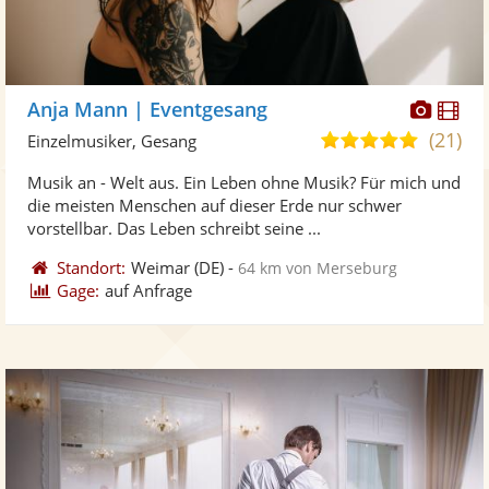
Diese
Di
Anja Mann | Eventgesang
Künst
Kü
(21)
5,0
Einzelmusiker, Gesang
stellt
ste
von
Musik an - Welt aus. Ein Leben ohne Musik? Für mich und
Fotos
Vi
5
die meisten Menschen auf dieser Erde nur schwer
bereit
ber
Sternen
vorstellbar. Das Leben schreibt seine ...
Standort:
Weimar
(DE)
-
64 km von Merseburg
Gage:
auf Anfrage