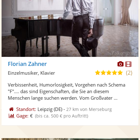
Diese
Di
Florian Zahner
Künst
Kü
(2)
5,0
Einzelmusiker, Klavier
stellt
ste
von
Verbissenheit, Humorlosigkeit, Vorgehen nach Schema
Fotos
Vi
5
"F".... das sind Eigenschaften, die Sie an diesem
bereit
ber
Sternen
Menschen lange suchen werden. Vom Großvater ...
Standort:
Leipzig
(DE)
-
27 km von Merseburg
Gage:
€
(bis ca. 500 € pro Auftritt)