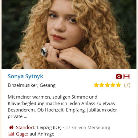
Diese
Di
Sonya Sytnyk
Künst
Kü
(7)
5,0
Einzelmusiker, Gesang
stellt
ste
von
Mit meiner warmen, souligen Stimme und
Fotos
Vi
5
Klavierbegleitung mache ich jeden Anlass zu etwas
bereit
ber
Sternen
Besonderem. Ob Hochzeit, Empfang, Jubiläum oder
private ...
Standort:
Leipzig
(DE)
-
27 km von Merseburg
Gage:
auf Anfrage