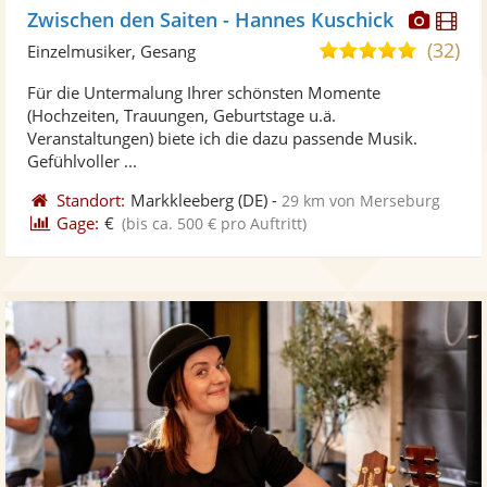
Diese
Di
Zwischen den Saiten - Hannes Kuschick
Künst
Kü
(32)
5,0
Einzelmusiker, Gesang
stellt
ste
von
Für die Untermalung Ihrer schönsten Momente
Fotos
Vi
5
(Hochzeiten, Trauungen, Geburtstage u.ä.
bereit
ber
Sternen
Veranstaltungen) biete ich die dazu passende Musik.
Gefühlvoller ...
Standort:
Markkleeberg
(DE)
-
29 km von Merseburg
Gage:
€
(bis ca. 500 € pro Auftritt)