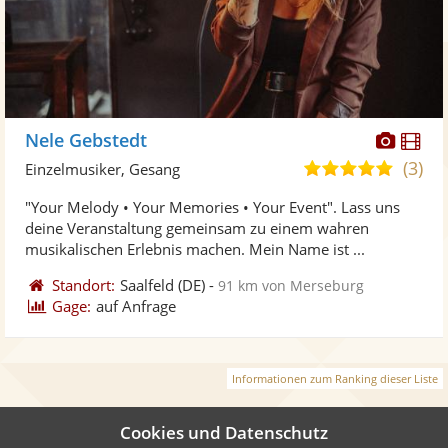
Diese
Di
Nele Gebstedt
Künst
Kü
(3)
5,0
Einzelmusiker, Gesang
stellt
ste
von
"Your Melody • Your Memories • Your Event". Lass uns
Fotos
Vi
5
deine Veranstaltung gemeinsam zu einem wahren
bereit
ber
Sternen
musikalischen Erlebnis machen. Mein Name ist ...
Standort:
Saalfeld
(DE)
-
91 km von Merseburg
Gage:
auf Anfrage
Informationen zum Ranking dieser Liste
Cookies und Datenschutz