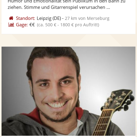
Humor und Emotionalität sein Publikum in den Bann zu
bereit
ber
Sternen
ziehen. Stimme und Gitarrenspiel verursachen ...
Standort:
Leipzig
(DE)
-
27 km von Merseburg
Gage:
€€
(ca. 500 € - 1800 € pro Auftritt)