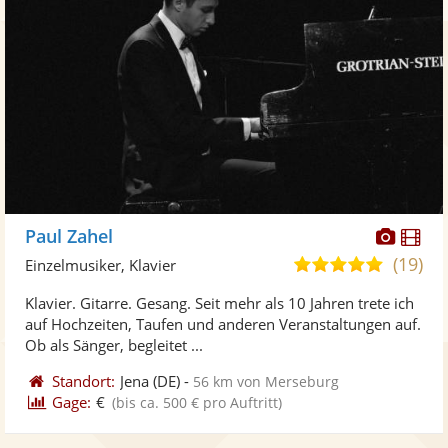
Diese
Di
Paul Zahel
Künst
Kü
(19)
5,0
Einzelmusiker, Klavier
stellt
ste
von
Klavier. Gitarre. Gesang. Seit mehr als 10 Jahren trete ich
Fotos
Vi
5
auf Hochzeiten, Taufen und anderen Veranstaltungen auf.
bereit
ber
Sternen
Ob als Sänger, begleitet ...
Standort:
Jena
(DE)
-
56 km von Merseburg
Gage:
€
(bis ca. 500 € pro Auftritt)