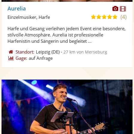
Diese
Di
Aurelia
Künst
Kü
(4)
5,0
Einzelmusiker, Harfe
stellt
ste
von
Harfe und Gesang verleihen jedem Event eine besondere,
Fotos
Vi
5
stilvolle Atmosphäre. Aurelia ist professionelle
bereit
ber
Sternen
Harfenistin und Sängerin und begleitet ...
Standort:
Leipzig
(DE)
-
27 km von Merseburg
Gage:
auf Anfrage