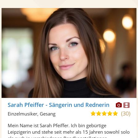
Diese
Di
Sarah Pfeiffer - Sängerin und Rednerin
Künst
Kü
(30)
5,0
Einzelmusiker, Gesang
stellt
ste
von
Mein Name ist Sarah Pfeiffer. Ich bin gebürtige
Fotos
Vi
5
Leipzigerin und stehe seit mehr als 15 Jahren sowohl solo
bereit
ber
Sternen