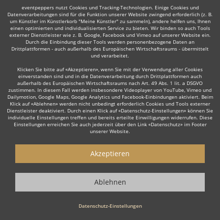
Weiter
eventpeppers nutzt Cookies und Tracking-Technologien. Einige Cookies und
Datenverarbeitungen sind für die Funktion unserer Website zwingend erforderlich (z. B.
um Künstler im Künstlerkorb "Meine Künstler" zu sammeln), andere helfen uns, Ihnen
einen optimierten und individualisierten Service zu bieten. Wir binden so auch Tools
externer Dienstleister wie z. B. Google, Facebook und Vimeo auf unserer Website ein.
Durch die Einbindung dieser Tools werden personenbezogene Daten an
Drittplattformen - auch außerhalb des Europäischen Wirtschaftsraums - übermittelt
Auch interessant:
und verarbeitet.
Klicken Sie bitte auf «Akzeptieren», wenn Sie mit der Verwendung aller Cookies
einverstanden sind und in die Datenverarbeitung durch Drittplattformen auch
außerhalb des Europäischen Wirtschaftsraums nach Art. 49 Abs. 1 lit. a DSGVO
Trauerredner
Dudelsackspieler
Musicalsänger
Kla
zustimmen. In diesem Fall werden insbesondere Videoplayer von YouTube, Vimeo und
Dailymotion, Google Maps, Google Analytics und Facebook-Einbindungen aktiviert. Beim
Klick auf «Ablehnen» werden nicht unbedingt erforderlich Cookies und Tools externer
Dienstleister deaktiviert. Durch einen Klick auf «Datenschutz-Einstellungen» können Sie
individuelle Einstellungen treffen und bereits erteilte Einwilligungen widerrufen. Diese
Einstellungen erreichen Sie auch jederzeit über den Link «Datenschutz» im Footer
unserer Website.
Wie funktioniert's?
Akzeptieren
1. Kostenlos anfragen
Ablehnen
Starten Sie mit dem Button 'Kostenlos anfragen' eine Anfrage an die für
Sie interessanten Solomusiker - also z. B. bestimmte Rock & Pop
Musiker. Diesen Button finden Sie auf den jeweiligen Künstler-Profil-
Datenschutz-Einstellungen
Seiten der Musiker.