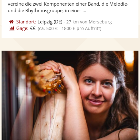
5
vereine die zwei Komponenten einer Band, die Melodie-
bereit
ber
Sternen
und die Rhythmusgruppe, in einer ...
Standort:
Leipzig
(DE)
-
27 km von Merseburg
Gage:
€€
(ca. 500 € - 1800 € pro Auftritt)