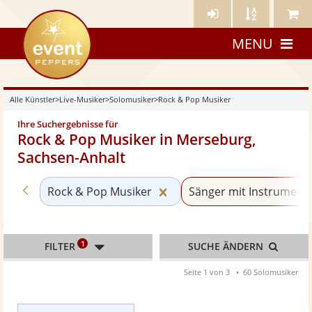
Künstler-
Künstler
Meine
eventpeppers
Login
A-
Künstle
MENU
Z
Alle Künstler
>
Live-Musiker
>
Solomusiker
>
Rock & Pop Musiker
Ihre Suchergebnisse für
Rock & Pop Musiker in Merseburg,
Sachsen-Anhalt
Zurück zu «Solomusiker»
Kategorie «Rock & Pop Mu
Rock & Pop Musiker
Sänger mit Instrument
1
FILTER
SUCHE ÄNDERN
Seite 1 von 3
60 Solomusiker