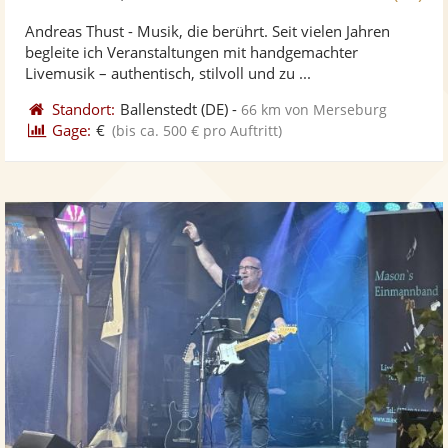
stellt
ste
von
Andreas Thust - Musik, die berührt. Seit vielen Jahren
Fotos
Vi
5
begleite ich Veranstaltungen mit handgemachter
bereit
ber
Sternen
Livemusik – authentisch, stilvoll und zu ...
Standort:
Ballenstedt
(DE)
-
66 km von Merseburg
Gage:
€
(bis ca. 500 € pro Auftritt)