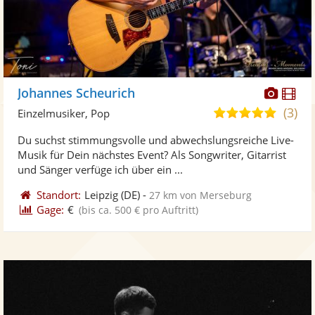
Diese
Di
Johannes Scheurich
Künst
Kü
(3)
5,0
Einzelmusiker, Pop
stellt
ste
von
Du suchst stimmungsvolle und abwechslungsreiche Live-
Fotos
Vi
5
Musik für Dein nächstes Event? Als Songwriter, Gitarrist
bereit
ber
Sternen
und Sänger verfüge ich über ein ...
Standort:
Leipzig
(DE)
-
27 km von Merseburg
Gage:
€
(bis ca. 500 € pro Auftritt)