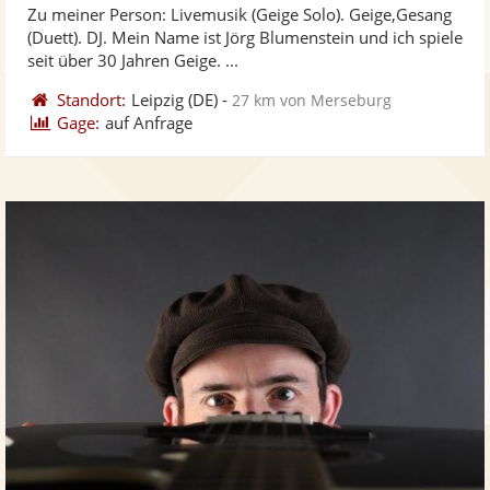
Zu meiner Person: Livemusik (Geige Solo). Geige,Gesang
Fotos
Vi
5
(Duett). DJ. Mein Name ist Jörg Blumenstein und ich spiele
bereit
ber
Sternen
seit über 30 Jahren Geige. ...
Standort:
Leipzig
(DE)
-
27 km von Merseburg
Gage:
auf Anfrage