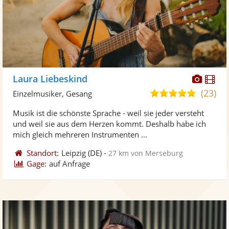
Diese
Di
Laura Liebeskind
Künst
Kü
(23)
5,0
Einzelmusiker, Gesang
stellt
ste
von
Musik ist die schönste Sprache - weil sie jeder versteht
Fotos
Vi
5
und weil sie aus dem Herzen kommt. Deshalb habe ich
bereit
ber
Sternen
mich gleich mehreren Instrumenten ...
Standort:
Leipzig
(DE)
-
27 km von Merseburg
Gage:
auf Anfrage