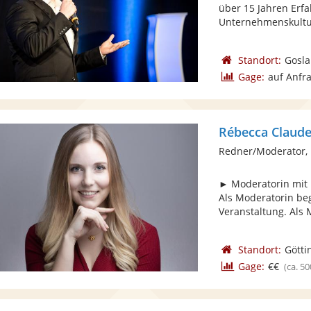
über 15 Jahren Erf
Unternehmenskultur
Standort:
Gosla
Gage:
auf Anfr
Rébecca Claud
Redner/Moderator, 
► Moderatorin mit 
Als Moderatorin be
Veranstaltung. Als 
Standort:
Götti
Gage:
€€
(ca. 50