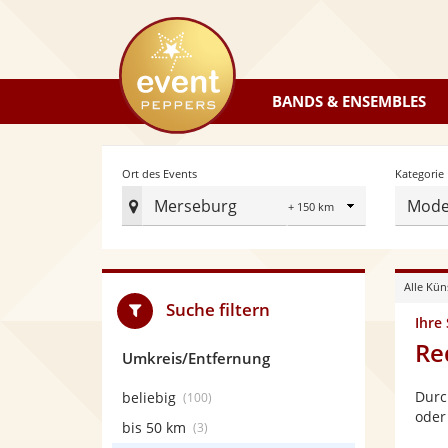
eventpeppers
BANDS & ENSEMBLES
Radius
Ort des Events
Kategorie
Merseburg
Mode
Ort
des
Events
Alle Kün
festlegen
Suche filtern
Ihre
Re
Umkreis/Entfernung
Durc
beliebig
(100)
oder
bis 50 km
(3)