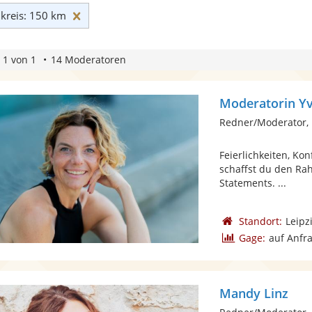
Umkreis: 150 km zurücksetzen
reis: 150 km
 1 von 1
14 Moderatoren
Moderatorin Y
Redner/Moderator,
Feierlichkeiten, Ko
schaffst du den Ra
Statements. ...
Standort:
Leipz
Gage:
auf Anfr
Mandy Linz