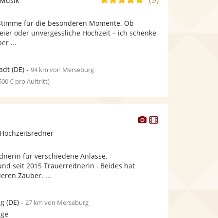
 Musik
stellt
stellt
von
Fotos
Videos
 Stimme für die besonderen Momente. Ob
5
bereit.
bereit.
ier oder unvergessliche Hochzeit – ich schenke
Sternen
er ...
adt
(DE)
-
94 km von Merseburg
 500 € pro Auftritt)
Dieser
Dieser
Künstler
Künstler
Hochzeitsredner
stellt
stellt
Fotos
Videos
ednerin für verschiedene Anlässe.
bereit.
bereit.
nd seit 2015 Trauerrednerin . Beides hat
eren Zauber. ...
ig
(DE)
-
27 km von Merseburg
age