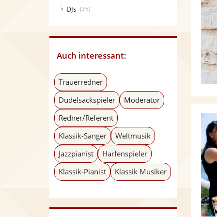
DJs
(25)
Auch interessant:
Trauerredner
Dudelsackspieler
Moderator
Redner/Referent
Klassik-Sänger
Weltmusik
Jazzpianist
Harfenspieler
Klassik-Pianist
Klassik Musiker