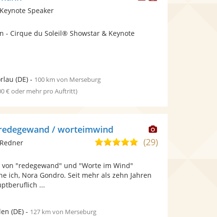
Künstler
Künstler
 Keynote Speaker
stellt
stellt
Fotos
Videos
n - Cirque du Soleil® Showstar & Keynote
bereit.
bereit.
rlau
(DE)
-
100 km von Merseburg
00 € oder mehr pro Auftritt)
Dieser
 redegewand / worteimwind
Künstler
(29)
5,0
 Redner
stellt
von
Fotos
n von "redegewand" und "Worte im Wind"
5
bereit.
e ich, Nora Gondro. Seit mehr als zehn Jahren
Sternen
tberuflich ...
den
(DE)
-
127 km von Merseburg