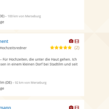
DE)
-
100 km von Merseburg
age
Dieser
Dieser
ment
Künstler
Künstler
(2)
5,0
Hochzeitsredner
stellt
stellt
von
Fotos
Videos
 Für Hochzeiten, die unter die Haut gehen. Ich
5
bereit.
bereit.
sen in einem kleinen Dorf bei Stadtilm und seit
Sternen
ilm
(DE)
-
92 km von Merseburg
age
Dieser
Dieser
emann