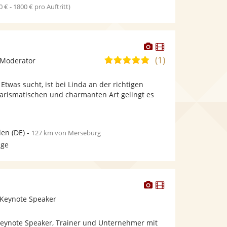
0 € - 1800 € pro Auftritt)
Dieser
Dieser
Künstler
Künstler
(1)
5,0
 Moderator
stellt
stellt
von
Fotos
Videos
twas sucht, ist bei Linda an der richtigen
5
bereit.
bereit.
harismatischen und charmanten Art gelingt es
Sternen
den
(DE)
-
127 km von Merseburg
age
Dieser
Dieser
Künstler
Künstler
 Keynote Speaker
stellt
stellt
Fotos
Videos
 Keynote Speaker, Trainer und Unternehmer mit