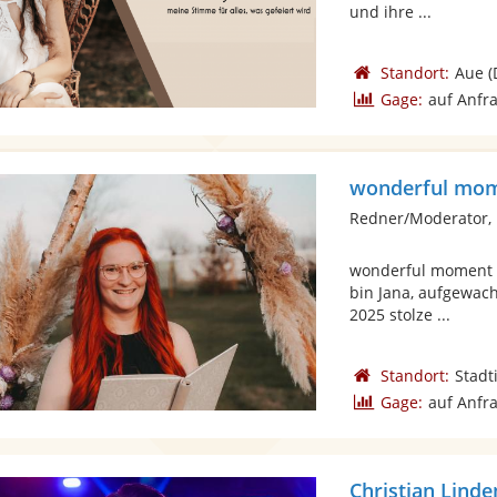
und ihre ...
Standort:
Aue
(
Gage:
auf Anfr
wonderful mo
Redner/Moderator, 
wonderful moment –
bin Jana, aufgewach
2025 stolze ...
Standort:
Stadt
Gage:
auf Anfr
Christian Lind