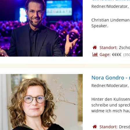
Redner/Moderator,
Christian Lindeman
Speaker.
Standort:
Zscho
Gage:
€€€€
(35
Nora Gondro -
Redner/Moderator,
Hinter den Kulisse
schreibe und sprech
widme ich mich haup
Standort:
Dres