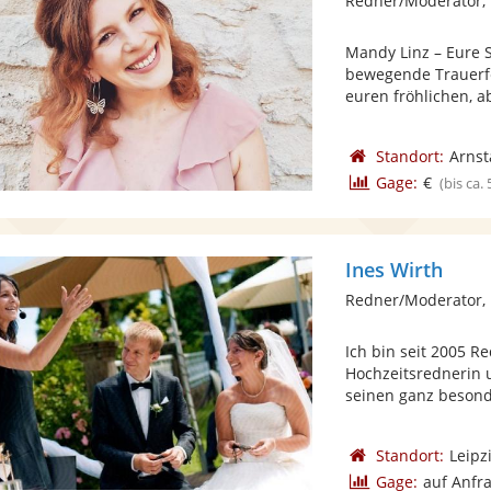
Redner/Moderator,
Mandy Linz – Eure
bewegende Trauerfe
euren fröhlichen, ab
Standort:
Arnst
Gage:
€
(bis ca.
Ines Wirth
Redner/Moderator, 
Ich bin seit 2005 R
Hochzeitsrednerin u
seinen ganz besond
Standort:
Leipz
Gage:
auf Anfr