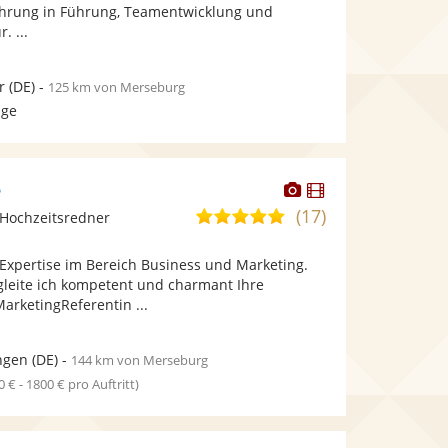
bereit.
bereit.
ahrung in Führung, Teamentwicklung und
. ...
r
(DE)
-
125 km von Merseburg
age
Dieser
Dieser
e
Künstler
Künstler
(17)
5,0
Hochzeitsredner
stellt
stellt
von
Fotos
Videos
Expertise im Bereich Business und Marketing.
5
bereit.
bereit.
gleite ich kompetent und charmant Ihre
Sternen
MarketingReferentin ...
ngen
(DE)
-
144 km von Merseburg
0 € - 1800 € pro Auftritt)