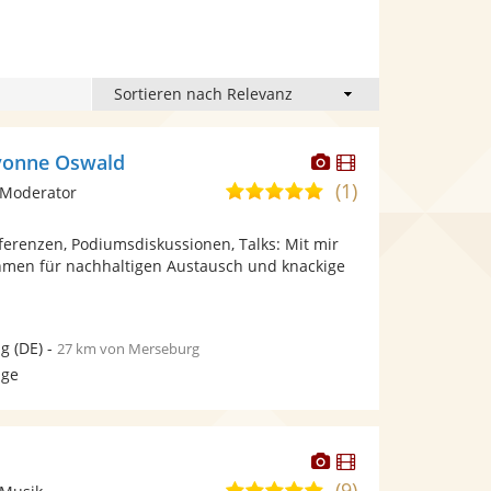
Dieser
Dieser
vonne Oswald
Künstler
Künstler
(1)
5,0
 Moderator
stellt
stellt
von
Fotos
Videos
nferenzen, Podiumsdiskussionen, Talks: Mit mir
5
bereit.
bereit.
hmen für nachhaltigen Austausch und knackige
Sternen
ig
(DE)
-
27 km von Merseburg
age
Dieser
Dieser
Künstler
Künstler
(9)
4,9