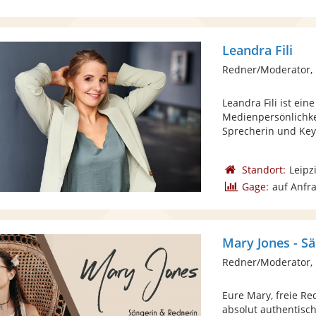
Leandra Fili
Redner/Moderator,
Leandra Fili ist ein
Medienpersönlichkei
Sprecherin und Keyn
Standort:
Leipz
Gage:
auf Anfr
Mary Jones - S
Redner/Moderator, 
Eure Mary, freie Re
absolut authentisch