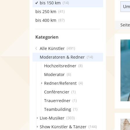
bis 150 km
(14)
Umk
bis 250 km
(41)
bis 400 km
(87)
Seite
Kategorien
Alle Künstler
(491)
Moderatoren & Redner
(14)
Hochzeitsredner
(8)
Moderator
(6)
Redner/Referent
(4)
Conférencier
(1)
Trauerredner
(1)
Teambuilding
(1)
Live-Musiker
(303)
Show Künstler & Tänzer
(144)