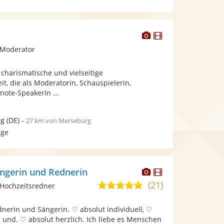
Dieser
Dieser
Künstler
Künstler
 Moderator
stellt
stellt
Fotos
Videos
e charismatische und vielseitige
bereit.
bereit.
t, die als Moderatorin, Schauspielerin,
ote-Speakerin ...
ig
(DE)
-
27 km von Merseburg
age
Dieser
Dieser
ängerin und Rednerin
Künstler
Künstler
(21)
5,0
Hochzeitsredner
stellt
stellt
von
Fotos
Videos
dnerin und Sängerin. ♡ absolut individuell, ♡
5
bereit.
bereit.
 und. ♡ absolut herzlich. Ich liebe es Menschen
Sternen