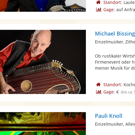
Standort:
Laute
Gage:
auf Anfr
Michael Bissin
Einzelmusiker, Zith
Ob rustikaler Wirts
Firmenevent oder h
meiner Musik für die
Standort:
Koche
Gage:
€
(bis ca.
Pauli Knoll
Einzelmusiker, Alle