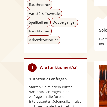
Bauchredner
Varieté & Travestie
Spaßkellner
Doppelgänger
Sol
Bauchtänzer
Die 
Akkordeonspieler
km.
Wie funktioniert's?
1. Kostenlos anfragen
Starten Sie mit dem Button
'Kostenlos anfragen' eine
Anfrage an die für Sie
interessanten Solomusiker - also
z. B. bestimmte Hackbrett- &