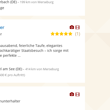
rbach
(DE)
-
199 km von Merseburg
age
Dieser
Dieser
ger
Künstler
Künstler
(1)
5,0
er
stellt
stellt
von
Fotos
Videos
hausabend, feierliche Taufe, elegantes
5
bereit.
bereit.
ochkarätiger Staatsbesuch – ich sorge mit
Sternen
 perfekte ...
l am See
(DE)
-
414 km von Merseburg
 500 € pro Auftritt)
Dieser
Dieser
Künstler
Künstler
inunterhalter
stellt
stellt