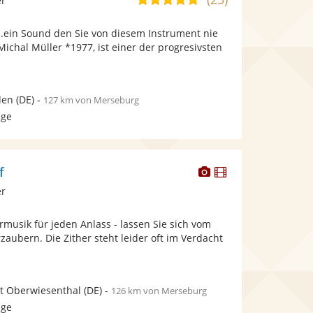
er
stellt
stellt
von
Fotos
Videos
..ein Sound den Sie von diesem Instrument nie
5
bereit.
bereit.
 Michal Müller *1977, ist einer der progresivsten
Sternen
den
(DE)
-
127 km von Merseburg
age
Dieser
Dieser
f
Künstler
Künstler
er
stellt
stellt
Fotos
Videos
ermusik für jeden Anlass - lassen Sie sich vom
bereit.
bereit.
rzaubern. Die Zither steht leider oft im Verdacht
t Oberwiesenthal
(DE)
-
126 km von Merseburg
age