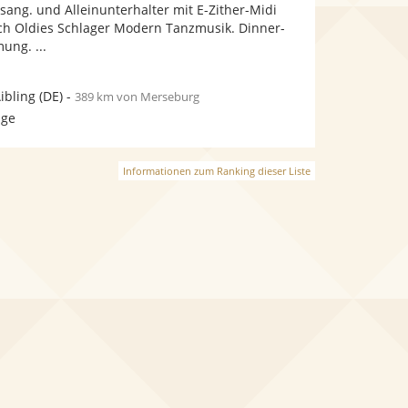
Fotos
Videos
sang. und Alleinunterhalter mit E-Zither-Midi
bereit.
bereit.
sch Oldies Schlager Modern Tanzmusik. Dinner-
ung. ...
ibling
(DE)
-
389 km von Merseburg
age
Informationen zum Ranking dieser Liste