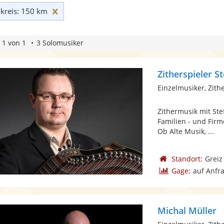
Umkreis: 150 km zurücksetzen
reis: 150 km
 1 von 1
3 Solomusiker
Zitherspieler S
Einzelmusiker, Zith
Zithermusik mit Ste
Familien - und Firm
Ob Alte Musik, ...
Standort:
Greiz
Gage:
auf Anfr
Michal Müller