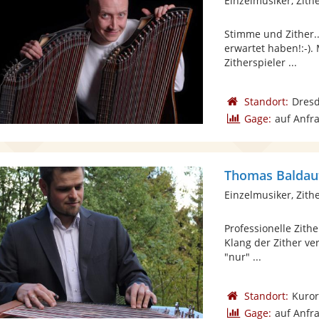
Einzelmusiker, Zith
Stimme und Zither.
erwartet haben!:-).
Zitherspieler ...
Standort:
Dres
Gage:
auf Anfr
Thomas Baldau
Einzelmusiker, Zith
Professionelle Zith
Klang der Zither ve
"nur" ...
Standort:
Kuror
Gage:
auf Anfr