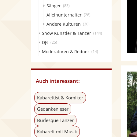
Sänger
(83)
Alleinunterhalter
(28)
Andere Kulturen
(20)
Show Künstler & Tänzer
(144)
DJs
(25)
Moderatoren & Redner
(14)
Auch interessant:
Kabarettist & Komiker
Gedankenleser
Burlesque Tänzer
Kabarett mit Musik