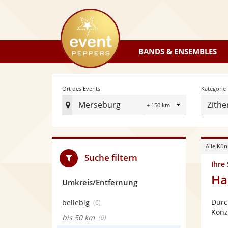
eventpeppers
BANDS & ENSEMBLES
Radius
Ort des Events
Kategorie
Merseburg
Zithe
Ort
des
Events
Alle Kün
festlegen
Suche filtern
Ihre
Ha
Umkreis/Entfernung
Durc
beliebig
(6)
Konz
bis 50 km
(0)