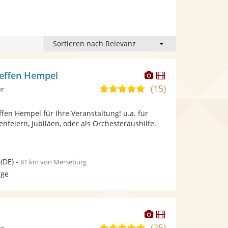
Dieser
Dieser
teffen Hempel
Künstler
Künstler
(15)
5,0
er
stellt
stellt
von
Fotos
Videos
ffen Hempel für Ihre Veranstaltung! u.a. für
5
bereit.
bereit.
enfeiern, Jubiläen, oder als Orchesteraushilfe.
Sternen
(DE)
-
81 km von Merseburg
age
Dieser
Dieser
Künstler
Künstler
(25)
4,9