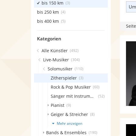
bis 150 km
(3)
Umk
bis 250 km
(4)
bis 400 km
(5)
Seite
Kategorien
Alle Künstler
(492)
Live-Musiker
(304)
Solomusiker
(110)
Zitherspieler
(3)
Rock & Pop Musiker
(60)
Sänger mit Instrument
(52)
Pianist
(9)
Geiger & Streicher
(8)
Mehr anzeigen
Bands & Ensembles
(190)