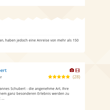
an, haben jedoch eine Anreise von mehr als 150
Dieser
Dieser
ert
Künstler
Künstler
(28)
5,0
er
stellt
stellt
von
Fotos
Videos
hannes Schubert - die angenehme Art, Ihre
5
bereit.
bereit.
inem ganz besonderen Erlebnis werden zu
Sternen
 ...