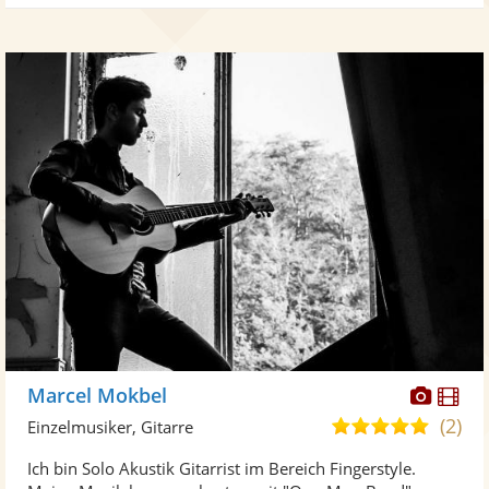
Diese
Di
Marcel Mokbel
Künst
Kü
(2)
5,0
Einzelmusiker, Gitarre
stellt
ste
von
Ich bin Solo Akustik Gitarrist im Bereich Fingerstyle.
Fotos
Vi
5