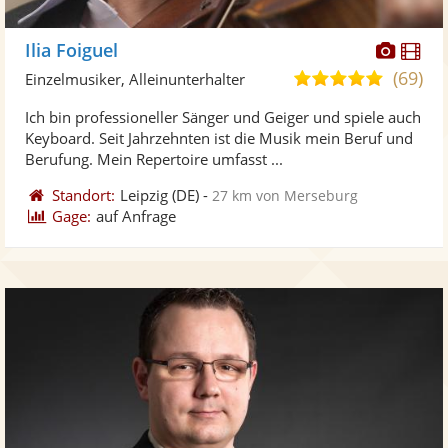
Diese
Di
Ilia Foiguel
Künst
Kü
(69)
4,9
Einzelmusiker, Alleinunterhalter
stellt
ste
von
Ich bin professioneller Sänger und Geiger und spiele auch
Fotos
Vi
5
Keyboard. Seit Jahrzehnten ist die Musik mein Beruf und
bereit
ber
Sternen
Berufung. Mein Repertoire umfasst ...
Standort:
Leipzig
(DE)
-
27 km von Merseburg
Gage:
auf Anfrage