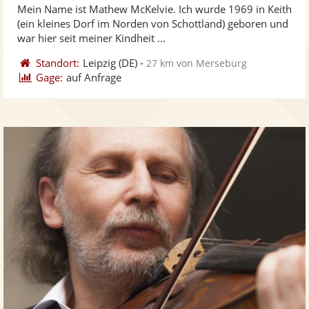
Mein Name ist Mathew McKelvie. Ich wurde 1969 in Keith
Fotos
Vi
5
(ein kleines Dorf im Norden von Schottland) geboren und
bereit
ber
Sternen
war hier seit meiner Kindheit ...
Standort:
Leipzig
(DE)
-
27 km von Merseburg
Gage:
auf Anfrage