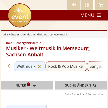
Künstler-
Künstler
Meine
eventpeppers
Login
A-
Künstle
MENU
Z
Alle Künstler
>
Live-Musiker
>
Solomusiker
>
Weltmusik
Ihre Suchergebnisse für
Musiker - Weltmusik in Merseburg,
Sachsen-Anhalt
Zurück zu «Solomusiker»
Kategorie «Weltmusik» zurücksetze
Weltmusik
Rock & Pop Musiker
Sänger mi
1
FILTER
SUCHE ÄNDERN
Seite 1 von 1
8 Solomusiker