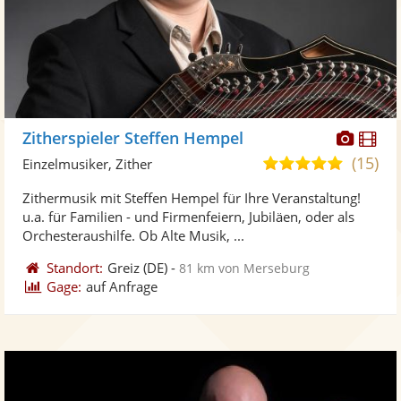
Diese
Di
Zitherspieler Steffen Hempel
Künst
Kü
(15)
5,0
Einzelmusiker, Zither
stellt
ste
von
Zithermusik mit Steffen Hempel für Ihre Veranstaltung!
Fotos
Vi
5
u.a. für Familien - und Firmenfeiern, Jubiläen, oder als
bereit
ber
Sternen
Orchesteraushilfe. Ob Alte Musik, ...
Standort:
Greiz
(DE)
-
81 km von Merseburg
Gage:
auf Anfrage