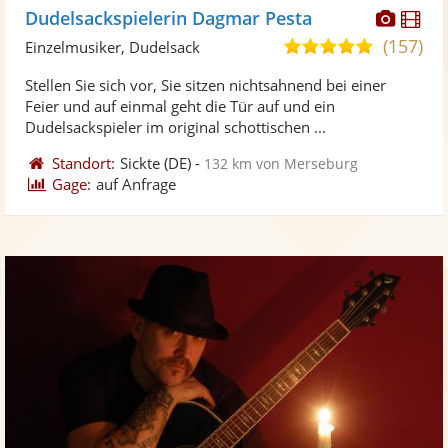
Diese
Di
Dudelsackspielerin Dagmar Pesta
Künst
Kü
(157)
4,9
Einzelmusiker, Dudelsack
stellt
ste
von
Stellen Sie sich vor, Sie sitzen nichtsahnend bei einer
Fotos
Vi
5
Feier und auf einmal geht die Tür auf und ein
bereit
ber
Sternen
Dudelsackspieler im original schottischen ...
Standort:
Sickte
(DE)
-
132 km von Merseburg
Gage:
auf Anfrage