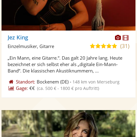
Diese
Di
Jez King
Künst
Kü
(31)
5,0
Einzelmusiker, Gitarre
stellt
ste
von
„Ein Mann, eine Gitarre.“. Das galt 20 Jahre lang. Heute
Fotos
Vi
5
bezeichnet er sich selbst eher als „digitale Ein-Mann-
bereit
ber
Sternen
Band“. Die klassischen Akustiknummern, ...
Standort:
Bockenem
(DE)
-
148 km von Merseburg
Gage:
€€
(ca. 500 € - 1800 € pro Auftritt)