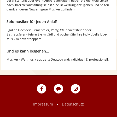
Veranstaltung über eventpeppers anfragen, haben Sie die Möglichkeit
nach Ihrer Veranstaltung selbst eine Bewertung abzugeben und helfen
damit anderen Nutzern gute Musiker zu finden.
Solomusiker für jeden Anlaß
Egal ob Hochzeit, Firmenfeier, Party, Weihnachtsfeier oder
Betriebsfeier - feiern Sie mit Stil und buchen Sie Ihre individuelle Live-
Musik mit eventpeppers.
Und es kann losgehen...
Musiker - Weltmusik aus ganz Deutschland: individuell & professionell.
eventpeppers
Blog
eventpeppers
auf
auf
Facebook
Instagram
•
Impressum
Datenschutz