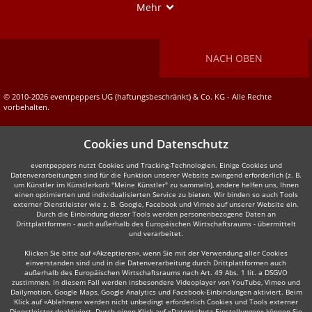
Show
Mehr
NACH OBEN
© 2010-2026 eventpeppers UG (haftungsbeschränkt) & Co. KG - Alle Rechte
vorbehalten.
Cookies und Datenschutz
eventpeppers nutzt Cookies und Tracking-Technologien. Einige Cookies und
Datenverarbeitungen sind für die Funktion unserer Website zwingend erforderlich (z. B.
um Künstler im Künstlerkorb "Meine Künstler" zu sammeln), andere helfen uns, Ihnen
einen optimierten und individualisierten Service zu bieten. Wir binden so auch Tools
externer Dienstleister wie z. B. Google, Facebook und Vimeo auf unserer Website ein.
Durch die Einbindung dieser Tools werden personenbezogene Daten an
Drittplattformen - auch außerhalb des Europäischen Wirtschaftsraums - übermittelt
und verarbeitet.
Klicken Sie bitte auf «Akzeptieren», wenn Sie mit der Verwendung aller Cookies
einverstanden sind und in die Datenverarbeitung durch Drittplattformen auch
außerhalb des Europäischen Wirtschaftsraums nach Art. 49 Abs. 1 lit. a DSGVO
zustimmen. In diesem Fall werden insbesondere Videoplayer von YouTube, Vimeo und
Dailymotion, Google Maps, Google Analytics und Facebook-Einbindungen aktiviert. Beim
Klick auf «Ablehnen» werden nicht unbedingt erforderlich Cookies und Tools externer
Dienstleister deaktiviert. Durch einen Klick auf «Datenschutz-Einstellungen» können Sie