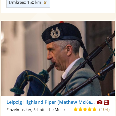
Umkreis: 150 km zurücksetzen
Umkreis: 150 km
Diese
Di
Leipzig Highland Piper (Mathew McKelvie)
Künst
Kü
(103)
5,0
Einzelmusiker, Schottische Musik
stellt
ste
von