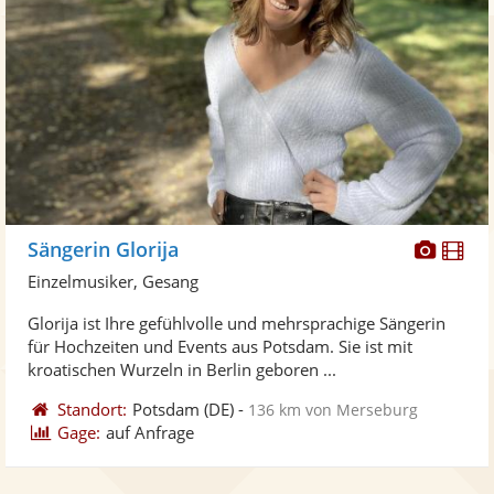
Diese
Di
Sängerin Glorija
Künst
Kü
Einzelmusiker, Gesang
stellt
ste
Glorija ist Ihre gefühlvolle und mehrsprachige Sängerin
Fotos
Vi
für Hochzeiten und Events aus Potsdam. Sie ist mit
bereit
ber
kroatischen Wurzeln in Berlin geboren ...
Standort:
Potsdam
(DE)
-
136 km von Merseburg
Gage:
auf Anfrage