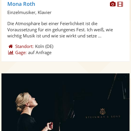
Diese
Di
Mona Roth
Künst
Kü
Einzelmusiker, Klavier
stellt
ste
Die Atmosphäre bei einer Feierlichkeit ist die
Fotos
Vi
Voraussetzung für ein gelungenes Fest. Ich weiß, wie
bereit
ber
wichtig Musik ist und wie sie wirkt und setze ...
Standort:
Köln
(DE)
Gage:
auf Anfrage