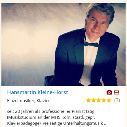
Diese
Di
Hansmartin Kleine-Horst
Künst
Kü
(7)
5,0
Einzelmusiker, Klavier
stellt
ste
von
seit 20 Jahren als professioneller Pianist tätig
Fotos
Vi
5
(Musikstudium an der MHS Köln, staatl. gepr.
bereit
ber
Sternen
Klavierpädagoge), vielseitige Unterhaltungsmusik ...