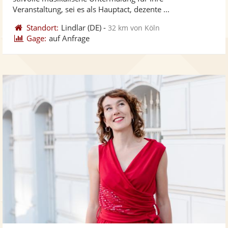
bereit
ber
Sternen
Veranstaltung, sei es als Hauptact, dezente ...
Standort:
Lindlar
(DE)
-
32 km von Köln
Gage:
auf Anfrage