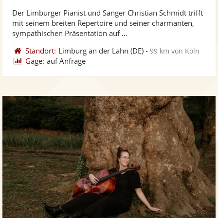
stellt
ste
von
Der Limburger Pianist und Sänger Christian Schmidt trifft
Fotos
Vi
5
mit seinem breiten Repertoire und seiner charmanten,
bereit
ber
Sternen
sympathischen Präsentation auf ...
Standort:
Limburg an der Lahn
(DE)
-
99 km von Köln
Gage:
auf Anfrage