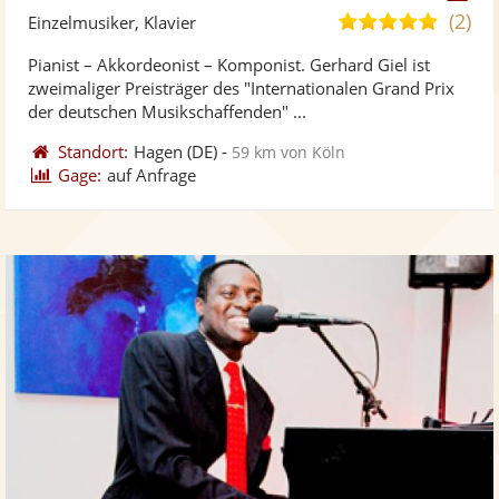
Künst
Kü
(2)
4,9
Einzelmusiker, Klavier
stellt
ste
von
Pianist – Akkordeonist – Komponist. Gerhard Giel ist
Fotos
Vi
5
zweimaliger Preisträger des "Internationalen Grand Prix
bereit
ber
Sternen
der deutschen Musikschaffenden" ...
Standort:
Hagen
(DE)
-
59 km von Köln
Gage:
auf Anfrage