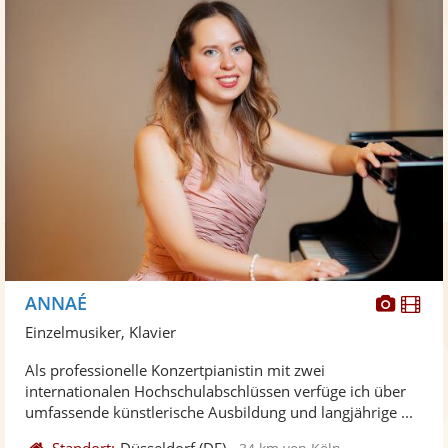
Diese
Di
ANNAÉ
Künst
Kü
Einzelmusiker, Klavier
stellt
ste
Als professionelle Konzertpianistin mit zwei
Fotos
Vi
internationalen Hochschulabschlüssen verfüge ich über
bereit
ber
umfassende künstlerische Ausbildung und langjährige ...
Standort:
Düsseldorf
(DE)
-