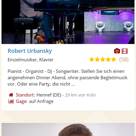
Diese
Di
Robert Urbansky
Künst
Kü
(58)
4,9
Einzelmusiker, Klavier
stellt
ste
von
Pianist - Organist - DJ - Songwriter. Stellen Sie sich einen
Fotos
Vi
5
angenehmen Dinner Abend, ohne passende Begleitmusik
bereit
ber
Sternen
vor. Oder eine Party, die nicht ...
Standort:
Hennef
(DE)
-
29 km von Köln
Gage:
auf Anfrage