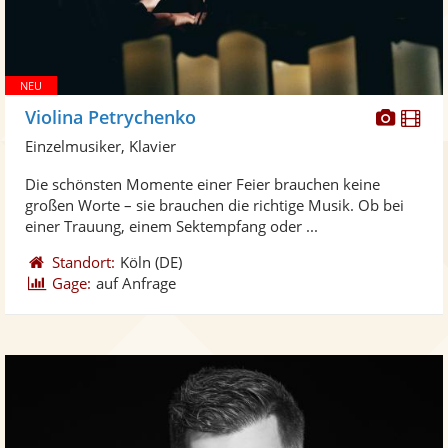
Diese
Di
Violina Petrychenko
Künst
Kü
Einzelmusiker, Klavier
stellt
ste
Die schönsten Momente einer Feier brauchen keine
Fotos
Vi
großen Worte – sie brauchen die richtige Musik. Ob bei
bereit
ber
einer Trauung, einem Sektempfang oder ...
Standort:
Köln
(DE)
Gage:
auf Anfrage