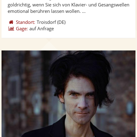
Fotos
Vi
goldrichtig, wenn Sie sich von Klavier- und Gesangswellen
bereit
ber
emotional berühren lassen wollen. ...
Standort:
Troisdorf
(DE)
Gage:
auf Anfrage