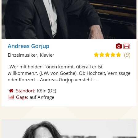
Diese
Di
Andreas Gorjup
Künst
Kü
(9)
4,9
Einzelmusiker, Klavier
stellt
ste
von
„Wer mit holden Tönen kommt, überall er ist
Fotos
Vi
5
willkommen.“. (J. W. von Goethe). Ob Hochzeit, Vernissage
bereit
ber
Sternen
oder Konzert – Andreas Gorjup versteht ...
Standort:
Köln
(DE)
Gage:
auf Anfrage