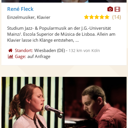
Diese
Di
René Fleck
Künst
Kü
(14)
5,0
Einzelmusiker, Klavier
stellt
ste
von
Studium Jazz- & Popularmusik an der J.G.-Universität
Fotos
Vi
5
Mainz/. Escola Superior de Música de Lisboa. Allein am
bereit
ber
Sternen
Klavier lasse ich Klänge entstehen, ...
Standort:
Wiesbaden
(DE)
-
132 km von Köln
Gage:
auf Anfrage