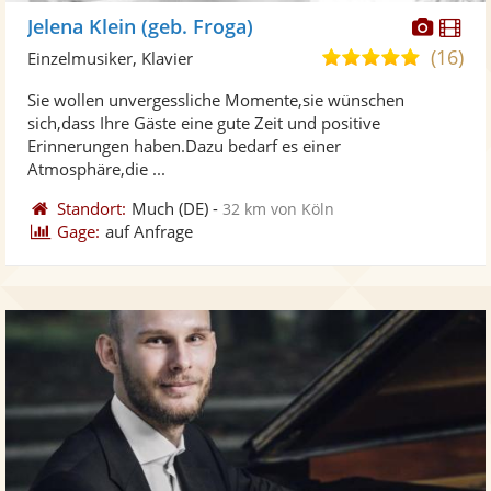
Diese
Di
Jelena Klein (geb. Froga)
Künst
Kü
(16)
5,0
Einzelmusiker, Klavier
stellt
ste
von
Sie wollen unvergessliche Momente,sie wünschen
Fotos
Vi
5
sich,dass Ihre Gäste eine gute Zeit und positive
bereit
ber
Sternen
Erinnerungen haben.Dazu bedarf es einer
Atmosphäre,die ...
Standort:
Much
(DE)
-
32 km von Köln
Gage:
auf Anfrage