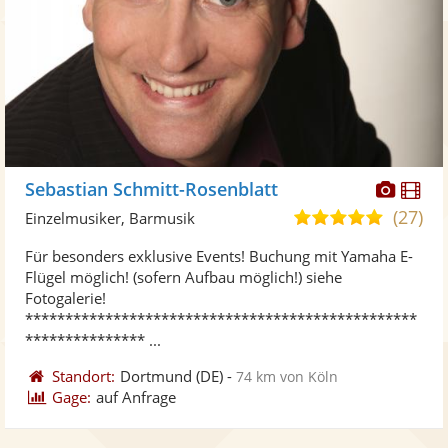
Diese
Di
Sebastian Schmitt-Rosenblatt
Künst
Kü
(27)
5,0
Einzelmusiker, Barmusik
stellt
ste
von
Für besonders exklusive Events! Buchung mit Yamaha E-
Fotos
Vi
5
Flügel möglich! (sofern Aufbau möglich!) siehe
bereit
ber
Sternen
Fotogalerie!
*************************************************
*************** ...
Standort:
Dortmund
(DE)
-
74 km von Köln
Gage:
auf Anfrage