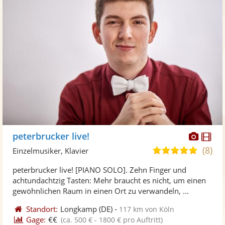
Diese
Di
peterbrucker live!
Künst
Kü
(8)
5,0
Einzelmusiker, Klavier
stellt
ste
von
peterbrucker live! [PIANO SOLO]. Zehn Finger und
Fotos
Vi
5
achtundachtzig Tasten: Mehr braucht es nicht, um einen
bereit
ber
Sternen
gewöhnlichen Raum in einen Ort zu verwandeln, ...
Standort:
Longkamp
(DE)
-
117 km von Köln
Gage:
€€
(ca. 500 € - 1800 € pro Auftritt)