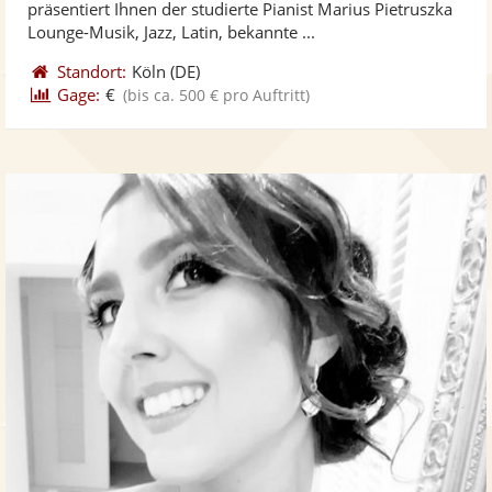
präsentiert Ihnen der studierte Pianist Marius Pietruszka
bereit
ber
Sternen
Lounge-Musik, Jazz, Latin, bekannte ...
Standort:
Köln
(DE)
Gage:
€
(bis ca. 500 € pro Auftritt)