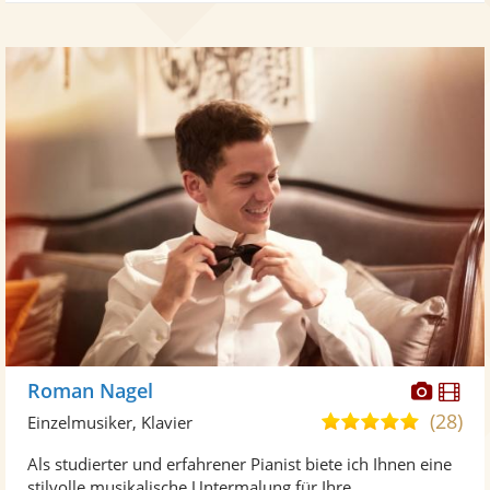
Diese
Di
Roman Nagel
Künst
Kü
(28)
5,0
Einzelmusiker, Klavier
stellt
ste
von
Als studierter und erfahrener Pianist biete ich Ihnen eine
Fotos
Vi
5
stilvolle musikalische Untermalung für Ihre