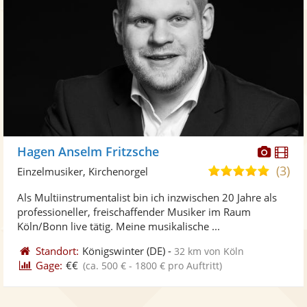
Diese
Di
Hagen Anselm Fritzsche
Künst
Kü
(3)
5,0
Einzelmusiker, Kirchenorgel
stellt
ste
von
Als Multiinstrumentalist bin ich inzwischen 20 Jahre als
Fotos
Vi
5
professioneller, freischaffender Musiker im Raum
bereit
ber
Sternen
Köln/Bonn live tätig. Meine musikalische ...
Standort:
Königswinter
(DE)
-
32 km von Köln
Gage:
€€
(ca. 500 € - 1800 € pro Auftritt)