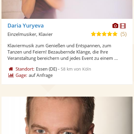
Diese
Di
Daria Yuryeva
Künst
Kü
(5)
5,0
Einzelmusiker, Klavier
stellt
ste
von
Klaviermusik zum Genießen und Entspannen, zum
Fotos
Vi
5
Tanzen und Feiern! Bezaubernde Klänge, die Ihre
bereit
ber
Sternen
Veranstaltung bereichern und jedes Event zu einem ...
Standort:
Essen
(DE)
-
58 km von Köln
Gage:
auf Anfrage