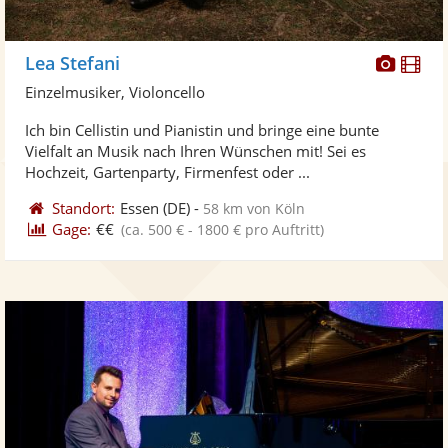
Diese
Di
Lea Stefani
Künst
Kü
Einzelmusiker, Violoncello
stellt
ste
Ich bin Cellistin und Pianistin und bringe eine bunte
Fotos
Vi
Vielfalt an Musik nach Ihren Wünschen mit! Sei es
bereit
ber
Hochzeit, Gartenparty, Firmenfest oder ...
Standort:
Essen
(DE)
-
58 km von Köln
Gage:
€€
(ca. 500 € - 1800 € pro Auftritt)