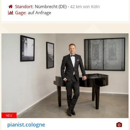
Standort:
Nümbrecht
(DE)
-
42 km von Köln
Gage:
auf Anfrage
Di
pianist.cologne