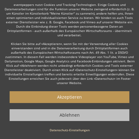
eventpeppers nutzt Cookies und Tracking-Technologien. Einige Cookies und
Datenverarbeitungen sind für die Funktion unserer Website zwingend erforderlich (z. B.
um Künstler im Künstlerkorb "Meine Künstler" zu sammeln), andere helfen uns, Ihnen
einen optimierten und individualisierten Service zu bieten. Wir binden so auch Tools
externer Dienstleister wie z. B. Google, Facebook und Vimeo auf unserer Website ein.
Durch die Einbindung dieser Tools werden personenbezogene Daten an
Drittplattformen - auch außerhalb des Europäischen Wirtschaftsraums - übermittelt
Auch interessant:
und verarbeitet.
Klicken Sie bitte auf «Akzeptieren», wenn Sie mit der Verwendung aller Cookies
einverstanden sind und in die Datenverarbeitung durch Drittplattformen auch
außerhalb des Europäischen Wirtschaftsraums nach Art. 49 Abs. 1 lit. a DSGVO
Organist
Moderator
Musicalsänger
Redner/Refere
zustimmen. In diesem Fall werden insbesondere Videoplayer von YouTube, Vimeo und
Dailymotion, Google Maps, Google Analytics und Facebook-Einbindungen aktiviert. Beim
Klick auf «Ablehnen» werden nicht unbedingt erforderlich Cookies und Tools externer
Dienstleister deaktiviert. Durch einen Klick auf «Datenschutz-Einstellungen» können Sie
individuelle Einstellungen treffen und bereits erteilte Einwilligungen widerrufen. Diese
Einstellungen erreichen Sie auch jederzeit über den Link «Datenschutz» im Footer
unserer Website.
Wie funktioniert's?
Akzeptieren
1. Kostenlos anfragen
Ablehnen
Starten Sie mit dem Button 'Kostenlos anfragen' eine Anfrage an die für
Sie interessanten Solomusiker - also z. B. bestimmte Pianisten. Diesen
Button finden Sie auf den jeweiligen Künstler-Profil-Seiten der Musiker.
Datenschutz-Einstellungen