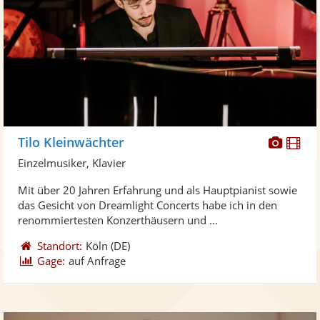
Diese
Di
Tilo Kleinwächter
Künst
Kü
Einzelmusiker, Klavier
stellt
ste
Mit über 20 Jahren Erfahrung und als Hauptpianist sowie
Fotos
Vi
das Gesicht von Dreamlight Concerts habe ich in den
bereit
ber
renommiertesten Konzerthäusern und ...
Standort:
Köln
(DE)
Gage:
auf Anfrage