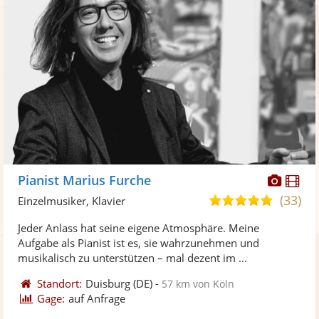
Diese
Di
Pianist Marius Furche
Künst
Kü
(33)
5,0
Einzelmusiker, Klavier
stellt
ste
von
Jeder Anlass hat seine eigene Atmosphäre. Meine
Fotos
Vi
5
Aufgabe als Pianist ist es, sie wahrzunehmen und
bereit
ber
Sternen
musikalisch zu unterstützen – mal dezent im ...
Standort:
Duisburg
(DE)
-
57 km von Köln
Gage:
auf Anfrage