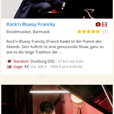
Diese
Di
Rock'n Bluesy Francky
Künst
Kü
(1)
5,0
Einzelmusiker, Barmusik
stellt
ste
von
Rock’n Bluesy Francky (Franck Kade) ist der Pianist des
Fotos
Vi
5
Abends. Sein Auftritt ist eine genussvolle Show, ganz so
bereit
ber
Sternen
wie es die lange Tradition der ...
Standort:
Duisburg
(DE)
-
57 km von Köln
Gage:
€€
(ca. 500 € - 1800 € pro Auftritt)