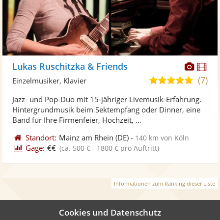
Diese
Di
Lukas Ruschitzka & Friends
Künst
Kü
(7)
5,0
Einzelmusiker, Klavier
stellt
ste
von
Jazz- und Pop-Duo mit 15-jähriger Livemusik-Erfahrung.
Fotos
Vi
5
Hintergrundmusik beim Sektempfang oder Dinner, eine
bereit
ber
Sternen
Band für Ihre Firmenfeier, Hochzeit, ...
Standort:
Mainz am Rhein
(DE)
-
140 km von Köln
Gage:
€€
(ca. 500 € - 1800 € pro Auftritt)
Informationen zum Ranking dieser Liste
Cookies und Datenschutz
Weiter