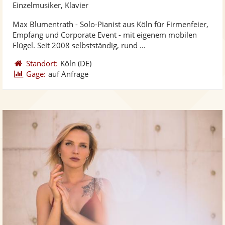
Kü
Einzelmusiker, Klavier
ste
Max Blumentrath - Solo-Pianist aus Köln für Firmenfeier,
Fo
Empfang und Corporate Event - mit eigenem mobilen
ber
Flügel. Seit 2008 selbstständig, rund ...
Standort:
Köln
(DE)
Gage:
auf Anfrage