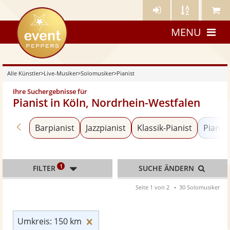
Künstler-
Künstler
Meine
eventpeppers
Login
A-
Künstle
MENU
Z
Alle Künstler
>
Live-Musiker
>
Solomusiker
>
Pianist
Ihre Suchergebnisse für
Pianist in Köln, Nordrhein-Westfalen
Zurück zu «Solomusiker»
Barpianist
Jazzpianist
Klassik-Pianist
Pianist
1
FILTER
SUCHE ÄNDERN
Seite 1 von 2
30 Solomusiker
Umkreis: 150 km zurücksetzen
Umkreis: 150 km