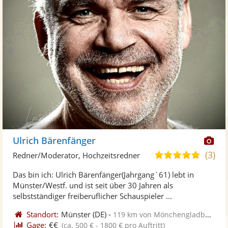
Di
Ulrich Bärenfänger
Kü
(3)
4,8
Redner/Moderator, Hochzeitsredner
ste
von
Das bin ich: Ulrich Bärenfänger(Jahrgang`61) lebt in
Fo
5
Münster/Westf. und ist seit über 30 Jahren als
ber
Sternen
selbstständiger freiberuflicher Schauspieler ...
Standort:
Münster
(DE)
-
119 km von Mönchengladbach
Gage:
€€
(ca. 500 € - 1800 € pro Auftritt)