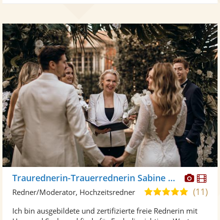
Diese
Di
Traurednerin-Trauerrednerin Sabine Heil
Künst
Kü
(11)
5,0
Redner/Moderator, Hochzeitsredner
stellt
ste
von
Ich bin ausgebildete und zertifizierte freie Rednerin mit
Fotos
Vi
5