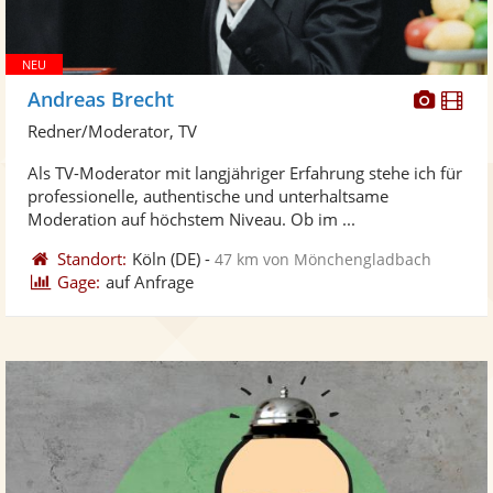
Diese
Di
Andreas Brecht
Künst
Kü
Redner/Moderator, TV
stellt
ste
Als TV-Moderator mit langjähriger Erfahrung stehe ich für
Fotos
Vi
professionelle, authentische und unterhaltsame
bereit
ber
Moderation auf höchstem Niveau. Ob im ...
Standort:
Köln
(DE)
-
47 km von Mönchengladbach
Gage:
auf Anfrage