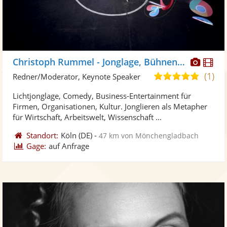
Diese
Di
Christoph Rummel - Jonglage, Bühnenkunst
Künst
Kü
(1)
5,0
Redner/Moderator, Keynote Speaker
stellt
ste
von
Lichtjonglage, Comedy, Business-Entertainment für
Fotos
Vi
5
Firmen, Organisationen, Kultur. Jonglieren als Metapher
bereit
ber
Sternen
für Wirtschaft, Arbeitswelt, Wissenschaft ...
Standort:
Köln
(DE)
-
47 km von Mönchengladbach
Gage:
auf Anfrage