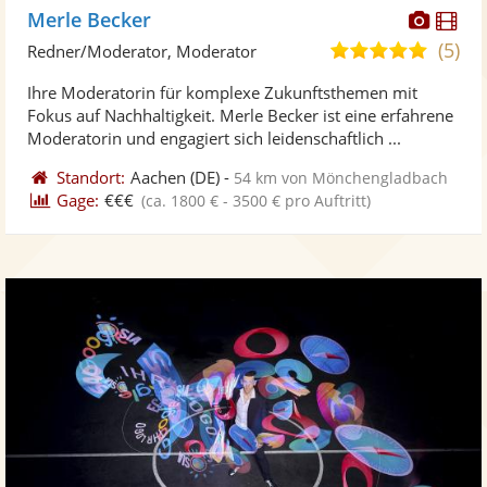
Diese
Di
Merle Becker
Künst
Kü
(5)
5,0
Redner/Moderator, Moderator
stellt
ste
von
Ihre Moderatorin für komplexe Zukunftsthemen mit
Fotos
Vi
5
Fokus auf Nachhaltigkeit. Merle Becker ist eine erfahrene
bereit
ber
Sternen
Moderatorin und engagiert sich leidenschaftlich ...
Standort:
Aachen
(DE)
-
54 km von Mönchengladbach
Gage:
€€€
(ca. 1800 € - 3500 € pro Auftritt)