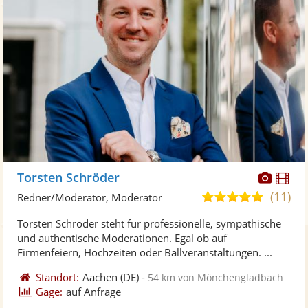
Diese
Di
Torsten Schröder
Künst
Kü
(11)
4,9
Redner/Moderator, Moderator
stellt
ste
von
Torsten Schröder steht für professionelle, sympathische
Fotos
Vi
5
und authentische Moderationen. Egal ob auf
bereit
ber
Sternen
Firmenfeiern, Hochzeiten oder Ballveranstaltungen. ...
Standort:
Aachen
(DE)
-
54 km von Mönchengladbach
Gage:
auf Anfrage