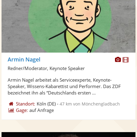
Diese
Di
Armin Nagel
Künst
Kü
Redner/Moderator, Keynote Speaker
stellt
ste
Armin Nagel arbeitet als Serviceexperte, Keynote-
Fotos
Vi
Speaker, Wissens-Kabarettist und Performer. Das ZDF
bereit
ber
bezeichnet ihn als “Deutschlands ersten ...
Standort:
Köln
(DE)
-
47 km von Mönchengladbach
Gage:
auf Anfrage