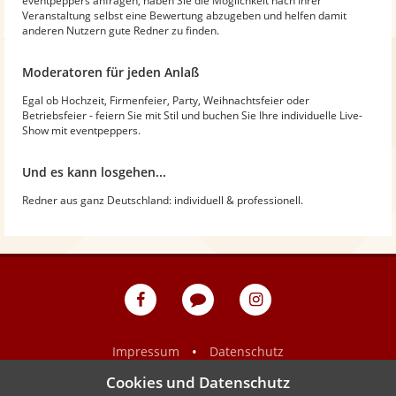
eventpeppers anfragen, haben Sie die Möglichkeit nach Ihrer
Veranstaltung selbst eine Bewertung abzugeben und helfen damit
anderen Nutzern gute Redner zu finden.
Moderatoren für jeden Anlaß
Egal ob Hochzeit, Firmenfeier, Party, Weihnachtsfeier oder
Betriebsfeier - feiern Sie mit Stil und buchen Sie Ihre individuelle Live-
Show mit eventpeppers.
Und es kann losgehen...
Redner aus ganz Deutschland: individuell & professionell.
eventpeppers
Blog
eventpeppers
auf
auf
Facebook
Instagram
•
Impressum
Datenschutz
Cookies und Datenschutz