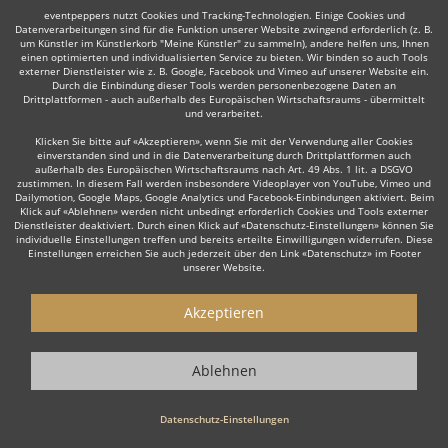
Show
Mehr
eventpeppers nutzt Cookies und Tracking-Technologien. Einige Cookies und
Datenverarbeitungen sind für die Funktion unserer Website zwingend erforderlich (z. B.
um Künstler im Künstlerkorb "Meine Künstler" zu sammeln), andere helfen uns, Ihnen
einen optimierten und individualisierten Service zu bieten. Wir binden so auch Tools
externer Dienstleister wie z. B. Google, Facebook und Vimeo auf unserer Website ein.
NACH OBEN
Durch die Einbindung dieser Tools werden personenbezogene Daten an
Drittplattformen - auch außerhalb des Europäischen Wirtschaftsraums - übermittelt
und verarbeitet.
© 2010-2026 eventpeppers UG (haftungsbeschränkt) & Co. KG - Alle Rechte
Klicken Sie bitte auf «Akzeptieren», wenn Sie mit der Verwendung aller Cookies
vorbehalten.
einverstanden sind und in die Datenverarbeitung durch Drittplattformen auch
außerhalb des Europäischen Wirtschaftsraums nach Art. 49 Abs. 1 lit. a DSGVO
zustimmen. In diesem Fall werden insbesondere Videoplayer von YouTube, Vimeo und
Dailymotion, Google Maps, Google Analytics und Facebook-Einbindungen aktiviert. Beim
Klick auf «Ablehnen» werden nicht unbedingt erforderlich Cookies und Tools externer
Dienstleister deaktiviert. Durch einen Klick auf «Datenschutz-Einstellungen» können Sie
individuelle Einstellungen treffen und bereits erteilte Einwilligungen widerrufen. Diese
Einstellungen erreichen Sie auch jederzeit über den Link «Datenschutz» im Footer
unserer Website.
Akzeptieren
Ablehnen
Datenschutz-Einstellungen