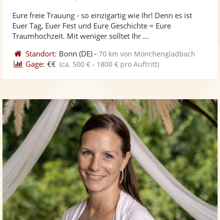
stellt
ste
Eure freie Trauung - so einzigartig wie Ihr! Denn es ist
Fotos
Vi
Euer Tag, Euer Fest und Eure Geschichte = Eure
bereit
ber
Traumhochzeit. Mit weniger solltet Ihr ...
Standort:
Bonn
(DE)
-
70 km von Mönchengladbach
Gage:
€€
(ca. 500 € - 1800 € pro Auftritt)