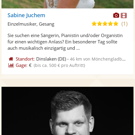
Diese
Di
Sabine Juchem
Künst
Kü
(1)
5,0
Einzelmusiker, Gesang
stellt
ste
von
Sie suchen eine Sängerin, Pianistin und/oder Organistin
Fotos
Vi
5
für einen wichtigen Anlass? Ein besonderer Tag sollte
bereit
ber
Sternen
auch musikalisch einzigartig und ...
Standort:
Dinslaken
(DE)
-
46 km von Mönchengladbach
Gage:
€
(bis ca. 500 € pro Auftritt)