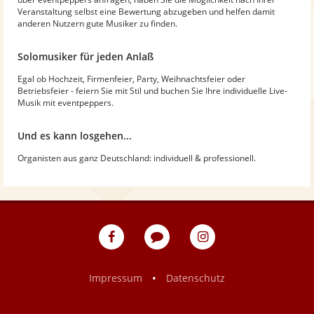
Veranstaltung selbst eine Bewertung abzugeben und helfen damit
anderen Nutzern gute Musiker zu finden.
Solomusiker für jeden Anlaß
Egal ob Hochzeit, Firmenfeier, Party, Weihnachtsfeier oder
Betriebsfeier - feiern Sie mit Stil und buchen Sie Ihre individuelle Live-
Musik mit eventpeppers.
Und es kann losgehen...
Organisten aus ganz Deutschland: individuell & professionell.
eventpeppers
Blog
eventpeppers
auf
auf
Facebook
Instagram
•
Impressum
Datenschutz