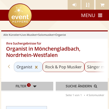
Künstler-
Künstler
Meine
eventpeppers
Login
A-
Künstle
MENU
Z
Alle Künstler
>
Live-Musiker
>
Solomusiker
>
Organist
Ihre Suchergebnisse für
Organist in Mönchengladbach,
Nordrhein-Westfalen
Zurück zu «Solomusiker»
Kategorie «Organist» zurücksetzen
Organist
Rock & Pop Musiker
Sänger mit 
1
FILTER
SUCHE ÄNDERN
Seite 1 von 1
4 Solomusiker