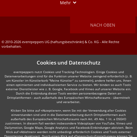
Show
Mehr
NACH OBEN
© 2010-2026 eventpeppers UG (haftungsbeschränkt) & Co. KG - Alle Rechte
vorbehalten.
Cookies und Datenschutz
eventpeppers nutzt Cookies und Tracking-Technologien. Einige Cookies und
Datenverarbeitungen sind für die Funktion unserer Website zwingend erforderlich (z. B.
um Künstler im Künstlerkorb "Meine Künstler" zu sammeln), andere helfen uns, Ihnen
einen optimierten und individualisierten Service zu bieten. Wir binden so auch Tools
externer Dienstleister wie z. B. Google, Facebook und Vimeo auf unserer Website ein.
Durch die Einbindung dieser Tools werden personenbezogene Daten an
Drittplattformen - auch außerhalb des Europäischen Wirtschaftsraums - übermittelt
und verarbeitet.
Klicken Sie bitte auf «Akzeptieren», wenn Sie mit der Verwendung aller Cookies
einverstanden sind und in die Datenverarbeitung durch Drittplattformen auch
außerhalb des Europäischen Wirtschaftsraums nach Art. 49 Abs. 1 lit. a DSGVO
zustimmen. In diesem Fall werden insbesondere Videoplayer von YouTube, Vimeo und
Dailymotion, Google Maps, Google Analytics und Facebook-Einbindungen aktiviert. Beim
Klick auf «Ablehnen» werden nicht unbedingt erforderlich Cookies und Tools externer
Dienstleister deaktiviert. Durch einen Klick auf «Datenschutz-Einstellungen» können Sie