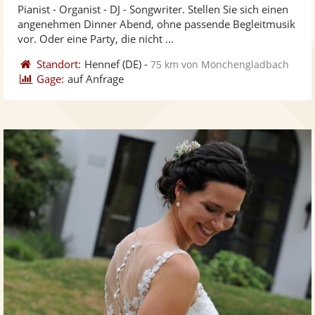
Pianist - Organist - DJ - Songwriter. Stellen Sie sich einen
Fotos
Vi
5
angenehmen Dinner Abend, ohne passende Begleitmusik
bereit
ber
Sternen
vor. Oder eine Party, die nicht ...
Standort:
Hennef
(DE)
-
75 km von Mönchengladbach
Gage:
auf Anfrage