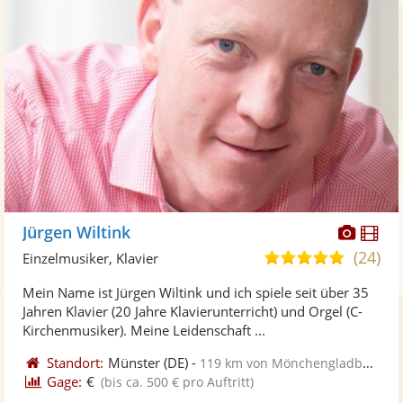
Diese
Di
Jürgen Wiltink
Künst
Kü
(24)
5,0
Einzelmusiker, Klavier
stellt
ste
von
Mein Name ist Jürgen Wiltink und ich spiele seit über 35
Fotos
Vi
5
Jahren Klavier (20 Jahre Klavierunterricht) und Orgel (C-
bereit
ber
Sternen
Kirchenmusiker). Meine Leidenschaft ...
Standort:
Münster
(DE)
-
119 km von Mönchengladbach
Gage:
€
(bis ca. 500 € pro Auftritt)