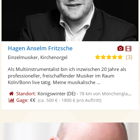
Diese
Di
Hagen Anselm Fritzsche
Künst
Kü
(3)
5,0
Einzelmusiker, Kirchenorgel
stellt
ste
von
Als Multiinstrumentalist bin ich inzwischen 20 Jahre als
Fotos
Vi
5
professioneller, freischaffender Musiker im Raum
bereit
ber
Sternen
Köln/Bonn live tätig. Meine musikalische ...
Standort:
Königswinter
(DE)
-
78 km von Mönchengladbach
Gage:
€€
(ca. 500 € - 1800 € pro Auftritt)