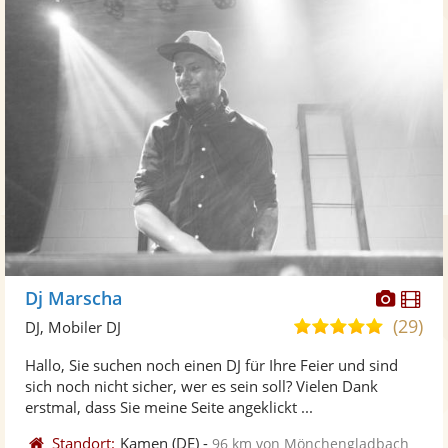
Diese
Di
Dj Marscha
Künst
Kü
(29)
5,0
DJ, Mobiler DJ
stellt
ste
von
Hallo, Sie suchen noch einen DJ für Ihre Feier und sind
Fotos
Vi
5
sich noch nicht sicher, wer es sein soll? Vielen Dank
bereit
ber
Sternen
erstmal, dass Sie meine Seite angeklickt ...
Standort:
Kamen
(DE)
-
96 km von Mönchengladbach