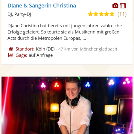
Diese
Di
DJane & Sängerin Christina
Künst
Kü
(11)
4,9
DJ, Party-DJ
stellt
ste
von
DJane Christina hat bereits mit jungen Jahren zahlreiche
Fotos
Vi
5
Erfolge gefeiert. So tourte sie als Musikerin mit großen
bereit
ber
Sternen
Acts durch die Metropolen Europas, ...
Standort:
Köln
(DE)
-
47 km von Mönchengladbach
Gage:
auf Anfrage