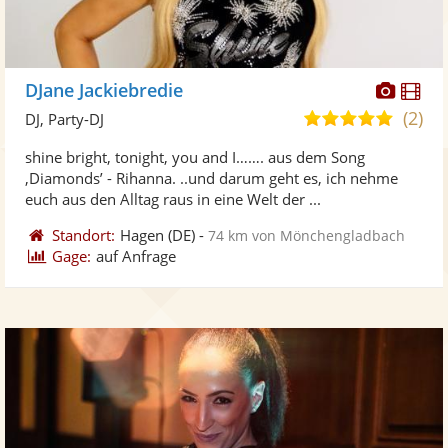
Diese
Di
DJane Jackiebredie
Künst
Kü
(2)
5,0
DJ, Party-DJ
stellt
ste
von
shine bright, tonight, you and I……. aus dem Song
Fotos
Vi
5
‚Diamonds’ - Rihanna. ..und darum geht es, ich nehme
bereit
ber
Sternen
euch aus den Alltag raus in eine Welt der ...
Standort:
Hagen
(DE)
-
74 km von Mönchengladbach
Gage:
auf Anfrage