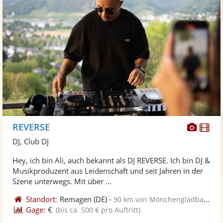
Diese
Di
REVERSE
Künst
Kü
DJ, Club DJ
stellt
ste
Hey, ich bin Ali, auch bekannt als DJ REVERSE. Ich bin DJ &
Fotos
Vi
Musikproduzent aus Leidenschaft und seit Jahren in der
bereit
ber
Szene unterwegs. Mit über ...
Standort:
Remagen
(DE)
-
90 km von Mönchengladbach
Gage:
€
(bis ca. 500 € pro Auftritt)