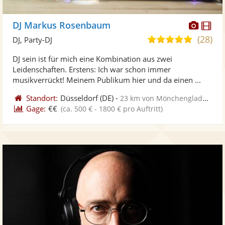
Diese
Di
DJ Markus Rosenbaum
Künst
Kü
(28)
5,0
DJ, Party-DJ
stellt
ste
von
DJ sein ist für mich eine Kombination aus zwei
Fotos
Vi
5
Leidenschaften. Erstens: Ich war schon immer
bereit
ber
Sternen
musikverrückt! Meinem Publikum hier und da einen ...
Standort:
Düsseldorf
(DE)
-
23 km von Mönchengladbach
Gage:
€€
(ca. 500 € - 1800 € pro Auftritt)