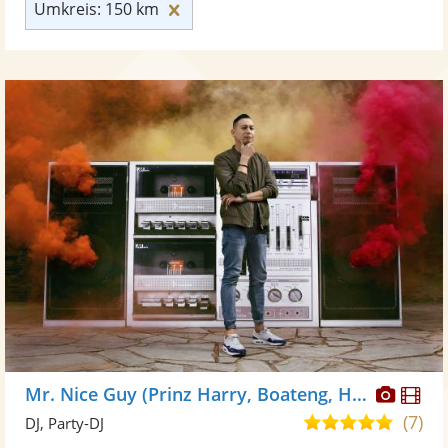
Umkreis: 150 km zurücksetzen
Umkreis: 150 km
Diese
Di
Mr. Nice Guy (Prinz Harry, Boateng, Höwedes)
Künst
Kü
(7)
5,0
DJ, Party-DJ
stellt
ste
von