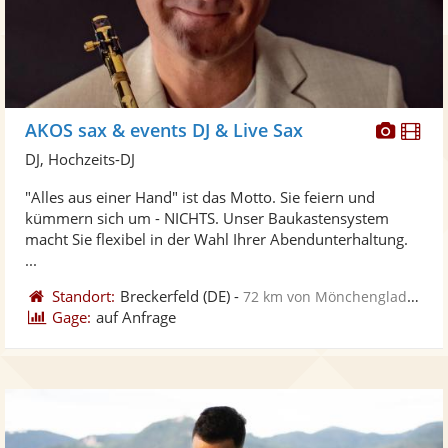
Diese
Di
AKOS sax & events DJ & Live Sax
Künst
Kü
DJ, Hochzeits-DJ
stellt
ste
"Alles aus einer Hand" ist das Motto. Sie feiern und
Fotos
Vi
kümmern sich um - NICHTS. Unser Baukastensystem
bereit
ber
macht Sie flexibel in der Wahl Ihrer Abendunterhaltung.
...
Standort:
Breckerfeld
(DE)
-
72 km von Mönchengladbach
Gage:
auf Anfrage