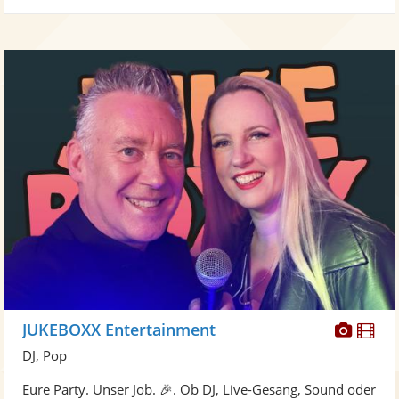
Diese
Di
JUKEBOXX Entertainment
Künst
Kü
DJ, Pop
stellt
ste
Eure Party. Unser Job. 🎉. Ob DJ, Live-Gesang, Sound oder
Fotos
Vi