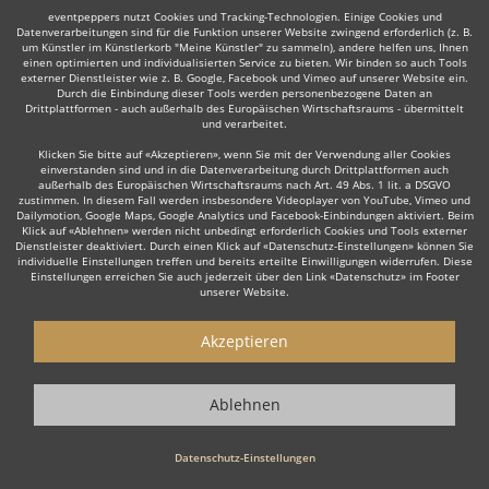
eventpeppers nutzt Cookies und Tracking-Technologien. Einige Cookies und
Datenverarbeitungen sind für die Funktion unserer Website zwingend erforderlich (z. B.
um Künstler im Künstlerkorb "Meine Künstler" zu sammeln), andere helfen uns, Ihnen
einen optimierten und individualisierten Service zu bieten. Wir binden so auch Tools
externer Dienstleister wie z. B. Google, Facebook und Vimeo auf unserer Website ein.
Durch die Einbindung dieser Tools werden personenbezogene Daten an
Auch interessant:
Drittplattformen - auch außerhalb des Europäischen Wirtschaftsraums - übermittelt
und verarbeitet.
Klicken Sie bitte auf «Akzeptieren», wenn Sie mit der Verwendung aller Cookies
einverstanden sind und in die Datenverarbeitung durch Drittplattformen auch
Latin
DJane
Hochzeits DJ
Rock
Partystripper
Ta
außerhalb des Europäischen Wirtschaftsraums nach Art. 49 Abs. 1 lit. a DSGVO
zustimmen. In diesem Fall werden insbesondere Videoplayer von YouTube, Vimeo und
Dailymotion, Google Maps, Google Analytics und Facebook-Einbindungen aktiviert. Beim
Klick auf «Ablehnen» werden nicht unbedingt erforderlich Cookies und Tools externer
Dienstleister deaktiviert. Durch einen Klick auf «Datenschutz-Einstellungen» können Sie
individuelle Einstellungen treffen und bereits erteilte Einwilligungen widerrufen. Diese
Einstellungen erreichen Sie auch jederzeit über den Link «Datenschutz» im Footer
unserer Website.
Wie funktioniert's?
Akzeptieren
1. Kostenlos anfragen
Starten Sie mit dem Button 'Kostenlos anfragen' eine Anfrage an die für
Ablehnen
Sie interessanten DJs - also z. B. bestimmte DJs. Diesen Button finden
Sie auf den jeweiligen Künstler-Profil-Seiten der Discjockeys.
Datenschutz-Einstellungen
2. Angebote erhalten & Details besprechen