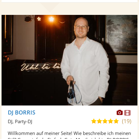
Diese
Di
DJ BORRIS
Künst
Kü
(19)
5,0
DJ, Party-DJ
stellt
ste
von
Willkommen auf meiner Seite! Wie beschreibe ich meinen
Fotos
Vi
5