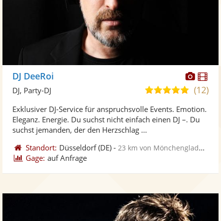
Diese
Di
DJ DeeRoi
Künst
Kü
(12)
5,0
DJ, Party-DJ
stellt
ste
von
Exklusiver DJ-Service für anspruchsvolle Events. Emotion.
Fotos
Vi
5
Eleganz. Energie. Du suchst nicht einfach einen DJ –. Du
bereit
ber
Sternen
suchst jemanden, der den Herzschlag ...
Standort:
Düsseldorf
(DE)
-
23 km von Mönchengladbach
Gage:
auf Anfrage