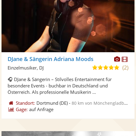
Diese
Di
DJane & Sängerin Adriana Moods
Künst
Kü
(2)
5,0
Einzelmusiker, DJ
stellt
ste
von
🎧 DJane & Sängerin – Stilvolles Entertainment für
Fotos
Vi
5
besondere Events - buchbar in Deutschland und
bereit
ber
Sternen
Österreich. Als professionelle Musikerin ...
Standort:
Dortmund
(DE)
-
80 km von Mönchengladbach
Gage:
auf Anfrage