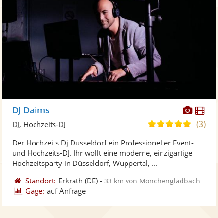
Diese
Di
DJ Daims
Künst
Kü
(3)
5,0
DJ, Hochzeits-DJ
stellt
ste
von
Der Hochzeits Dj Düsseldorf ein Professioneller Event-
Fotos
Vi
5
und Hochzeits-DJ. Ihr wollt eine moderne, einzigartige
bereit
ber
Sternen
Hochzeitsparty in Düsseldorf, Wuppertal, ...
Standort:
Erkrath
(DE)
-
33 km von Mönchengladbach
Gage:
auf Anfrage