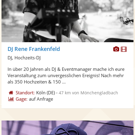
Diese
Di
DJ Rene Frankenfeld
Künst
Kü
DJ, Hochzeits-DJ
stellt
ste
In über 20 Jahren als DJ & Eventmanager mache ich eure
Fotos
Vi
Veranstaltung zum unvergesslichen Ereignis! Nach mehr
bereit
ber
als 350 Hochzeiten & 150 ...
Standort:
Köln
(DE)
-
47 km von Mönchengladbach
Gage:
auf Anfrage