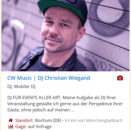
Di
CW Music | DJ Christian Wiegand
Kü
DJ, Mobiler DJ
ste
DJ FÜR EVENTS ALLER ART. Meine Aufgabe als DJ Ihrer
Fo
Veranstaltung gestalte ich gerne aus der Perspektive Ihrer
ber
Gäste, ohne jedoch auf meinen ...
Standort:
Bochum
(DE)
-
63 km von Mönchengladbach
Gage:
auf Anfrage