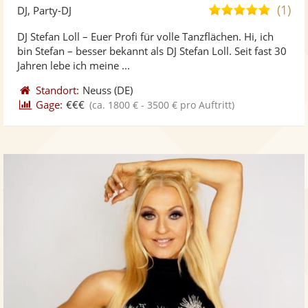
Künst
Kü
(1)
5,0
DJ, Party-DJ
stellt
ste
von
DJ Stefan Loll – Euer Profi für volle Tanzflächen. Hi, ich
Fotos
Vi
5
bin Stefan – besser bekannt als DJ Stefan Loll. Seit fast 30
bereit
ber
Sternen
Jahren lebe ich meine ...
Standort:
Neuss
(DE)
Gage:
€€€
(ca. 1800 € - 3500 € pro Auftritt)