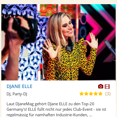
Diese
Di
DJANE ELLE
Künst
Kü
(3)
5,0
DJ, Party-DJ
stellt
ste
von
Laut DJaneMag gehört DJane ELLE zu den Top-20
Fotos
Vi
5
Germany's! ELLE füllt nicht nur jedes Club-Event - sie ist
bereit
ber
Sternen
regelmässig für namhaften Industrie-Kunden, ...