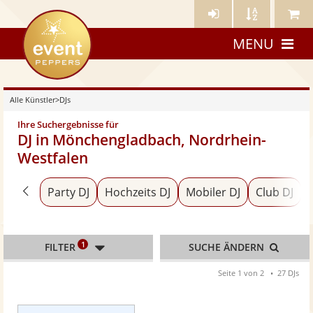
Künstler-
Künstler
Meine
eventpeppers
Login
A-
Künstle
MENU
Z
Alle Künstler
>
DJs
Ihre Suchergebnisse für
DJ in Mönchengladbach, Nordrhein-
Westfalen
Zurück zu «Alle Künstler»
Party DJ
Hochzeits DJ
Mobiler DJ
Club DJ
1
FILTER
SUCHE ÄNDERN
Seite 1 von 2
27 DJs