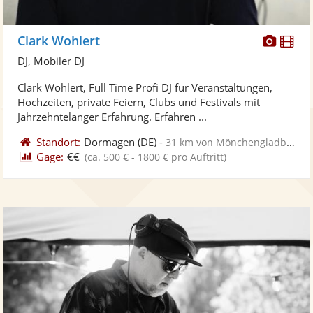
Diese
Di
Clark Wohlert
Künst
Kü
DJ, Mobiler DJ
stellt
ste
Clark Wohlert, Full Time Profi DJ für Veranstaltungen,
Fotos
Vi
Hochzeiten, private Feiern, Clubs und Festivals mit
bereit
ber
Jahrzehntelanger Erfahrung. Erfahren ...
Standort:
Dormagen
(DE)
-
31 km von Mönchengladbach
Gage:
€€
(ca. 500 € - 1800 € pro Auftritt)