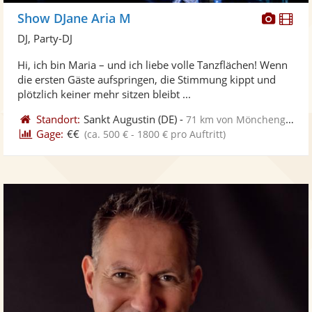
Diese
Di
Show DJane Aria M
Künst
Kü
DJ, Party-DJ
stellt
ste
Hi, ich bin Maria – und ich liebe volle Tanzflächen! Wenn
Fotos
Vi
die ersten Gäste aufspringen, die Stimmung kippt und
bereit
ber
plötzlich keiner mehr sitzen bleibt ...
Standort:
Sankt Augustin
(DE)
-
71 km von Mönchengladbach
Gage:
€€
(ca. 500 € - 1800 € pro Auftritt)