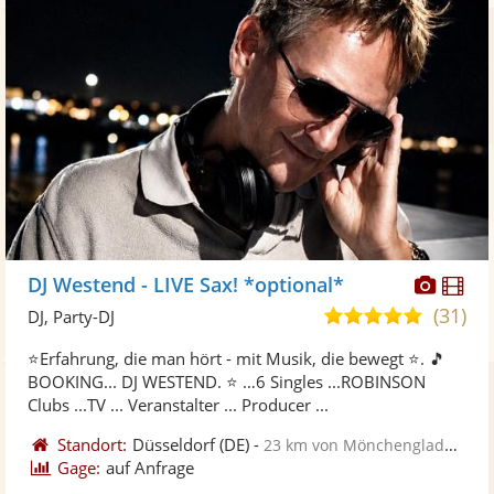
Diese
Di
DJ Westend - LIVE Sax! *optional*
Künst
Kü
(31)
5,0
DJ, Party-DJ
stellt
ste
von
⭐Erfahrung, die man hört - mit Musik, die bewegt ⭐. 🎵
Fotos
Vi
5
BOOKING... DJ WESTEND. ⭐ …6 Singles ...ROBINSON
bereit
ber
Sternen
Clubs ...TV ... Veranstalter ... Producer ...
Standort:
Düsseldorf
(DE)
-
23 km von Mönchengladbach
Gage:
auf Anfrage