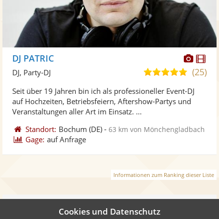
Diese
Di
DJ PATRIC
Künst
Kü
(25)
5,0
DJ, Party-DJ
stellt
ste
von
Seit über 19 Jahren bin ich als professioneller Event-DJ
Fotos
Vi
5
auf Hochzeiten, Betriebsfeiern, Aftershow-Partys und
bereit
ber
Sternen
Veranstaltungen aller Art im Einsatz. ...
Standort:
Bochum
(DE)
-
63 km von Mönchengladbach
Gage:
auf Anfrage
Informationen zum Ranking dieser Liste
Weiter
Cookies und Datenschutz