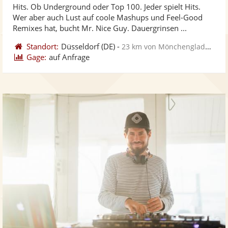
Hits. Ob Underground oder Top 100. Jeder spielt Hits.
Fotos
Vi
5
Wer aber auch Lust auf coole Mashups und Feel-Good
bereit
ber
Sternen
Remixes hat, bucht Mr. Nice Guy. Dauergrinsen ...
Standort:
Düsseldorf
(DE)
-
23 km von Mönchengladbach
Gage:
auf Anfrage