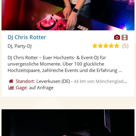
Diese
Di
DJ Chris Rotter
Künst
Kü
(5)
5,0
DJ, Party-DJ
stellt
ste
von
DJ Chris Rotter – Euer Hochzeits- & Event-DJ für
Fotos
Vi
5
unvergessliche Momente. Über 100 glückliche
bereit
ber
Sternen
Hochzeitspaare, zahlreiche Events und die Erfahrung ...
Standort:
Leverkusen
(DE)
-
44 km von Mönchengladbach
Gage:
auf Anfrage