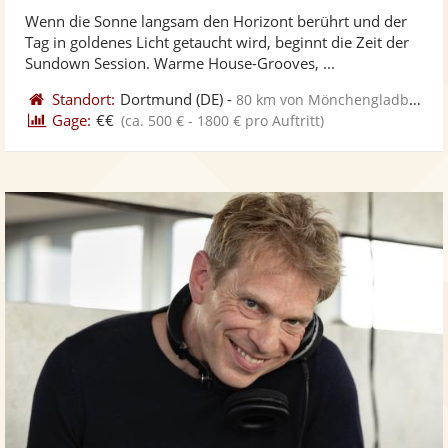
stellt
ste
von
Wenn die Sonne langsam den Horizont berührt und der
Fotos
Vi
5
Tag in goldenes Licht getaucht wird, beginnt die Zeit der
bereit
ber
Sternen
Sundown Session. Warme House-Grooves, ...
Standort:
Dortmund
(DE)
-
80 km von Mönchengladbach
Gage:
€€
(ca. 500 € - 1800 € pro Auftritt)