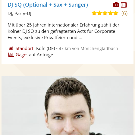
Diese
Di
DJ SQ (Optional + Sax + Sänger)
Künst
Kü
(6)
5,0
DJ, Party-DJ
stellt
ste
von
Mit über 25 Jahren internationaler Erfahrung zählt der
Fotos
Vi
5
Kölner DJ SQ zu den gefragtesten Acts für Corporate
bereit
ber
Sternen
Events, exklusive Privatfeiern und ...
Standort:
Köln
(DE)
-
47 km von Mönchengladbach
Gage:
auf Anfrage