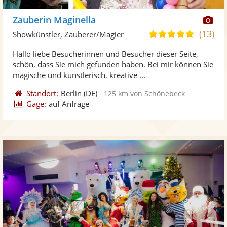
Di
Zauberin Maginella
Kü
(13)
5,0
Showkünstler, Zauberer/Magier
ste
von
Hallo liebe Besucherinnen und Besucher dieser Seite,
Fo
5
schön, dass Sie mich gefunden haben. Bei mir können Sie
ber
Sternen
magische und künstlerisch, kreative ...
Standort:
Berlin
(DE)
-
125 km von Schönebeck
Gage:
auf Anfrage