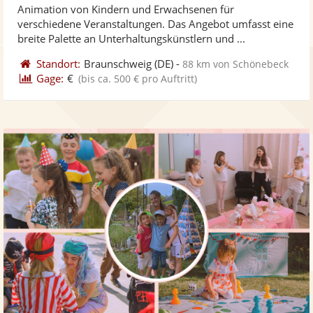
Animation von Kindern und Erwachsenen für
Fo
5
verschiedene Veranstaltungen. Das Angebot umfasst eine
ber
Sternen
breite Palette an Unterhaltungskünstlern und ...
Standort:
Braunschweig
(DE)
-
88 km von Schönebeck
Gage:
€
(bis ca. 500 € pro Auftritt)