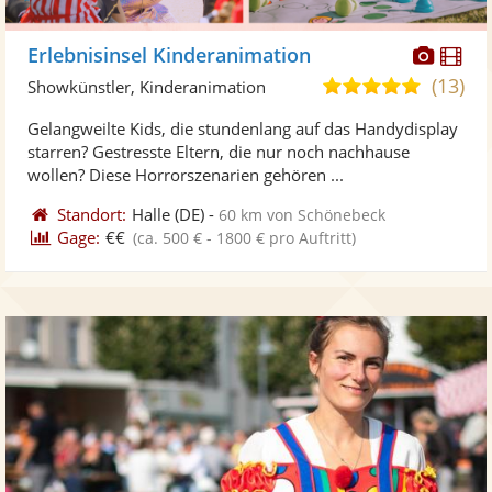
Diese
Di
Erlebnisinsel Kinderanimation
Künst
Kü
(13)
5,0
Showkünstler, Kinderanimation
stellt
ste
von
Gelangweilte Kids, die stundenlang auf das Handydisplay
Fotos
Vi
5
starren? Gestresste Eltern, die nur noch nachhause
bereit
ber
Sternen
wollen? Diese Horrorszenarien gehören ...
Standort:
Halle
(DE)
-
60 km von Schönebeck
Gage:
€€
(ca. 500 € - 1800 € pro Auftritt)