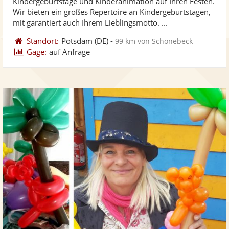
Kindergeburtstage und Kinderanimation auf Ihren Festen.
Fo
Wir bieten ein großes Repertoire an Kindergeburtstagen,
ber
mit garantiert auch Ihrem Lieblingsmotto. ...
Standort:
Potsdam
(DE)
-
99 km von Schönebeck
Gage:
auf Anfrage