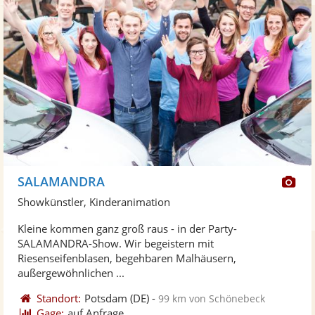
Di
SALAMANDRA
Kü
Showkünstler, Kinderanimation
ste
Kleine kommen ganz groß raus - in der Party-
Fo
SALAMANDRA-Show. Wir begeistern mit
ber
Riesenseifenblasen, begehbaren Malhäusern,
außergewöhnlichen ...
Standort:
Potsdam
(DE)
-
99 km von Schönebeck
Gage:
auf Anfrage