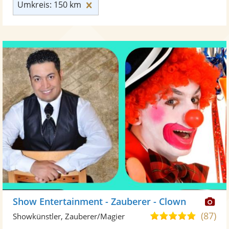
Umkreis: 150 km zurücksetzen
Umkreis: 150 km
Di
Show Entertainment - Zauberer - Clown
Kü
(87)
4,9
Showkünstler, Zauberer/Magier
ste
von