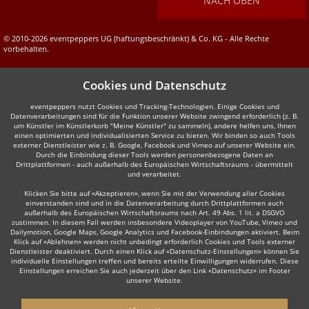
NACH OBEN
© 2010-2026 eventpeppers UG (haftungsbeschränkt) & Co. KG - Alle Rechte
vorbehalten.
Cookies und Datenschutz
eventpeppers nutzt Cookies und Tracking-Technologien. Einige Cookies und
Datenverarbeitungen sind für die Funktion unserer Website zwingend erforderlich (z. B.
um Künstler im Künstlerkorb "Meine Künstler" zu sammeln), andere helfen uns, Ihnen
einen optimierten und individualisierten Service zu bieten. Wir binden so auch Tools
externer Dienstleister wie z. B. Google, Facebook und Vimeo auf unserer Website ein.
Durch die Einbindung dieser Tools werden personenbezogene Daten an
Drittplattformen - auch außerhalb des Europäischen Wirtschaftsraums - übermittelt
und verarbeitet.
Klicken Sie bitte auf «Akzeptieren», wenn Sie mit der Verwendung aller Cookies
einverstanden sind und in die Datenverarbeitung durch Drittplattformen auch
außerhalb des Europäischen Wirtschaftsraums nach Art. 49 Abs. 1 lit. a DSGVO
zustimmen. In diesem Fall werden insbesondere Videoplayer von YouTube, Vimeo und
Dailymotion, Google Maps, Google Analytics und Facebook-Einbindungen aktiviert. Beim
Klick auf «Ablehnen» werden nicht unbedingt erforderlich Cookies und Tools externer
Dienstleister deaktiviert. Durch einen Klick auf «Datenschutz-Einstellungen» können Sie
individuelle Einstellungen treffen und bereits erteilte Einwilligungen widerrufen. Diese
Einstellungen erreichen Sie auch jederzeit über den Link «Datenschutz» im Footer
unserer Website.