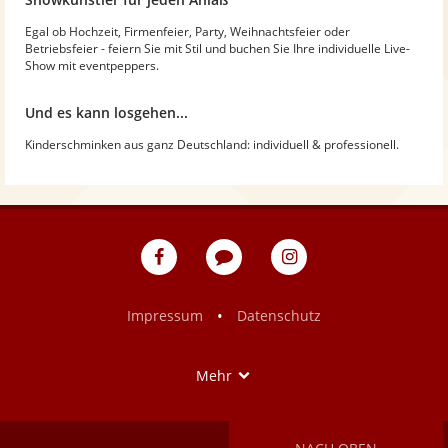
Egal ob Hochzeit, Firmenfeier, Party, Weihnachtsfeier oder
Betriebsfeier - feiern Sie mit Stil und buchen Sie Ihre individuelle Live-
Show mit eventpeppers.
Und es kann losgehen...
Kinderschminken aus ganz Deutschland: individuell & professionell.
eventpeppers
Blog
eventpeppers
auf
auf
Facebook
Instagram
•
Impressum
Datenschutz
Show
Mehr