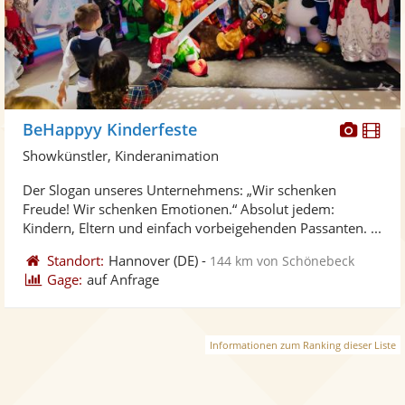
Diese
Di
BeHappyy Kinderfeste
Künst
Kü
Showkünstler, Kinderanimation
stellt
ste
Der Slogan unseres Unternehmens: „Wir schenken
Fotos
Vi
Freude! Wir schenken Emotionen.“ Absolut jedem:
bereit
ber
Kindern, Eltern und einfach vorbeigehenden Passanten. ...
Standort:
Hannover
(DE)
-
144 km von Schönebeck
Gage:
auf Anfrage
Informationen zum Ranking dieser Liste