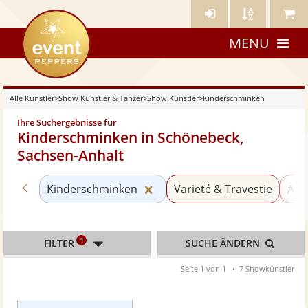
Künstler-
Künstler
Meine
eventpeppers
Login
A-
Künstle
MENU
Z
Alle Künstler
>
Show Künstler & Tänzer
>
Show Künstler
>
Kinderschminken
Ihre Suchergebnisse für
Kinderschminken in Schönebeck,
Sachsen-Anhalt
Zurück zu «Show Künstler»
Kategorie «Kinderschminken
Kinderschminken
Varieté & Travestie
Ani
1
FILTER
SUCHE ÄNDERN
Seite 1 von 1
7 Showkünstler