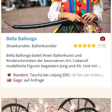
Di
Bella Ballonga
Kü
(13)
4,9
Showkünstler, Ballonkünstler
ste
von
Bella Ballonga bietet Ihnen Ballonkunst und
Fo
5
Kinderschminken der besonderen Art. Liebevoll
ber
Sternen
modellierte Figuren begeistern Jung und Alt. Und mit ...
Standort:
Taucha bei Leipzig
(DE)
-
87 km von Schönebeck
Gage:
auf Anfrage