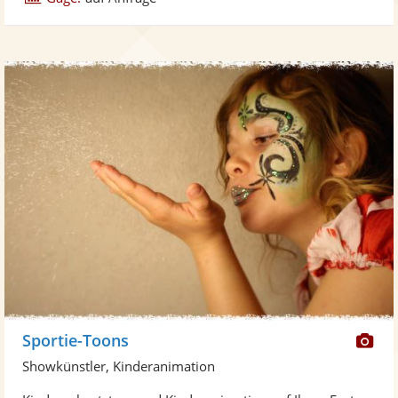
Di
Sportie-Toons
Kü
Showkünstler, Kinderanimation
ste