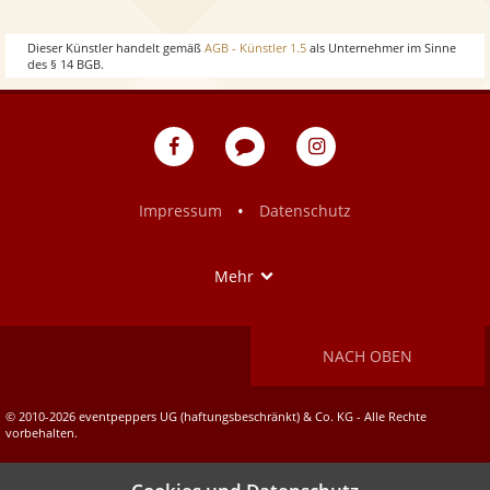
w
o
Dieser Künstler handelt gemäß
AGB - Künstler 1.5
als Unternehmer im Sinne
des § 14 BGB.
w
eventpeppers
Blog
eventpeppers
auf
auf
Facebook
Instagram
•
Impressum
Datenschutz
Show
Mehr
NACH OBEN
© 2010-2026 eventpeppers UG (haftungsbeschränkt) & Co. KG - Alle Rechte
vorbehalten.