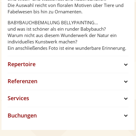
Die Auswahl reicht von floralen Motiven über Tiere und
Fabelwesen bis hin zu Ornamenten.
BABYBAUCHBEMALUNG BELLYPAINTING…
und was ist schöner als ein runder Babybauch?
Warum nicht aus diesem Wunderwerk der Natur ein
individuelles Kunstwerk machen?
Ein anschließendes Foto ist eine wunderbare Erinnerung.
Repertoire
S
Referenzen
h
S
Services
o
h
S
w
Buchungen
o
h
S
w
o
h