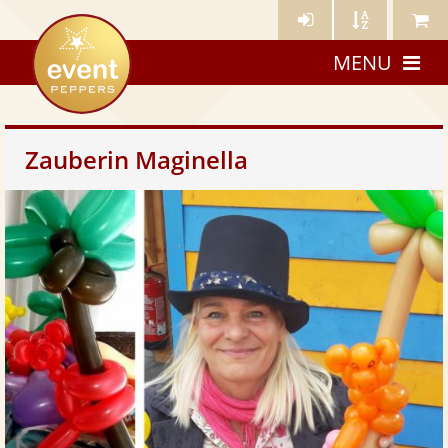
Künstler-
Künstler
Meine
eventpeppers
Login
A-
Künstle
MENU
Z
Zauberin Maginella