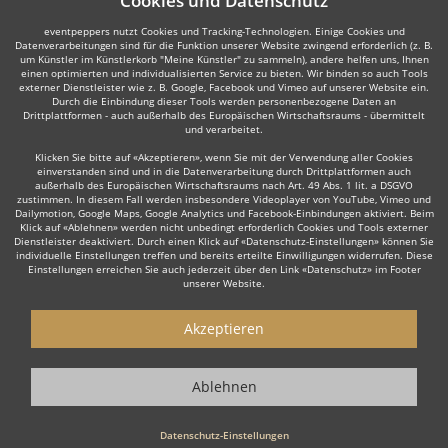
Cookies und Datenschutz
eventpeppers nutzt Cookies und Tracking-Technologien. Einige Cookies und
Datenverarbeitungen sind für die Funktion unserer Website zwingend erforderlich (z. B.
um Künstler im Künstlerkorb "Meine Künstler" zu sammeln), andere helfen uns, Ihnen
einen optimierten und individualisierten Service zu bieten. Wir binden so auch Tools
externer Dienstleister wie z. B. Google, Facebook und Vimeo auf unserer Website ein.
Durch die Einbindung dieser Tools werden personenbezogene Daten an
Drittplattformen - auch außerhalb des Europäischen Wirtschaftsraums - übermittelt
und verarbeitet.
Klicken Sie bitte auf «Akzeptieren», wenn Sie mit der Verwendung aller Cookies
einverstanden sind und in die Datenverarbeitung durch Drittplattformen auch
außerhalb des Europäischen Wirtschaftsraums nach Art. 49 Abs. 1 lit. a DSGVO
zustimmen. In diesem Fall werden insbesondere Videoplayer von YouTube, Vimeo und
Dailymotion, Google Maps, Google Analytics und Facebook-Einbindungen aktiviert. Beim
Klick auf «Ablehnen» werden nicht unbedingt erforderlich Cookies und Tools externer
Dienstleister deaktiviert. Durch einen Klick auf «Datenschutz-Einstellungen» können Sie
individuelle Einstellungen treffen und bereits erteilte Einwilligungen widerrufen. Diese
Einstellungen erreichen Sie auch jederzeit über den Link «Datenschutz» im Footer
unserer Website.
Akzeptieren
Ablehnen
Datenschutz-Einstellungen