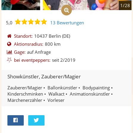
1/28
5,0
5,0
13 Bewertungen
von
5
Standort:
10437 Berlin
(DE)
Sternen
Aktionsradius:
800 km
Gage:
auf Anfrage
bei eventpeppers:
seit 2/2019
Showkünstler, Zauberer/Magier
Zauberer/Magier
Ballonkünstler
Bodypainting
Kinderschminken
Walkact
Animationskünstler
Märchenerzähler
Vorleser
Bei
Twittern