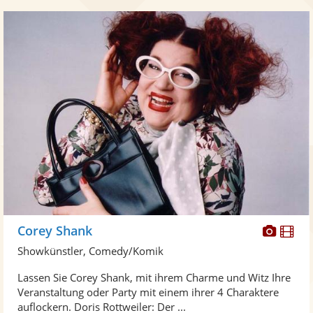
Diese
Di
Corey Shank
Künst
Kü
Showkünstler, Comedy/Komik
stellt
ste
Lassen Sie Corey Shank, mit ihrem Charme und Witz Ihre
Fotos
Vi
Veranstaltung oder Party mit einem ihrer 4 Charaktere
bereit
ber
auflockern. Doris Rottweiler: Der ...