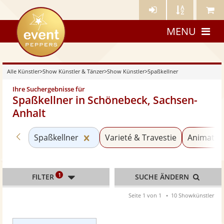
Künstler-
Künstler
Meine
eventpeppers
Login
A-
Künstle
MENU
Z
Alle Künstler
>
Show Künstler & Tänzer
>
Show Künstler
>
Spaßkellner
Ihre Suchergebnisse für
Spaßkellner in Schönebeck, Sachsen-
Anhalt
Zurück zu «Show Künstler»
Kategorie «Spaßkellner» zurückse
Spaßkellner
Varieté & Travestie
Animatio
1
FILTER
SUCHE ÄNDERN
Seite 1 von 1
10 Showkünstler