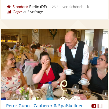
Standort:
Berlin
(DE)
-
125 km von Schönebeck
Gage:
auf Anfrage
Diese
Di
Peter Gunn - Zauberer & Spaßkellner