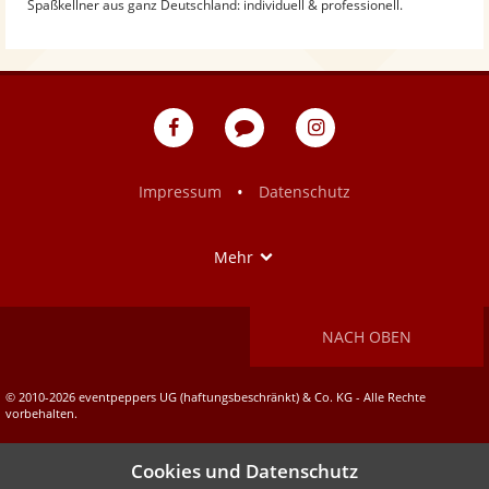
Spaßkellner aus ganz Deutschland: individuell & professionell.
eventpeppers
Blog
eventpeppers
auf
auf
Facebook
Instagram
•
Impressum
Datenschutz
Show
Mehr
NACH OBEN
© 2010-2026 eventpeppers UG (haftungsbeschränkt) & Co. KG - Alle Rechte
vorbehalten.
Cookies und Datenschutz