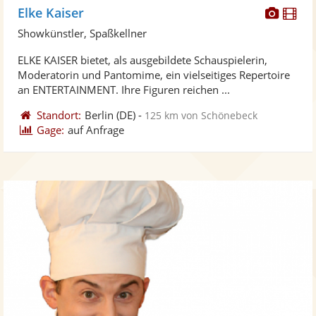
Diese
Di
Elke Kaiser
Künst
Kü
Showkünstler, Spaßkellner
stellt
ste
ELKE KAISER bietet, als ausgebildete Schauspielerin,
Fotos
Vi
Moderatorin und Pantomime, ein vielseitiges Repertoire
bereit
ber
an ENTERTAINMENT. Ihre Figuren reichen ...
Standort:
Berlin
(DE)
-
125 km von Schönebeck
Gage:
auf Anfrage