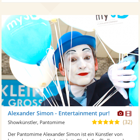
Diese
Di
Alexander Simon - Entertainment pur!
Künst
Kü
(32)
5,0
Showkünstler, Pantomime
stellt
ste
von
Der Pantomime Alexander Simon ist ein Künstler von
Fotos
Vi
5