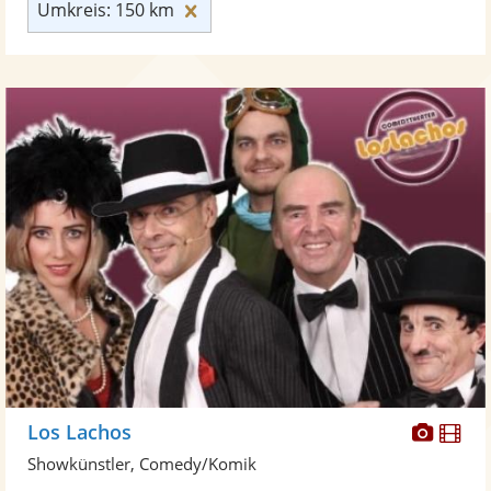
Umkreis: 150 km zurücksetzen
Umkreis: 150 km
Diese
Di
Los Lachos
Künst
Kü
Showkünstler, Comedy/Komik
stellt
ste