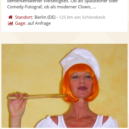
bemerkenswerter Vielseitigkeit. Ob als Spaßkellner oder
bereit
ber
Sternen
Comedy-Fotograf, ob als moderner Clown, ...
Standort:
Berlin
(DE)
-
125 km von Schönebeck
Gage:
auf Anfrage