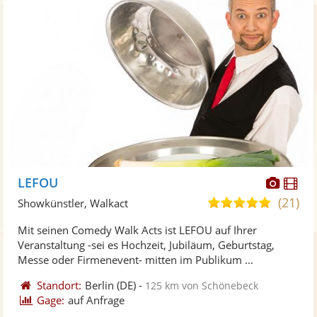
Diese
Di
LEFOU
Künst
Kü
(21)
5,0
Showkünstler, Walkact
stellt
ste
von
Mit seinen Comedy Walk Acts ist LEFOU auf Ihrer
Fotos
Vi
5
Veranstaltung -sei es Hochzeit, Jubiläum, Geburtstag,
bereit
ber
Sternen
Messe oder Firmenevent- mitten im Publikum ...
Standort:
Berlin
(DE)
-
125 km von Schönebeck
Gage:
auf Anfrage