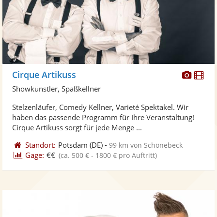
Diese
Di
Cirque Artikuss
Künst
Kü
Showkünstler, Spaßkellner
stellt
ste
Stelzenläufer, Comedy Kellner, Varieté Spektakel. Wir
Fotos
Vi
haben das passende Programm für Ihre Veranstaltung!
bereit
ber
Cirque Artikuss sorgt für jede Menge ...
Standort:
Potsdam
(DE)
-
99 km von Schönebeck
Gage:
€€
(ca. 500 € - 1800 € pro Auftritt)