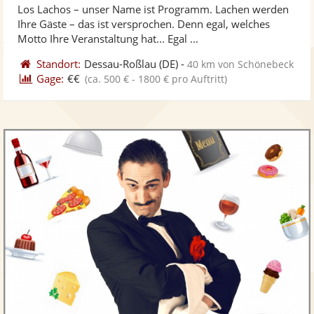
Los Lachos – unser Name ist Programm. Lachen werden
Fotos
Vi
Ihre Gäste – das ist versprochen. Denn egal, welches
bereit
ber
Motto Ihre Veranstaltung hat... Egal ...
Standort:
Dessau-Roßlau
(DE)
-
40 km von Schönebeck
Gage:
€€
(ca. 500 € - 1800 € pro Auftritt)