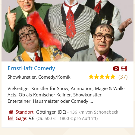
Diese
Di
ErnstHaft Comedy
Künst
Kü
(37)
4,9
Showkünstler, Comedy/Komik
stellt
ste
von
Vielseitiger Künstler für Show, Animation, Magie & Walk-
Fotos
Vi
5
Acts. Ob als Komischer Kellner, Showkünstler,
bereit
ber
Sternen
Entertainer, Hausmeister oder Comedy ...
Standort:
Göttingen
(DE)
-
136 km von Schönebeck
Gage:
€€
(ca. 500 € - 1800 € pro Auftritt)