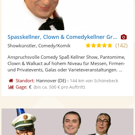
Di
Spasskellner, Clown & Comedykellner Grinblat
Kü
(142)
5,0
Showkünstler, Comedy/Komik
ste
von
Anspruchsvolle Comedy Spaß Kellner Show, Pantomime,
Fo
5
Clown & Walkact auf hohem Niveau für Messen, Firmen-
ber
Sternen
und Privatevents, Galas oder Varieteveranstaltungen. ...
Standort:
Hannover
(DE)
-
144 km von Schönebeck
Gage:
€
(bis ca. 500 € pro Auftritt)