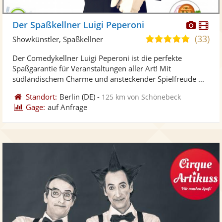
Diese
Di
Der Spaßkellner Luigi Peperoni
Künst
Kü
(33)
5,0
Showkünstler, Spaßkellner
stellt
ste
von
Der Comedykellner Luigi Peperoni ist die perfekte
Fotos
Vi
5
Spaßgarantie für Veranstaltungen aller Art! Mit
bereit
ber
Sternen
südländischem Charme und ansteckender Spielfreude ...
Standort:
Berlin
(DE)
-
125 km von Schönebeck
Gage:
auf Anfrage