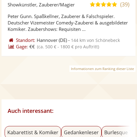
Künst
Kü
(39)
5,0
Showkünstler, Zauberer/Magier
stellt
ste
von
Peter Gunn. Spaßkellner, Zauberer & Falschspieler.
Fotos
Vi
5
Deutscher Vizemeister Comedy-Zauberei & ausgebildeter
bereit
ber
Sternen
Komiker. Zaubershows: Requisiten ...
Standort:
Hannover
(DE)
-
144 km von Schönebeck
Gage:
€€
(ca. 500 € - 1800 € pro Auftritt)
Informationen zum Ranking dieser Liste
Auch interessant:
Kabarettist & Komiker
Gedankenleser
Burlesque Tä