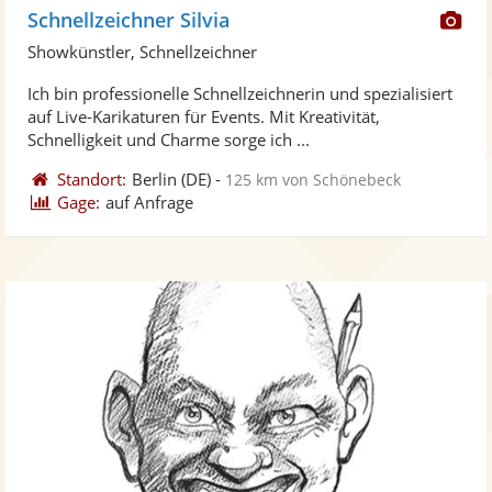
Di
Schnellzeichner Silvia
Kü
Showkünstler, Schnellzeichner
ste
Ich bin professionelle Schnellzeichnerin und spezialisiert
Fo
auf Live-Karikaturen für Events. Mit Kreativität,
ber
Schnelligkeit und Charme sorge ich ...
Standort:
Berlin
(DE)
-
125 km von Schönebeck
Gage:
auf Anfrage