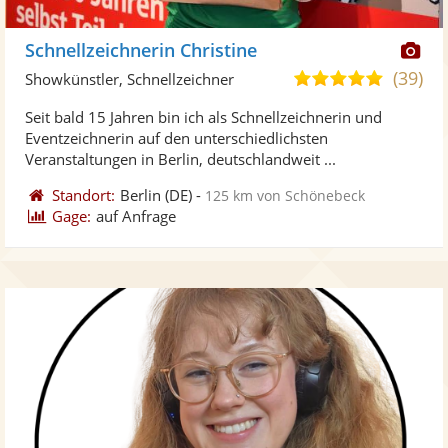
Di
Schnellzeichnerin Christine
Kü
(39)
4,9
Showkünstler, Schnellzeichner
ste
von
Seit bald 15 Jahren bin ich als Schnellzeichnerin und
Fo
5
Eventzeichnerin auf den unterschiedlichsten
ber
Sternen
Veranstaltungen in Berlin, deutschlandweit ...
Standort:
Berlin
(DE)
-
125 km von Schönebeck
Gage:
auf Anfrage