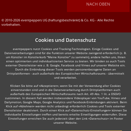
NACH OBEN
© 2010-2026 eventpeppers UG (haftungsbeschränkt) & Co. KG - Alle Rechte
vorbehalten.
Cookies und Datenschutz
eventpeppers nutzt Cookies und Tracking-Technologien. Einige Cookies und
Datenverarbeitungen sind für die Funktion unserer Website zwingend erforderlich (z. B.
um Künstler im Künstlerkorb "Meine Künstler" zu sammeln), andere helfen uns, Ihnen
einen optimierten und individualisierten Service zu bieten. Wir binden so auch Tools
externer Dienstleister wie z. B. Google, Facebook und Vimeo auf unserer Website ein.
Durch die Einbindung dieser Tools werden personenbezogene Daten an
Drittplattformen - auch außerhalb des Europäischen Wirtschaftsraums - übermittelt
und verarbeitet.
Klicken Sie bitte auf «Akzeptieren», wenn Sie mit der Verwendung aller Cookies
einverstanden sind und in die Datenverarbeitung durch Drittplattformen auch
außerhalb des Europäischen Wirtschaftsraums nach Art. 49 Abs. 1 lit. a DSGVO
zustimmen. In diesem Fall werden insbesondere Videoplayer von YouTube, Vimeo und
Dailymotion, Google Maps, Google Analytics und Facebook-Einbindungen aktiviert. Beim
Klick auf «Ablehnen» werden nicht unbedingt erforderlich Cookies und Tools externer
Dienstleister deaktiviert. Durch einen Klick auf «Datenschutz-Einstellungen» können Sie
individuelle Einstellungen treffen und bereits erteilte Einwilligungen widerrufen. Diese
Einstellungen erreichen Sie auch jederzeit über den Link «Datenschutz» im Footer
unserer Website.