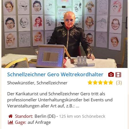
Diese
Di
Schnellzeichner Gero Weltrekordhalter
Künst
Kü
(3)
5,0
Showkünstler, Schnellzeichner
stellt
ste
von
Der Karikaturist und Schnellzeichner Gero tritt als
Fotos
Vi
5
professioneller Unterhaltungskünstler bei Events und
bereit
ber
Sternen
Veranstaltungen aller Art auf, z.B.: ...
Standort:
Berlin
(DE)
-
125 km von Schönebeck
Gage:
auf Anfrage