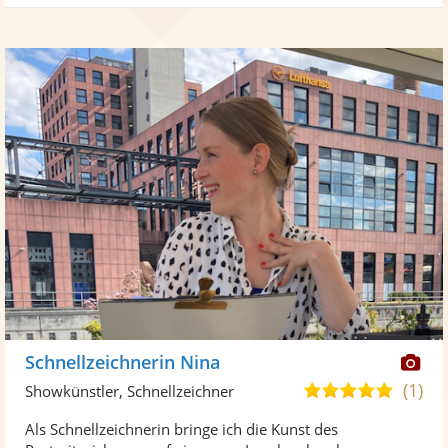
Di
Schnellzeichnerin Nina
Kü
(1)
5,0
Showkünstler, Schnellzeichner
ste
von
Als Schnellzeichnerin bringe ich die Kunst des
Fo
5