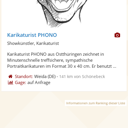
Di
Karikaturist PHONO
Kü
Showkünstler, Karikaturist
ste
Karikaturist PHONO aus Ostthüringen zeichnet in
Fo
Minutenschnelle treffsichere, sympathische
ber
Portraitkarikaturen im Format 30 x 40 cm. Er benutzt ...
Standort:
Weida
(DE)
-
141 km von Schönebeck
Gage:
auf Anfrage
Informationen zum Ranking dieser Liste