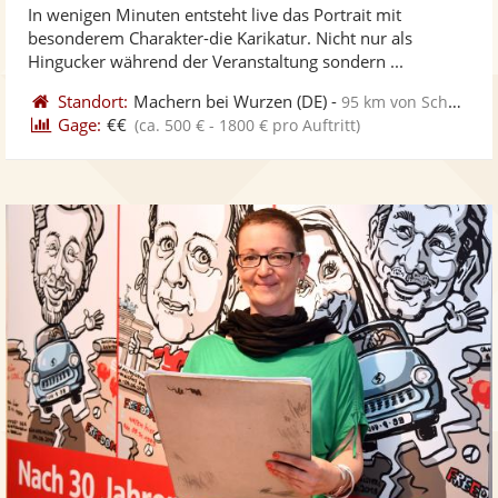
In wenigen Minuten entsteht live das Portrait mit
Fo
5
besonderem Charakter-die Karikatur. Nicht nur als
ber
Sternen
Hingucker während der Veranstaltung sondern ...
Standort:
Machern bei Wurzen
(DE)
-
95 km von Schönebeck
Gage:
€€
(ca. 500 € - 1800 € pro Auftritt)