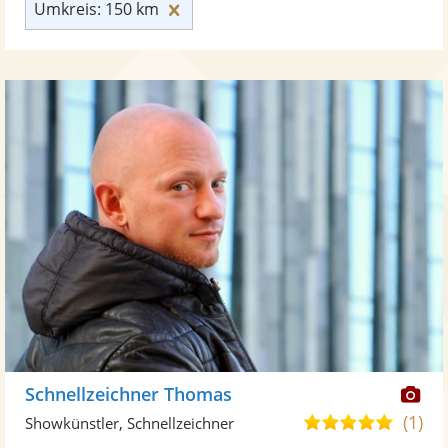
Umkreis: 150 km zurücksetzen
Umkreis: 150 km
Di
Schnellzeichner Thomas
Kü
(1)
4,8
Showkünstler, Schnellzeichner
ste
von