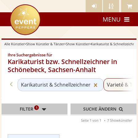
Künstler-
Künstler
Meine
eventpeppers
Login
A-
Künstle
MENU
Z
Alle Künstler
>
Show Künstler & Tänzer
>
Show Künstler
>
Karikaturist & Schnellzeichner
Ihre Suchergebnisse für
Karikaturist bzw. Schnellzeichner in
Schönebeck, Sachsen-Anhalt
Zurück zu «Show Künstler»
Kategorie «Karik
Karikaturist & Schnellzeichner
Varieté & Tra
1
FILTER
SUCHE ÄNDERN
Seite 1 von 1
7 Showkünstler