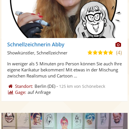
Di
Schnellzeichnerin Abby
Kü
(4)
5,0
Showkünstler, Schnellzeichner
ste
von
In weniger als 5 Minuten pro Person können Sie auch Ihre
Fo
5
eigene Karikatur bekommen! Mit etwas in der Mischung
ber
Sternen
zwischen Realismus und Cartoon ...
Standort:
Berlin
(DE)
-
125 km von Schönebeck
Gage:
auf Anfrage