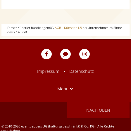
w
o
h
w
o
Dieser Künstler handelt gemäß
AGB - Künstler 1.5
als Unternehmer im Sinne
des § 14 BGB.
w
eventpeppers
Blog
eventpeppers
auf
auf
Facebook
Instagram
•
Impressum
Datenschutz
Show
Mehr
NACH OBEN
© 2010-2026 eventpeppers UG (haftungsbeschränkt) & Co. KG - Alle Rechte
vorbehalten.