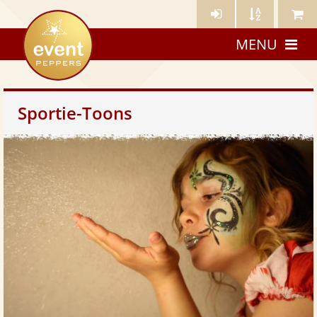
Künstler-
Künstler
Meine
eventpeppers
Login
A-
Künstle
MENU
Z
Sportie-Toons