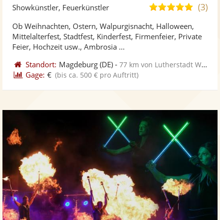
Kü
(3)
4,8
Showkünstler, Feuerkünstler
ste
von
Ob Weihnachten, Ostern, Walpurgisnacht, Halloween,
Fo
5
Mittelalterfest, Stadtfest, Kinderfest, Firmenfeier, Private
ber
Sternen
Feier, Hochzeit usw., Ambrosia ...
Standort:
Magdeburg
(DE)
-
77 km von Lutherstadt Wittenberg
Gage:
€
(bis ca. 500 € pro Auftritt)