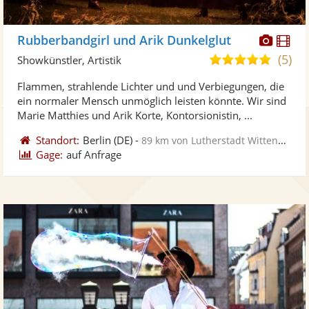
Diese
Di
Rubberbandgirl und Arik Dunkelglut
Künst
Kü
(5)
5,0
Showkünstler, Artistik
stellt
ste
von
Flammen, strahlende Lichter und und Verbiegungen, die
Fotos
Vi
5
ein normaler Mensch unmöglich leisten könnte. Wir sind
bereit
ber
Sternen
Marie Matthies und Arik Korte, Kontorsionistin, ...
Standort:
Berlin
(DE)
-
89 km von Lutherstadt Wittenberg
Gage:
auf Anfrage