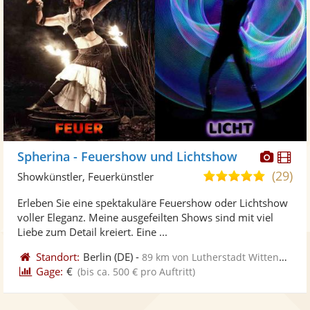
Diese
Di
Spherina - Feuershow und Lichtshow
Künst
Kü
(29)
5,0
Showkünstler, Feuerkünstler
stellt
ste
von
Erleben Sie eine spektakuläre Feuershow oder Lichtshow
Fotos
Vi
5
voller Eleganz. Meine ausgefeilten Shows sind mit viel
bereit
ber
Sternen
Liebe zum Detail kreiert. Eine ...
Standort:
Berlin
(DE)
-
89 km von Lutherstadt Wittenberg
Gage:
€
(bis ca. 500 € pro Auftritt)