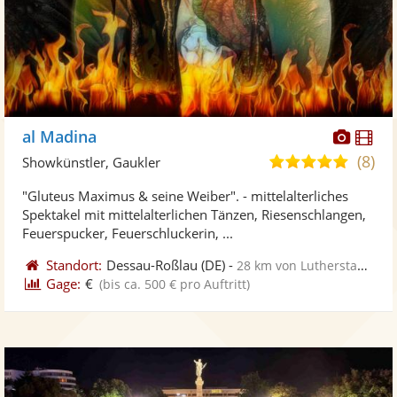
Diese
Di
al Madina
Künst
Kü
(8)
4,9
Showkünstler, Gaukler
stellt
ste
von
"Gluteus Maximus & seine Weiber". - mittelalterliches
Fotos
Vi
5
Spektakel mit mittelalterlichen Tänzen, Riesenschlangen,
bereit
ber
Sternen
Feuerspucker, Feuerschluckerin, ...
Standort:
Dessau-Roßlau
(DE)
-
28 km von Lutherstadt Wittenberg
Gage:
€
(bis ca. 500 € pro Auftritt)