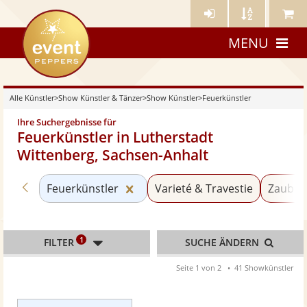
Künstler-
Künstler
Meine
eventpeppers
Login
A-
Künstle
MENU
Z
Alle Künstler
>
Show Künstler & Tänzer
>
Show Künstler
>
Feuerkünstler
Ihre Suchergebnisse für
Feuerkünstler in Lutherstadt
Wittenberg, Sachsen-Anhalt
Zurück zu «Show Künstler»
Kategorie «Feuerkünstler» zurü
Feuerkünstler
Varieté & Travestie
Zauber
1
FILTER
SUCHE ÄNDERN
Seite 1 von 2
41 Showkünstler