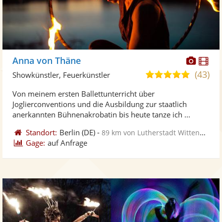
Diese
Di
Anna von Thäne
Künst
Kü
(43)
5,0
Showkünstler, Feuerkünstler
stellt
ste
von
Von meinem ersten Ballettunterricht über
Fotos
Vi
5
Joglierconventions und die Ausbildung zur staatlich
bereit
ber
Sternen
anerkannten Bühnenakrobatin bis heute tanze ich ...
Standort:
Berlin
(DE)
-
89 km von Lutherstadt Wittenberg
Gage:
auf Anfrage