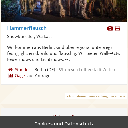
Diese
Di
Hammerflausch
Künst
Kü
Showkünstler, Walkact
stellt
ste
Wir kommen aus Berlin, sind überregional unterwegs,
Fotos
Vi
feurig, glitzernd, wild und flauschig. Wir bieten Walk-Acts,
bereit
ber
Feuershows und Lichtshows. -- ...
Standort:
Berlin
(DE)
-
89 km von Lutherstadt Wittenberg
Gage:
auf Anfrage
Informationen zum Ranking dieser Liste
Weiter
Cookies und Datenschutz