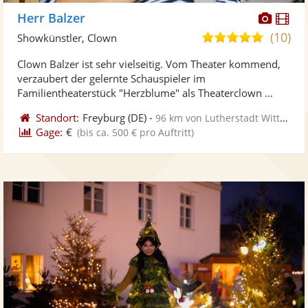
Diese
Di
Herr Balzer
Künst
Kü
(10)
5,0
Showkünstler, Clown
stellt
ste
von
Clown Balzer ist sehr vielseitig. Vom Theater kommend,
Fotos
Vi
5
verzaubert der gelernte Schauspieler im
bereit
ber
Sternen
Familientheaterstück "Herzblume" als Theaterclown ...
Standort:
Freyburg
(DE)
-
96 km von Lutherstadt Wittenberg
Gage:
€
(bis ca. 500 € pro Auftritt)