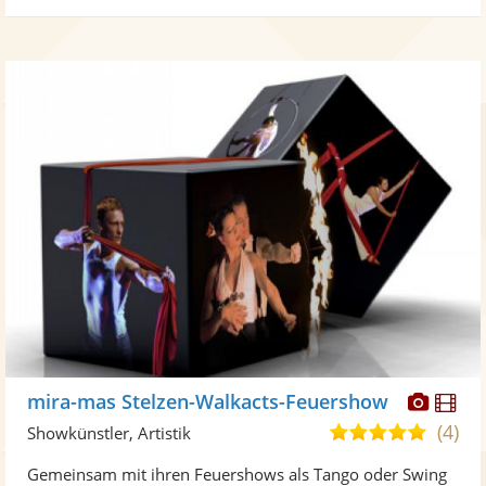
Diese
Di
mira-mas Stelzen-Walkacts-Feuershow
Künst
Kü
(4)
5,0
Showkünstler, Artistik
stellt
ste
von
Gemeinsam mit ihren Feuershows als Tango oder Swing
Fotos
Vi
5