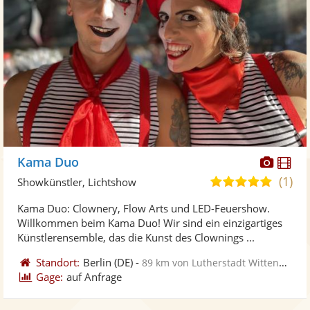
Diese
Di
Kama Duo
Künst
Kü
(1)
5,0
Showkünstler, Lichtshow
stellt
ste
von
Kama Duo: Clownery, Flow Arts und LED-Feuershow.
Fotos
Vi
5
Willkommen beim Kama Duo! Wir sind ein einzigartiges
bereit
ber
Sternen
Künstlerensemble, das die Kunst des Clownings ...
Standort:
Berlin
(DE)
-
89 km von Lutherstadt Wittenberg
Gage:
auf Anfrage