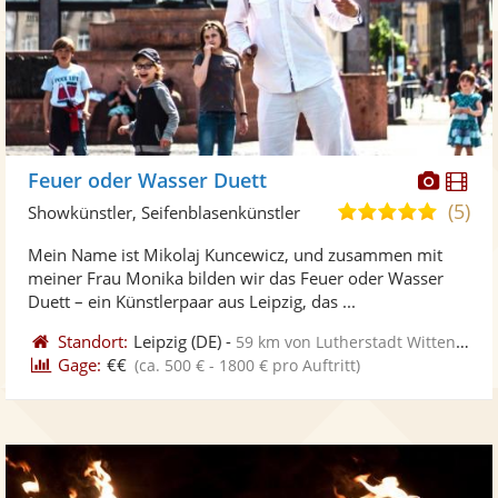
Diese
Di
Feuer oder Wasser Duett
Künst
Kü
(5)
5,0
Showkünstler, Seifenblasenkünstler
stellt
ste
von
Mein Name ist Mikolaj Kuncewicz, und zusammen mit
Fotos
Vi
5
meiner Frau Monika bilden wir das Feuer oder Wasser
bereit
ber
Sternen
Duett – ein Künstlerpaar aus Leipzig, das ...
Standort:
Leipzig
(DE)
-
59 km von Lutherstadt Wittenberg
Gage:
€€
(ca. 500 € - 1800 € pro Auftritt)