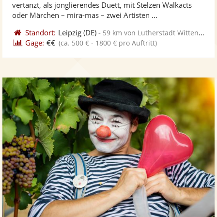
vertanzt, als jonglierendes Duett, mit Stelzen Walkacts
bereit
ber
Sternen
oder Märchen – mira-mas – zwei Artisten ...
Standort:
Leipzig
(DE)
-
59 km von Lutherstadt Wittenberg
Gage:
€€
(ca. 500 € - 1800 € pro Auftritt)