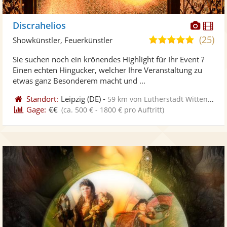
Diese
Di
Discrahelios
Künst
Kü
(25)
5,0
Showkünstler, Feuerkünstler
stellt
ste
von
Sie suchen noch ein krönendes Highlight für Ihr Event ?
Fotos
Vi
5
Einen echten Hingucker, welcher Ihre Veranstaltung zu
bereit
ber
Sternen
etwas ganz Besonderem macht und ...
Standort:
Leipzig
(DE)
-
59 km von Lutherstadt Wittenberg
Gage:
€€
(ca. 500 € - 1800 € pro Auftritt)