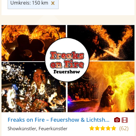
Umkreis: 150 km zurücksetzen
Umkreis: 150 km
Diese
Di
Freaks on Fire – Feuershow & Lichtshow
Künst
Kü
(62)
5,0
Showkünstler, Feuerkünstler
stellt
ste
von