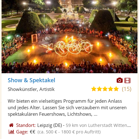
Diese
Di
Show & Spektakel
Künst
Kü
(15)
5,0
Showkünstler, Artistik
stellt
ste
von
Wir bieten ein vielseitiges Programm für jeden Anlass
Fotos
Vi
5
und jedes Alter. Lassen Sie sich verzaubern mit unseren
bereit
ber
Sternen
spektakulären Feuershows, Lichtshows, ...
Standort:
Leipzig
(DE)
-
59 km von Lutherstadt Wittenberg
Gage:
€€
(ca. 500 € - 1800 € pro Auftritt)