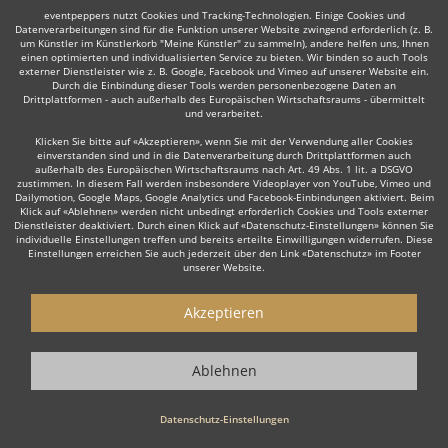
eventpeppers nutzt Cookies und Tracking-Technologien. Einige Cookies und
Datenverarbeitungen sind für die Funktion unserer Website zwingend erforderlich (z. B.
um Künstler im Künstlerkorb "Meine Künstler" zu sammeln), andere helfen uns, Ihnen
einen optimierten und individualisierten Service zu bieten. Wir binden so auch Tools
Auch interessant:
externer Dienstleister wie z. B. Google, Facebook und Vimeo auf unserer Website ein.
Durch die Einbindung dieser Tools werden personenbezogene Daten an
Drittplattformen - auch außerhalb des Europäischen Wirtschaftsraums - übermittelt
und verarbeitet.
Zitherspieler
Kabarettist & Komiker
Gedankenleser
Klicken Sie bitte auf «Akzeptieren», wenn Sie mit der Verwendung aller Cookies
einverstanden sind und in die Datenverarbeitung durch Drittplattformen auch
außerhalb des Europäischen Wirtschaftsraums nach Art. 49 Abs. 1 lit. a DSGVO
zustimmen. In diesem Fall werden insbesondere Videoplayer von YouTube, Vimeo und
Dailymotion, Google Maps, Google Analytics und Facebook-Einbindungen aktiviert. Beim
Klick auf «Ablehnen» werden nicht unbedingt erforderlich Cookies und Tools externer
Dienstleister deaktiviert. Durch einen Klick auf «Datenschutz-Einstellungen» können Sie
individuelle Einstellungen treffen und bereits erteilte Einwilligungen widerrufen. Diese
Einstellungen erreichen Sie auch jederzeit über den Link «Datenschutz» im Footer
Wie funktioniert's?
unserer Website.
1. Kostenlos anfragen
Akzeptieren
Starten Sie mit dem Button 'Kostenlos anfragen' eine Anfrage an die für
Sie interessanten Showkünstler - also z. B. bestimmte Feuerkünstler
Ablehnen
oder auch Feuerspucker. Diesen Button finden Sie auf den jeweiligen
Künstler-Profil-Seiten.
Datenschutz-Einstellungen
2. Angebote erhalten & Details besprechen