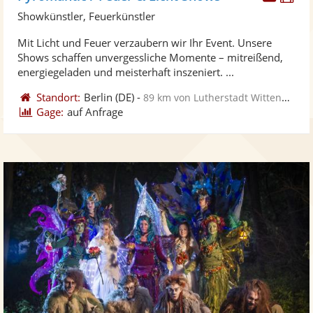
Künst
Kü
Showkünstler, Feuerkünstler
stellt
ste
Mit Licht und Feuer verzaubern wir Ihr Event. Unsere
Fotos
Vi
Shows schaffen unvergessliche Momente – mitreißend,
bereit
ber
energiegeladen und meisterhaft inszeniert. ...
Standort:
Berlin
(DE)
-
89 km von Lutherstadt Wittenberg
Gage:
auf Anfrage