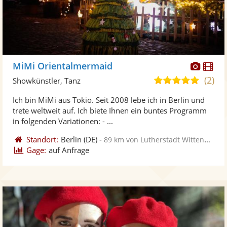
Diese
Di
MiMi Orientalmermaid
Künst
Kü
(2)
4,8
Showkünstler, Tanz
stellt
ste
von
Ich bin MiMi aus Tokio. Seit 2008 lebe ich in Berlin und
Fotos
Vi
5
trete weltweit auf. Ich biete Ihnen ein buntes Programm
bereit
ber
Sternen
in folgenden Variationen: - ...
Standort:
Berlin
(DE)
-
89 km von Lutherstadt Wittenberg
Gage:
auf Anfrage