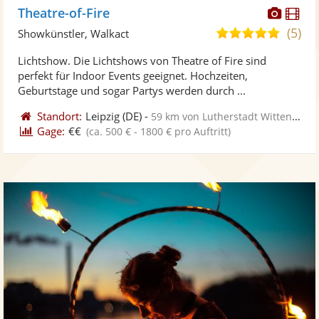
Diese
Di
Theatre-of-Fire
Künst
Kü
(5)
5,0
Showkünstler, Walkact
stellt
ste
von
Lichtshow. Die Lichtshows von Theatre of Fire sind
Fotos
Vi
5
perfekt für Indoor Events geeignet. Hochzeiten,
bereit
ber
Sternen
Geburtstage und sogar Partys werden durch ...
Standort:
Leipzig
(DE)
-
59 km von Lutherstadt Wittenberg
Gage:
€€
(ca. 500 € - 1800 € pro Auftritt)