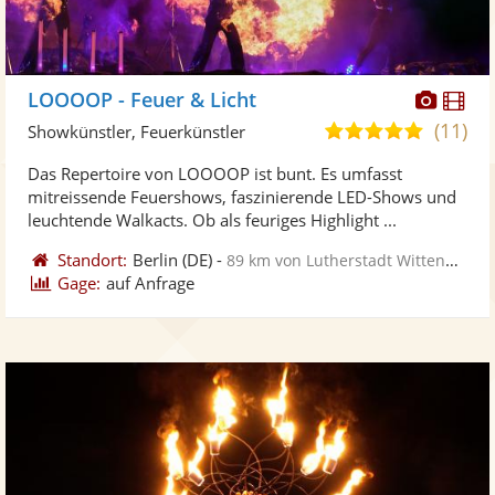
Diese
Di
LOOOOP - Feuer & Licht
Künst
Kü
(11)
4,9
Showkünstler, Feuerkünstler
stellt
ste
von
Das Repertoire von LOOOOP ist bunt. Es umfasst
Fotos
Vi
5
mitreissende Feuershows, faszinierende LED-Shows und
bereit
ber
Sternen
leuchtende Walkacts. Ob als feuriges Highlight ...
Standort:
Berlin
(DE)
-
89 km von Lutherstadt Wittenberg
Gage:
auf Anfrage