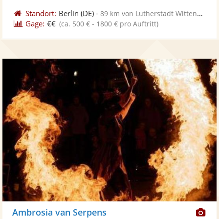
Standort:
Berlin
(DE)
-
89 km von Lutherstadt Wittenberg
Gage:
€€
(ca. 500 € - 1800 € pro Auftritt)
Di
Ambrosia van Serpens