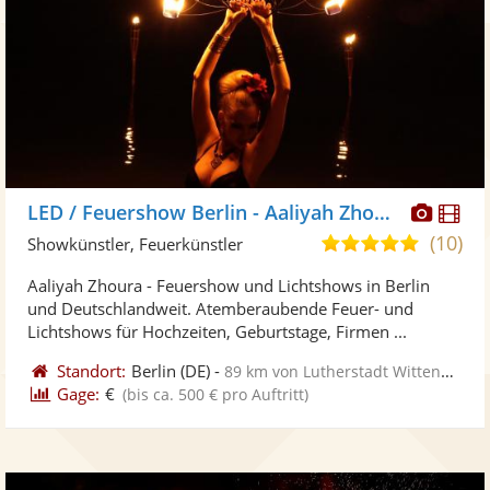
Diese
Di
LED / Feuershow Berlin - Aaliyah Zhoura
Künst
Kü
(10)
5,0
Showkünstler, Feuerkünstler
stellt
ste
von
Aaliyah Zhoura - Feuershow und Lichtshows in Berlin
Fotos
Vi
5
und Deutschlandweit. Atemberaubende Feuer- und
bereit
ber
Sternen
Lichtshows für Hochzeiten, Geburtstage, Firmen ...
Standort:
Berlin
(DE)
-
89 km von Lutherstadt Wittenberg
Gage:
€
(bis ca. 500 € pro Auftritt)