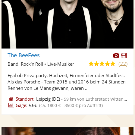
Diese
Di
The BeeFees
Künst
Kü
(22)
5,0
Band, Rock'n'Roll • Live-Musiker
stellt
ste
von
Egal ob Privatparty, Hochzeit, Firmenfeier oder Stadtfest.
Fotos
Vi
5
Als das Porsche - Team 2015 und 2016 beim 24 Stunden
bereit
ber
Sternen
Rennen von Le Mans gewann, waren ...
Standort:
Leipzig
(DE)
-
59 km von Lutherstadt Wittenberg
Gage:
€€€
(ca. 1800 € - 3500 € pro Auftritt)