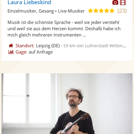
Diese
Di
Laura Liebeskind
Künst
Kü
(23)
5,0
Einzelmusiker, Gesang • Live-Musiker
stellt
ste
von
Musik ist die schönste Sprache - weil sie jeder versteht
Fotos
Vi
5
und weil sie aus dem Herzen kommt. Deshalb habe ich
bereit
ber
Sternen
mich gleich mehreren Instrumenten ...
Standort:
Leipzig
(DE)
-
59 km von Lutherstadt Wittenberg
Gage:
auf Anfrage