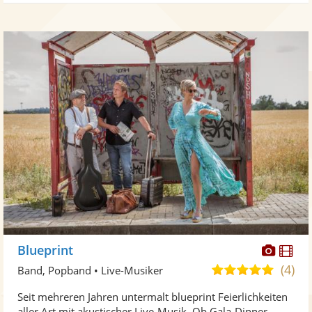
Diese
Di
Blueprint
Künst
Kü
(4)
5,0
Band, Popband • Live-Musiker
stellt
ste
von
Seit mehreren Jahren untermalt blueprint Feierlichkeiten
Fotos
Vi
5
aller Art mit akustischer Live-Musik. Ob Gala-Dinner,