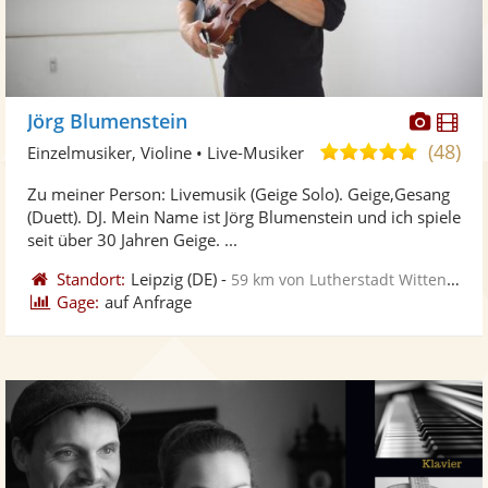
Diese
Di
Jörg Blumenstein
Künst
Kü
(48)
5,0
Einzelmusiker, Violine • Live-Musiker
stellt
ste
von
Zu meiner Person: Livemusik (Geige Solo). Geige,Gesang
Fotos
Vi
5
(Duett). DJ. Mein Name ist Jörg Blumenstein und ich spiele
bereit
ber
Sternen
seit über 30 Jahren Geige. ...
Standort:
Leipzig
(DE)
-
59 km von Lutherstadt Wittenberg
Gage:
auf Anfrage