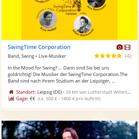
Diese
Di
SwingTime Corporation
Künst
Kü
(4)
4,9
Band, Swing • Live-Musiker
stellt
ste
von
In the Mood for Swing? ... Dann sind Sie bei uns
Fotos
Vi
5
goldrichtig! Die Musiker der SwingTime Corporation.The
bereit
ber
Sternen
Band sind nach ihrem Studium an der Leipziger, ...
Standort:
Leipzig
(DE)
-
59 km von Lutherstadt Wittenberg
Gage:
€€
(ca. 500 € - 1800 € pro Auftritt)