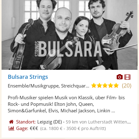
Diese
Di
Bulsara Strings
Künst
Kü
(20)
5,0
Ensemble/Musikgruppe, Streichquartett • Live-Musiker
stellt
ste
von
Profi-Musiker spielen Musik von Klassik, über Film- bis
Fotos
Vi
5
Rock- und Popmusik! Elton John, Queen,
bereit
ber
Sternen
Simon&Garfunkel, Elvis, Michael Jackson, Linkin ...
Standort:
Leipzig
(DE)
-
59 km von Lutherstadt Wittenberg
Gage:
€€€
(ca. 1800 € - 3500 € pro Auftritt)