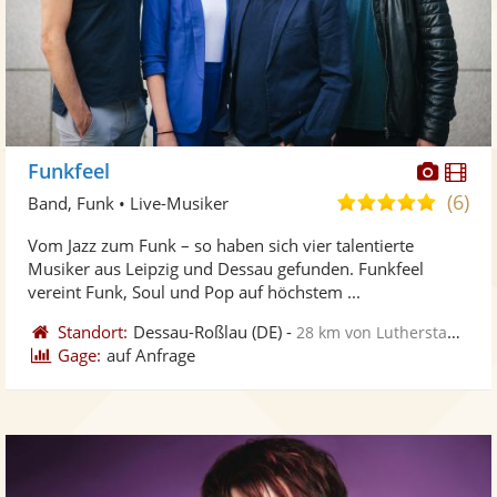
Diese
Di
Funkfeel
Künst
Kü
(6)
5,0
Band, Funk • Live-Musiker
stellt
ste
von
Vom Jazz zum Funk – so haben sich vier talentierte
Fotos
Vi
5
Musiker aus Leipzig und Dessau gefunden. Funkfeel
bereit
ber
Sternen
vereint Funk, Soul und Pop auf höchstem ...
Standort:
Dessau-Roßlau
(DE)
-
28 km von Lutherstadt Wittenberg
Gage:
auf Anfrage