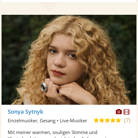
Diese
Di
Sonya Sytnyk
Künst
Kü
(7)
5,0
Einzelmusiker, Gesang • Live-Musiker
stellt
ste
von
Mit meiner warmen, souligen Stimme und
Fotos
Vi
5