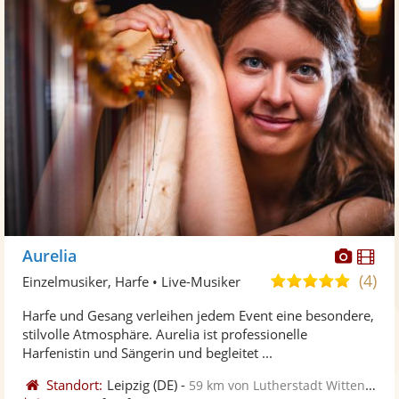
Diese
Di
Aurelia
Künst
Kü
(4)
5,0
Einzelmusiker, Harfe • Live-Musiker
stellt
ste
von
Harfe und Gesang verleihen jedem Event eine besondere,
Fotos
Vi
5
stilvolle Atmosphäre. Aurelia ist professionelle
bereit
ber
Sternen
Harfenistin und Sängerin und begleitet ...
Standort:
Leipzig
(DE)
-
59 km von Lutherstadt Wittenberg