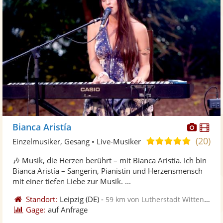
Diese
Di
Bianca Aristía
Künst
Kü
(20)
5,0
Einzelmusiker, Gesang • Live-Musiker
stellt
ste
von
🎶 Musik, die Herzen berührt – mit Bianca Aristía. Ich bin
Fotos
Vi
5
Bianca Aristía – Sängerin, Pianistin und Herzensmensch
bereit
ber
Sternen
mit einer tiefen Liebe zur Musik. ...
Standort:
Leipzig
(DE)
-
59 km von Lutherstadt Wittenberg
Gage:
auf Anfrage