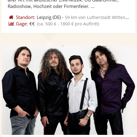
bereit
ber
Sternen
Radioshow, Hochzeit oder Firmenfeier. ...
Standort:
Leipzig
(DE)
-
59 km von Lutherstadt Wittenberg
Gage:
€€
(ca. 500 € - 1800 € pro Auftritt)