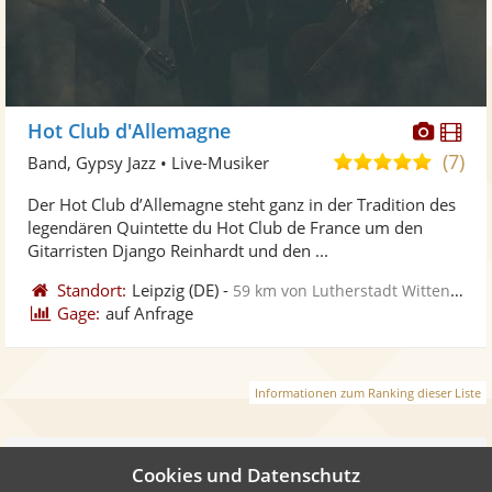
Diese
Di
Hot Club d'Allemagne
Künst
Kü
(7)
5,0
Band, Gypsy Jazz • Live-Musiker
stellt
ste
von
Der Hot Club d’Allemagne steht ganz in der Tradition des
Fotos
Vi
5
legendären Quintette du Hot Club de France um den
bereit
ber
Sternen
Gitarristen Django Reinhardt und den ...
Standort:
Leipzig
(DE)
-
59 km von Lutherstadt Wittenberg
Gage:
auf Anfrage
Informationen zum Ranking dieser Liste
Weiter
Cookies und Datenschutz