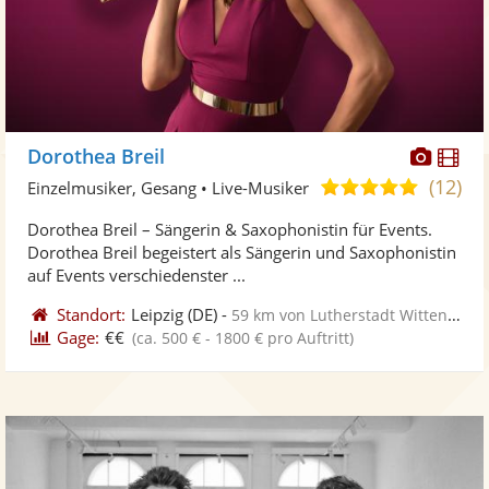
Diese
Di
Dorothea Breil
Künst
Kü
(12)
5,0
Einzelmusiker, Gesang • Live-Musiker
stellt
ste
von
Dorothea Breil – Sängerin & Saxophonistin für Events.
Fotos
Vi
5
Dorothea Breil begeistert als Sängerin und Saxophonistin
bereit
ber
Sternen
auf Events verschiedenster ...
Standort:
Leipzig
(DE)
-
59 km von Lutherstadt Wittenberg
Gage:
€€
(ca. 500 € - 1800 € pro Auftritt)