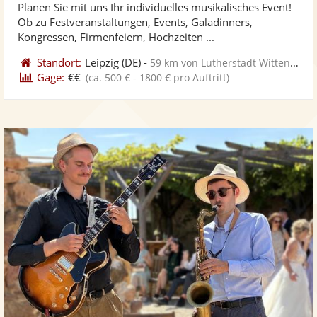
Planen Sie mit uns Ihr individuelles musikalisches Event!
Fotos
Vi
5
Ob zu Festveranstaltungen, Events, Galadinners,
bereit
ber
Sternen
Kongressen, Firmenfeiern, Hochzeiten ...
Standort:
Leipzig
(DE)
-
59 km von Lutherstadt Wittenberg
Gage:
€€
(ca. 500 € - 1800 € pro Auftritt)