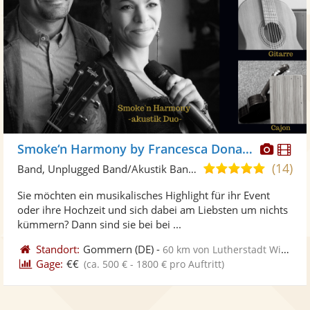
Diese
Di
Smoke‘n Harmony by Francesca Donato
Künst
Kü
(14)
5,0
Band, Unplugged Band/Akustik Band • Live-Musiker
stellt
ste
von
Sie möchten ein musikalisches Highlight für ihr Event
Fotos
Vi
5
oder ihre Hochzeit und sich dabei am Liebsten um nichts
bereit
ber
Sternen
kümmern? Dann sind sie bei bei ...
Standort:
Gommern
(DE)
-
60 km von Lutherstadt Wittenberg
Gage:
€€
(ca. 500 € - 1800 € pro Auftritt)