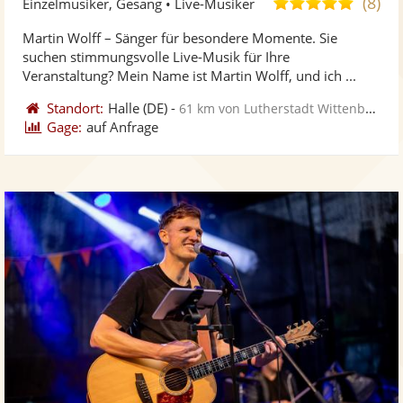
(8)
5,0
Einzelmusiker, Gesang • Live-Musiker
stellt
ste
von
Martin Wolff – Sänger für besondere Momente. Sie
Fotos
Vi
5
suchen stimmungsvolle Live-Musik für Ihre
bereit
ber
Sternen
Veranstaltung? Mein Name ist Martin Wolff, und ich ...
Standort:
Halle
(DE)
-
61 km von Lutherstadt Wittenberg
Gage:
auf Anfrage