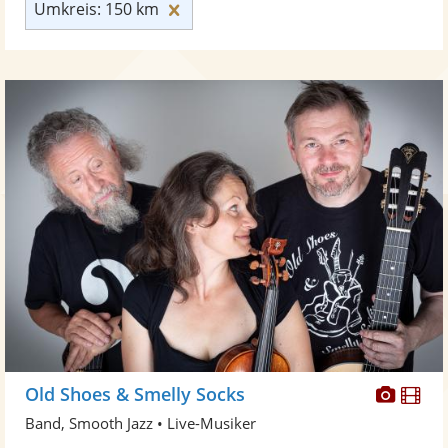
Umkreis: 150 km zurücksetzen
Umkreis: 150 km
Diese
Di
Old Shoes & Smelly Socks
Künst
Kü
Band, Smooth Jazz • Live-Musiker
stellt
ste