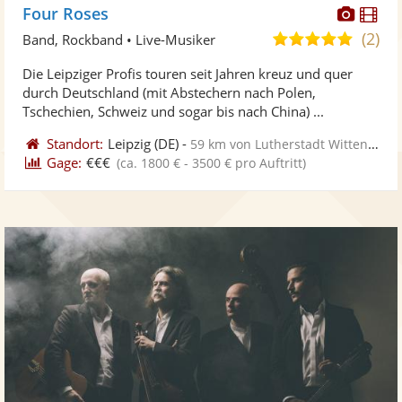
Diese
Di
Four Roses
Künst
Kü
(2)
5,0
Band, Rockband • Live-Musiker
stellt
ste
von
Die Leipziger Profis touren seit Jahren kreuz und quer
Fotos
Vi
5
durch Deutschland (mit Abstechern nach Polen,
bereit
ber
Sternen
Tschechien, Schweiz und sogar bis nach China) ...
Standort:
Leipzig
(DE)
-
59 km von Lutherstadt Wittenberg
Gage:
€€€
(ca. 1800 € - 3500 € pro Auftritt)