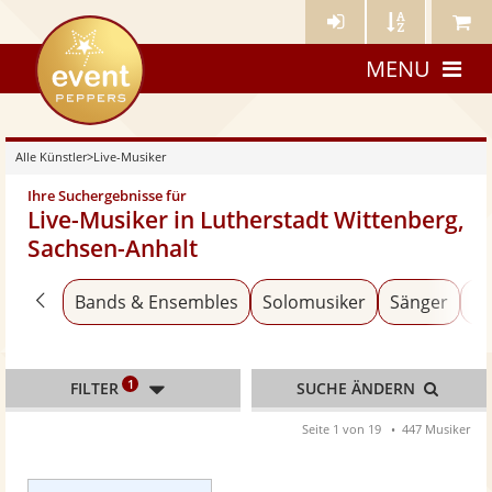
Künstler-
Künstler
Meine
eventpeppers
Login
A-
Künstle
MENU
Z
Alle Künstler
>
Live-Musiker
Ihre Suchergebnisse für
Live-Musiker in Lutherstadt Wittenberg,
Sachsen-Anhalt
Zurück zu «Alle Künstler»
Bands & Ensembles
Solomusiker
Sänger
An
1
FILTER
SUCHE ÄNDERN
Seite 1 von 19
447 Musiker