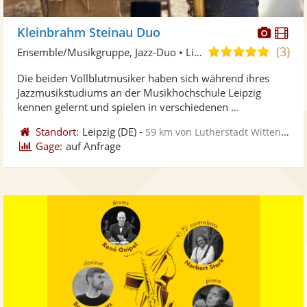
Diese
Di
Kleinbrahm Steinau Duo
Künst
Kü
(3)
5,0
Ensemble/Musikgruppe, Jazz-Duo • Live-Musiker
stellt
ste
von
Die beiden Vollblutmusiker haben sich während ihres
Fotos
Vi
5
Jazzmusikstudiums an der Musikhochschule Leipzig
bereit
ber
Sternen
kennen gelernt und spielen in verschiedenen ...
Standort:
Leipzig
(DE)
-
59 km von Lutherstadt Wittenberg
Gage:
auf Anfrage