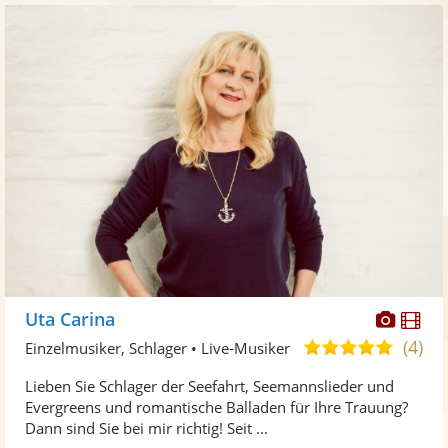
Diese
Di
Uta Carina
Künst
Kü
(4)
5,0
Einzelmusiker, Schlager • Live-Musiker
stellt
ste
von
Lieben Sie Schlager der Seefahrt, Seemannslieder und
Fotos
Vi
5
Evergreens und romantische Balladen für Ihre Trauung?
bereit
ber
Sternen
Dann sind Sie bei mir richtig! Seit ...