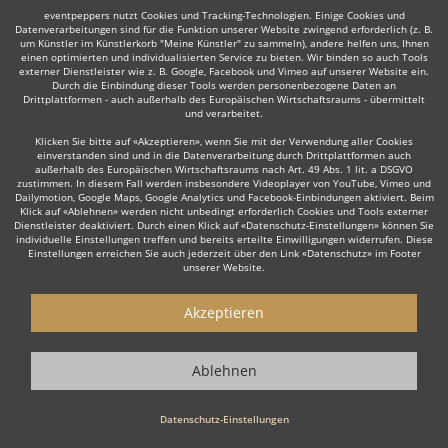
eventpeppers nutzt Cookies und Tracking-Technologien. Einige Cookies und
Datenverarbeitungen sind für die Funktion unserer Website zwingend erforderlich (z. B.
um Künstler im Künstlerkorb "Meine Künstler" zu sammeln), andere helfen uns, Ihnen
einen optimierten und individualisierten Service zu bieten. Wir binden so auch Tools
externer Dienstleister wie z. B. Google, Facebook und Vimeo auf unserer Website ein.
Durch die Einbindung dieser Tools werden personenbezogene Daten an
Drittplattformen - auch außerhalb des Europäischen Wirtschaftsraums - übermittelt
Manche dieser Live-Musiker bieten ihre Dienste auch in
und verarbeitet.
der Umgebung an, z. B. in
Merseburg
,
Bernburg
,
Klicken Sie bitte auf «Akzeptieren», wenn Sie mit der Verwendung aller Cookies
Altenburg
,
Meißen
,
Aschersleben
,
Staßfurt
,
Döbeln
oder
einverstanden sind und in die Datenverarbeitung durch Drittplattformen auch
Haldensleben
.
außerhalb des Europäischen Wirtschaftsraums nach Art. 49 Abs. 1 lit. a DSGVO
zustimmen. In diesem Fall werden insbesondere Videoplayer von YouTube, Vimeo und
Dailymotion, Google Maps, Google Analytics und Facebook-Einbindungen aktiviert. Beim
Klick auf «Ablehnen» werden nicht unbedingt erforderlich Cookies und Tools externer
Dienstleister deaktiviert. Durch einen Klick auf «Datenschutz-Einstellungen» können Sie
individuelle Einstellungen treffen und bereits erteilte Einwilligungen widerrufen. Diese
Einstellungen erreichen Sie auch jederzeit über den Link «Datenschutz» im Footer
unserer Website.
Akzeptieren
Live-Musiker gesucht?
Sie sind auf der Suche nach einem Live Musiker, der Ihr Event zu
Ablehnen
einem einzigartigen Erlebnis macht? Dann sind Sie hier genau
richtig! Ob stilvolle
Lounge Musik
zum Empfang, emotionale Live
Datenschutz-Einstellungen
Musik zur Hochzeit oder die energiegeladene Performance einer