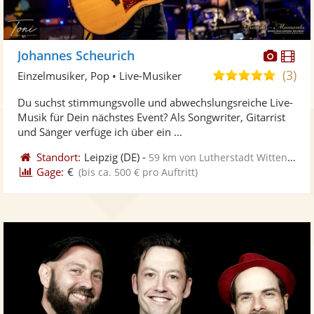
Diese
Di
Johannes Scheurich
Künst
Kü
(3)
5,0
Einzelmusiker, Pop • Live-Musiker
stellt
ste
von
Du suchst stimmungsvolle und abwechslungsreiche Live-
Fotos
Vi
5
Musik für Dein nächstes Event? Als Songwriter, Gitarrist
bereit
ber
Sternen
und Sänger verfüge ich über ein ...
Standort:
Leipzig
(DE)
-
59 km von Lutherstadt Wittenberg
Gage:
€
(bis ca. 500 € pro Auftritt)