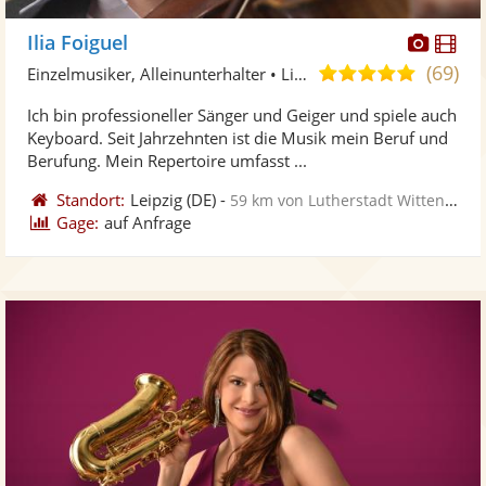
Diese
Di
Ilia Foiguel
Künst
Kü
(69)
4,9
Einzelmusiker, Alleinunterhalter • Live-Musiker
stellt
ste
von
Ich bin professioneller Sänger und Geiger und spiele auch
Fotos
Vi
5
Keyboard. Seit Jahrzehnten ist die Musik mein Beruf und
bereit
ber
Sternen
Berufung. Mein Repertoire umfasst ...
Standort:
Leipzig
(DE)
-
59 km von Lutherstadt Wittenberg
Gage:
auf Anfrage