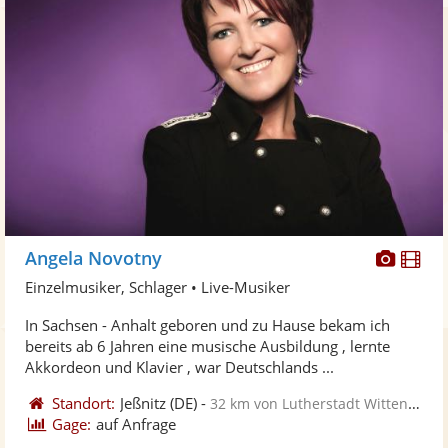
Diese
Di
Angela Novotny
Künst
Kü
Einzelmusiker, Schlager • Live-Musiker
stellt
ste
In Sachsen - Anhalt geboren und zu Hause bekam ich
Fotos
Vi
bereits ab 6 Jahren eine musische Ausbildung , lernte
bereit
ber
Akkordeon und Klavier , war Deutschlands ...
Standort:
Jeßnitz
(DE)
-
32 km von Lutherstadt Wittenberg
Gage:
auf Anfrage