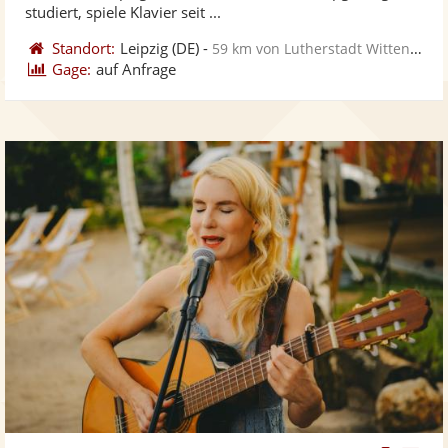
bereit
ber
Sternen
studiert, spiele Klavier seit ...
Standort:
Leipzig
(DE)
-
59 km von Lutherstadt Wittenberg
Gage:
auf Anfrage