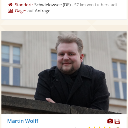
Standort:
Schwielowsee
(DE)
-
57 km von Lutherstadt Wittenberg
Gage:
auf Anfrage
Diese
Di
Martin Wolff
Künst
Kü