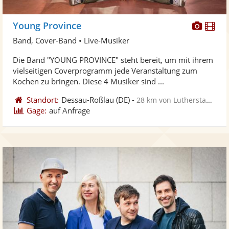
Diese
Di
Young Province
Künst
Kü
Band, Cover-Band • Live-Musiker
stellt
ste
Die Band "YOUNG PROVINCE" steht bereit, um mit ihrem
Fotos
Vi
vielseitigen Coverprogramm jede Veranstaltung zum
bereit
ber
Kochen zu bringen. Diese 4 Musiker sind ...
Standort:
Dessau-Roßlau
(DE)
-
28 km von Lutherstadt Wittenberg
Gage:
auf Anfrage