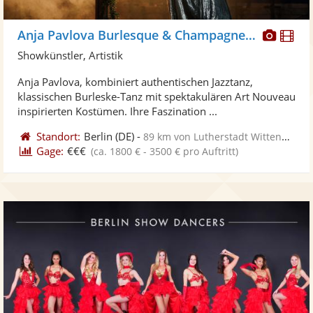
Diese
Di
Anja Pavlova Burlesque & Champagnerglass
Künst
Kü
Showkünstler, Artistik
stellt
ste
Anja Pavlova, kombiniert authentischen Jazztanz,
Fotos
Vi
klassischen Burleske-Tanz mit spektakulären Art Nouveau
bereit
ber
inspirierten Kostümen. Ihre Faszination ...
Standort:
Berlin
(DE)
-
89 km von Lutherstadt Wittenberg
Gage:
€€€
(ca. 1800 € - 3500 € pro Auftritt)