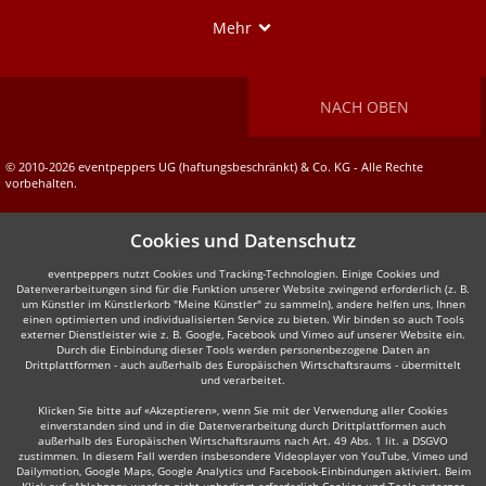
Show
Mehr
NACH OBEN
© 2010-2026 eventpeppers UG (haftungsbeschränkt) & Co. KG - Alle Rechte
vorbehalten.
Cookies und Datenschutz
eventpeppers nutzt Cookies und Tracking-Technologien. Einige Cookies und
Datenverarbeitungen sind für die Funktion unserer Website zwingend erforderlich (z. B.
um Künstler im Künstlerkorb "Meine Künstler" zu sammeln), andere helfen uns, Ihnen
einen optimierten und individualisierten Service zu bieten. Wir binden so auch Tools
externer Dienstleister wie z. B. Google, Facebook und Vimeo auf unserer Website ein.
Durch die Einbindung dieser Tools werden personenbezogene Daten an
Drittplattformen - auch außerhalb des Europäischen Wirtschaftsraums - übermittelt
und verarbeitet.
Klicken Sie bitte auf «Akzeptieren», wenn Sie mit der Verwendung aller Cookies
einverstanden sind und in die Datenverarbeitung durch Drittplattformen auch
außerhalb des Europäischen Wirtschaftsraums nach Art. 49 Abs. 1 lit. a DSGVO
zustimmen. In diesem Fall werden insbesondere Videoplayer von YouTube, Vimeo und
Dailymotion, Google Maps, Google Analytics und Facebook-Einbindungen aktiviert. Beim