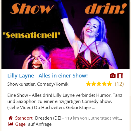
Diese
Di
Lilly Layne - Alles in einer Show!
Künst
Kü
(12)
5,0
Showkünstler, Comedy/Komik
stellt
ste
von
Eine Show - Alles drin! Lilly Layne verbindet Humor, Tanz
Fotos
Vi
5
und Saxophon zu einer einzigartigen Comedy Show.
bereit
ber
Sternen
(siehe Video) Ob Hochzeiten, Geburtstage ...
Standort:
Dresden
(DE)
-
119 km von Lutherstadt Wittenberg
Gage:
auf Anfrage