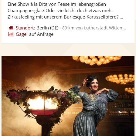
Eine Show à la Dita von Teese im lebensgroßen
Fotos
Vi
5
Champagnerglas? Oder vielleicht doch etwas mehr
bereit
ber
Sternen
Zirkusfeeling mit unserem Burlesque-Karussellpferd? ...
Standort:
Berlin
(DE)
-
89 km von Lutherstadt Wittenberg
Gage:
auf Anfrage