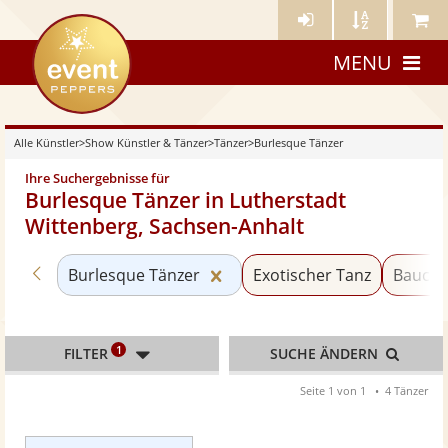
Künstler-
Künstler
Meine
eventpeppers
Login
A-
Künstle
MENU
Z
Alle Künstler
>
Show Künstler & Tänzer
>
Tänzer
>
Burlesque Tänzer
Ihre Suchergebnisse für
Burlesque Tänzer in Lutherstadt
Wittenberg, Sachsen-Anhalt
Zurück zu «Tänzer»
Kategorie «Burlesque Tänzer
Burlesque Tänzer
Exotischer Tanz
Baucht
1
FILTER
SUCHE ÄNDERN
Seite 1 von 1
4 Tänzer