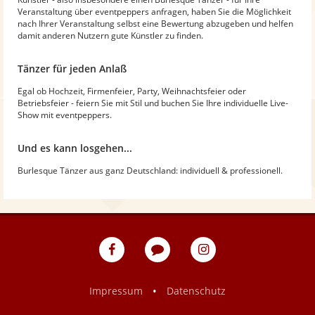
Veranstaltung über eventpeppers anfragen, haben Sie die Möglichkeit
nach Ihrer Veranstaltung selbst eine Bewertung abzugeben und helfen
damit anderen Nutzern gute Künstler zu finden.
Tänzer für jeden Anlaß
Egal ob Hochzeit, Firmenfeier, Party, Weihnachtsfeier oder
Betriebsfeier - feiern Sie mit Stil und buchen Sie Ihre individuelle Live-
Show mit eventpeppers.
Und es kann losgehen...
Burlesque Tänzer aus ganz Deutschland: individuell & professionell.
eventpeppers
Blog
eventpeppers
auf
auf
Facebook
Instagram
•
Impressum
Datenschutz