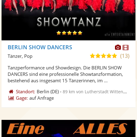
Diese
Di
BERLIN SHOW DANCERS
Künst
Kü
(13)
5,0
Tänzer, Pop
stellt
ste
von
Tanzperformance und Showdesign. Die BERLIN SHOW
Fotos
Vi
5
DANCERS sind eine professionelle Showtanzformation,
bereit
ber
Sternen
bestehend aus insgesamt 15 Tänzerinnen, im ...
Standort:
Berlin
(DE)
-
89 km von Lutherstadt Wittenberg
Gage:
auf Anfrage