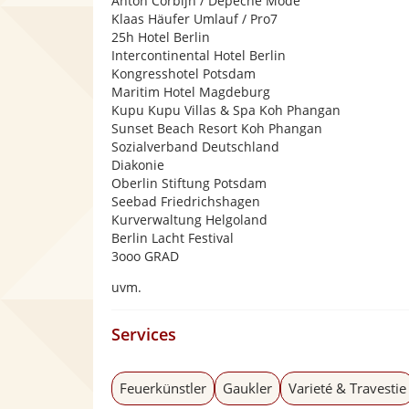
Anton Corbijn / Depeche Mode
Klaas Häufer Umlauf / Pro7
25h Hotel Berlin
Intercontinental Hotel Berlin
Kongresshotel Potsdam
Maritim Hotel Magdeburg
Kupu Kupu Villas & Spa Koh Phangan
Sunset Beach Resort Koh Phangan
Sozialverband Deutschland
Diakonie
Oberlin Stiftung Potsdam
Seebad Friedrichshagen
Kurverwaltung Helgoland
Berlin Lacht Festival
3ooo GRAD
uvm.
Services
Feuerkünstler
Gaukler
Varieté & Travestie