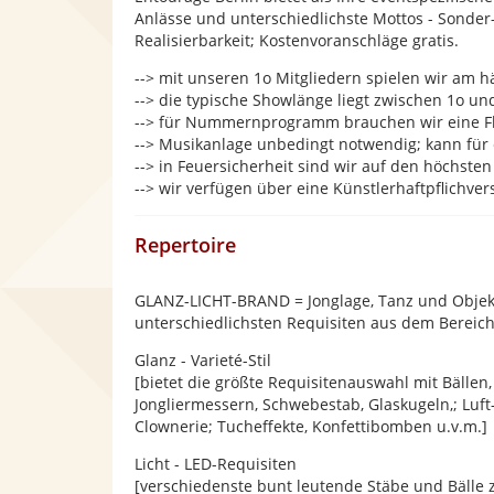
Anlässe und unterschiedlichste Mottos - Sond
Realisierbarkeit; Kostenvoranschläge gratis.
--> mit unseren 1o Mitgliedern spielen wir am hä
--> die typische Showlänge liegt zwischen 1o u
--> für Nummernprogramm brauchen wir eine Fl
--> Musikanlage unbedingt notwendig; kann für
--> in Feuersicherheit sind wir auf den höchste
--> wir verfügen über eine Künstlerhaftpflichve
Repertoire
GLANZ-LICHT-BRAND = Jonglage, Tanz und Objek
unterschiedlichsten Requisiten aus dem Bereich 
Glanz - Varieté-Stil
[bietet die größte Requisitenauswahl mit Bällen, 
Jongliermessern, Schwebestab, Glaskugeln,; Luft
Clownerie; Tucheffekte, Konfettibomben u.v.m.]
Licht - LED-Requisiten
[verschiedenste bunt leutende Stäbe und Bälle