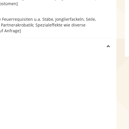
Kostümen]
Feuerrequisiten u.a. Stäbe, Jonglierfackeln, Seile,
 Partnerakrobatik; Spezialeffekte wie diverse
f Anfrage]
H
i
d
e