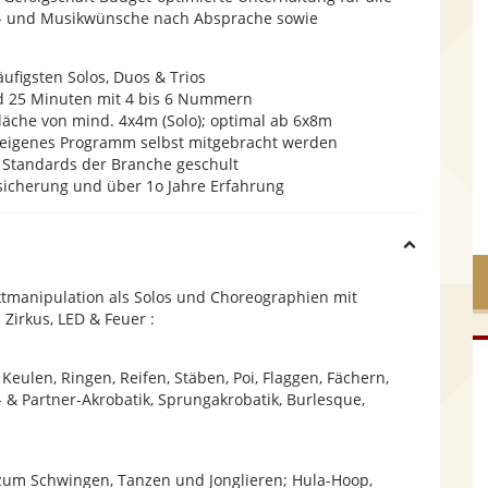
er- und Musikwünsche nach Absprache sowie
e
ufigsten Solos, Duos & Trios
nd 25 Minuten mit 4 bis 6 Nummern
äche von mind. 4x4m (Solo); optimal ab 6x8m
 eigenes Programm selbst mitgebracht werden
n Standards der Branche geschult
rsicherung und über 1o Jahre Erfahrung
H
tmanipulation als Solos und Choreographien mit
i
Zirkus, LED & Feuer :
d
Keulen, Ringen, Reifen, Stäben, Poi, Flaggen, Fächern,
- & Partner-Akrobatik, Sprungakrobatik, Burlesque,
e
 zum Schwingen, Tanzen und Jonglieren; Hula-Hoop,