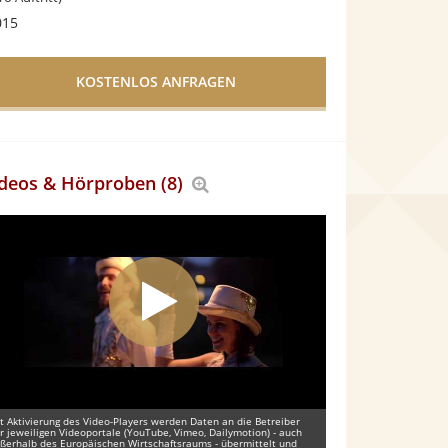
015
deos & Hörproben (8)
Bereich
vergrößern
t Aktivierung des Video-Players werden Daten an die Betreiber
r jeweiligen Videoportale (YouTube, Vimeo, Dailymotion) - auch
ßerhalb des Europäischen Wirtschaftsraums - übermittelt und