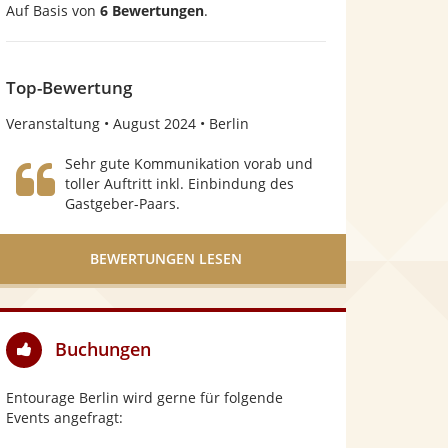
Auf Basis von
6 Bewertungen
.
v
o
n
Top-Bewertung
5
Veranstaltung
August 2024
Berlin
S
Sehr gute Kommunikation vorab und
t
toller Auftritt inkl. Einbindung des
Gastgeber-Paars.
e
r
BEWERTUNGEN LESEN
n
e
n
Buchungen
Entourage Berlin wird gerne für folgende
Events angefragt: