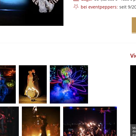
bei eventpeppers:
seit 9/2
Vi
Mi
de
au