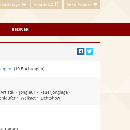
ünstler-Login
Künstler A-Z
Meine Künstler
REDNER
Bei
Twittern
Facebook
ungen
(10 Buchungen)
teilen
Artistik
Jongleur
Feuerjonglage
enläufer
Walkact
Lichtshow
ro Auftritt)