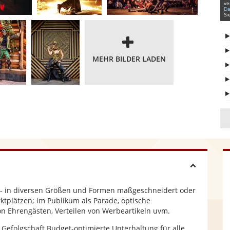
ve
Da
Si
MEHR BILDER LADEN
H
n - in diversen Größen und Formen maßgeschneidert oder
i
ktplätzen; im Publikum als Parade, optische
on Ehrengästen, Verteilen von Werbeartikeln uvm.
d
e Gefolgschaft Budget-optimierte Unterhaltung für alle