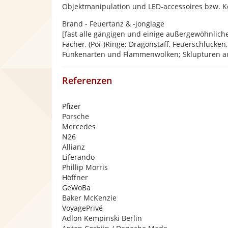
Objektmanipulation und LED-accessoires bzw. 
Brand - Feuertanz & -jonglage
[fast alle gängigen und einige außergewöhnliche 
Fächer, (Poi-)Ringe; Dragonstaff, Feuerschlucken,
Funkenarten und Flammenwolken; Sklupturen au
Referenzen
Pfizer
Porsche
Mercedes
N26
Allianz
Liferando
Phillip Morris
Höffner
GeWoBa
Baker McKenzie
VoyagePrivé
Adlon Kempinski Berlin