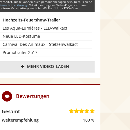
rarbeitet. Diese können auch personenbezogen sein, Details siehe
tenschutzerklärung
. Mit Aktivierung des Video-Players stimmen
e dieser Verarbeitung nach Art. 49 Abs. 1 lit. a DSGVO zu.
Hochzeits-Feuershow-Trailer
Les Aqua-Lumiéres - LED-Walkact
Neue LED-Kostüme
Carnival Des Animaux - Stelzenwalkact
Promotrailer 2o17
Feuer- & LED-Show
MEHR VIDEOS LADEN
LED-Tooldemo
Feuer-Marionetten-Theater
Bewertungen
Gesamt
5
,
Weiterempfehlung
100 %
0