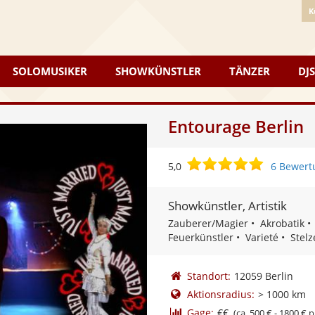
K
SOLOMUSIKER
SHOWKÜNSTLER
TÄNZER
DJS
Entourage Berlin
5,0
5,0
6 Bewert
von
5
Showkünstler, Artistik
Sternen
Zauberer/Magier
Akrobatik
Feuerkünstler
Varieté
Stelz
Standort:
12059 Berlin
Aktionsradius:
> 1000 km
Gage:
€€
(ca. 500 € - 1800 € p