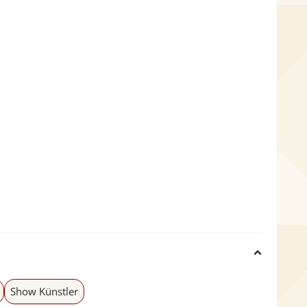
H
i
Show Künstler