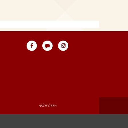
eventpeppers
Blog
eventpeppers
auf
auf
Facebook
Instagram
NACH OBEN