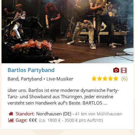
Diese
Di
Bartlos Partyband
Künst
Kü
(6)
5,0
Band, Partyband • Live-Musiker
stellt
ste
von
über uns. Bartlos ist eine moderne dynamische Party-
Fotos
Vi
5
Tanz- und Showband aus Thüringen. Jeder einzelne
bereit
ber
Sternen
versteht sein Handwerk auf's Beste. BARTLOS ...
Standort:
Nordhausen
(DE)
-
41 km von Mühlhausen
Gage:
€€€
(ca. 1800 € - 3500 € pro Auftritt)