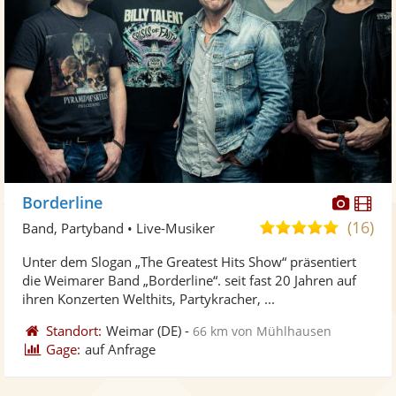
Diese
Di
Borderline
Künst
Kü
(16)
5,0
Band, Partyband • Live-Musiker
stellt
ste
von
Unter dem Slogan „The Greatest Hits Show“ präsentiert
Fotos
Vi
5
die Weimarer Band „Borderline“. seit fast 20 Jahren auf
bereit
ber
Sternen
ihren Konzerten Welthits, Partykracher, ...
Standort:
Weimar
(DE)
-
66 km von Mühlhausen
Gage:
auf Anfrage