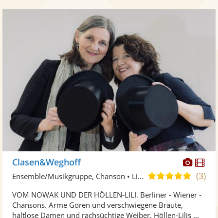
Diese
Di
Clasen&Weghoff
Künst
Kü
(3)
5,0
Ensemble/Musikgruppe, Chanson • Live-Musiker
stellt
ste
von
VOM NOWAK UND DER HÖLLEN-LILI. Berliner - Wiener -
Fotos
Vi
5
Chansons. Arme Gören und verschwiegene Bräute,
bereit
ber
Sternen
haltlose Damen und rachsüchtige Weiber, Höllen-Lilis ...