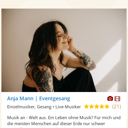
Diese
Di
Anja Mann | Eventgesang
Künst
Kü
(21)
5,0
Einzelmusiker, Gesang • Live-Musiker
stellt
ste
von
Musik an - Welt aus. Ein Leben ohne Musik? Für mich und
Fotos
Vi
5
die meisten Menschen auf dieser Erde nur schwer
bereit
ber
Sternen