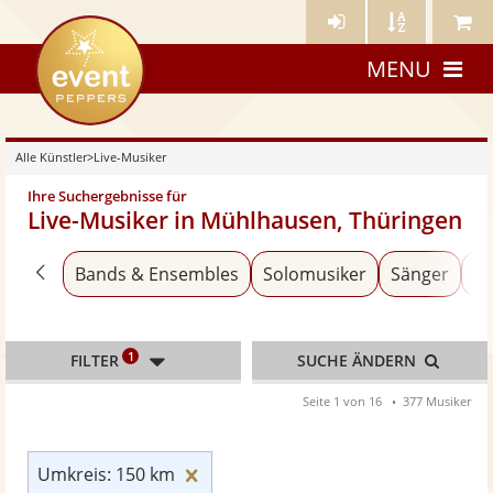
Künstler-
Künstler
Meine
eventpeppers
Login
A-
Künstle
MENU
Z
Alle Künstler
>
Live-Musiker
Ihre Suchergebnisse für
Live-Musiker in Mühlhausen, Thüringen
Zurück zu «Alle Künstler»
Bands & Ensembles
Solomusiker
Sänger
Al
1
FILTER
SUCHE ÄNDERN
Seite 1 von 16
377 Musiker
Umkreis: 150 km zurücksetzen
Umkreis: 150 km