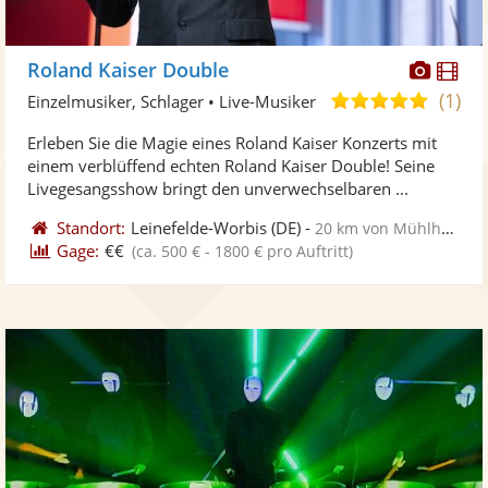
Diese
Di
Roland Kaiser Double
Künst
Kü
(1)
5,0
Einzelmusiker, Schlager • Live-Musiker
stellt
ste
von
Erleben Sie die Magie eines Roland Kaiser Konzerts mit
Fotos
Vi
5
einem verblüffend echten Roland Kaiser Double! Seine
bereit
ber
Sternen
Livegesangsshow bringt den unverwechselbaren ...
Standort:
Leinefelde-Worbis
(DE)
-
20 km von Mühlhausen
Gage:
€€
(ca. 500 € - 1800 € pro Auftritt)