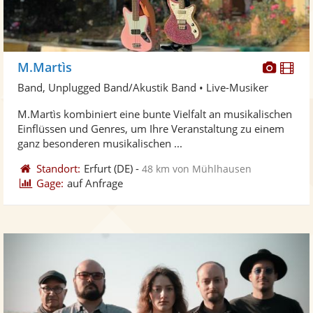
Diese
Di
M.Martìs
Künst
Kü
Band, Unplugged Band/Akustik Band • Live-Musiker
stellt
ste
M.Martìs kombiniert eine bunte Vielfalt an musikalischen
Fotos
Vi
Einflüssen und Genres, um Ihre Veranstaltung zu einem
bereit
ber
ganz besonderen musikalischen ...
Standort:
Erfurt
(DE)
-
48 km von Mühlhausen
Gage:
auf Anfrage