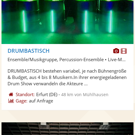
Diese
Di
DRUMBASTISCH
Künst
Kü
Ensemble/Musikgruppe, Percussion-Ensemble • Live-Musiker
stellt
ste
DRUMBASTISCH bestehen variabel, je nach Bühnengröße
Fotos
Vi
& Budget, aus 4 bis 8 Musikern.In ihrer energiegeladenen
bereit
ber
Drum Show verwandeln die Akteure ...
Standort:
Erfurt
(DE)
-
48 km von Mühlhausen
Gage:
auf Anfrage