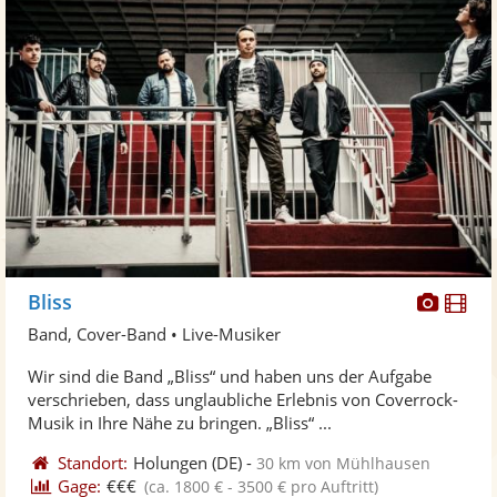
Diese
Di
Bliss
Künst
Kü
Band, Cover-Band • Live-Musiker
stellt
ste
Wir sind die Band „Bliss“ und haben uns der Aufgabe
Fotos
Vi
verschrieben, dass unglaubliche Erlebnis von Coverrock-
bereit
ber
Musik in Ihre Nähe zu bringen. „Bliss“ ...
Standort:
Holungen
(DE)
-
30 km von Mühlhausen
Gage:
€€€
(ca. 1800 € - 3500 € pro Auftritt)