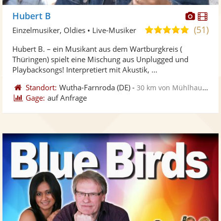
Diese
Di
Hubert B
Künst
Kü
(51)
5,0
Einzelmusiker, Oldies • Live-Musiker
stellt
ste
von
Hubert B. – ein Musikant aus dem Wartburgkreis (
Fotos
Vi
5
Thüringen) spielt eine Mischung aus Unplugged und
bereit
ber
Sternen
Playbacksongs! Interpretiert mit Akustik, ...
Standort:
Wutha-Farnroda
(DE)
-
30 km von Mühlhausen
Gage:
auf Anfrage