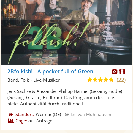
Diese
Di
2Bfolkish! - A pocket full of Green
Künst
Kü
(22)
5,0
Band, Folk • Live-Musiker
stellt
ste
von
Jens Sachse & Alexander Philipp Hahne. (Gesang, Fiddle)
Fotos
Vi
5
(Gesang, Gitarre, Bodhrán). Das Programm des Duos
bereit
ber
Sternen
bietet Authentizität durch traditionell ...
Standort:
Weimar
(DE)
-
66 km von Mühlhausen
Gage:
auf Anfrage