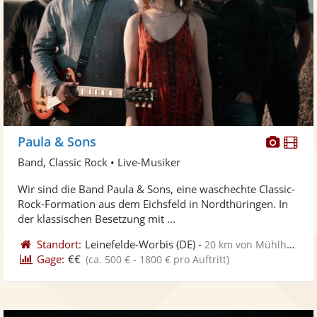
Diese
Di
Paula & Sons
Künst
Kü
Band, Classic Rock • Live-Musiker
stellt
ste
Wir sind die Band Paula & Sons, eine waschechte Classic-
Fotos
Vi
Rock-Formation aus dem Eichsfeld in Nordthüringen. In
bereit
ber
der klassischen Besetzung mit ...
Standort:
Leinefelde-Worbis
(DE)
-
20 km von Mühlhausen
Gage:
€€
(ca. 500 € - 1800 € pro Auftritt)