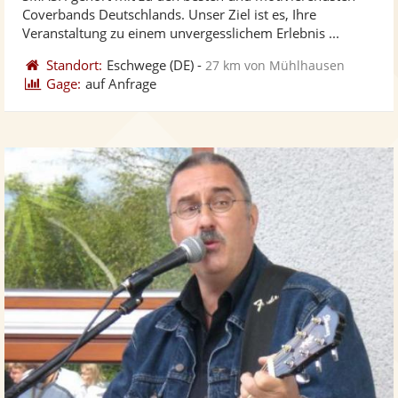
Fotos
Vi
Coverbands Deutschlands. Unser Ziel ist es, Ihre
bereit
ber
Veranstaltung zu einem unvergesslichem Erlebnis ...
Standort:
Eschwege
(DE)
-
27 km von Mühlhausen
Gage:
auf Anfrage