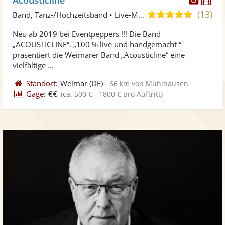
Künst
Kü
(13)
5,0
Band, Tanz-/Hochzeitsband • Live-Musiker
stellt
ste
von
Neu ab 2019 bei Eventpeppers !!! Die Band
Fotos
Vi
5
„ACOUSTICLINE“. „100 % live und handgemacht “
bereit
ber
Sternen
präsentiert die Weimarer Band „Acousticline“ eine
vielfältige ...
Standort:
Weimar
(DE)
-
66 km von Mühlhausen
Gage:
€€
(ca. 500 € - 1800 € pro Auftritt)