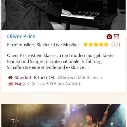
Diese
Di
Oliver Price
Künst
Kü
(32)
4,9
Einzelmusiker, Klavier • Live-Musiker
stellt
ste
von
Oliver Price ist ein klassisch und modern ausgebildeter
Fotos
Vi
5
Pianist und Sänger mit internationaler Erfahrung.
bereit
ber
Sternen
Schaffen Sie eine stilvolle und exklusive ...
Standort:
Erfurt
(DE)
-
48 km von Mühlhausen
Gage:
€
(bis ca. 500 € pro Auftritt)