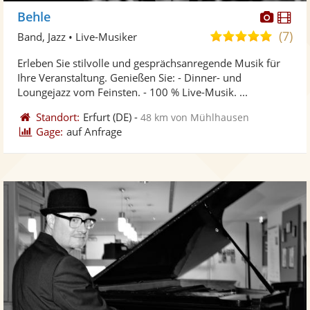
Diese
Di
Behle
Künst
Kü
(7)
4,9
Band, Jazz • Live-Musiker
stellt
ste
von
Erleben Sie stilvolle und gesprächsanregende Musik für
Fotos
Vi
5
Ihre Veranstaltung. Genießen Sie: - Dinner- und
bereit
ber
Sternen
Loungejazz vom Feinsten. - 100 % Live-Musik. ...
Standort:
Erfurt
(DE)
-
48 km von Mühlhausen
Gage:
auf Anfrage