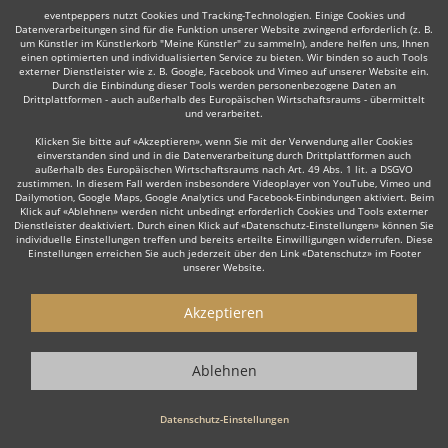
eventpeppers nutzt Cookies und Tracking-Technologien. Einige Cookies und
Datenverarbeitungen sind für die Funktion unserer Website zwingend erforderlich (z. B.
um Künstler im Künstlerkorb "Meine Künstler" zu sammeln), andere helfen uns, Ihnen
einen optimierten und individualisierten Service zu bieten. Wir binden so auch Tools
externer Dienstleister wie z. B. Google, Facebook und Vimeo auf unserer Website ein.
Manche dieser Live-Musiker bieten ihre Dienste auch in
Durch die Einbindung dieser Tools werden personenbezogene Daten an
Drittplattformen - auch außerhalb des Europäischen Wirtschaftsraums - übermittelt
der Umgebung an, z. B. in
Arnstadt
,
Sangerhausen
,
und verarbeitet.
Meiningen
,
Hann. Münden
,
Rudolstadt
,
Sondershausen
,
Klicken Sie bitte auf «Akzeptieren», wenn Sie mit der Verwendung aller Cookies
Sömmerda
oder
Heilbad Heiligenstadt
.
einverstanden sind und in die Datenverarbeitung durch Drittplattformen auch
außerhalb des Europäischen Wirtschaftsraums nach Art. 49 Abs. 1 lit. a DSGVO
zustimmen. In diesem Fall werden insbesondere Videoplayer von YouTube, Vimeo und
Dailymotion, Google Maps, Google Analytics und Facebook-Einbindungen aktiviert. Beim
Klick auf «Ablehnen» werden nicht unbedingt erforderlich Cookies und Tools externer
Dienstleister deaktiviert. Durch einen Klick auf «Datenschutz-Einstellungen» können Sie
individuelle Einstellungen treffen und bereits erteilte Einwilligungen widerrufen. Diese
Einstellungen erreichen Sie auch jederzeit über den Link «Datenschutz» im Footer
unserer Website.
Live-Musiker gesucht?
Akzeptieren
Sie sind auf der Suche nach einem Live Musiker, der Ihr Event zu
einem einzigartigen Erlebnis macht? Dann sind Sie hier genau
Ablehnen
richtig! Ob stilvolle
Lounge Musik
zum Empfang, emotionale Live
Musik zur Hochzeit oder die energiegeladene Performance einer
Datenschutz-Einstellungen
Live Band
für Ihre Firmenfeier – unsere erfahrenen Live Musiker
sorgen für die perfekte Stimmung.