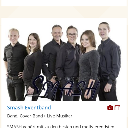
Diese
Di
Smash Eventband
Künst
Kü
Band, Cover-Band • Live-Musiker
stellt
ste
SMASH gehört mit zu den besten und motivierendsten