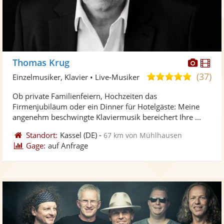
Diese
Di
Thomas Krug
Künst
Kü
(37)
4,9
Einzelmusiker, Klavier • Live-Musiker
stellt
ste
von
Ob private Familienfeiern, Hochzeiten das
Fotos
Vi
5
Firmenjubiläum oder ein Dinner für Hotelgäste: Meine
bereit
ber
Sternen
angenehm beschwingte Klaviermusik bereichert Ihre ...
Standort:
Kassel
(DE)
-
67 km von Mühlhausen
Gage:
auf Anfrage