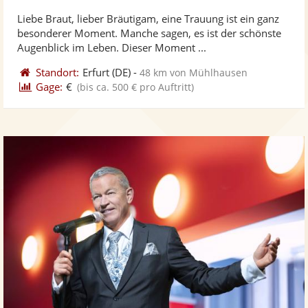
stellt
ste
Liebe Braut, lieber Bräutigam, eine Trauung ist ein ganz
Fotos
Vi
besonderer Moment. Manche sagen, es ist der schönste
bereit
ber
Augenblick im Leben. Dieser Moment ...
Standort:
Erfurt
(DE)
-
48 km von Mühlhausen
Gage:
€
(bis ca. 500 € pro Auftritt)