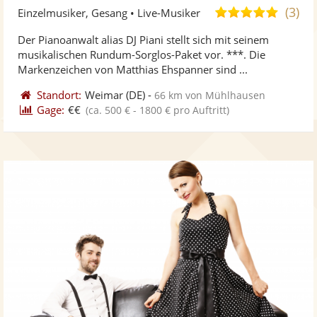
Künst
Kü
(3)
4,8
Einzelmusiker, Gesang • Live-Musiker
stellt
ste
von
Der Pianoanwalt alias DJ Piani stellt sich mit seinem
Fotos
Vi
5
musikalischen Rundum-Sorglos-Paket vor. ***. Die
bereit
ber
Sternen
Markenzeichen von Matthias Ehspanner sind ...
Standort:
Weimar
(DE)
-
66 km von Mühlhausen
Gage:
€€
(ca. 500 € - 1800 € pro Auftritt)