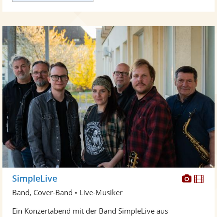
Diese
Di
SimpleLive
Künst
Kü
Band, Cover-Band • Live-Musiker
stellt
ste
Ein Konzertabend mit der Band SimpleLive aus
Fotos
Vi