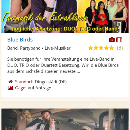
Diese
Di
Blue Birds
Künst
Kü
(8)
5,0
Band, Partyband • Live-Musiker
stellt
ste
von
Sie benötigen für Ihre Veranstaltung eine Live-Band in
Fotos
Vi
5
DUO, TRIO oder Quartett Besetzung. Wir, die Blue Birds
bereit
ber
Sternen
aus dem Eichsfeld spielen neueste ...
Standort:
Dingelstädt
(DE)
Gage:
auf Anfrage