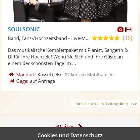
Diese
Di
SOULSONIC
Künst
Kü
(36)
5,0
Band, Tanz-/Hochzeitsband • Live-Musiker
stellt
ste
von
Das musikalische Komplettpaket mit Pianist, Sängerin &
Fotos
Vi
5
DJ für Ihre Hochzeit ! Wenn Sie Sich und Ihre Gäste an
bereit
ber
Sternen
einem der schönsten Tage im ...
Standort:
Kassel
(DE)
-
67 km von Mühlhausen
Gage:
auf Anfrage
Informationen zum Ranking dieser Liste
Weiter
Cookies und Datenschutz