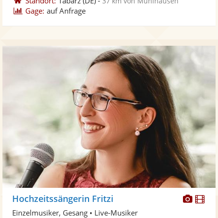
Standort:
Tabarz
(DE)
-
37 km von Mühlhausen
Gage:
auf Anfrage
Diese
Di
Hochzeitssängerin Fritzi
Künst
Kü
Einzelmusiker, Gesang • Live-Musiker