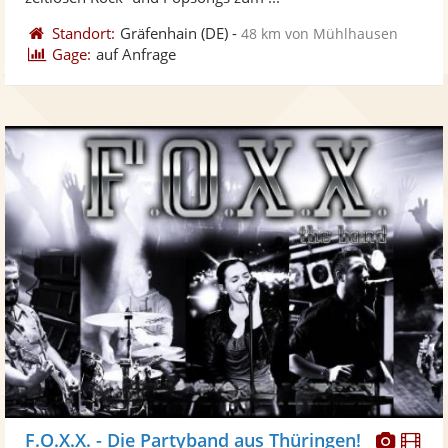
Standort:
Gräfenhain
(DE)
-
48 km von Mühlhausen
Gage:
auf Anfrage
Diese
Di
F.O.X.X. - Die Partyband aus Thüringen!