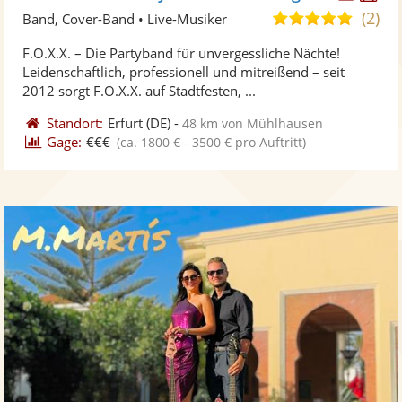
Künst
Kü
(2)
5,0
Band, Cover-Band • Live-Musiker
stellt
ste
von
F.O.X.X. – Die Partyband für unvergessliche Nächte!
Fotos
Vi
5
Leidenschaftlich, professionell und mitreißend – seit
bereit
ber
Sternen
2012 sorgt F.O.X.X. auf Stadtfesten, ...
Standort:
Erfurt
(DE)
-
48 km von Mühlhausen
Gage:
€€€
(ca. 1800 € - 3500 € pro Auftritt)