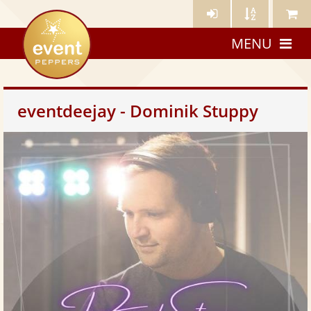
Künstler-
Künstler
Meine
eventpeppers
Login
A-
Künstle
MENU
Z
eventdeejay - Dominik Stuppy