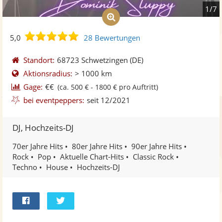
1/7
5,0
5,0
28 Bewertungen
von
5
Standort:
68723 Schwetzingen
(DE)
Sternen
Aktionsradius:
> 1000 km
Gage:
€€
(ca. 500 € - 1800 € pro Auftritt)
bei eventpeppers:
seit 12/2021
DJ, Hochzeits-DJ
70er Jahre Hits
80er Jahre Hits
90er Jahre Hits
Rock
Pop
Aktuelle Chart-Hits
Classic Rock
Techno
House
Hochzeits-DJ
Bei
Twittern