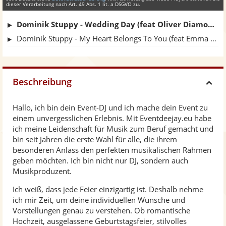
dieser Verarbeitung nach Art. 49 Abs. 1 lit. a DSGVO zu.
Dominik Stuppy - Wedding Day (feat Oliver Diamond)
Dominik Stuppy - My Heart Belongs To You (feat Emma Palmer)
Beschreibung
H
Hallo, ich bin dein Event-DJ und ich mache dein Event zu
i
einem unvergesslichen Erlebnis. Mit Eventdeejay.eu habe
ich meine Leidenschaft für Musik zum Beruf gemacht und
d
bin seit Jahren die erste Wahl für alle, die ihrem
besonderen Anlass den perfekten musikalischen Rahmen
geben möchten. Ich bin nicht nur DJ, sondern auch
e
Musikproduzent.
Ich weiß, dass jede Feier einzigartig ist. Deshalb nehme
ich mir Zeit, um deine individuellen Wünsche und
Vorstellungen genau zu verstehen. Ob romantische
Hochzeit, ausgelassene Geburtstagsfeier, stilvolles