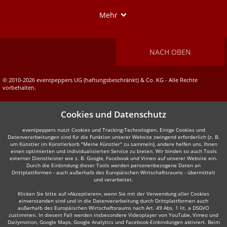
Show
Mehr
NACH OBEN
© 2010-2026 eventpeppers UG (haftungsbeschränkt) & Co. KG - Alle Rechte
vorbehalten.
Cookies und Datenschutz
eventpeppers nutzt Cookies und Tracking-Technologien. Einige Cookies und
Datenverarbeitungen sind für die Funktion unserer Website zwingend erforderlich (z. B.
um Künstler im Künstlerkorb "Meine Künstler" zu sammeln), andere helfen uns, Ihnen
einen optimierten und individualisierten Service zu bieten. Wir binden so auch Tools
externer Dienstleister wie z. B. Google, Facebook und Vimeo auf unserer Website ein.
Durch die Einbindung dieser Tools werden personenbezogene Daten an
Drittplattformen - auch außerhalb des Europäischen Wirtschaftsraums - übermittelt
und verarbeitet.
Klicken Sie bitte auf «Akzeptieren», wenn Sie mit der Verwendung aller Cookies
einverstanden sind und in die Datenverarbeitung durch Drittplattformen auch
außerhalb des Europäischen Wirtschaftsraums nach Art. 49 Abs. 1 lit. a DSGVO
zustimmen. In diesem Fall werden insbesondere Videoplayer von YouTube, Vimeo und
Dailymotion, Google Maps, Google Analytics und Facebook-Einbindungen aktiviert. Beim