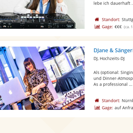
lebe ich dauerhaft .
Standort:
Stutt
Gage:
€€€
(ca. 
DJane & Sänger
DJ, Hochzeits-DJ
Als (optional: Singi
und Dinner-Atmosph
As a professional ...
Standort:
Nürn
Gage:
auf Anfr