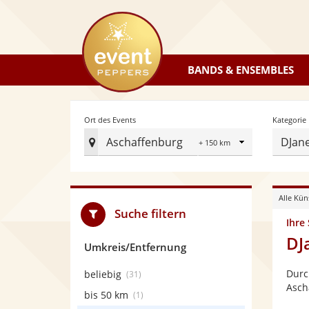
eventpeppers
BANDS & ENSEMBLES
Radius
Ort des Events
Kategorie
Aschaffenburg
DJan
Ort
des
Events
Alle Kün
festlegen
Suche filtern
Ihre
DJ
Umkreis/Entfernung
Durc
beliebig
(31)
Asch
bis 50 km
(1)