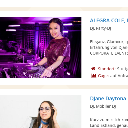
ALEGRA COLE, 
DJ, Party-DJ
Eleganz, Glamour, q
Erfahrung von DJan
CORPORATE EVENTS,
Standort:
Stutt
Gage:
auf Anfr
DJane Daytona
DJ, Mobiler DJ
Kurz zu mir: Ich k
Land Estland, genau