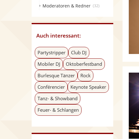
Moderatoren & Redner
(32)
Auch interessant:
Partystripper
Club DJ
Mobiler DJ
Oktoberfestband
Burlesque Tänzer
Rock
Conférencier
Keynote Speaker
Tanz- & Showband
Feuer- & Schlangen