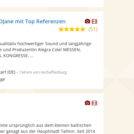
Dieser
Dieser
DJane mit Top Referenzen
Künstler
Künstler
(51)
5,0
stellt
stellt
von
Fotos
Videos
ualitativ hochwertiger Sound und langjährige
5
bereit.
bereit.
e und Produzentin Alegra Cole! MESSEN,
Sternen
 KONGRESSE, ...
gart
(DE)
-
134 km von Aschaffenburg
age
Dieser
Dieser
Künstler
Künstler
stellt
stellt
Fotos
Videos
omme ursprünglich aus dem kleinen baltischen
bereit.
bereit.
er gesagt aus der Hauptstadt Tallinn. Seit 2014