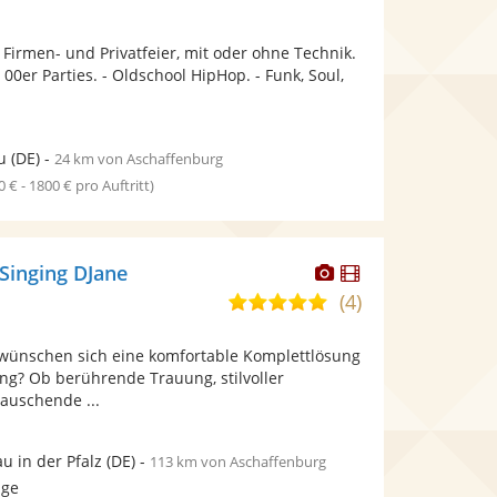
stellt
stellt
Fotos
Videos
 Firmen- und Privatfeier, mit oder ohne Technik.
bereit.
bereit.
 00er Parties. - Oldschool HipHop. - Funk, Soul,
u
(DE)
-
24 km von Aschaffenburg
0 € - 1800 € pro Auftritt)
Dieser
Dieser
 Singing DJane
Künstler
Künstler
(4)
5,0
stellt
stellt
von
Fotos
Videos
 wünschen sich eine komfortable Komplettlösung
5
bereit.
bereit.
ung? Ob berührende Trauung, stilvoller
Sternen
auschende ...
u in der Pfalz
(DE)
-
113 km von Aschaffenburg
age