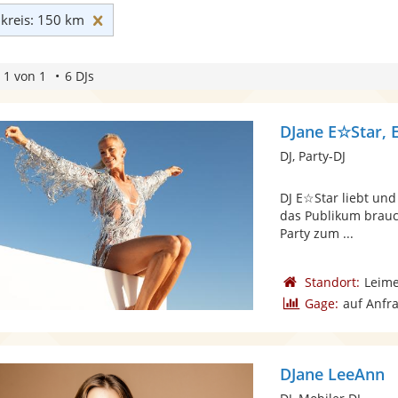
Umkreis: 150 km zurücksetzen
reis: 150 km
 1 von 1
6 DJs
DJane E☆Star, 
DJ, Party-DJ
DJ E☆Star liebt und
das Publikum brauch
Party zum ...
Standort:
Leim
Gage:
auf Anfr
DJane LeeAnn