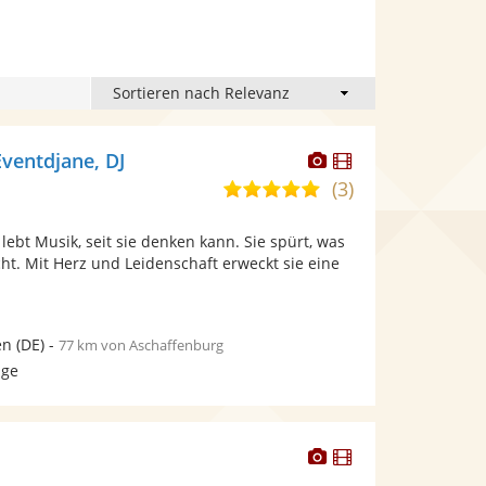
Dieser
Dieser
Eventdjane, DJ
Künstler
Künstler
(3)
5,0
stellt
stellt
von
Fotos
Videos
 lebt Musik, seit sie denken kann. Sie spürt, was
5
bereit.
bereit.
t. Mit Herz und Leidenschaft erweckt sie eine
Sternen
en
(DE)
-
77 km von Aschaffenburg
age
Dieser
Dieser
Künstler
Künstler