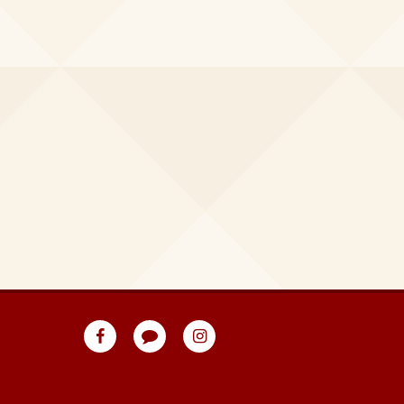
eventpeppers
Blog
eventpeppers
auf
auf
Facebook
Instagram