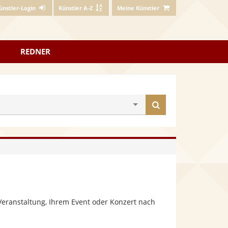
ünstler-Login
Künstler A-Z
Meine Künstler
REDNER
Künstler
finden
Veranstaltung, Ihrem Event oder Konzert nach