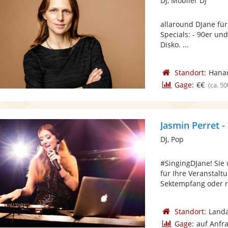
DJ, Mobiler DJ
allaround DJane für
Specials: - 90er und
Disko. ...
Standort:
Hana
Gage:
€€
(ca. 50
Jasmin Perret -
DJ, Pop
#SingingDJane! Sie
für Ihre Veranstalt
Sektempfang oder r
Standort:
Landa
Gage:
auf Anfr