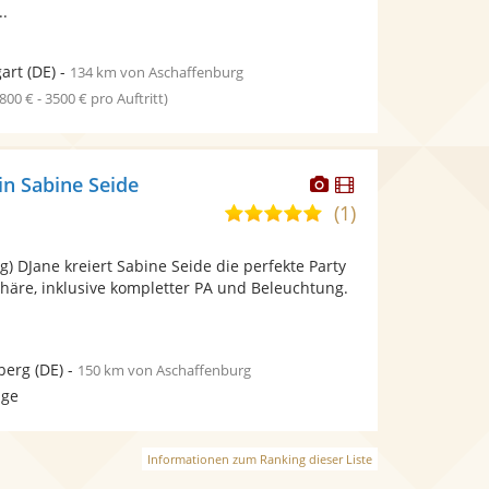
..
gart
(DE)
-
134 km von Aschaffenburg
1800 € - 3500 € pro Auftritt)
Dieser
Dieser
in Sabine Seide
Künstler
Künstler
(1)
5,0
stellt
stellt
von
Fotos
Videos
ng) DJane kreiert Sabine Seide die perfekte Party
5
bereit.
bereit.
äre, inklusive kompletter PA und Beleuchtung.
Sternen
berg
(DE)
-
150 km von Aschaffenburg
age
Informationen zum Ranking dieser Liste