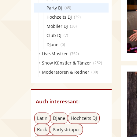
Party DJ
(45)
Hochzeits DJ
(39)
Mobiler DJ
(30)
Club DJ
(7)
DJane
(5)
Live-Musiker
(762)
Show Künstler & Tänzer
(252)
Moderatoren & Redner
(30)
Auch interessant:
Latin
DJane
Hochzeits DJ
Rock
Partystripper