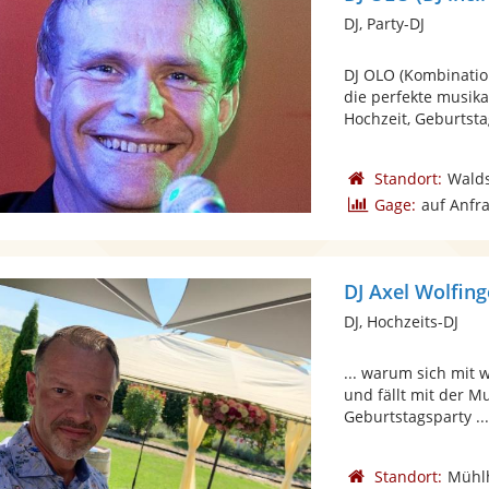
DJ, Party-DJ
DJ OLO (Kombinatio
die perfekte musika
Hochzeit, Geburtstag
Standort:
Walds
Gage:
auf Anfr
DJ Axel Wolfing
DJ, Hochzeits-DJ
... warum sich mit 
und fällt mit der Mu
Geburtstagsparty ..
Standort:
Mühl