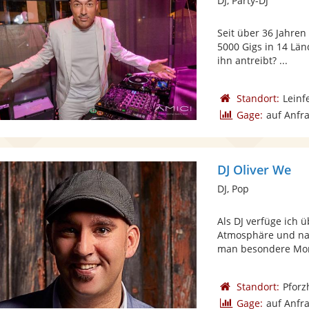
DJ, Party-DJ
Seit über 36 Jahren
5000 Gigs in 14 Län
ihn antreibt? ...
Standort:
Leinf
Gage:
auf Anfr
DJ Oliver We
DJ, Pop
Als DJ verfüge ich 
Atmosphäre und natü
man besondere Mom
Standort:
Pforz
Gage:
auf Anfr