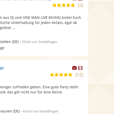
Künstler
Künstler
(2)
5,0
stellt
stellt
von
Fotos
Videos
n aus DJ und ONE MAN LIVE MUSIK) bietet Euch
5
bereit.
bereit.
lische Unterhaltung für jeden Anlass, egal ob
Sternen
sfeier ...
tetten
(DE)
-
59 km von Sindelfingen
age
Dieser
Dieser
er
Künstler
Künstler
(12)
5,0
stellt
stellt
von
Fotos
Videos
weniger zufrieden geben. Eine gute Party steht
5
bereit.
bereit.
sik, das gilt nicht nur für eine kleine
Sternen
.
hausen
(DE)
-
65 km von Sindelfingen