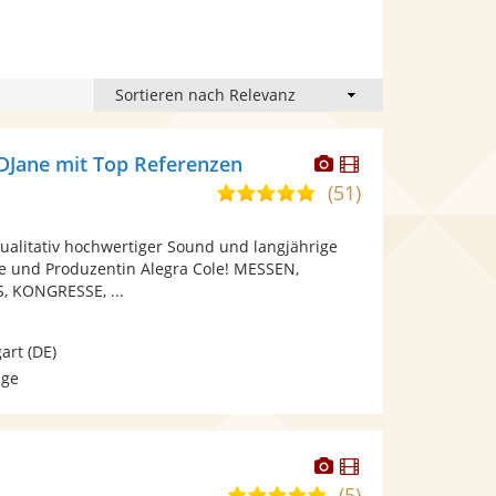
Dieser
Dieser
DJane mit Top Referenzen
Künstler
Künstler
(51)
5,0
stellt
stellt
von
Fotos
Videos
ualitativ hochwertiger Sound und langjährige
5
bereit.
bereit.
e und Produzentin Alegra Cole! MESSEN,
Sternen
 KONGRESSE, ...
gart
(DE)
age
Dieser
Dieser
Künstler
Künstler
(5)
5,0