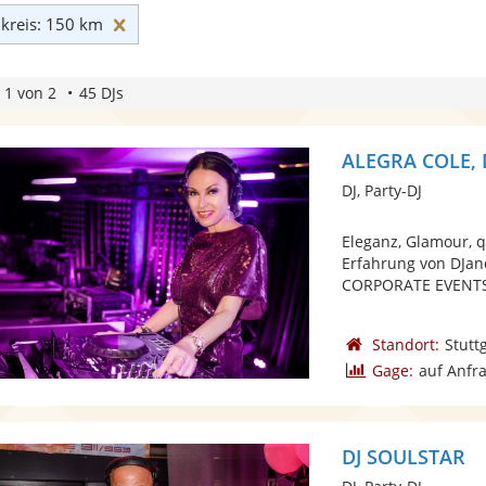
Umkreis: 150 km zurücksetzen
reis: 150 km
 1 von 2
45 DJs
ALEGRA COLE, 
DJ, Party-DJ
Eleganz, Glamour, q
Erfahrung von DJan
CORPORATE EVENTS,
Standort:
Stutt
Gage:
auf Anfr
DJ SOULSTAR