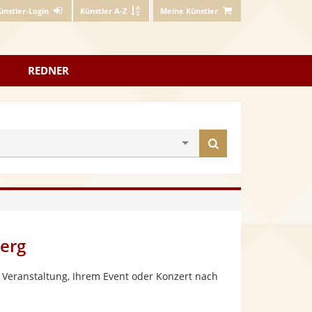
ünstler-Login
Künstler A-Z
Meine Künstler
REDNER
Künstler
finden
berg
 Veranstaltung, Ihrem Event oder Konzert nach