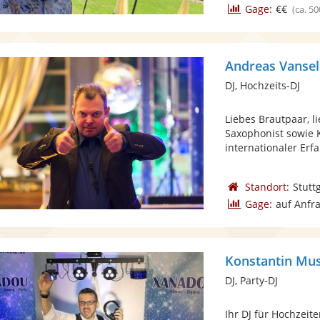
Gage:
€€
(ca. 50
Andreas Vansel
DJ, Hochzeits-DJ
Liebes Brautpaar, li
Saxophonist sowie
internationaler Erfa
Standort:
Stutt
Gage:
auf Anfr
Konstantin Mus
DJ, Party-DJ
Ihr DJ für Hochzeite