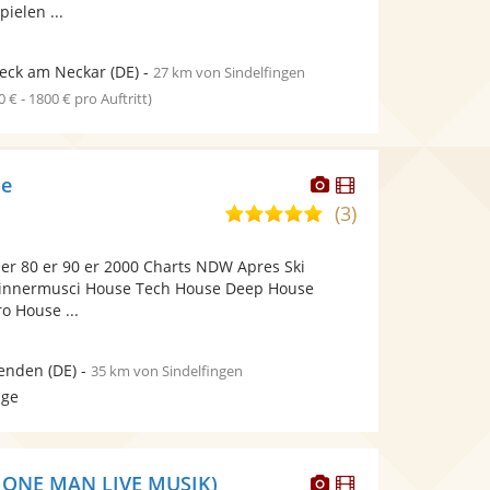
ielen ...
eck am Neckar
(DE)
-
27 km von Sindelfingen
0 € - 1800 € pro Auftritt)
Dieser
Dieser
me
Künstler
Künstler
(3)
4,8
stellt
stellt
von
Fotos
Videos
 er 80 er 90 er 2000 Charts NDW Apres Ski
5
bereit.
bereit.
Dinnermusci House Tech House Deep House
Sternen
o House ...
enden
(DE)
-
35 km von Sindelfingen
age
Dieser
Dieser
l. ONE MAN LIVE MUSIK)