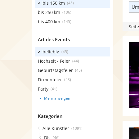
bis 150 km
(45)
Umk
bis 250 km
(106)
bis 400 km
(145)
Seite
Art des Events
beliebig
(45)
Hochzeit - Feier
(44)
Geburtstagsfeier
(45)
Firmenfeier
(43)
Party
(41)
Mehr anzeigen
Kategorien
Alle Künstler
(1091)
DJs
(46)