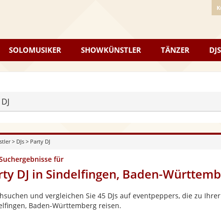
K
SOLOMUSIKER
SHOWKÜNSTLER
TÄNZER
DJS
 DJ
stler
>
DJs
>
Party DJ
 Suchergebnisse für
rty DJ in Sindelfingen, Baden-Württem
hsuchen und vergleichen Sie 45 DJs auf eventpeppers, die zu Ihrer
elfingen, Baden-Württemberg reisen.