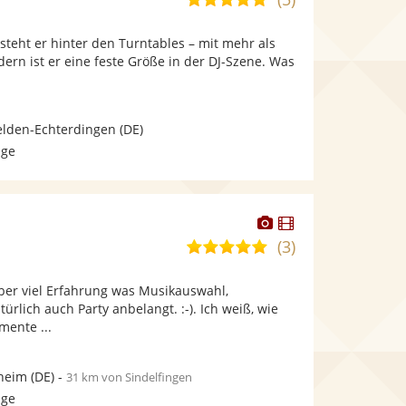
stellt
stellt
von
Fotos
Videos
 steht er hinter den Turntables – mit mehr als
5
bereit.
bereit.
dern ist er eine feste Größe in der DJ-Szene. Was
Sternen
elden-Echterdingen
(DE)
age
Dieser
Dieser
Künstler
Künstler
(3)
5,0
stellt
stellt
von
Fotos
Videos
über viel Erfahrung was Musikauswahl,
5
bereit.
bereit.
rlich auch Party anbelangt. :-). Ich weiß, wie
Sternen
ente ...
heim
(DE)
-
31 km von Sindelfingen
age