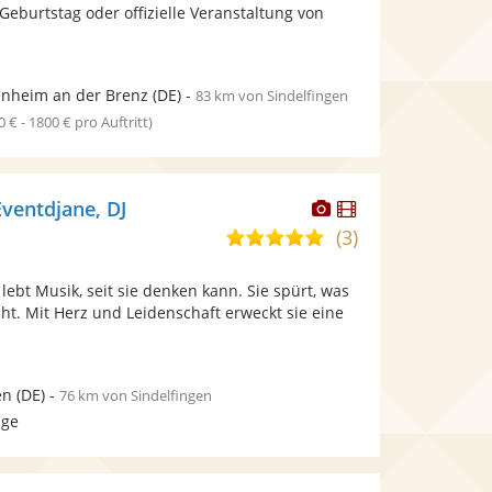
bereit.
bereit.
 Geburtstag oder offizielle Veranstaltung von
Sternen
nheim an der Brenz
(DE)
-
83 km von Sindelfingen
0 € - 1800 € pro Auftritt)
Dieser
Dieser
Eventdjane, DJ
Künstler
Künstler
(3)
5,0
stellt
stellt
von
Fotos
Videos
 lebt Musik, seit sie denken kann. Sie spürt, was
5
bereit.
bereit.
t. Mit Herz und Leidenschaft erweckt sie eine
Sternen
en
(DE)
-
76 km von Sindelfingen
age