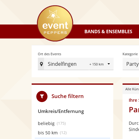
eventpeppers
BANDS & ENSEMBLES
Radius
Ort des Events
Kategorie
Sindelfingen
Party
Ort
des
Events
Alle Kün
festlegen
Suche filtern
Ihre
Pa
Umkreis/Entfernung
Durc
beliebig
(175)
Sind
bis 50 km
(12)