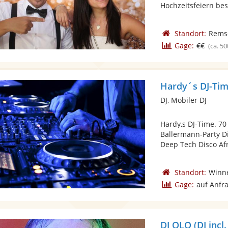
Hochzeitsfeiern besp
Standort:
Rems
Gage:
€€
(ca. 50
Hardy´s DJ-Ti
DJ, Mobiler DJ
Hardy,s DJ-Time. 70
Ballermann-Party 
Deep Tech Disco Afr
Standort:
Winn
Gage:
auf Anfr
DJ OLO (DJ inc