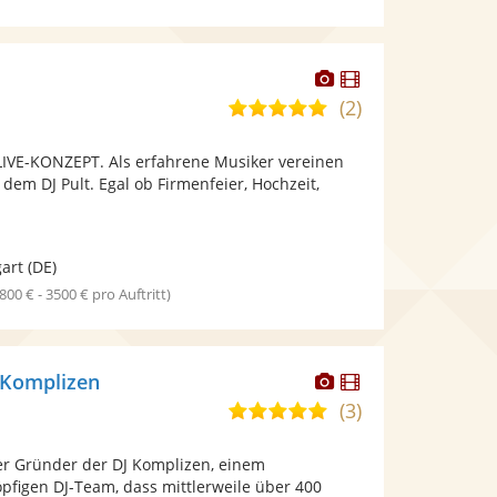
Dieser
Dieser
Künstler
Künstler
(2)
5,0
stellt
stellt
von
Fotos
Videos
IVE-KONZEPT. Als erfahrene Musiker vereinen
5
bereit.
bereit.
 dem DJ Pult. Egal ob Firmenfeier, Hochzeit,
Sternen
gart
(DE)
1800 € - 3500 € pro Auftritt)
Dieser
Dieser
-Komplizen
Künstler
Künstler
(3)
5,0
stellt
stellt
von
Fotos
Videos
der Gründer der DJ Komplizen, einem
5
bereit.
bereit.
öpfigen DJ-Team, dass mittlerweile über 400
Sternen