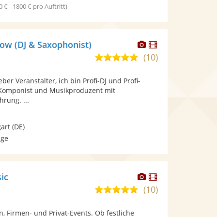
0 € - 1800 € pro Auftritt)
Dieser
Dieser
ow (DJ & Saxophonist)
Künstler
Künstler
(10)
5,0
stellt
stellt
von
Fotos
Videos
eber Veranstalter, ich bin Profi-DJ und Profi-
5
bereit.
bereit.
 Komponist und Musikproduzent mit
Sternen
hrung. ...
gart
(DE)
age
Dieser
Dieser
ic
Künstler
Künstler
(10)
5,0
stellt
stellt
von
Fotos
Videos
n, Firmen- und Privat-Events. Ob festliche
5