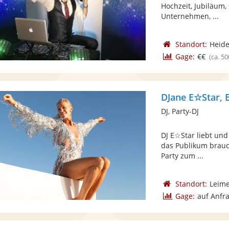
Hochzeit, Jubiläum,
Unternehmen, ...
Standort:
Heide
Gage:
€€
(ca. 50
DJane E☆Star, 
DJ, Party-DJ
DJ E☆Star liebt und
das Publikum brauch
Party zum ...
Standort:
Leim
Gage:
auf Anfr