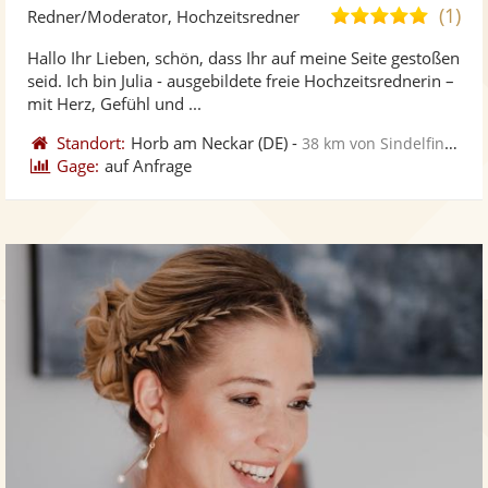
Kü
(1)
5,0
Redner/Moderator, Hochzeitsredner
ste
von
Hallo Ihr Lieben, schön, dass Ihr auf meine Seite gestoßen
Fo
5
seid. Ich bin Julia - ausgebildete freie Hochzeitsrednerin –
ber
Sternen
mit Herz, Gefühl und ...
Standort:
Horb am Neckar
(DE)
-
38 km von Sindelfingen
Gage:
auf Anfrage