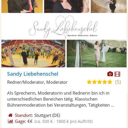
Diese
Di
Sandy Liebehenschel
Künst
Kü
(5)
5,0
Redner/Moderator, Moderator
stellt
ste
von
Als Sprecherin, Moderatorin und Rednerin bin ich in
Fotos
Vi
5
unterschiedlichen Bereichen tätig. Klassischen
bereit
ber
Sternen
Bühnenmoderation bei Veranstaltungen, Tätigkeiten ...
Standort:
Stuttgart
(DE)
Gage:
€€
(ca. 500 € - 1800 € pro Auftritt)