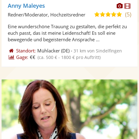
Diese
Di
Anny Maleyes
Künst
Kü
(5)
5,0
Redner/Moderator, Hochzeitsredner
stellt
ste
von
Eine wunderschöne Trauung zu gestalten, die perfekt zu
Fotos
Vi
5
euch passt, das ist meine Leidenschaft! Es soll eine
bereit
ber
Sternen
bewegende und begeisternde Ansprache ...
Standort:
Mühlacker
(DE)
-
31 km von Sindelfingen
Gage:
€€
(ca. 500 € - 1800 € pro Auftritt)