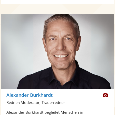
Di
Alexander Burkhardt
Kü
Redner/Moderator, Trauerredner
ste
Alexander Burkhardt begleitet Menschen in
Fo