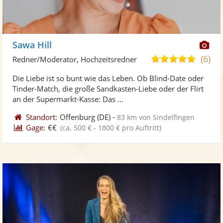
Di
Sawa Hill
Kü
(6)
5,0
Redner/Moderator, Hochzeitsredner
ste
von
Die Liebe ist so bunt wie das Leben. Ob Blind-Date oder
Fo
5
Tinder-Match, die große Sandkasten-Liebe oder der Flirt
ber
Sternen
an der Supermarkt-Kasse: Das ...
Standort:
Offenburg
(DE)
-
83 km von Sindelfingen
Gage:
€€
(ca. 500 € - 1800 € pro Auftritt)