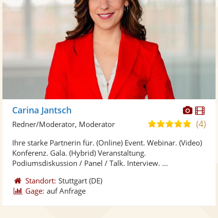
Diese
Di
Carina Jantsch
Künst
Kü
(4)
5,0
Redner/Moderator, Moderator
stellt
ste
von
Ihre starke Partnerin für. (Online) Event. Webinar. (Video)
Fotos
Vi
5
Konferenz. Gala. (Hybrid) Veranstaltung.
bereit
ber
Sternen
Podiumsdiskussion / Panel / Talk. Interview. ...
Standort:
Stuttgart
(DE)
Gage:
auf Anfrage