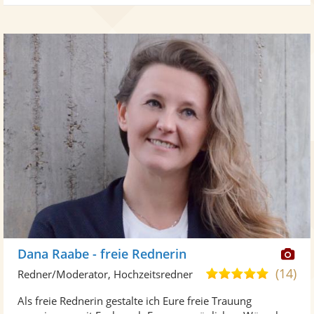
Di
Dana Raabe - freie Rednerin
Kü
(14)
4,9
Redner/Moderator, Hochzeitsredner
ste
von
Als freie Rednerin gestalte ich Eure freie Trauung
Fo
5