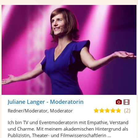
Diese
Di
Juliane Langer - Moderatorin
Künst
Kü
(2)
4,9
Redner/Moderator, Moderator
stellt
ste
von
Ich bin TV und Eventmoderatorin mit Empathie, Verstand
Fotos
Vi
5
und Charme. Mit meinem akademischen Hintergrund als
bereit
ber
Sternen
Publizistin, Theater- und Filmwissenschaftlerin ...