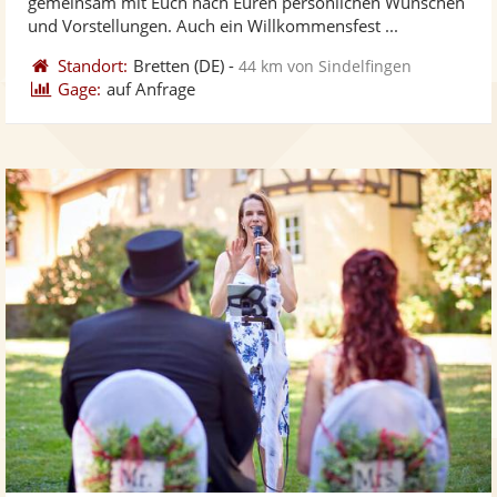
gemeinsam mit Euch nach Euren persönlichen Wünschen
ber
Sternen
und Vorstellungen. Auch ein Willkommensfest ...
Standort:
Bretten
(DE)
-
44 km von Sindelfingen
Gage:
auf Anfrage