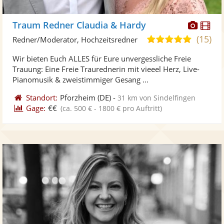
Diese
Di
Traum Redner Claudia & Hardy
Künst
Kü
(15)
5,0
Redner/Moderator, Hochzeitsredner
stellt
ste
von
Wir bieten Euch ALLES für Eure unvergessliche Freie
Fotos
Vi
5
Trauung: Eine Freie Traurednerin mit vieeel Herz, Live-
bereit
ber
Sternen
Pianomusik & zweistimmiger Gesang ...
Standort:
Pforzheim
(DE)
-
31 km von Sindelfingen
Gage:
€€
(ca. 500 € - 1800 € pro Auftritt)