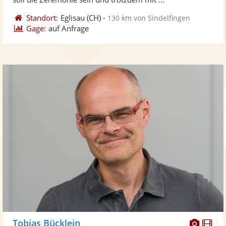
Standort:
Eglisau
(CH)
-
130 km von Sindelfingen
Gage:
auf Anfrage
Diese
Di
Tobias Bücklein