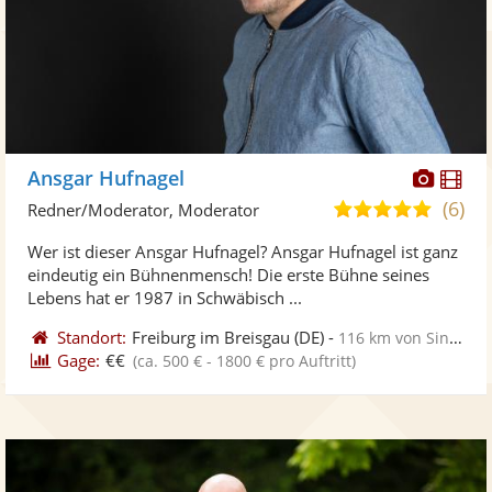
Diese
Di
Ansgar Hufnagel
Künst
Kü
(6)
5,0
Redner/Moderator, Moderator
stellt
ste
von
Wer ist dieser Ansgar Hufnagel? Ansgar Hufnagel ist ganz
Fotos
Vi
5
eindeutig ein Bühnenmensch! Die erste Bühne seines
bereit
ber
Sternen
Lebens hat er 1987 in Schwäbisch ...
Standort:
Freiburg im Breisgau
(DE)
-
116 km von Sindelfingen
Gage:
€€
(ca. 500 € - 1800 € pro Auftritt)