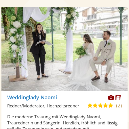
Diese
Di
Weddinglady Naomi
Künst
Kü
(2)
4,9
Redner/Moderator, Hochzeitsredner
stellt
ste
von
Die moderne Trauung mit Weddinglady Naomi,
Fotos
Vi
5
Traurednerin und Sängerin. Herzlich, fröhlich und lässig
bereit
ber
Sternen
soll die Zeremonie sein und trotzdem mit ...