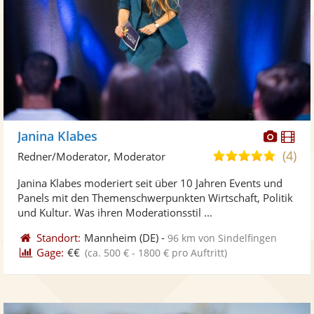
Diese
Di
Janina Klabes
Künst
Kü
(4)
5,0
Redner/Moderator, Moderator
stellt
ste
von
Janina Klabes moderiert seit über 10 Jahren Events und
Fotos
Vi
5
Panels mit den Themenschwerpunkten Wirtschaft, Politik
bereit
ber
Sternen
und Kultur. Was ihren Moderationsstil ...
Standort:
Mannheim
(DE)
-
96 km von Sindelfingen
Gage:
€€
(ca. 500 € - 1800 € pro Auftritt)