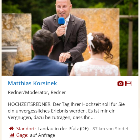
Diese
Di
Matthias Korsinek
Künst
Kü
Redner/Moderator, Redner
stellt
ste
HOCHZEITSREDNER. Der Tag Ihrer Hochzeit soll für Sie
Fotos
Vi
ein unvergessliches Erlebnis werden. Es ist mir ein
bereit
ber
Vergnügen, dazu beizutragen, dass Ihr ...
Standort:
Landau in der Pfalz
(DE)
-
87 km von Sindelfingen
Gage:
auf Anfrage