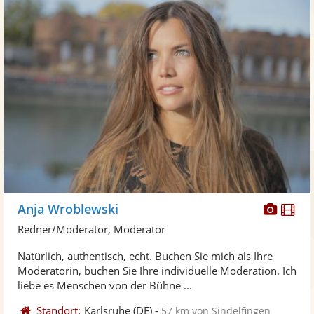
Diese
Di
Anja Wroblewski
Künst
Kü
Redner/Moderator, Moderator
stellt
ste
Natürlich, authentisch, echt. Buchen Sie mich als Ihre
Fotos
Vi
Moderatorin, buchen Sie Ihre individuelle Moderation. Ich
bereit
ber
liebe es Menschen von der Bühne ...
Standort:
Karlsruhe
(DE)
-
57 km von Sindelfingen