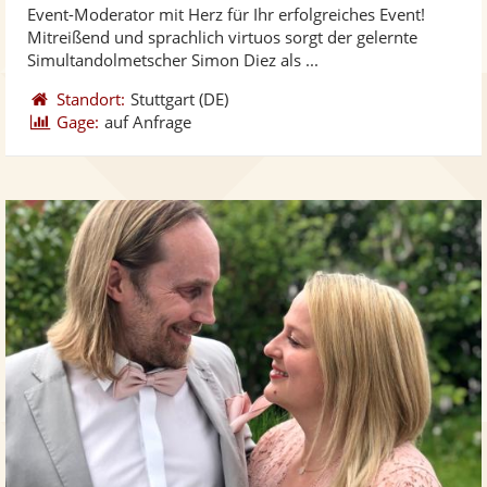
Event-Moderator mit Herz für Ihr erfolgreiches Event!
Fotos
Vi
5
Mitreißend und sprachlich virtuos sorgt der gelernte
bereit
ber
Sternen
Simultandolmetscher Simon Diez als ...
Standort:
Stuttgart
(DE)
Gage:
auf Anfrage