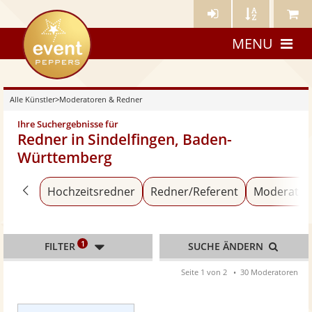
Künstler-
Künstler
Meine
eventpeppers
Login
A-
Künstle
MENU
Z
Alle Künstler
>
Moderatoren & Redner
Ihre Suchergebnisse für
Redner in Sindelfingen, Baden-
Württemberg
Zurück zu «Alle Künstler»
Hochzeitsredner
Redner/Referent
Moderator
1
FILTER
SUCHE ÄNDERN
Seite 1 von 2
30 Moderatoren