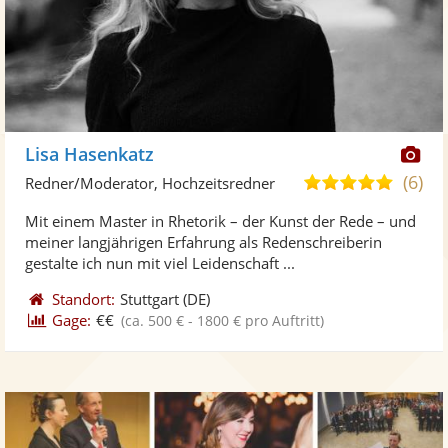
Di
Lisa Hasenkatz
Kü
(6)
5,0
Redner/Moderator, Hochzeitsredner
ste
von
Mit einem Master in Rhetorik – der Kunst der Rede – und
Fo
5
meiner langjährigen Erfahrung als Redenschreiberin
ber
Sternen
gestalte ich nun mit viel Leidenschaft ...
Standort:
Stuttgart
(DE)
Gage:
€€
(ca. 500 € - 1800 € pro Auftritt)