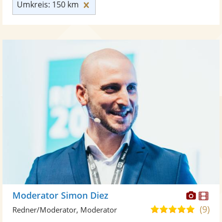
Umkreis: 150 km zurücksetzen
Umkreis: 150 km
Diese
Di
Moderator Simon Diez
Künst
Kü
(9)
4,9
Redner/Moderator, Moderator
stellt
ste
von