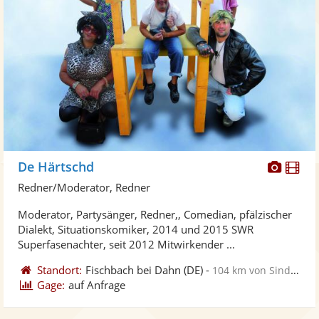
Diese
Di
De Härtschd
Künst
Kü
Redner/Moderator, Redner
stellt
ste
Moderator, Partysänger, Redner,, Comedian, pfälzischer
Fotos
Vi
Dialekt, Situationskomiker, 2014 und 2015 SWR
bereit
ber
Superfasenachter, seit 2012 Mitwirkender ...
Standort:
Fischbach bei Dahn
(DE)
-
104 km von Sindelfingen
Gage:
auf Anfrage