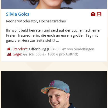
Diese
Di
Silvia Goics
Künst
Kü
Redner/Moderator, Hochzeitsredner
stellt
ste
Ihr wollt bald heiraten und seid auf der Suche, nach einer
Fotos
Vi
Freien Traurednerin, die euch an eurem großen Tag mit
bereit
ber
ganz viel Herz zur Seite steht? ...
Standort:
Offenburg
(DE)
-
83 km von Sindelfingen
Gage:
€€
(ca. 500 € - 1800 € pro Auftritt)