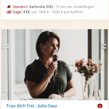
Standort:
Karlsruhe
(DE)
-
57 km von Sindelfingen
Gage:
€€€
(ca. 1800 € - 3500 € pro Auftritt)
Di
Trau dich frei - Julia Saur