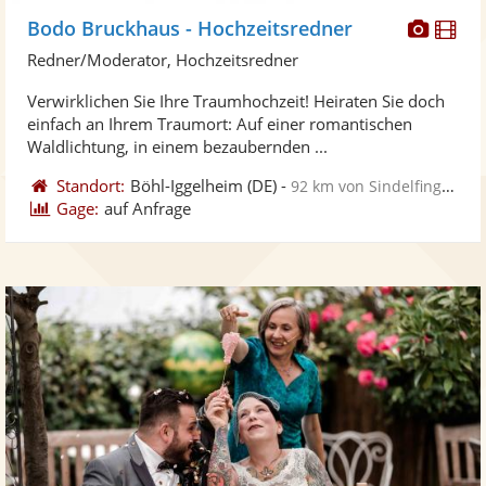
Diese
Di
Bodo Bruckhaus - Hochzeitsredner
Künst
Kü
Redner/Moderator, Hochzeitsredner
stellt
ste
Verwirklichen Sie Ihre Traumhochzeit! Heiraten Sie doch
Fotos
Vi
einfach an Ihrem Traumort: Auf einer romantischen
bereit
ber
Waldlichtung, in einem bezaubernden ...
Standort:
Böhl-Iggelheim
(DE)
-
92 km von Sindelfingen
Gage:
auf Anfrage