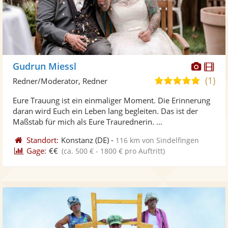
Diese
Di
Gudrun Miessl
Künst
Kü
(1)
5,0
Redner/Moderator, Redner
stellt
ste
von
Eure Trauung ist ein einmaliger Moment. Die Erinnerung
Fotos
Vi
5
daran wird Euch ein Leben lang begleiten. Das ist der
bereit
ber
Sternen
Maßstab für mich als Eure Traurednerin. ...
Standort:
Konstanz
(DE)
-
116 km von Sindelfingen
Gage:
€€
(ca. 500 € - 1800 € pro Auftritt)