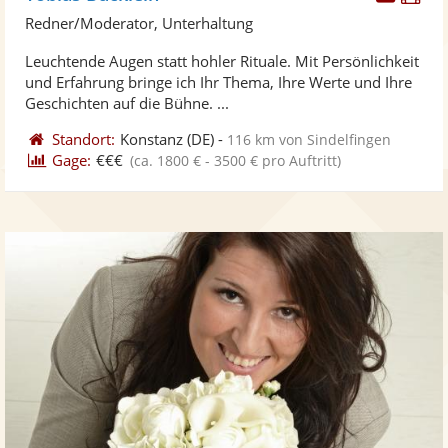
Künst
Kü
Redner/Moderator, Unterhaltung
stellt
ste
Leuchtende Augen statt hohler Rituale. Mit Persönlichkeit
Fotos
Vi
und Erfahrung bringe ich Ihr Thema, Ihre Werte und Ihre
bereit
ber
Geschichten auf die Bühne. ...
Standort:
Konstanz
(DE)
-
116 km von Sindelfingen
Gage:
€€€
(ca. 1800 € - 3500 € pro Auftritt)