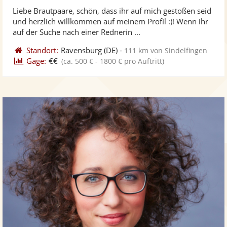
ste
von
Liebe Brautpaare, schön, dass ihr auf mich gestoßen seid
Fo
5
und herzlich willkommen auf meinem Profil :)! Wenn ihr
ber
Sternen
auf der Suche nach einer Rednerin ...
Standort:
Ravensburg
(DE)
-
111 km von Sindelfingen
Gage:
€€
(ca. 500 € - 1800 € pro Auftritt)