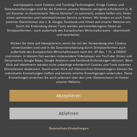
eventpeppers nutzt Cookies und Tracking-Technologien. Einige Cookies und
Datenverarbeitungen sind für die Funktion unserer Website zwingend erforderlich (z. B.
um Künstler im Künstlerkorb "Meine Künstler" zu sammeln), andere helfen uns, Ihnen
einen optimierten und individualisierten Service zu bieten. Wir binden so auch Tools
Auch interessant:
externer Dienstleister wie z. B. Google, Facebook und Vimeo auf unserer Website ein.
Durch die Einbindung dieser Tools werden personenbezogene Daten an
Drittplattformen - auch außerhalb des Europäischen Wirtschaftsraums - übermittelt
und verarbeitet.
Trompeter
Trauerredner
Dudelsackspieler
Modera
Klicken Sie bitte auf «Akzeptieren», wenn Sie mit der Verwendung aller Cookies
einverstanden sind und in die Datenverarbeitung durch Drittplattformen auch
außerhalb des Europäischen Wirtschaftsraums nach Art. 49 Abs. 1 lit. a DSGVO
zustimmen. In diesem Fall werden insbesondere Videoplayer von YouTube, Vimeo und
Dailymotion, Google Maps, Google Analytics und Facebook-Einbindungen aktiviert. Beim
Klick auf «Ablehnen» werden nicht unbedingt erforderlich Cookies und Tools externer
Dienstleister deaktiviert. Durch einen Klick auf «Datenschutz-Einstellungen» können Sie
individuelle Einstellungen treffen und bereits erteilte Einwilligungen widerrufen. Diese
Einstellungen erreichen Sie auch jederzeit über den Link «Datenschutz» im Footer
Wie funktioniert's?
unserer Website.
1. Kostenlos anfragen
Akzeptieren
Starten Sie mit dem Button 'Kostenlos anfragen' eine Anfrage an die für
Sie interessanten Moderatoren - also z. B. bestimmte Redner. Diesen
Ablehnen
Button finden Sie auf den jeweiligen Künstler-Profil-Seiten der Redner.
2. Angebote erhalten & Details besprechen
Datenschutz-Einstellungen