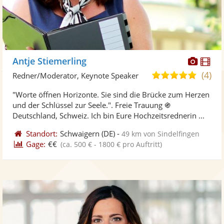
Diese
Di
Antje Stiemerling
Künst
Kü
(4)
4,8
Redner/Moderator, Keynote Speaker
stellt
ste
von
"Worte öffnen Horizonte. Sie sind die Brücke zum Herzen
Fotos
Vi
5
und der Schlüssel zur Seele.". Freie Trauung ֍
bereit
ber
Sternen
Deutschland, Schweiz. Ich bin Eure Hochzeitsrednerin ...
Standort:
Schwaigern
(DE)
-
49 km von Sindelfingen
Gage:
€€
(ca. 500 € - 1800 € pro Auftritt)