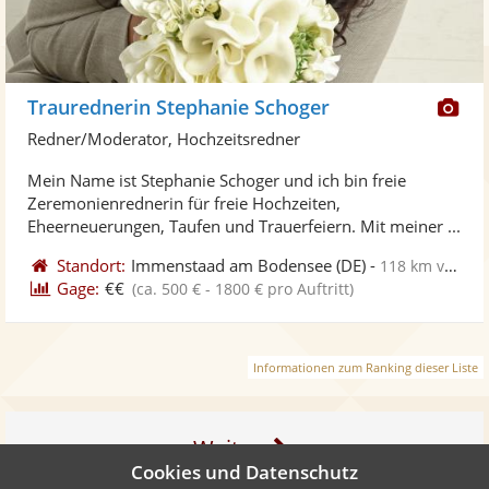
Di
Traurednerin Stephanie Schoger
Kü
Redner/Moderator, Hochzeitsredner
ste
Mein Name ist Stephanie Schoger und ich bin freie
Fo
Zeremonienrednerin für freie Hochzeiten,
ber
Eheerneuerungen, Taufen und Trauerfeiern. Mit meiner ...
Standort:
Immenstaad am Bodensee
(DE)
-
118 km von Sindelfingen
Gage:
€€
(ca. 500 € - 1800 € pro Auftritt)
Informationen zum Ranking dieser Liste
Weiter
Cookies und Datenschutz