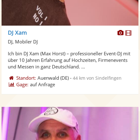
Diese
Di
DJ Xam
Künst
Kü
DJ, Mobiler DJ
stellt
ste
Ich bin DJ Xam (Max Horst) – professioneller Event-DJ mit
Fotos
Vi
über 10 Jahren Erfahrung auf Hochzeiten, Firmenevents
bereit
ber
und Messen in ganz Deutschland. ...
Standort:
Auenwald
(DE)
-
44 km von Sindelfingen
Gage:
auf Anfrage