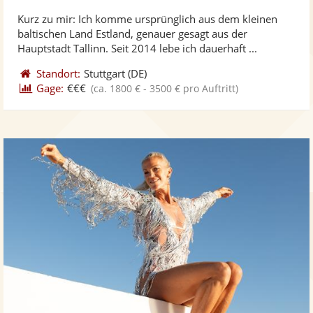
stellt
ste
Kurz zu mir: Ich komme ursprünglich aus dem kleinen
Fotos
Vi
baltischen Land Estland, genauer gesagt aus der
bereit
ber
Hauptstadt Tallinn. Seit 2014 lebe ich dauerhaft ...
Standort:
Stuttgart
(DE)
Gage:
€€€
(ca. 1800 € - 3500 € pro Auftritt)