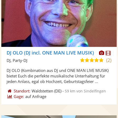
Diese
Di
DJ OLO (DJ incl. ONE MAN LIVE MUSIK)
Künst
Kü
(2)
5,0
DJ, Party-DJ
stellt
ste
von
DJ OLO (Kombination aus DJ und ONE MAN LIVE MUSIK)
Fotos
Vi
5
bietet Euch die perfekte musikalische Unterhaltung für
bereit
ber
Sternen
jeden Anlass, egal ob Hochzeit, Geburtstagsfeier ...
Standort:
Waldstetten
(DE)
-
59 km von Sindelfingen
Gage:
auf Anfrage