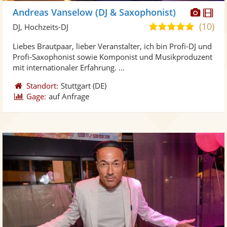
Diese
Di
Andreas Vanselow (DJ & Saxophonist)
Künst
Kü
(10)
5,0
DJ, Hochzeits-DJ
stellt
ste
von
Liebes Brautpaar, lieber Veranstalter, ich bin Profi-DJ und
Fotos
Vi
5
Profi-Saxophonist sowie Komponist und Musikproduzent
bereit
ber
Sternen
mit internationaler Erfahrung. ...
Standort:
Stuttgart
(DE)
Gage:
auf Anfrage