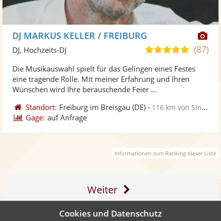
Di
DJ MARKUS KELLER / FREIBURG
Kü
(87)
5,0
DJ, Hochzeits-DJ
ste
von
Die Musikauswahl spielt für das Gelingen eines Festes
Fo
5
eine tragende Rolle. Mit meiner Erfahrung und Ihren
ber
Sternen
Wünschen wird Ihre berauschende Feier ...
Standort:
Freiburg im Breisgau
(DE)
-
116 km von Sindelfingen
Gage:
auf Anfrage
Informationen zum Ranking dieser Liste
Weiter
Cookies und Datenschutz