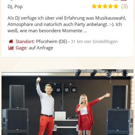
Künst
Kü
(3)
5,0
DJ, Pop
stellt
ste
von
Als DJ verfüge ich über viel Erfahrung was Musikauswahl,
Fotos
Vi
5
Atmosphäre und natürlich auch Party anbelangt. :-). Ich
bereit
ber
Sternen
weiß, wie man besondere Momente ...
Standort:
Pforzheim
(DE)
-
31 km von Sindelfingen
Gage:
auf Anfrage