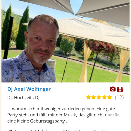
Diese
Di
DJ Axel Wolfinger
Künst
Kü
(12)
5,0
DJ, Hochzeits-DJ
stellt
ste
von
... warum sich mit weniger zufrieden geben. Eine gute
Fotos
Vi
5
Party steht und fällt mit der Musik, das gilt nicht nur für
bereit
ber
Sternen
eine kleine Geburtstagsparty ...