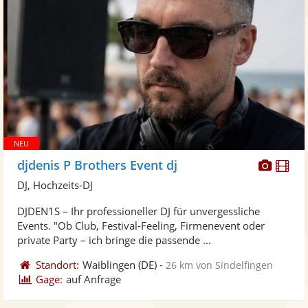
Diese
Di
djdenis P Brothers Event dj
Künst
Kü
DJ, Hochzeits-DJ
stellt
ste
DJDEN1S – Ihr professioneller DJ für unvergessliche
Fotos
Vi
Events. "Ob Club, Festival-Feeling, Firmenevent oder
bereit
ber
private Party – ich bringe die passende ...
Standort:
Waiblingen
(DE)
-
26 km von Sindelfingen
Gage:
auf Anfrage