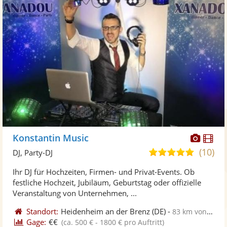
Diese
Di
Konstantin Music
Künst
Kü
(10)
5,0
DJ, Party-DJ
stellt
ste
von
Ihr DJ für Hochzeiten, Firmen- und Privat-Events. Ob
Fotos
Vi
5
festliche Hochzeit, Jubiläum, Geburtstag oder offizielle
bereit
ber
Sternen
Veranstaltung von Unternehmen, ...
Standort:
Heidenheim an der Brenz
(DE)
-
83 km von Sindelfingen
Gage:
€€
(ca. 500 € - 1800 € pro Auftritt)