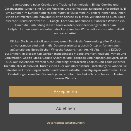
eventpeppers nutzt Cookies und Tracking-Technologien. Einige Cookies und
Datenverarbeitungen sind für die Funktion unserer Website zwingend erforderlich (z. B.
Auch interessant:
um Künstler im Künstlerkorb "Meine Künstler" zu sammeln), andere helfen uns, Ihnen
einen optimierten und individualisierten Service zu bieten. Wir binden so auch Tools
externer Dienstleister wie z. B. Google, Facebook und Vimeo auf unserer Website ein.
Durch die Einbindung dieser Tools werden personenbezogene Daten an
Drittplattformen - auch außerhalb des Europäischen Wirtschaftsraums - übermittelt
und verarbeitet.
Latin
DJane
Hochzeits DJ
Rock
Partystripper
Ta
Klicken Sie bitte auf «Akzeptieren», wenn Sie mit der Verwendung aller Cookies
einverstanden sind und in die Datenverarbeitung durch Drittplattformen auch
außerhalb des Europäischen Wirtschaftsraums nach Art. 49 Abs. 1 lit. a DSGVO
zustimmen. In diesem Fall werden insbesondere Videoplayer von YouTube, Vimeo und
Dailymotion, Google Maps, Google Analytics und Facebook-Einbindungen aktiviert. Beim
Klick auf «Ablehnen» werden nicht unbedingt erforderlich Cookies und Tools externer
Dienstleister deaktiviert. Durch einen Klick auf «Datenschutz-Einstellungen» können Sie
Wie funktioniert's?
individuelle Einstellungen treffen und bereits erteilte Einwilligungen widerrufen. Diese
Einstellungen erreichen Sie auch jederzeit über den Link «Datenschutz» im Footer
unserer Website.
1. Kostenlos anfragen
Starten Sie mit dem Button 'Kostenlos anfragen' eine Anfrage an die für
Akzeptieren
Sie interessanten DJs - also z. B. bestimmte DJs. Diesen Button finden
Sie auf den jeweiligen Künstler-Profil-Seiten der Discjockeys.
Ablehnen
2. Angebote erhalten & Details besprechen
Datenschutz-Einstellungen
Sie erhalten Angebote Ihrer angefragten DJs. Nutzen Sie die Funktionen
der eventpeppers-Plattform oder telefonieren Sie direkt mit den DJs um