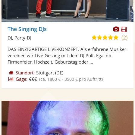
Diese
Di
The Singing DJs
Künst
Kü
(2)
5,0
DJ, Party-DJ
stellt
ste
von
DAS EINZIGARTIGE LIVE-KONZEPT. Als erfahrene Musiker
Fotos
Vi
5
vereinen wir Live-Gesang mit dem DJ Pult. Egal ob
bereit
ber
Sternen
Firmenfeier, Hochzeit, Geburtstag oder ...
Standort:
Stuttgart
(DE)
Gage:
€€€
(ca. 1800 € - 3500 € pro Auftritt)