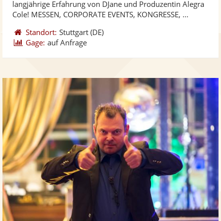
langjährige Erfahrung von DJane und Produzentin Alegra
bereit
ber
Sternen
Cole! MESSEN, CORPORATE EVENTS, KONGRESSE, ...
Standort:
Stuttgart
(DE)
Gage:
auf Anfrage