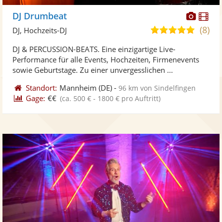
Diese
Di
DJ Drumbeat
Künst
Kü
(8)
4,8
DJ, Hochzeits-DJ
stellt
ste
von
DJ & PERCUSSION-BEATS. Eine einzigartige Live-
Fotos
Vi
5
Performance für alle Events, Hochzeiten, Firmenevents
bereit
ber
Sternen
sowie Geburtstage. Zu einer unvergesslichen ...
Standort:
Mannheim
(DE)
-
96 km von Sindelfingen
Gage:
€€
(ca. 500 € - 1800 € pro Auftritt)