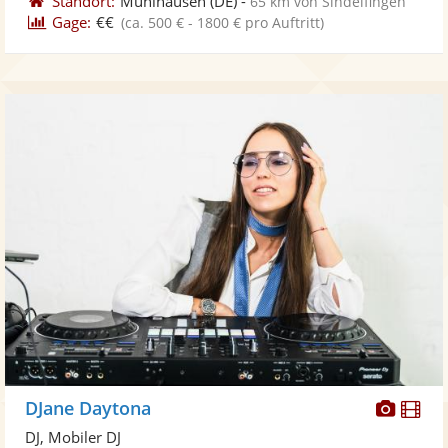
Standort:
Mühlhausen
(DE)
-
65 km von Sindelfingen
Gage:
€€
(ca. 500 € - 1800 € pro Auftritt)
Diese
Di
DJane Daytona
Künst
Kü
DJ, Mobiler DJ