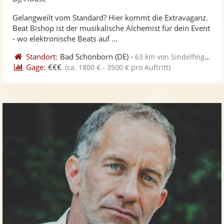
stellt
ste
Gelangweilt vom Standard? Hier kommt die Extravaganz.
Fotos
Vi
Beat Bishop ist der musikalische Alchemist für dein Event
bereit
ber
- wo elektronische Beats auf ...
Standort:
Bad Schönborn
(DE)
-
63 km von Sindelfingen
Gage:
€€€
(ca. 1800 € - 3500 € pro Auftritt)