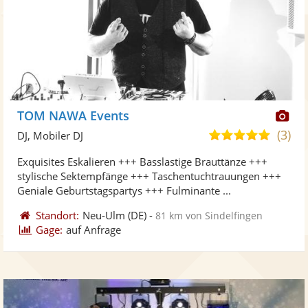
Di
TOM NAWA Events
Kü
(3)
5,0
DJ, Mobiler DJ
ste
von
Exquisites Eskalieren +++ Basslastige Brauttänze +++
Fo
5
stylische Sektempfänge +++ Taschentuchtrauungen +++
ber
Sternen
Geniale Geburtstagspartys +++ Fulminante ...
Standort:
Neu-Ulm
(DE)
-
81 km von Sindelfingen
Gage:
auf Anfrage