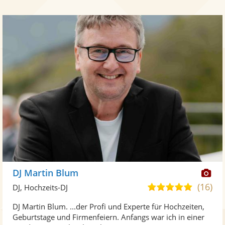
Di
DJ Martin Blum
Kü
(16)
5,0
DJ, Hochzeits-DJ
ste
von
DJ Martin Blum. ...der Profi und Experte für Hochzeiten,
Fo
5
Geburtstage und Firmenfeiern. Anfangs war ich in einer
ber
Sternen