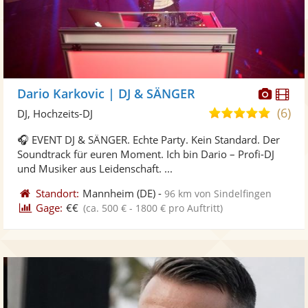
Diese
Di
Dario Karkovic | DJ & SÄNGER
Künst
Kü
(6)
5,0
DJ, Hochzeits-DJ
stellt
ste
von
🎧 EVENT DJ & SÄNGER. Echte Party. Kein Standard. Der
Fotos
Vi
5
Soundtrack für euren Moment. Ich bin Dario – Profi-DJ
bereit
ber
Sternen
und Musiker aus Leidenschaft. ...
Standort:
Mannheim
(DE)
-
96 km von Sindelfingen
Gage:
€€
(ca. 500 € - 1800 € pro Auftritt)