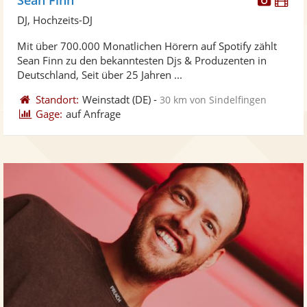
Künst
Kü
DJ, Hochzeits-DJ
stellt
ste
Mit über 700.000 Monatlichen Hörern auf Spotify zählt
Fotos
Vi
Sean Finn zu den bekanntesten Djs & Produzenten in
bereit
ber
Deutschland, Seit über 25 Jahren ...
Standort:
Weinstadt
(DE)
-
30 km von Sindelfingen
Gage:
auf Anfrage