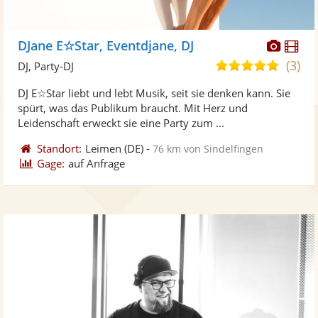
Diese
Di
DJane E☆Star, Eventdjane, DJ
Künst
Kü
(3)
5,0
DJ, Party-DJ
stellt
ste
von
DJ E☆Star liebt und lebt Musik, seit sie denken kann. Sie
Fotos
Vi
5
spürt, was das Publikum braucht. Mit Herz und
bereit
ber
Sternen
Leidenschaft erweckt sie eine Party zum ...
Standort:
Leimen
(DE)
-
76 km von Sindelfingen
Gage:
auf Anfrage