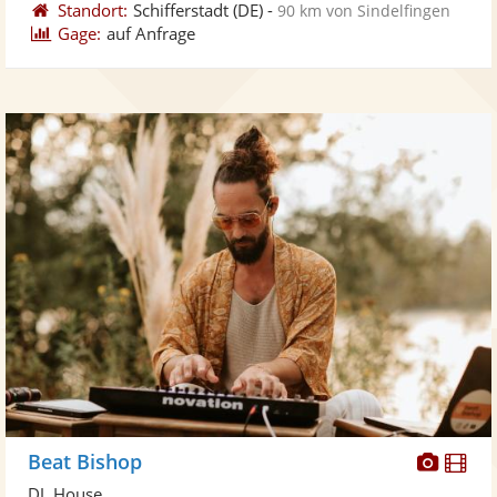
Standort:
Schifferstadt
(DE)
-
90 km von Sindelfingen
Gage:
auf Anfrage
Diese
Di
Beat Bishop
Künst
Kü
DJ, House