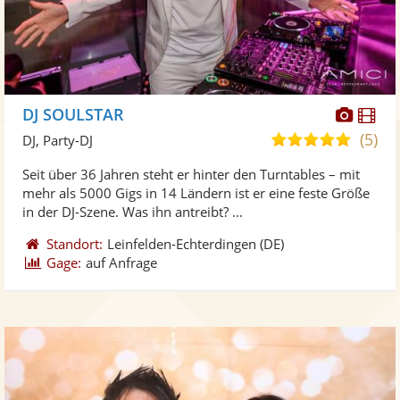
Diese
Di
DJ SOULSTAR
Künst
Kü
(5)
5,0
DJ, Party-DJ
stellt
ste
von
Seit über 36 Jahren steht er hinter den Turntables – mit
Fotos
Vi
5
mehr als 5000 Gigs in 14 Ländern ist er eine feste Größe
bereit
ber
Sternen
in der DJ-Szene. Was ihn antreibt? ...
Standort:
Leinfelden-Echterdingen
(DE)
Gage:
auf Anfrage