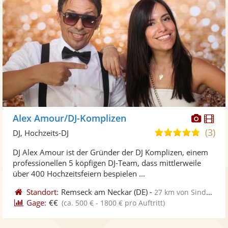
Diese
Di
Alex Amour/DJ-Komplizen
Künst
Kü
(3)
5,0
DJ, Hochzeits-DJ
stellt
ste
von
DJ Alex Amour ist der Gründer der DJ Komplizen, einem
Fotos
Vi
5
professionellen 5 köpfigen DJ-Team, dass mittlerweile
bereit
ber
Sternen
über 400 Hochzeitsfeiern bespielen ...
Standort:
Remseck am Neckar
(DE)
-
27 km von Sindelfingen
Gage:
€€
(ca. 500 € - 1800 € pro Auftritt)