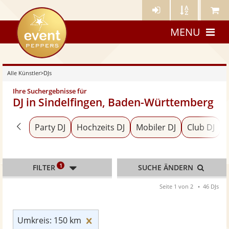
Künstler-
Künstler
Meine
eventpeppers
Login
A-
Künstle
MENU
Z
Alle Künstler
>
DJs
Ihre Suchergebnisse für
DJ in Sindelfingen, Baden-Württemberg
Zurück zu «Alle Künstler»
Party DJ
Hochzeits DJ
Mobiler DJ
Club DJ
1
FILTER
SUCHE ÄNDERN
Seite 1 von 2
46 DJs
Umkreis: 150 km zurücksetzen
Umkreis: 150 km