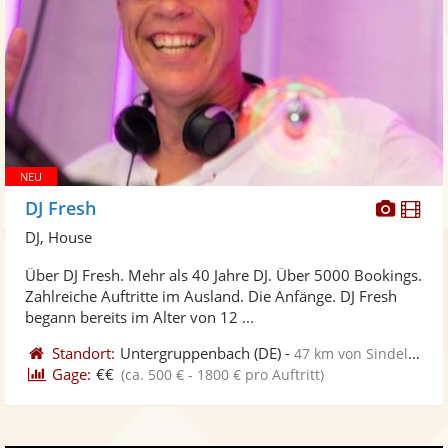
Diese
Di
DJ Fresh
Künst
Kü
DJ, House
stellt
ste
Über DJ Fresh. Mehr als 40 Jahre DJ. Über 5000 Bookings.
Fotos
Vi
Zahlreiche Auftritte im Ausland. Die Anfänge. DJ Fresh
bereit
ber
begann bereits im Alter von 12 ...
Standort:
Untergruppenbach
(DE)
-
47 km von Sindelfingen
Gage:
€€
(ca. 500 € - 1800 € pro Auftritt)