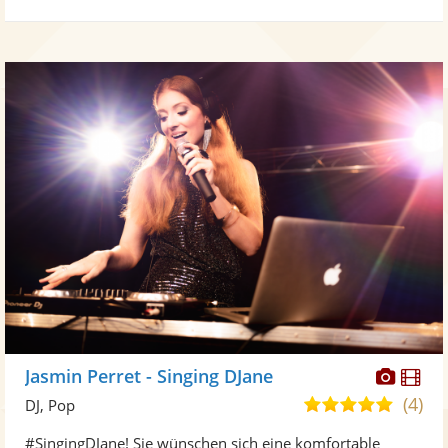
Diese
Di
Jasmin Perret - Singing DJane
Künst
Kü
(4)
5,0
DJ, Pop
stellt
ste
von
#SingingDJane! Sie wünschen sich eine komfortable