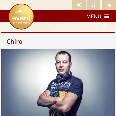
Künstler-
Künstler
Meine
eventpeppers
Login
A-
Künstle
MENU
Z
Chiro