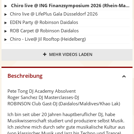
Chiro live @ ING Finanzsymposium 2026 (Rhein-Main CongressCenter Wiesbaden)
Chiro live @ LifePlus Gala Düsseldorf 2026
EDEN Party @ Robinson Daidalos
ROB Carpet @ Robinson Daidalos
Chiro - Live@ Jil Rooftop (Heidelberg)
Robinson Khao Lak / Tropical Night
MEHR VIDEOS LADEN
IMEX Party FFM / Teil 1: Disco Remixed
Chicane - Saltwater (Chiro Remix)
Moby - Porcelain (Chiro Remix)
Beschreibung
H
The Prodigy - Smack My Bitch Up (Chiro Remix)
Pete Tong DJ Academy Absolvent
i
Roger Sanchez DJ Masterclasses-DJ
ROBINSON Club Gast-DJ (Daidalos/Maldives/Khao Lak)
d
Ich bin seit über 20 Jahren hauptberuflicher DJ, habe
Musikwissenschaft studiert und produziere selbst Musik.
e
Ich zeichne mich durch sehr gute musikalische Kultur aus
(von klassischer Musik und Jazz bis Techno und Trance)