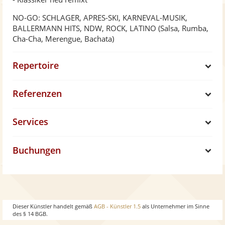
NO-GO: SCHLAGER, APRES-SKI, KARNEVAL-MUSIK,
BALLERMANN HITS, NDW, ROCK, LATINO (Salsa, Rumba,
Cha-Cha, Merengue, Bachata)
Repertoire
S
Referenzen
h
S
Services
o
h
S
w
Buchungen
o
h
S
w
o
h
w
o
Dieser Künstler handelt gemäß
AGB - Künstler 1.5
als Unternehmer im Sinne
des § 14 BGB.