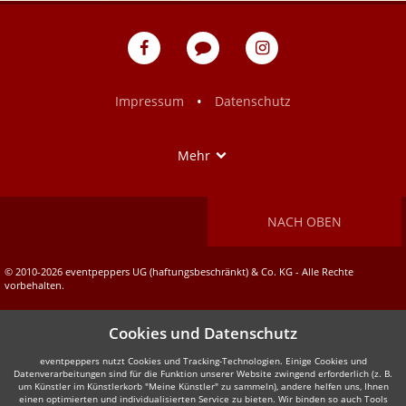
w
eventpeppers
Blog
eventpeppers
auf
auf
Facebook
Instagram
•
Impressum
Datenschutz
Show
Mehr
NACH OBEN
© 2010-2026 eventpeppers UG (haftungsbeschränkt) & Co. KG - Alle Rechte
vorbehalten.
Cookies und Datenschutz
eventpeppers nutzt Cookies und Tracking-Technologien. Einige Cookies und
Datenverarbeitungen sind für die Funktion unserer Website zwingend erforderlich (z. B.
um Künstler im Künstlerkorb "Meine Künstler" zu sammeln), andere helfen uns, Ihnen
einen optimierten und individualisierten Service zu bieten. Wir binden so auch Tools